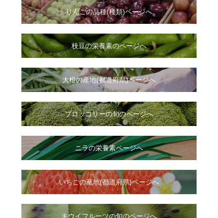
りんごの品種(種類)ページへ
枝豆の栄養素のページへ
大根
の
産地(都道府県)ページへ
ブロッコリーの旬のページへ
ニラ
の
栄養素ページへ
いちご
の
産地(都道府県)ページへ
キウイフルーツの旬のページへ