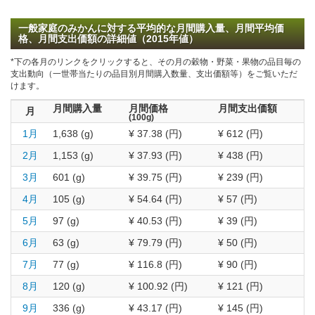
一般家庭のみかんに対する平均的な月間購入量、月間平均価
格、月間支出価額の詳細値（2015年値）
*下の各月のリンクをクリックすると、その月の穀物・野菜・果物の品目毎の
支出動向（一世帯当たりの品目別月間購入数量、支出価額等）をご覧いただ
けます。
月間購入量
月間価格
月間支出価額
月
(100g)
1月
1,638 (g)
¥ 37.38 (円)
¥ 612 (円)
2月
1,153 (g)
¥ 37.93 (円)
¥ 438 (円)
3月
601 (g)
¥ 39.75 (円)
¥ 239 (円)
4月
105 (g)
¥ 54.64 (円)
¥ 57 (円)
5月
97 (g)
¥ 40.53 (円)
¥ 39 (円)
6月
63 (g)
¥ 79.79 (円)
¥ 50 (円)
7月
77 (g)
¥ 116.8 (円)
¥ 90 (円)
8月
120 (g)
¥ 100.92 (円)
¥ 121 (円)
9月
336 (g)
¥ 43.17 (円)
¥ 145 (円)