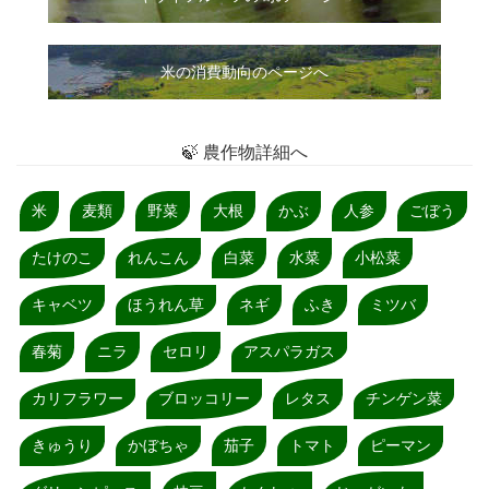
米の消費動向のページへ
🍃 農作物詳細へ
米
麦類
野菜
大根
かぶ
人参
ごぼう
たけのこ
れんこん
白菜
水菜
小松菜
キャベツ
ほうれん草
ネギ
ふき
ミツバ
春菊
ニラ
セロリ
アスパラガス
カリフラワー
ブロッコリー
レタス
チンゲン菜
きゅうり
かぼちゃ
茄子
トマト
ピーマン