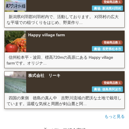
登録商品数:1
農場: 新潟県刈羽村
新潟県刈羽郡刈羽村内で、活動しております。 刈羽村の広大
な平場での稲づくりをはじめ、野菜作り...
Happy village farm
登録商品数:1
農場: 長野県松本市
信州松本平・波田、標高720mの高原にある Happy village
farmです。オリジナ...
株式会社 リーキ
登録商品数:1
農場: 徳島県阿波市
四国の東側 徳島の真ん中 吉野川流域の肥沃な土地で栽培し
ています。温暖な気候と周囲が剣山麓と阿...
もっと見る