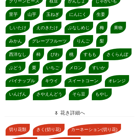
グリーンピース
枝豆
かんしょ
じゃがいも
里芋
山芋
玉ねぎ
にんにく
生姜
しいたけ
えのきたけ
ぶなしめじ
梅
果物
みかん
グレープフルーツ
りんご
梨
西洋なし
柿
びわ
桃
すもも
さくらんぼ
ぶどう
栗
いちご
メロン
すいか
パイナップル
キウイ
スイートコーン
オレンジ
いんげん
さやえんどう
そら豆
もやし
🌷 花き詳細へ
切り花類
きく(切り花)
カーネーション(切り花)