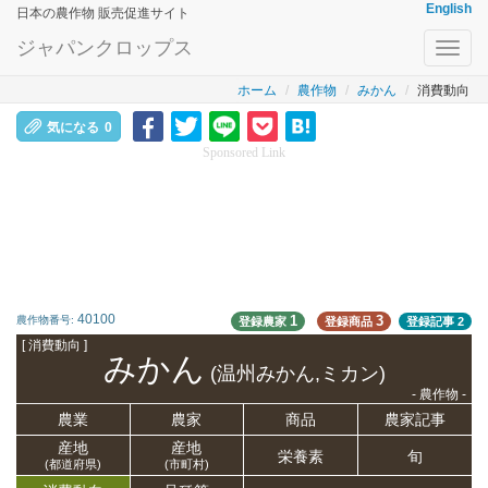
English
日本の農作物 販売促進サイト
ジャパンクロップス
Toggl
navig
ホーム
農作物
みかん
消費動向
気になる
0
Sponsored Link
40100
1
3
農作物番号:
登録農家
登録商品
登録記事
2
[ 消費動向 ]
みかん
(温州みかん,ミカン)
- 農作物 -
農業
農家
商品
農家記事
産地
産地
栄養
素
旬
(都道府県)
(市町村)