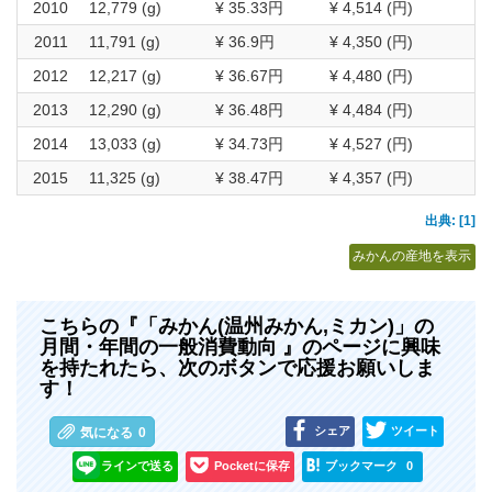
2010
12,779 (g)
¥ 35.33円
¥ 4,514 (円)
2011
11,791 (g)
¥ 36.9円
¥ 4,350 (円)
2012
12,217 (g)
¥ 36.67円
¥ 4,480 (円)
2013
12,290 (g)
¥ 36.48円
¥ 4,484 (円)
2014
13,033 (g)
¥ 34.73円
¥ 4,527 (円)
2015
11,325 (g)
¥ 38.47円
¥ 4,357 (円)
出典: [1]
みかんの産地を表示
こちらの『「みかん(温州みかん,ミカン)」の
月間・年間の一般消費動向 』のページに興味
を持たれたら、次のボタンで応援お願いしま
す！
シェア
ツイート
気になる
0
ラインで送る
Pocketに保存
ブックマーク
0