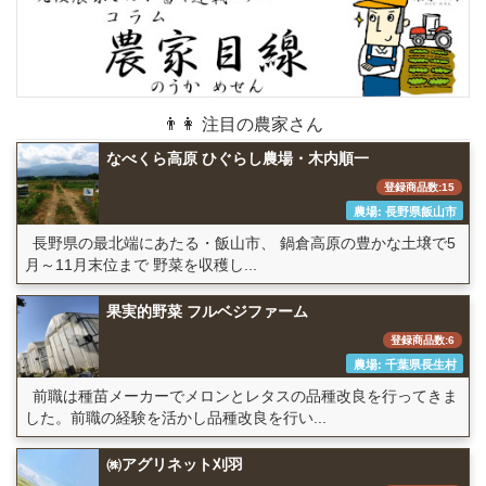
👨👩 注目の農家さん
なべくら高原 ひぐらし農場・木内順一
登録商品数:15
農場: 長野県飯山市
長野県の最北端にあたる・飯山市、 鍋倉高原の豊かな土壌で5
月～11月末位まで 野菜を収穫し...
果実的野菜 フルベジファーム
登録商品数:6
農場: 千葉県長生村
前職は種苗メーカーでメロンとレタスの品種改良を行ってきま
した。前職の経験を活かし品種改良を行い...
㈱アグリネット刈羽