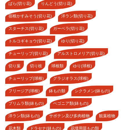
ばら(切り花)
りんどう(切り花)
宿根かすみそう(切り花)
洋ラン類(切り花)
スターチス(切り花)
ガーベラ(切り花)
トルコギキョウ(切り花)
ゆり(切り花)
チューリップ(切り花)
アルストロメリア(切り花)
切り葉
切り枝
球根類
ゆり(球根)
チューリップ(球根)
グラジオラス(球根)
フリージア(球根)
鉢もの類
シクラメン(鉢もの)
プリムラ類(鉢もの)
ベゴニア類(鉢もの)
洋ラン類(鉢もの)
サボテン及び多肉植物
観葉植物
花木類
ドラセナ(鉢もの)
花壇用苗もの類