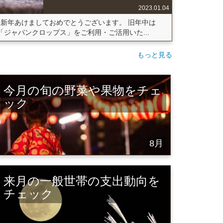
2023.01.04
新年あけましておめでとうございます。 旧年中は
「ジャパンクロップス」をご利用・ご活用いた...
もっと見る
今月の旬の野菜や果物をチェ
ック
8月
来月の一般世帯の支出動向を
チェック