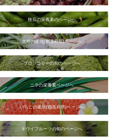
枝豆の栄養素のページへ
大根
の
産地(都道府県)ページへ
ブロッコリーの旬のページへ
ニラ
の
栄養素ページへ
いちご
の
産地(都道府県)ページへ
キウイフルーツの旬のページへ