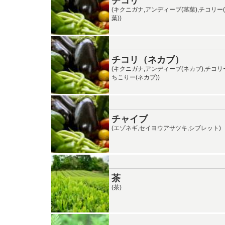
チコリ
(キクニガナ,アンディーブ(茎葉),チコリー(
葉))
チコリ（ネカブ）
(キクニガナ,アンディーブ(ネカブ),チコリー
ちこりー(ネカブ))
チャイブ
(エゾネギ,セイヨウアサツキ,シブレット)
茶
(茶)