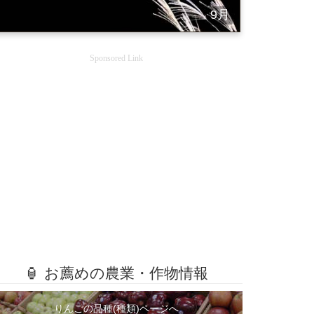
9月
Sponsored Link
🏮 お薦めの農業・作物情報
りんごの品種(種類)ページへ