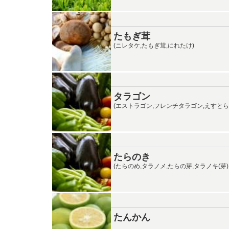
たもぎ茸
(ニレタケ,たもぎ茸,にれたけ)
タラゴン
(エストラゴン,フレンチタラゴン,えすとら
たらのき
(たらのめ,タラノメ,たらの芽,タラノキ(芽),
たんかん