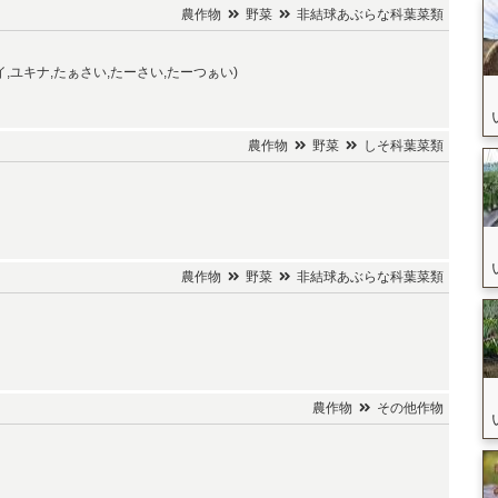
農作物
野菜
非結球あぶらな科葉菜類
イ,ユキナ,たぁさい,たーさい,たーつぁい)
農作物
野菜
しそ科葉菜類
農作物
野菜
非結球あぶらな科葉菜類
農作物
その他作物