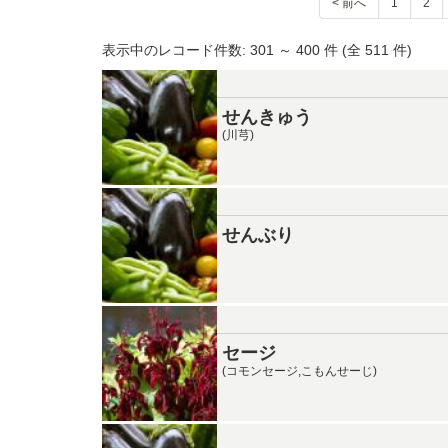
< 前へ
1
2
表示中のレコード件数: 301 ～ 400 件 (全 511 件)
せんきゅう
(川芎)
せんぶり
セージ
(コモンセージ,こもんせーじ)