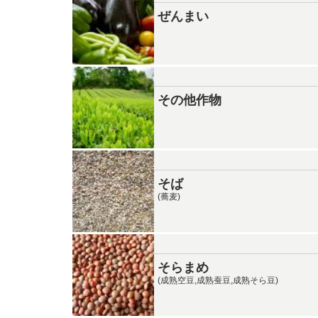
ぜんまい
その他作物
そば
(蕎麦)
そらまめ
(成熟空豆,成熟蚕豆,成熟そら豆)