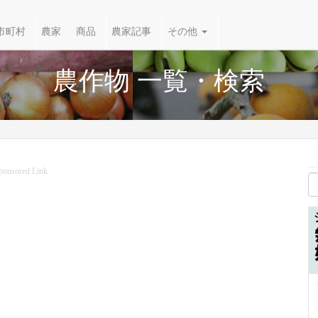
市町村
農家
商品
農家記事
その他
農作物 一覧・検索
ponsored Link