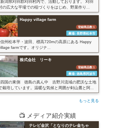
新潟県刈羽郡刈羽村内で、活動しております。 刈羽
村の広大な平場での稲づくりをはじめ、野菜作り...
Happy village farm
登録商品数:1
農場: 長野県松本市
信州松本平・波田、標高720mの高原にある Happy
village farmです。オリジナ...
株式会社 リーキ
登録商品数:1
農場: 徳島県阿波市
四国の東側 徳島の真ん中 吉野川流域の肥沃な土地
で栽培しています。温暖な気候と周囲が剣山麓と阿...
もっと見る
📺 メディア紹介実績
テレビ金沢「となりのテレ金ちゃ