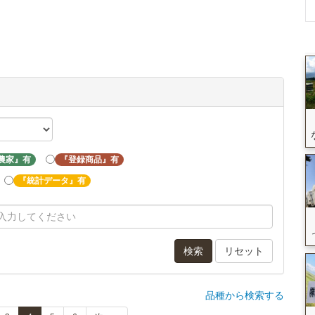
農家』有
『登録商品』有
『統計データ』有
検索
リセット
品種から検索する