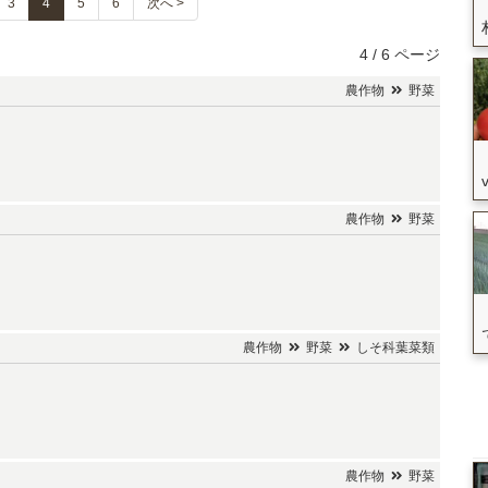
3
4
5
6
次へ >
4 / 6 ページ
農作物
野菜
農作物
野菜
農作物
野菜
しそ科葉菜類
農作物
野菜