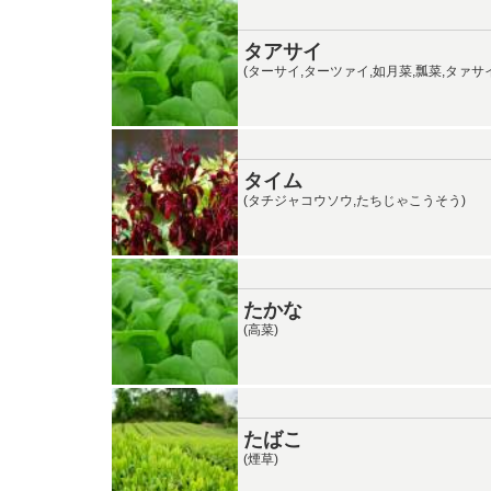
タアサイ
(ターサイ,ターツァイ,如月菜,瓢菜,タァサ
タイム
(タチジャコウソウ,たちじゃこうそう)
たかな
(高菜)
たばこ
(煙草)