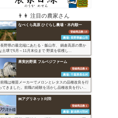
👨👩 注目の農家さん
なべくら高原 ひぐらし農場・木内順一
登録商品数:15
農場: 長野県飯山市
長野県の最北端にあたる・飯山市、 鍋倉高原の豊か
な土壌で5月～11月末位まで 野菜を収穫し...
果実的野菜 フルベジファーム
登録商品数:6
農場: 千葉県長生村
前職は種苗メーカーでメロンとレタスの品種改良を行
ってきました。前職の経験を活かし品種改良を行い...
㈱アグリネット刈羽
登録商品数:1
農場: 新潟県刈羽村