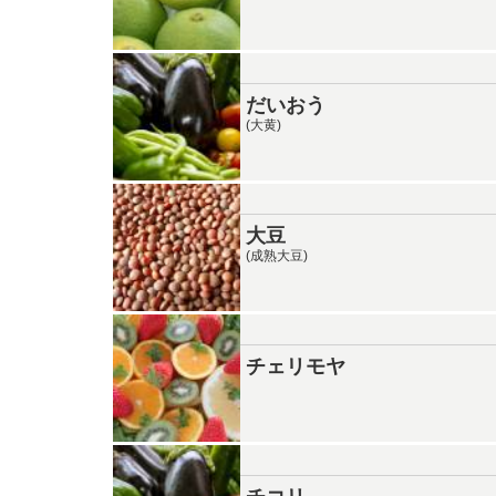
だいおう
(大黄)
大豆
(成熟大豆)
チェリモヤ