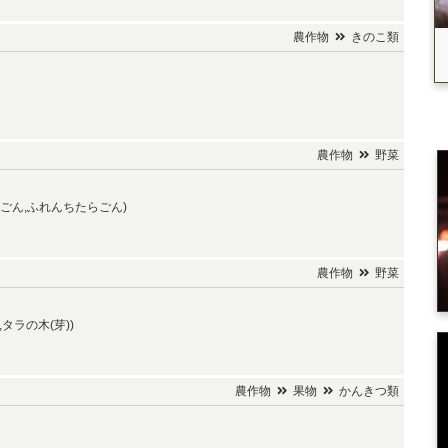
農作物
きのこ類
農作物
野菜
ごん,ふれんちたらごん)
農作物
野菜
タラの木(芽))
農作物
果物
かんきつ類