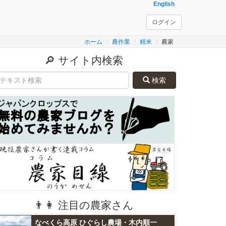
English
ログイン
ホーム
農作業
精米
農家
🔎 サイト内検索
検索
👨👩 注目の農家さん
なべくら高原 ひぐらし農場・木内順一