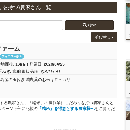
りを持つ)農家さん一覧
検索
並び替え
ファーム
フォロワー数 0
耕地面積:
1.4(hr)
登録日:
2020/04/25
玉ねぎ
,
水稲
取扱品種:
きぬひかり
路島産の玉ねぎ 減農薬のお米キヌヒカリ
とする農家さん、「精米」の農作業にこだわりを持つ農家さんと
のページ下部に記載の
「精米」を得意とする
農家様へ
をご覧くだ
Sponsored Link