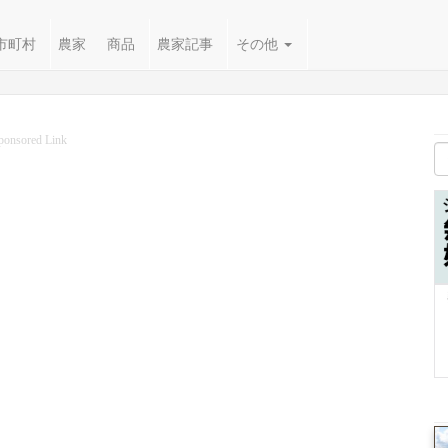
市町村
農家
商品
農家記事
その他
ponsored Link