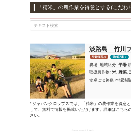
「精米」の農作業を得意とする(こだわ
淡路島 竹川
登録商品 0
登録記事 0
農場:
地域区分:
平場
取扱農作物:
米
,
野菜
,
食卓に淡路島 本場淡
* ジャパンクロップスでは、「精米」の農作業を得意
して、無料で情報を掲載いただけます。詳細はこちら
さい。
Sponsored Link