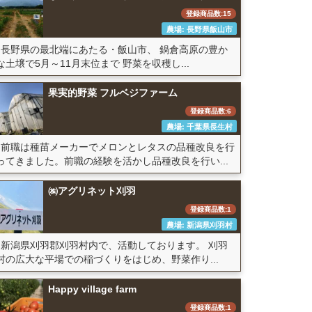
登録商品数:15
農場: 長野県飯山市
長野県の最北端にあたる・飯山市、 鍋倉高原の豊か
な土壌で5月～11月末位まで 野菜を収穫し...
果実的野菜 フルベジファーム
登録商品数:6
農場: 千葉県長生村
前職は種苗メーカーでメロンとレタスの品種改良を行
ってきました。前職の経験を活かし品種改良を行い...
㈱アグリネット刈羽
登録商品数:1
農場: 新潟県刈羽村
新潟県刈羽郡刈羽村内で、活動しております。 刈羽
村の広大な平場での稲づくりをはじめ、野菜作り...
Happy village farm
登録商品数:1