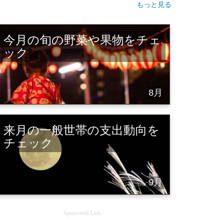
もっと見る
今月の旬の野菜や果物をチェ
ック
8月
来月の一般世帯の支出動向を
チェック
9月
Sponsored Link