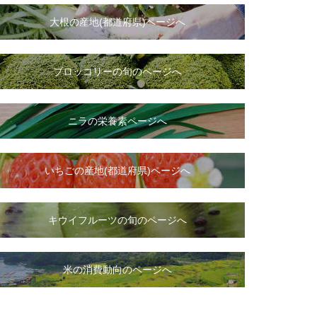
大根
の
産地(都道府県)ページへ
ブロッコリーの旬のページへ
ニラ
の
栄養素ページへ
いちご
の
産地(都道府県)ページへ
キウイフルーツの旬のページへ
米の消費動向のページへ