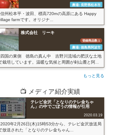
農場: 長野県松本市
信州松本平・波田、標高720mの高原にある Happy
village farmです。オリジナ...
株式会社 リーキ
登録商品数:1
農場: 徳島県阿波市
四国の東側 徳島の真ん中 吉野川流域の肥沃な土地
で栽培しています。温暖な気候と周囲が剣山麓と阿...
もっと見る
📺 メディア紹介実績
テレビ金沢「となりのテレ金ちゃ
ん」の中でごぼうの情報が引用
2020.03.19
2020年2月26日(木)15時53分から、テレビ金沢放送局
で放送された「となりのテレ金ちゃん...