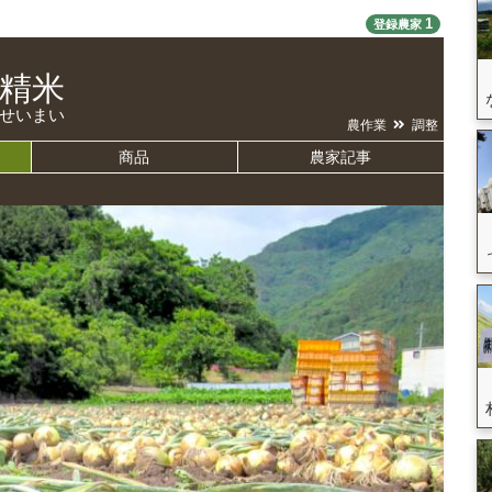
1
登録農家
精米
せいまい
農作業
調整
商品
農家記事