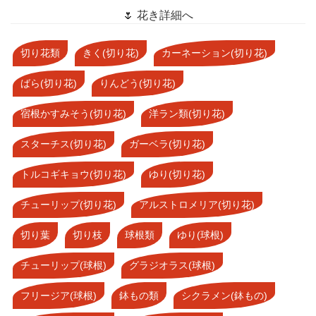
🌷 花き詳細へ
切り花類
きく(切り花)
カーネーション(切り花)
ばら(切り花)
りんどう(切り花)
宿根かすみそう(切り花)
洋ラン類(切り花)
スターチス(切り花)
ガーベラ(切り花)
トルコギキョウ(切り花)
ゆり(切り花)
チューリップ(切り花)
アルストロメリア(切り花)
切り葉
切り枝
球根類
ゆり(球根)
チューリップ(球根)
グラジオラス(球根)
フリージア(球根)
鉢もの類
シクラメン(鉢もの)