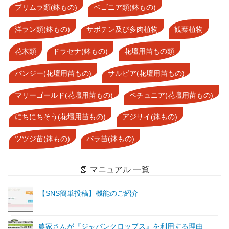
プリムラ類(鉢もの)
ベゴニア類(鉢もの)
洋ラン類(鉢もの)
サボテン及び多肉植物
観葉植物
花木類
ドラセナ(鉢もの)
花壇用苗もの類
パンジー(花壇用苗もの)
サルビア(花壇用苗もの)
マリーゴールド(花壇用苗もの)
ペチュニア(花壇用苗もの)
にちにちそう(花壇用苗もの)
アジサイ(鉢もの)
ツツジ苗(鉢もの)
バラ苗(鉢もの)
📗 マニュアル 一覧
【SNS簡単投稿】機能のご紹介
農家さんが『ジャパンクロップス』を利用する理由