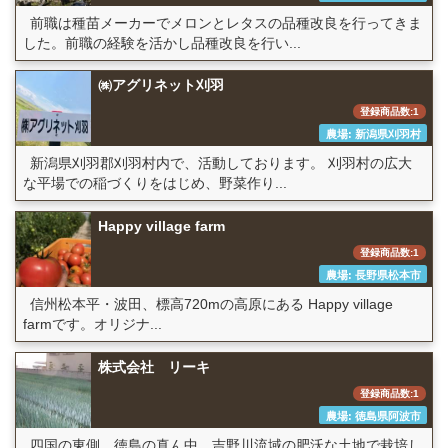
前職は種苗メーカーでメロンとレタスの品種改良を行ってきま
した。前職の経験を活かし品種改良を行い...
㈱アグリネット刈羽
登録商品数:1
農場: 新潟県刈羽村
新潟県刈羽郡刈羽村内で、活動しております。 刈羽村の広大
な平場での稲づくりをはじめ、野菜作り...
Happy village farm
登録商品数:1
農場: 長野県松本市
信州松本平・波田、標高720mの高原にある Happy village
farmです。オリジナ...
株式会社 リーキ
登録商品数:1
農場: 徳島県阿波市
四国の東側 徳島の真ん中 吉野川流域の肥沃な土地で栽培し