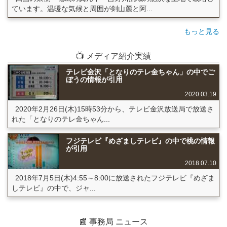
ています。温暖な気候と周囲が剣山麓と阿...
もっと見る
📺 メディア紹介実績
テレビ金沢「となりのテレ金ちゃん」の中でご
ぼうの情報が引用
2020.03.19
2020年2月26日(木)15時53分から、テレビ金沢放送局で放送さ
れた「となりのテレ金ちゃん...
フジテレビ『めざましテレビ』の中で桃の情報
が引用
2018.07.10
2018年7月5日(木)4:55～8:00に放送されたフジテレビ『めざま
しテレビ』の中で、ジャ...
📰 事務局 ニュース