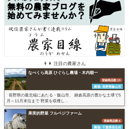
👨👩 注目の農家さん
なべくら高原 ひぐらし農場・木内順一
登録商品数:15
農場: 長野県飯山市
長野県の最北端にあたる・飯山市、 鍋倉高原の豊かな土壌で5
月～11月末位まで 野菜を収穫し...
果実的野菜 フルベジファーム
登録商品数:6
農場: 千葉県長生村