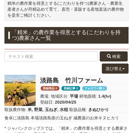
精米の農作業を得意とする(こだわりを持つ)農家さん・農業生
産者さんが丹精込めて育て、直売・直販する産地直送の農作物
を是非ご検討ください。
「精米」の農作業を得意とする(こだわりを持
つ)農家さん一覧
検索
並び替え
淡路島 竹川ファーム
登録商品 0
登録記事 0
フォロワー数 0
農場:
地域区分:
平場
耕地面積:
1.4(hr)
登録日:
2020/04/25
取扱農作物:
米
,
野菜
,
玉ねぎ
,
水稲
取扱品種:
きぬひかり
食卓に淡路島 本場淡路島産の玉ねぎ 減農薬のお米キヌヒカリ
* ジャパンクロップスでは、「精米」の農作業を得意とする農家さ