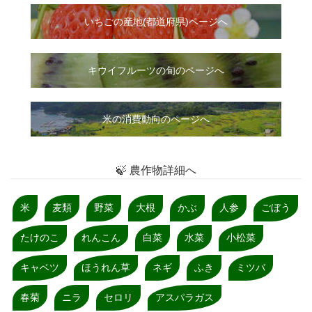
いちご
の
産地(都道府県)ページへ
キウイフルーツの旬のページへ
米の消費動向のページへ
🍃 農作物詳細へ
米
麦類
野菜
大根
かぶ
人参
ごぼう
たけのこ
れんこん
白菜
水菜
小松菜
キャベツ
ほうれん草
ネギ
ふき
ミツバ
春菊
ニラ
セロリ
アスパラガス