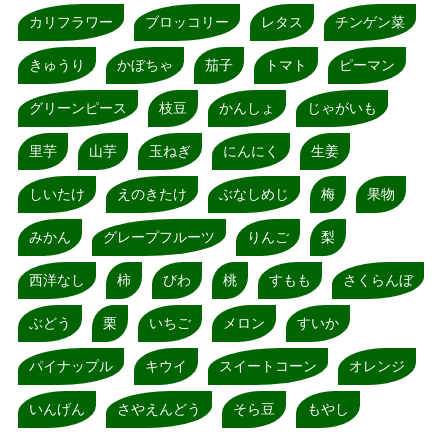
カリフラワー
ブロッコリー
レタス
チンゲン菜
きゅうり
かぼちゃ
茄子
トマト
ピーマン
グリーンピース
枝豆
かんしょ
じゃがいも
里芋
山芋
玉ねぎ
にんにく
生姜
しいたけ
えのきたけ
ぶなしめじ
梅
果物
みかん
グレープフルーツ
りんご
梨
西洋なし
柿
びわ
桃
すもも
さくらんぼ
ぶどう
栗
いちご
メロン
すいか
パイナップル
キウイ
スイートコーン
オレンジ
いんげん
さやえんどう
そら豆
もやし