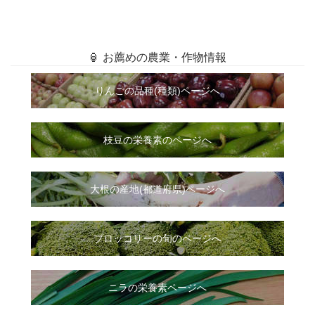
🏮 お薦めの農業・作物情報
りんごの品種(種類)ページへ
枝豆の栄養素のページへ
大根
の
産地(都道府県)ページへ
ブロッコリーの旬のページへ
ニラ
の
栄養素ページへ