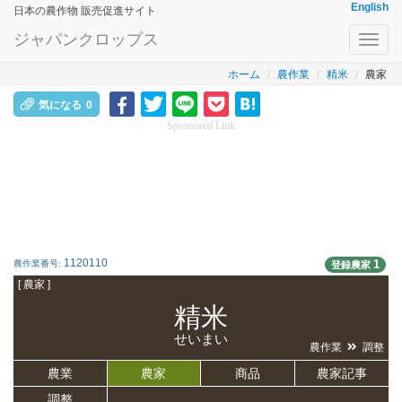
English
日本の農作物 販売促進サイト
ジャパンクロップス
Toggl
navig
ホーム
農作業
精米
農家
気になる
0
Sponsored Link
1120110
1
農作業番号:
登録農家
[ 農家 ]
精米
せいまい
農作業
調整
農業
農家
商品
農家記事
調整