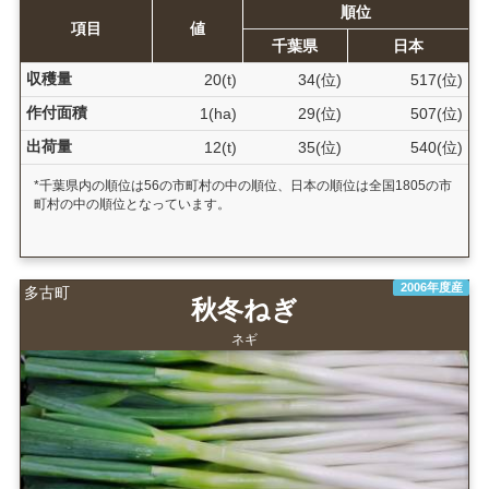
順位
項目
値
千葉県
日本
収穫量
20(t)
34(位)
517(位)
作付面積
1(ha)
29(位)
507(位)
出荷量
12(t)
35(位)
540(位)
*千葉県内の順位は56の市町村の中の順位、日本の順位は全国1805の市
町村の中の順位となっています。
2006年度産
多古町
秋冬ねぎ
ネギ