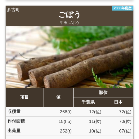
2006年度産
多古町
ごぼう
牛蒡,ゴボウ
順位
項目
値
千葉県
日本
収穫量
268(t)
12(位)
72(位)
作付面積
15(ha)
11(位)
70(位)
出荷量
252(t)
10(位)
67(位)