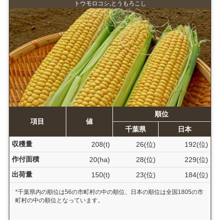
トウモロコシ,とうもろこし
順位
項目
値
千葉県
日本
収穫量
208(t)
26(位)
192(位)
作付面積
20(ha)
28(位)
229(位)
出荷量
150(t)
23(位)
184(位)
*千葉県内の順位は56の市町村の中の順位、日本の順位は全国1805の市
町村の中の順位となっています。