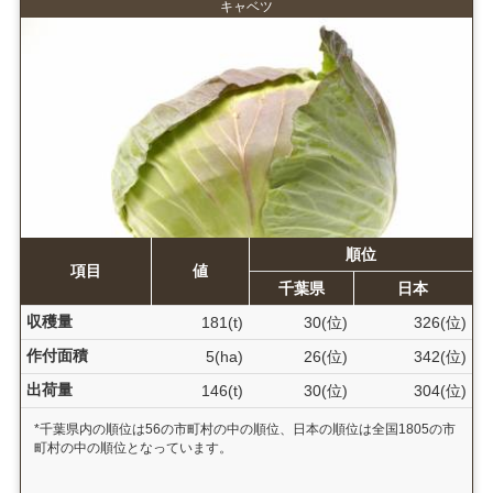
キャベツ
順位
項目
値
千葉県
日本
収穫量
181(t)
30(位)
326(位)
作付面積
5(ha)
26(位)
342(位)
出荷量
146(t)
30(位)
304(位)
*千葉県内の順位は56の市町村の中の順位、日本の順位は全国1805の市
町村の中の順位となっています。