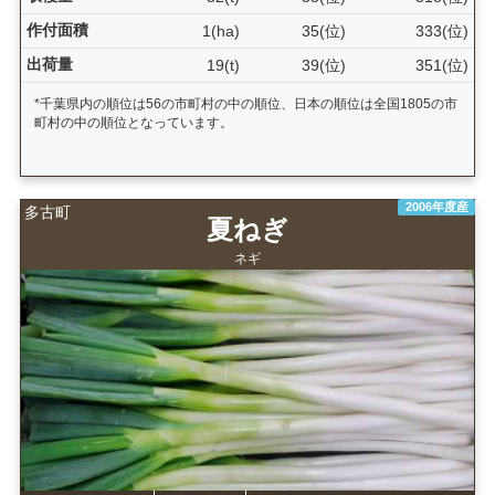
作付面積
1(ha)
35(位)
333(位)
出荷量
19(t)
39(位)
351(位)
*千葉県内の順位は56の市町村の中の順位、日本の順位は全国1805の市
町村の中の順位となっています。
2006年度産
多古町
夏ねぎ
ネギ