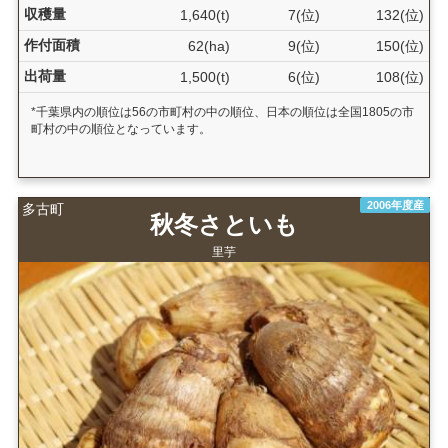
収穫量
1,640(t)
7(位)
132(位)
作付面積
62(ha)
9(位)
150(位)
出荷量
1,500(t)
6(位)
108(位)
*千葉県内の順位は56の市町村の中の順位、日本の順位は全国1805の市
町村の中の順位となっています。
2006年度産
多古町
秋冬さといも
里芋