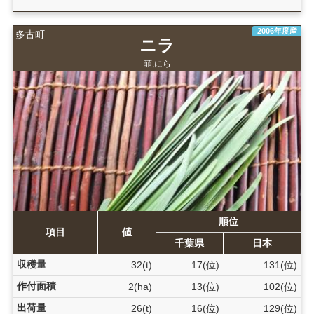
2006年度産
多古町
ニラ
韮,にら
順位
項目
値
千葉県
日本
収穫量
32(t)
17(位)
131(位)
作付面積
2(ha)
13(位)
102(位)
出荷量
26(t)
16(位)
129(位)