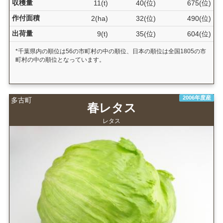
収穫量
11(t)
40(位)
675(位)
作付面積
2(ha)
32(位)
490(位)
出荷量
9(t)
35(位)
604(位)
*千葉県内の順位は56の市町村の中の順位、日本の順位は全国1805の市
町村の中の順位となっています。
2006年度産
多古町
春レタス
レタス