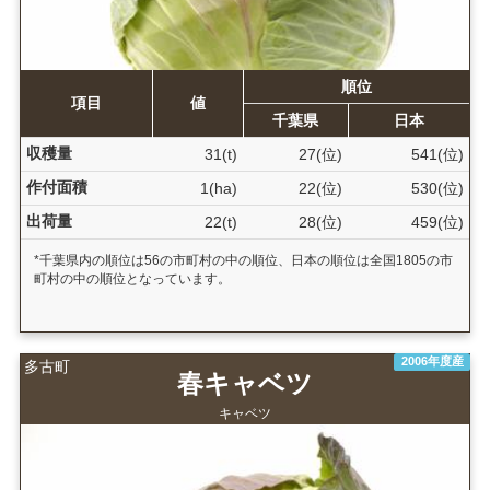
順位
項目
値
千葉県
日本
収穫量
31(t)
27(位)
541(位)
作付面積
1(ha)
22(位)
530(位)
出荷量
22(t)
28(位)
459(位)
*千葉県内の順位は56の市町村の中の順位、日本の順位は全国1805の市
町村の中の順位となっています。
2006年度産
多古町
春キャベツ
キャベツ