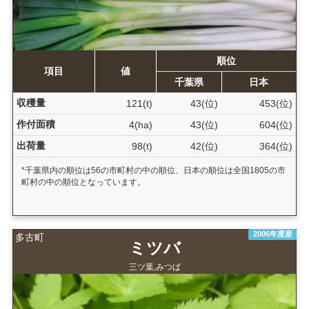
順位
項目
値
千葉県
日本
収穫量
121(t)
43(位)
453(位)
作付面積
4(ha)
43(位)
604(位)
出荷量
98(t)
42(位)
364(位)
*千葉県内の順位は56の市町村の中の順位、日本の順位は全国1805の市
町村の中の順位となっています。
2006年度産
多古町
ミツバ
三ツ葉,みつば