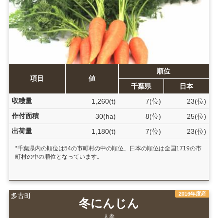
順位
項目
値
千葉県
日本
収穫量
1,260(t)
7(位)
23(位)
作付面積
30(ha)
8(位)
25(位)
出荷量
1,180(t)
7(位)
23(位)
*千葉県内の順位は54の市町村の中の順位、日本の順位は全国1719の市
町村の中の順位となっています。
2016年度産
多古町
冬にんじん
人参