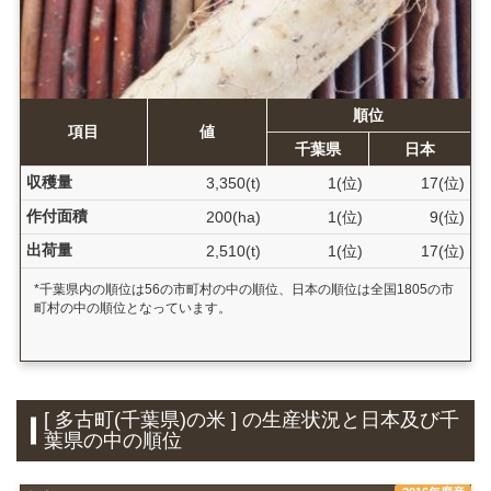
順位
項目
値
千葉県
日本
収穫量
3,350(t)
1(位)
17(位)
作付面積
200(ha)
1(位)
9(位)
出荷量
2,510(t)
1(位)
17(位)
*千葉県内の順位は56の市町村の中の順位、日本の順位は全国1805の市
町村の中の順位となっています。
[ 多古町(千葉県)の米 ] の生産状況と日本及び千
葉県の中の順位