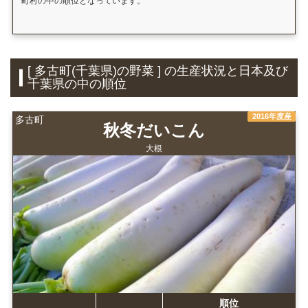
町村の中の順位となっています。
[ 多古町(千葉県)の野菜 ] の生産状況と日本及び
千葉県の中の順位
2016年度産
多古町
秋冬だいこん
大根
順位