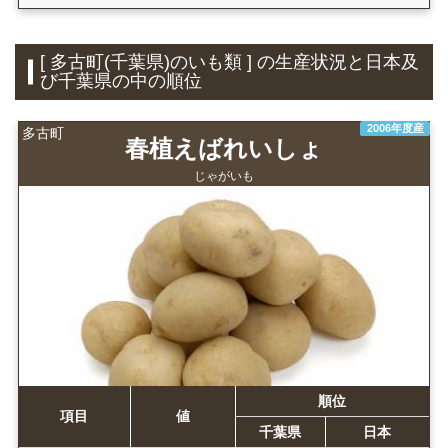
[ 多古町(千葉県)のいも類 ] の生産状況と日本及
び千葉県の中の順位
2006年度産
多古町
春植えばれいしょ
じゃがいも
順位
項目
値
千葉県
日本