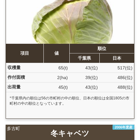
順位
項目
値
千葉県
日本
収穫量
65(t)
43(位)
517(位)
作付面積
2(ha)
39(位)
486(位)
出荷量
45(t)
43(位)
488(位)
*千葉県内の順位は56の市町村の中の順位、日本の順位は全国1805の市
町村の中の順位となっています。
2006年度産
多古町
冬キャベツ