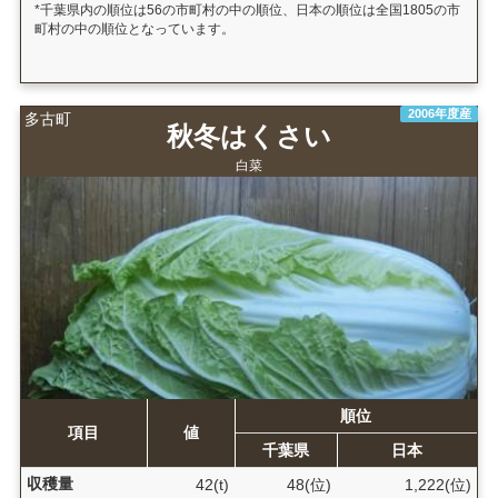
*千葉県内の順位は56の市町村の中の順位、日本の順位は全国1805の市
町村の中の順位となっています。
2006年度産
多古町
秋冬はくさい
白菜
順位
項目
値
千葉県
日本
収穫量
42(t)
48(位)
1,222(位)