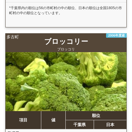
*千葉県内の順位は56の市町村の中の順位、日本の順位は全国1805の市
町村の中の順位となっています。
2006年度産
多古町
ブロッコリー
ブロッコリ
順位
項目
値
千葉県
日本