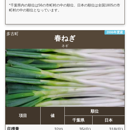
*千葉県内の順位は56の市町村の中の順位、日本の順位は全国1805の市
町村の中の順位となっています。
2006年度産
多古町
春ねぎ
ネギ
順位
項目
値
千葉県
日本
収穫量
32(t)
35(位)
318(位)