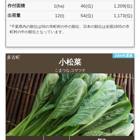
作付面積
1(ha)
46(位)
1,209(位)
出荷量
12(t)
54(位)
1,173(位)
*千葉県内の順位は56の市町村の中の順位、日本の順位は全国1805の市
町村の中の順位となっています。
2006年度産
多古町
小松菜
こまつな,コマツナ