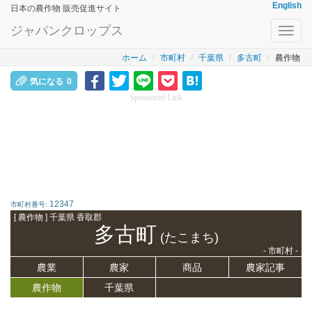
English
日本の農作物 販売促進サイト
ジャパンクロップス
Toggl
navig
ホーム
市町村
千葉県
多古町
農作物
気になる
0
Sponsored Link
12347
市町村番号:
[ 農作物 ] 千葉県 香取郡
多古町
(たこまち)
- 市町村 -
農業
農家
商品
農家記事
農作物
千葉県