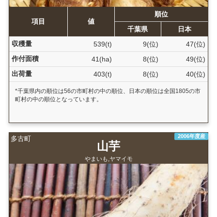
順位
項目
値
千葉県
日本
収穫量
539(t)
9(位)
47(位)
作付面積
41(ha)
8(位)
49(位)
出荷量
403(t)
8(位)
40(位)
*千葉県内の順位は56の市町村の中の順位、日本の順位は全国1805の市
町村の中の順位となっています。
2006年度産
多古町
山芋
やまいも,ヤマイモ