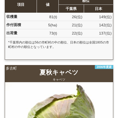
順位
項目
値
千葉県
日本
収穫量
81(t)
26(位)
149(位)
作付面積
5(ha)
21(位)
142(位)
出荷量
73(t)
22(位)
137(位)
*千葉県内の順位は56の市町村の中の順位、日本の順位は全国1805の市
町村の中の順位となっています。
2006年度産
多古町
夏秋キャベツ
キャベツ