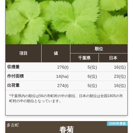
順位
項目
値
千葉県
日本
収穫量
276(t)
5(位)
16(位)
作付面積
14(ha)
6(位)
23(位)
出荷量
274(t)
5(位)
16(位)
*千葉県内の順位は56の市町村の中の順位、日本の順位は全国1805の市
町村の中の順位となっています。
2006年度産
多古町
春菊