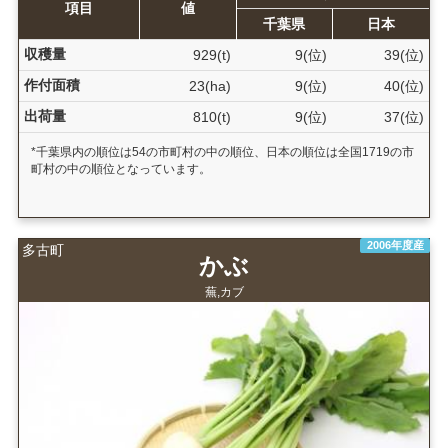
項目
値
千葉県
日本
収穫量
929(t)
9(位)
39(位)
作付面積
23(ha)
9(位)
40(位)
出荷量
810(t)
9(位)
37(位)
*千葉県内の順位は54の市町村の中の順位、日本の順位は全国1719の市
町村の中の順位となっています。
2006年度産
多古町
かぶ
蕪,カブ