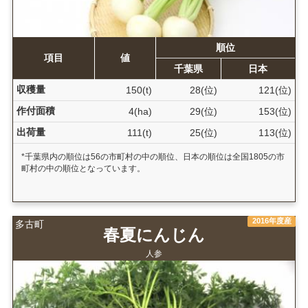
順位
項目
値
千葉県
日本
収穫量
150(t)
28(位)
121(位)
作付面積
4(ha)
29(位)
153(位)
出荷量
111(t)
25(位)
113(位)
*千葉県内の順位は56の市町村の中の順位、日本の順位は全国1805の市
町村の中の順位となっています。
2016年度産
多古町
春夏にんじん
人参