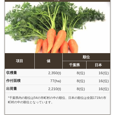
順位
項目
値
千葉県
日本
収穫量
2,350(t)
8(位)
16(位)
作付面積
77(ha)
8(位)
16(位)
出荷量
2,210(t)
8(位)
16(位)
*千葉県内の順位は54の市町村の中の順位、日本の順位は全国1719の市
町村の中の順位となっています。