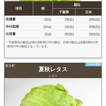
順位
項目
値
千葉県
日本
収穫量
20(t)
29(位)
295(位)
作付面積
1(ha)
23(位)
236(位)
出荷量
15(t)
30(位)
293(位)
*千葉県内の順位は56の市町村の中の順位、日本の順位は全国1805の市
町村の中の順位となっています。
2006年度産
多古町
夏秋レタス
レタス