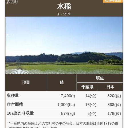
2016年度産
多古町
水稲
すいとう
順位
項目
値
千葉県
日本
収穫量
7,490(t)
14(位)
320(位)
作付面積
1,300(ha)
16(位)
363(位)
10a当たり収量
574(kg)
5(位)
178(位)
*千葉県内の順位は54の市町村の中の順位、日本の順位は全国1719の市