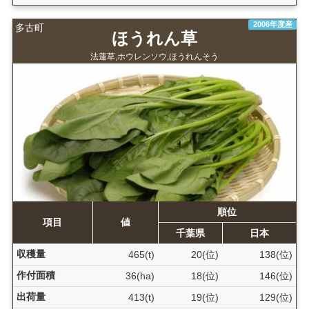
2006年度産
多古町
ほうれん草
法蓮草,ホウレンソウ,ほうれんそう
順位
項目
値
千葉県
日本
収穫量
465(t)
20(位)
138(位)
作付面積
36(ha)
18(位)
146(位)
出荷量
413(t)
19(位)
129(位)