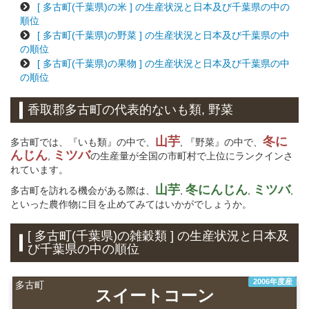
[ 多古町(千葉県)の米 ] の生産状況と日本及び千葉県の中の
順位
[ 多古町(千葉県)の野菜 ] の生産状況と日本及び千葉県の中
の順位
[ 多古町(千葉県)の果物 ] の生産状況と日本及び千葉県の中
の順位
香取郡多古町の代表的ないも類, 野菜
山芋
冬に
多古町では、『いも類』の中で、
, 『野菜』の中で、
んじん
ミツバ
,
の生産量が全国の市町村で上位にランクインさ
れています。
山芋
冬にんじん
ミツバ
多古町を訪れる機会がある際は、
,
,
,
といった農作物に目を止めてみてはいかがでしょうか。
[ 多古町(千葉県)の雑穀類 ] の生産状況と日本及
び千葉県の中の順位
2006年度産
多古町
スイートコーン