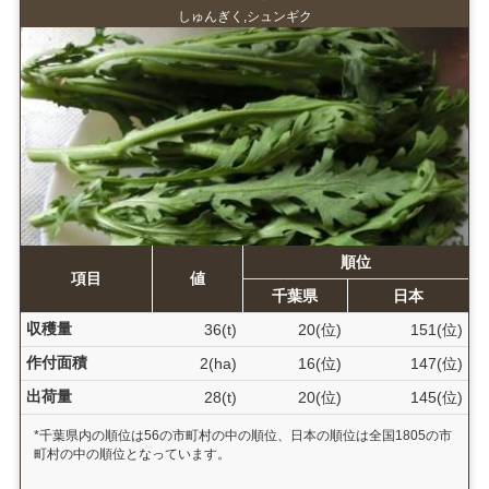
しゅんぎく,シュンギク
順位
項目
値
千葉県
日本
収穫量
36(t)
20(位)
151(位)
作付面積
2(ha)
16(位)
147(位)
出荷量
28(t)
20(位)
145(位)
*千葉県内の順位は56の市町村の中の順位、日本の順位は全国1805の市
町村の中の順位となっています。