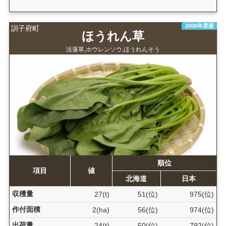
2006年度産
訓子府町
ほうれん草
法蓮草,ホウレンソウ,ほうれんそう
順位
項目
値
北海道
日本
収穫量
27(t)
51(位)
975(位)
作付面積
2(ha)
56(位)
974(位)
出荷量
24(t)
50(位)
792(位)