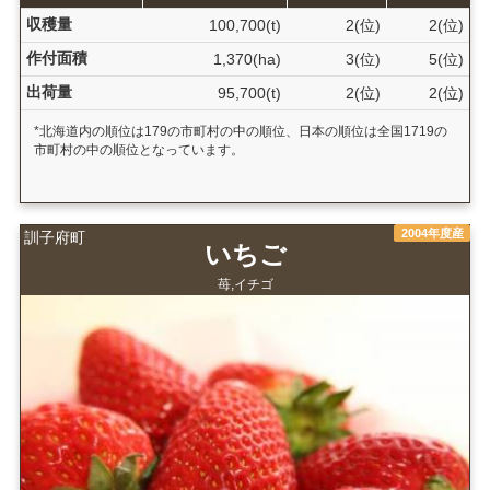
収穫量
100,700(t)
2(位)
2(位)
作付面積
1,370(ha)
3(位)
5(位)
出荷量
95,700(t)
2(位)
2(位)
*北海道内の順位は179の市町村の中の順位、日本の順位は全国1719の
市町村の中の順位となっています。
2004年度産
訓子府町
いちご
苺,イチゴ