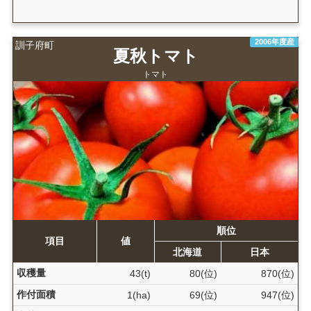
2006年度産
訓子府町
夏秋トマト
トマト
順位
項目
値
北海道
日本
収穫量
43(t)
80(位)
870(位)
作付面積
1(ha)
69(位)
947(位)