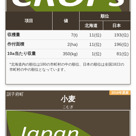
順位
項目
値
北海道
日本
収穫量
7(t)
11(位)
193(位)
作付面積
2(ha)
11(位)
196(位)
10a当たり収量
350(kg)
1(位)
81(位)
*北海道内の順位は180の市町村の中の順位、日本の順位は全国1822の
市町村の中の順位となっています。
2016年度産
訓子府町
小麦
こむぎ