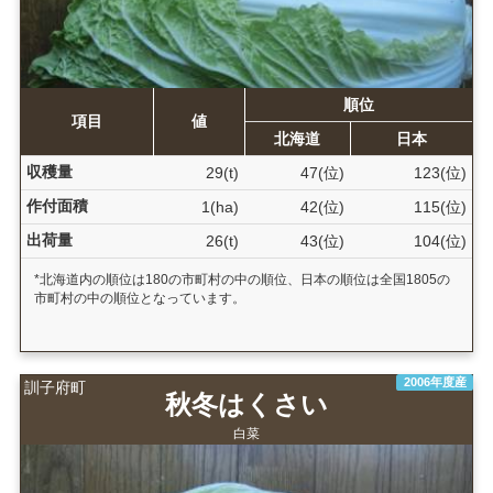
順位
項目
値
北海道
日本
収穫量
29(t)
47(位)
123(位)
作付面積
1(ha)
42(位)
115(位)
出荷量
26(t)
43(位)
104(位)
*北海道内の順位は180の市町村の中の順位、日本の順位は全国1805の
市町村の中の順位となっています。
2006年度産
訓子府町
秋冬はくさい
白菜