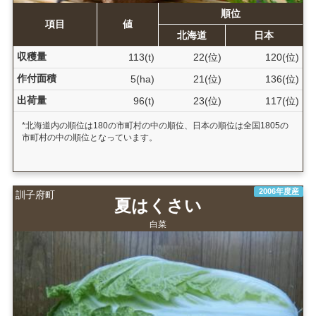
順位
項目
値
北海道
日本
収穫量
113(t)
22(位)
120(位)
作付面積
5(ha)
21(位)
136(位)
出荷量
96(t)
23(位)
117(位)
*北海道内の順位は180の市町村の中の順位、日本の順位は全国1805の
市町村の中の順位となっています。
2006年度産
訓子府町
夏はくさい
白菜