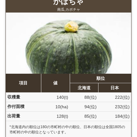
かぼちゃ
南瓜,カボチャ
順位
項目
値
北海道
日本
収穫量
140(t)
88(位)
222(位)
作付面積
10(ha)
94(位)
232(位)
出荷量
128(t)
85(位)
184(位)
*北海道内の順位は180の市町村の中の順位、日本の順位は全国1805の
市町村の中の順位となっています。