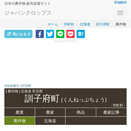
English
日本の農作物 販売促進サイト
ジャパンクロップス
Toggl
navig
ホーム
市町村
北海道
訓子府町
農作物
気になる
0
Sponsored Link
01549
市町村番号:
[ 農作物 ] 北海道 常呂郡
訓子府町
(くんねっぷちょう)
- 市町村 -
農業
農家
商品
農家記事
農作物
北海道