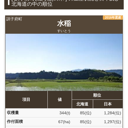
北海道の中の順位
2016年度産
訓子府町
水稲
すいとう
順位
項目
値
北海道
日本
収穫量
344(t)
85(位)
1,284(位)
作付面積
67(ha)
85(位)
1,297(位)