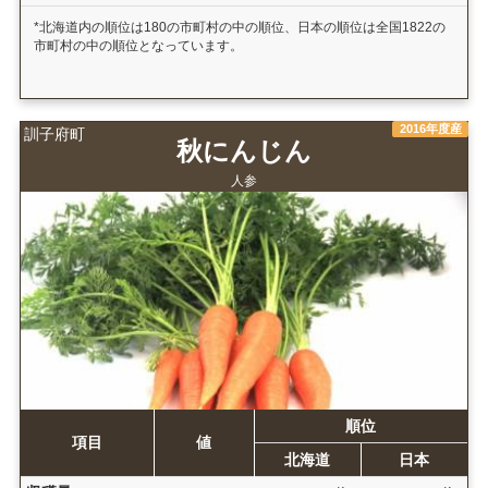
*北海道内の順位は180の市町村の中の順位、日本の順位は全国1822の
市町村の中の順位となっています。
2016年度産
訓子府町
秋にんじん
人参
順位
項目
値
北海道
日本