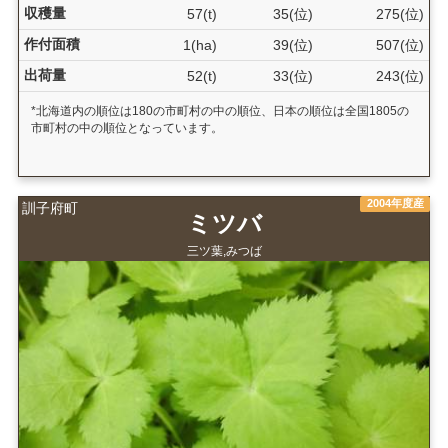
収穫量
57(t)
35(位)
275(位)
作付面積
1(ha)
39(位)
507(位)
出荷量
52(t)
33(位)
243(位)
*北海道内の順位は180の市町村の中の順位、日本の順位は全国1805の
市町村の中の順位となっています。
2004年度産
訓子府町
ミツバ
三ツ葉,みつば