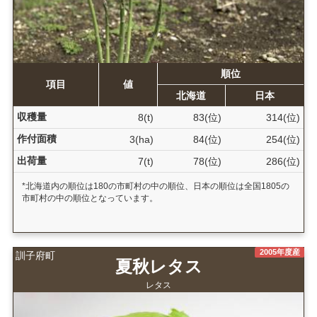
順位
項目
値
北海道
日本
収穫量
8(t)
83(位)
314(位)
作付面積
3(ha)
84(位)
254(位)
出荷量
7(t)
78(位)
286(位)
*北海道内の順位は180の市町村の中の順位、日本の順位は全国1805の
市町村の中の順位となっています。
2005年度産
訓子府町
夏秋レタス
レタス