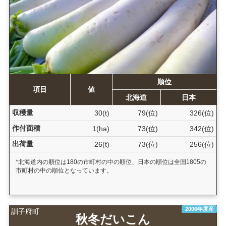
順位
項目
値
北海道
日本
収穫量
30(t)
79(位)
326(位)
作付面積
1(ha)
73(位)
342(位)
出荷量
26(t)
73(位)
256(位)
*北海道内の順位は180の市町村の中の順位、日本の順位は全国1805の
市町村の中の順位となっています。
2006年度産
訓子府町
秋冬だいこん