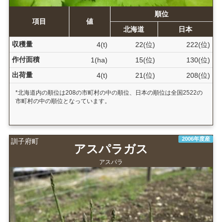
順位
項目
値
北海道
日本
収穫量
4(t)
22(位)
222(位)
作付面積
1(ha)
15(位)
130(位)
出荷量
4(t)
21(位)
208(位)
*北海道内の順位は208の市町村の中の順位、日本の順位は全国2522の
市町村の中の順位となっています。
2006年度産
訓子府町
アスパラガス
アスパラ