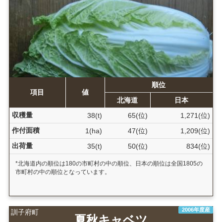
順位
項目
値
北海道
日本
収穫量
38(t)
65(位)
1,271(位)
作付面積
1(ha)
47(位)
1,209(位)
出荷量
35(t)
50(位)
834(位)
*北海道内の順位は180の市町村の中の順位、日本の順位は全国1805の
市町村の中の順位となっています。
2006年度産
訓子府町
夏秋キャベツ