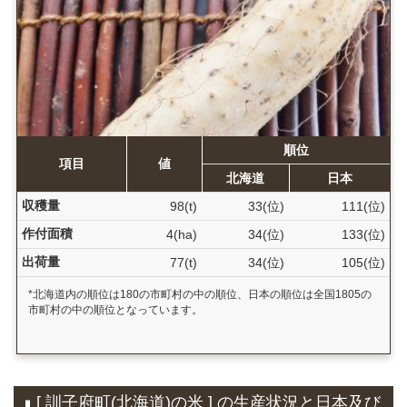
順位
項目
値
北海道
日本
収穫量
98(t)
33(位)
111(位)
作付面積
4(ha)
34(位)
133(位)
出荷量
77(t)
34(位)
105(位)
*北海道内の順位は180の市町村の中の順位、日本の順位は全国1805の
市町村の中の順位となっています。
[ 訓子府町(北海道)の米 ] の生産状況と日本及び