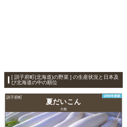
[ 訓子府町(北海道)の野菜 ] の生産状況と日本及
び北海道の中の順位
2006年度産
訓子府町
夏だいこん
大根