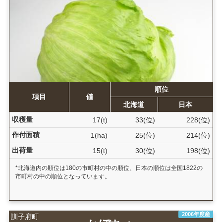
順位
項目
値
北海道
日本
収穫量
17(t)
33(位)
228(位)
作付面積
1(ha)
25(位)
214(位)
出荷量
15(t)
30(位)
198(位)
*北海道内の順位は180の市町村の中の順位、日本の順位は全国1822の
市町村の中の順位となっています。
2006年度産
訓子府町