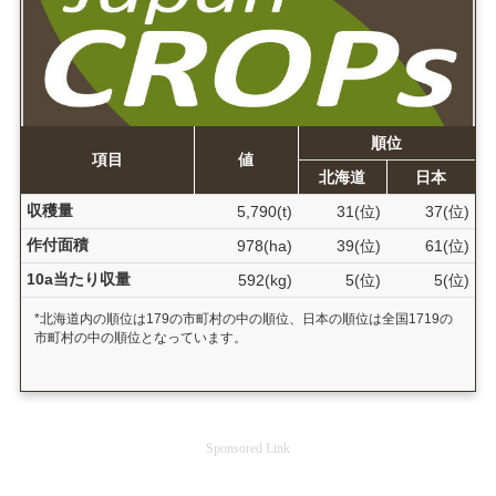
順位
項目
値
北海道
日本
収穫量
5,790(t)
31(位)
37(位)
作付面積
978(ha)
39(位)
61(位)
10a当たり収量
592(kg)
5(位)
5(位)
*北海道内の順位は179の市町村の中の順位、日本の順位は全国1719の
市町村の中の順位となっています。
Sponsored Link