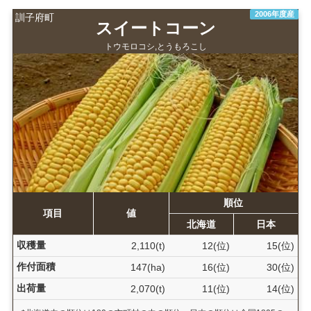
2006年度産
訓子府町
スイートコーン
トウモロコシ,とうもろこし
順位
項目
値
北海道
日本
収穫量
2,110(t)
12(位)
15(位)
作付面積
147(ha)
16(位)
30(位)
出荷量
2,070(t)
11(位)
14(位)