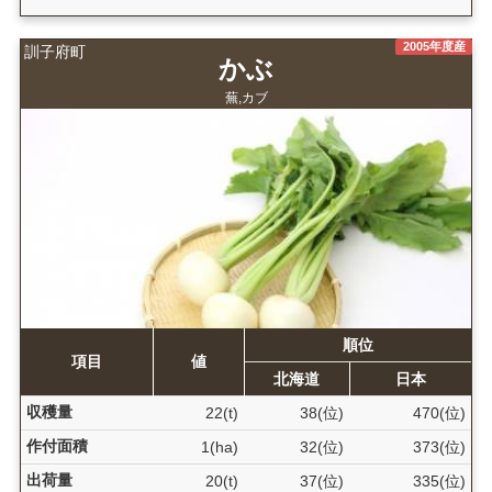
2005年度産
訓子府町
かぶ
蕪,カブ
順位
項目
値
北海道
日本
収穫量
22(t)
38(位)
470(位)
作付面積
1(ha)
32(位)
373(位)
出荷量
20(t)
37(位)
335(位)