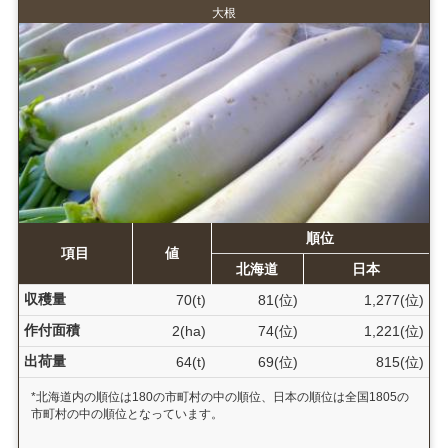
大根
順位
項目
値
北海道
日本
収穫量
70(t)
81(位)
1,277(位)
作付面積
2(ha)
74(位)
1,221(位)
出荷量
64(t)
69(位)
815(位)
*北海道内の順位は180の市町村の中の順位、日本の順位は全国1805の
市町村の中の順位となっています。