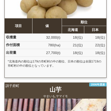
順位
項目
値
北海道
日本
収穫量
32,000(t)
18(位)
18(位)
作付面積
780(ha)
21(位)
22(位)
出荷量
27,700(t)
18(位)
18(位)
*北海道内の順位は179の市町村の中の順位、日本の順位は全国1719の
市町村の中の順位となっています。
2006年度産
訓子府町
山芋
やまいも,ヤマイモ