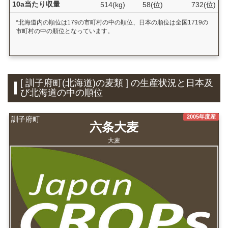
10a当たり収量
514(kg)
58(位)
732(位)
*北海道内の順位は179の市町村の中の順位、日本の順位は全国1719の
市町村の中の順位となっています。
[ 訓子府町(北海道)の麦類 ] の生産状況と日本及
び北海道の中の順位
2005年度産
訓子府町
六条大麦
大麦