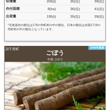
収穫量
206(t)
35(位)
39(位)
作付面積
8(ha)
36(位)
41(位)
出荷量
195(t)
35(位)
39(位)
*北海道内の順位は179の市町村の中の順位、日本の順位は全国1719の
市町村の中の順位となっています。
2006年度産
訓子府町
ごぼう
牛蒡,ゴボウ