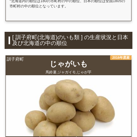
*北海道内の順位は180の市町村の中の順位、日本の順位は全国1805の
市町村の中の順位となっています。
[ 訓子府町(北海道)のいも類 ] の生産状況と日本
及び北海道の中の順位
2016年度産
訓子府町
じゃがいも
馬鈴薯,ジャガイモ,じゃが芋