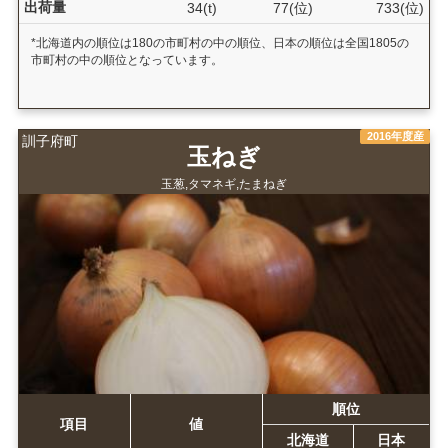
出荷量
34(t)
77(位)
733(位)
*北海道内の順位は180の市町村の中の順位、日本の順位は全国1805の
市町村の中の順位となっています。
2016年度産
訓子府町
玉ねぎ
玉葱,タマネギ,たまねぎ
順位
項目
値
北海道
日本