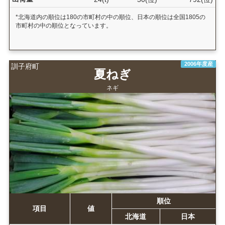
*北海道内の順位は180の市町村の中の順位、日本の順位は全国1805の
市町村の中の順位となっています。
2006年度産
訓子府町
夏ねぎ
ネギ
順位
項目
値
北海道
日本