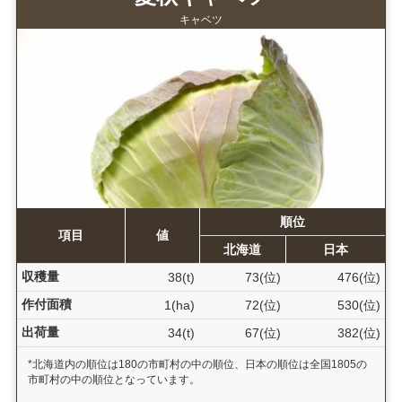
キャベツ
順位
項目
値
北海道
日本
収穫量
38(t)
73(位)
476(位)
作付面積
1(ha)
72(位)
530(位)
出荷量
34(t)
67(位)
382(位)
*北海道内の順位は180の市町村の中の順位、日本の順位は全国1805の
市町村の中の順位となっています。