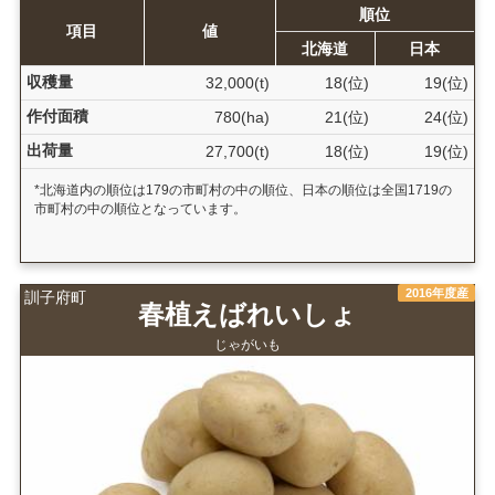
順位
項目
値
北海道
日本
収穫量
32,000(t)
18(位)
19(位)
作付面積
780(ha)
21(位)
24(位)
出荷量
27,700(t)
18(位)
19(位)
*北海道内の順位は179の市町村の中の順位、日本の順位は全国1719の
市町村の中の順位となっています。
2016年度産
訓子府町
春植えばれいしょ
じゃがいも