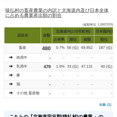
猿払村の畜産農業の内訳と北海道内及び日本全体
に占める農業産出額の割合
(金額単位: 1,000万円)
北海道内(179市町村)
日本国内(17
品目名
金額
占有率
順位
総額
順位
畜産
480
0.7%
56 (位)
69,852
187 (位)
肉用牛
-
-
-
-
-
乳用牛
479
1.0%
33 (位)
47,131
40 (位)
豚
-
-
-
-
-
鶏
-
-
-
-
-
その他 畜産物
-
-
-
-
-
出典: [1]
こちらの『北海道宗谷郡[猿払村]の農業 』の