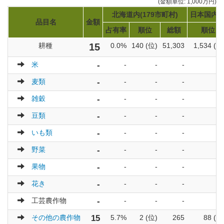
(金額単位: 1,000万円)
北海道内(179市町村)
日本国内(1
品目名
金額
占有率
順位
総額
順位
耕種
15
0.0%
140 (位)
51,303
1,534 (位
米
-
-
-
-
麦類
-
-
-
-
雑穀
-
-
-
-
豆類
-
-
-
-
いも類
-
-
-
-
野菜
-
-
-
-
果物
-
-
-
-
花き
-
-
-
-
工芸農作物
-
-
-
-
その他の農作物
15
5.7%
2 (位)
265
88 (位