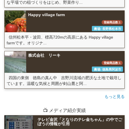
な平場での稲づくりをはじめ、野菜作り...
Happy village farm
登録商品数:1
農場: 長野県松本市
信州松本平・波田、標高720mの高原にある Happy village
farmです。オリジナ...
株式会社 リーキ
登録商品数:1
農場: 徳島県阿波市
四国の東側 徳島の真ん中 吉野川流域の肥沃な土地で栽培し
ています。温暖な気候と周囲が剣山麓と阿...
もっと見る
📺 メディア紹介実績
テレビ金沢「となりのテレ金ちゃん」の中でご
ぼうの情報が引用