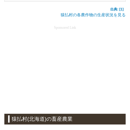
出典: [1]
猿払村の各農作物の生産状況を見る
Sponsored Link
猿払村(北海道)の畜産農業