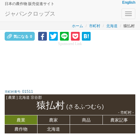
English
日本の農作物 販売促進サイト
ジャパンクロップス
Toggl
navig
ホーム
市町村
北海道
猿払村
気になる
0
Sponsored Link
01511
市町村番号:
[ 農業 ] 北海道 宗谷郡
猿払村
(さるふつむら)
- 市町村 -
農業
農家
商品
農家記事
農作物
北海道