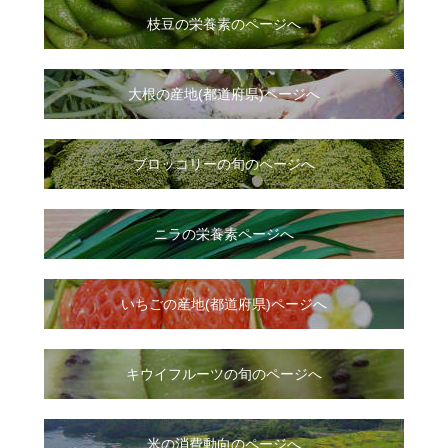
枝豆の栄養素のページへ
大根
の
産地(都道府県)ページへ
ブロッコリーの旬のページへ
ニラ
の
栄養素ページへ
いちご
の
産地(都道府県)ページへ
キウイフルーツの旬のページへ
米の消費動向のページへ