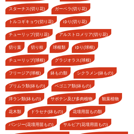
スターチス(切り花)
ガーベラ(切り花)
トルコギキョウ(切り花)
ゆり(切り花)
チューリップ(切り花)
アルストロメリア(切り花)
切り葉
切り枝
球根類
ゆり(球根)
チューリップ(球根)
グラジオラス(球根)
フリージア(球根)
鉢もの類
シクラメン(鉢もの)
プリムラ類(鉢もの)
ベゴニア類(鉢もの)
洋ラン類(鉢もの)
サボテン及び多肉植物
観葉植物
花木類
ドラセナ(鉢もの)
花壇用苗もの類
パンジー(花壇用苗もの)
サルビア(花壇用苗もの)