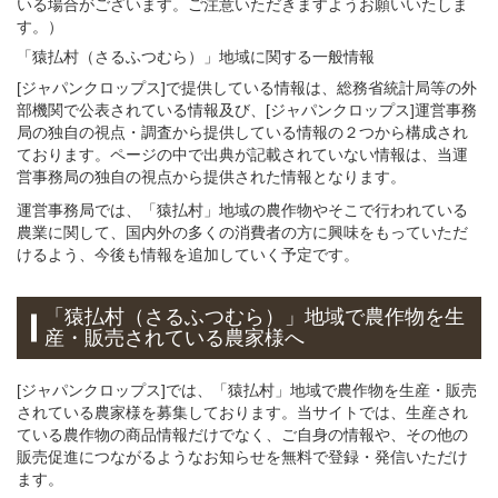
いる場合がございます。ご注意いただきますようお願いいたしま
す。）
「猿払村（さるふつむら）」
地域
に関する
一般
情報
[ジャパンクロップス]で提供している情報は、総務省統計局等の外
部機関で公表されている情報及び、[ジャパンクロップス]運営事務
局の独自の視点・調査から提供している情報の２つから構成され
ております。ページの中で出典が記載されていない情報は、当運
営事務局の独自の視点から提供された情報となります。
運営事務局では、「猿払村」地域の農作物やそこで行われている
農業に関して、国内外の多くの消費者の方に興味をもっていただ
けるよう、今後も情報を追加していく予定です。
「猿払村（さるふつむら）」
地域
で
農作物を
生
産・販売されている
農家様へ
[ジャパンクロップス]では、「猿払村」地域で農作物を生産・販売
されている農家様を募集しております。当サイトでは、生産され
ている農作物の商品情報だけでなく、ご自身の情報や、その他の
販売促進につながるようなお知らせを無料で登録・発信いただけ
ます。