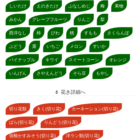
しいたけ
えのきたけ
ぶなしめじ
梅
果物
みかん
グレープフルーツ
りんご
梨
西洋なし
柿
びわ
桃
すもも
さくらんぼ
ぶどう
栗
いちご
メロン
すいか
パイナップル
キウイ
スイートコーン
オレンジ
いんげん
さやえんどう
そら豆
もやし
🌷 花き詳細へ
切り花類
きく(切り花)
カーネーション(切り花)
ばら(切り花)
りんどう(切り花)
宿根かすみそう(切り花)
洋ラン類(切り花)