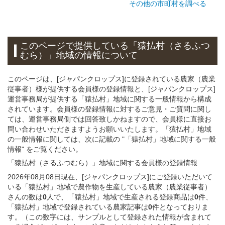
その他の市町村を調べる
このページで提供している
「猿払村（さるふつ
むら）」
地域
の情報について
このページは、[ジャパンクロップス]に登録されている農家（農業
従事者）様が提供する会員様の登録情報と、[ジャパンクロップス]
運営事務局が提供する「猿払村」地域に関する一般情報から構成
されています。会員様の登録情報に対するご意見・ご質問に関し
ては、運営事務局側では回答致しかねますので、会員様に直接お
問い合わせいただきますようお願いいたします。「猿払村」地域
の一般情報に関しては、次に記載の "「猿払村」地域に関する一般
情報" をご覧ください。
「猿払村（さるふつむら）」
地域
に関する
会員様
の
登録
情報
2026年08月08日現在、[ジャパンクロップス]にご登録いただいて
いる「猿払村」地域で農作物を生産している農家（農業従事者）
さんの数は
0
人で、「猿払村」地域で生産される登録商品は
0
件、
「猿払村」地域で登録されている農家記事は
0
件となっておりま
す。（この数字には、サンプルとして登録された情報が含まれて