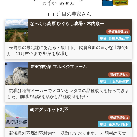
👨👩 注目の農家さん
なべくら高原 ひぐらし農場・木内順一
登録商品数:15
農場: 長野県飯山市
長野県の最北端にあたる・飯山市、 鍋倉高原の豊かな土壌で5
月～11月末位まで 野菜を収穫し...
果実的野菜 フルベジファーム
登録商品数:6
農場: 千葉県長生村
前職は種苗メーカーでメロンとレタスの品種改良を行ってきま
した。前職の経験を活かし品種改良を行い...
㈱アグリネット刈羽
登録商品数:1
農場: 新潟県刈羽村
新潟県刈羽郡刈羽村内で、活動しております。 刈羽村の広大