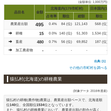
(金額単位: 1,000万円)
北海道内(179市町村)
日本国内(17
品目名
金額
占有率
順位
総額
順位
農業産出額
495
0.4%
84 (位)
121,143
568 (位)
耕種
15
0.0%
140 (位)
51,303
1,534 (位)
畜産
480
0.7%
56 (位)
69,852
187 (位)
加工農産物
-
-
-
-
-
出典: [1]
その他の市町村を調べる
猿払村(北海道)の耕種農業
(対象データ: 2016年度産)
猿払村の耕種(農作物)農業は、農業産出額ベースで、北海道順
位
140
位、全国順位
1534
位となっています。
また、猿払村の耕種農業において、農業産出額の割合が高く、