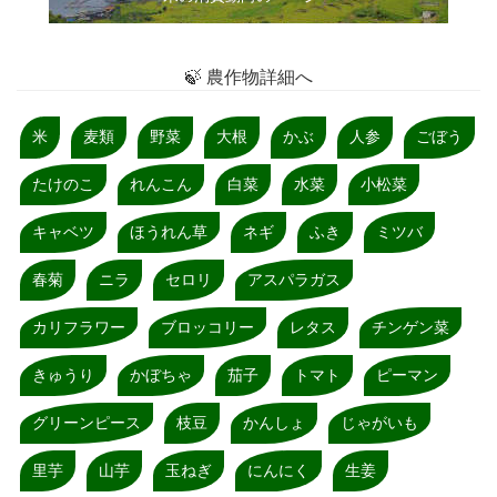
🍃 農作物詳細へ
米
麦類
野菜
大根
かぶ
人参
ごぼう
たけのこ
れんこん
白菜
水菜
小松菜
キャベツ
ほうれん草
ネギ
ふき
ミツバ
春菊
ニラ
セロリ
アスパラガス
カリフラワー
ブロッコリー
レタス
チンゲン菜
きゅうり
かぼちゃ
茄子
トマト
ピーマン
グリーンピース
枝豆
かんしょ
じゃがいも
里芋
山芋
玉ねぎ
にんにく
生姜