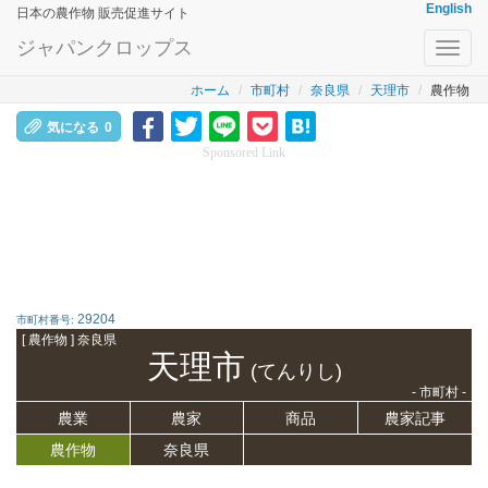
English
日本の農作物 販売促進サイト
ジャパンクロップス
Toggl
navig
ホーム
市町村
奈良県
天理市
農作物
気になる
0
Sponsored Link
29204
市町村番号:
[ 農作物 ] 奈良県
天理市
(てんりし)
- 市町村 -
農業
農家
商品
農家記事
農作物
奈良県