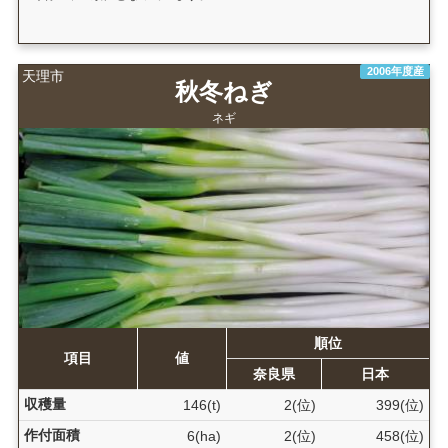
2006年度産
天理市
秋冬ねぎ
ネギ
順位
項目
値
奈良県
日本
収穫量
146(t)
2(位)
399(位)
作付面積
6(ha)
2(位)
458(位)