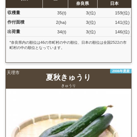
奈良県
日本
収穫量
35(t)
3(位)
159(位)
作付面積
2(ha)
3(位)
141(位)
出荷量
34(t)
3(位)
146(位)
*奈良県内の順位は46の市町村の中の順位、日本の順位は全国2522の市
町村の中の順位となっています。
2006年度産
天理市
夏秋きゅうり
きゅうり