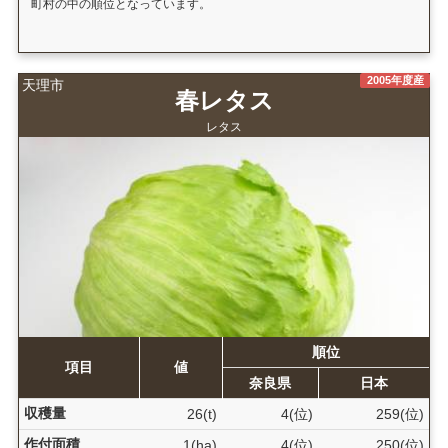
町村の中の順位となっています。
2005年度産
天理市
春レタス
レタス
順位
項目
値
奈良県
日本
収穫量
26(t)
4(位)
259(位)
作付面積
1(ha)
4(位)
250(位)