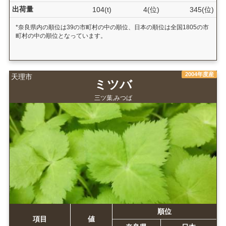
出荷量
104(t)
4(位)
345(位)
*奈良県内の順位は39の市町村の中の順位、日本の順位は全国1805の市
町村の中の順位となっています。
2004年度産
天理市
ミツバ
三ツ葉,みつば
順位
項目
値