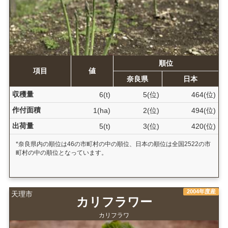
順位
項目
値
奈良県
日本
収穫量
6(t)
5(位)
464(位)
作付面積
1(ha)
2(位)
494(位)
出荷量
5(t)
3(位)
420(位)
*奈良県内の順位は46の市町村の中の順位、日本の順位は全国2522の市
町村の中の順位となっています。
2004年度産
天理市
カリフラワー
カリフラワ