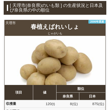
[ 天理市(奈良県)のいも類 ] の生産状況と日本及
び奈良県の中の順位
2006年度産
天理市
春植えばれいしょ
じゃがいも
順位
項目
値
奈良県
日本
収穫量
120(t)
8(位)
875(位)