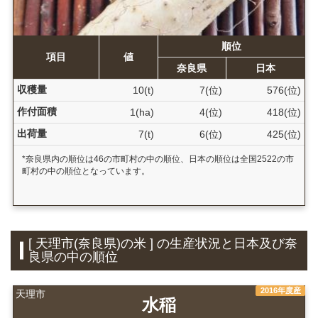
順位
項目
値
奈良県
日本
収穫量
10(t)
7(位)
576(位)
作付面積
1(ha)
4(位)
418(位)
出荷量
7(t)
6(位)
425(位)
*奈良県内の順位は46の市町村の中の順位、日本の順位は全国2522の市
町村の中の順位となっています。
[ 天理市(奈良県)の米 ] の生産状況と日本及び奈
良県の中の順位
2016年度産
天理市
水稲