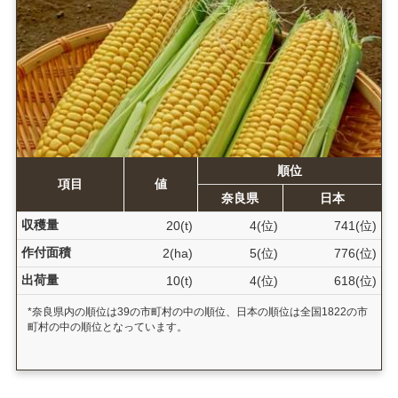
順位
項目
値
奈良県
日本
収穫量
20(t)
4(位)
741(位)
作付面積
2(ha)
5(位)
776(位)
出荷量
10(t)
4(位)
618(位)
*奈良県内の順位は39の市町村の中の順位、日本の順位は全国1822の市
町村の中の順位となっています。