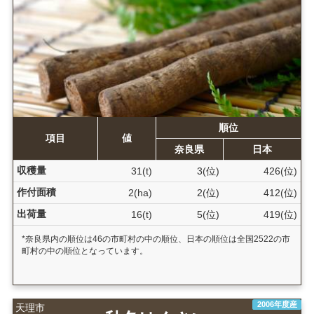
順位
項目
値
奈良県
日本
収穫量
31(t)
3(位)
426(位)
作付面積
2(ha)
2(位)
412(位)
出荷量
16(t)
5(位)
419(位)
*奈良県内の順位は46の市町村の中の順位、日本の順位は全国2522の市
町村の中の順位となっています。
2006年度産
天理市