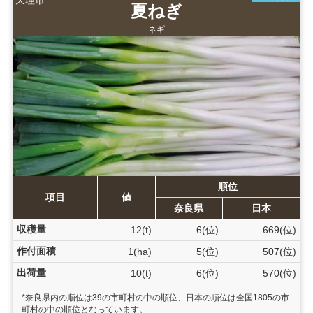
夏ねぎ
ネギ
順位
項目
値
奈良県
日本
収穫量
12(t)
6(位)
669(位)
作付面積
1(ha)
5(位)
507(位)
出荷量
10(t)
6(位)
570(位)
*奈良県内の順位は39の市町村の中の順位、日本の順位は全国1805の市
町村の中の順位となっています。