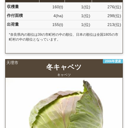
収穫量
160(t)
1(位)
276(位)
作付面積
4(ha)
1(位)
298(位)
出荷量
155(t)
1(位)
213(位)
*奈良県内の順位は39の市町村の中の順位、日本の順位は全国1805の市
町村の中の順位となっています。
2006年度産
天理市
冬キャベツ
キャベツ