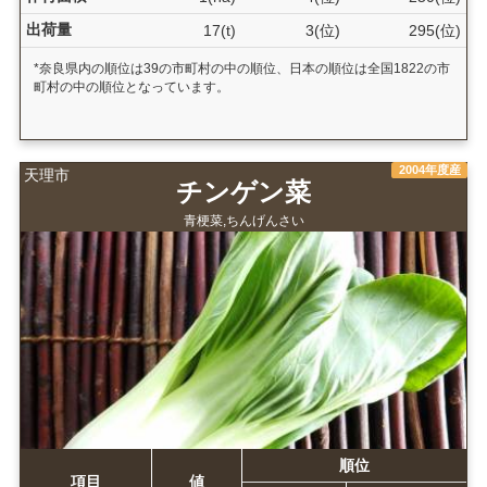
出荷量
17(t)
3(位)
295(位)
*奈良県内の順位は39の市町村の中の順位、日本の順位は全国1822の市
町村の中の順位となっています。
2004年度産
天理市
チンゲン菜
青梗菜,ちんげんさい
順位
項目
値