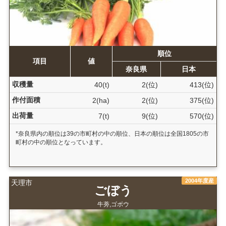
順位
項目
値
奈良県
日本
収穫量
40(t)
2(位)
413(位)
作付面積
2(ha)
2(位)
375(位)
出荷量
7(t)
9(位)
570(位)
*奈良県内の順位は39の市町村の中の順位、日本の順位は全国1805の市
町村の中の順位となっています。
2004年度産
天理市
ごぼう
牛蒡,ゴボウ