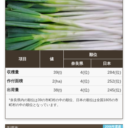
順位
項目
値
奈良県
日本
収穫量
39(t)
4(位)
284(位)
作付面積
2(ha)
4(位)
252(位)
出荷量
38(t)
4(位)
245(位)
*奈良県内の順位は39の市町村の中の順位、日本の順位は全国1805の市
町村の中の順位となっています。
2006年度産
天理市