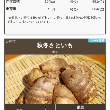
作付面積
10(ha)
4(位)
651(位)
出荷量
45(t)
6(位)
604(位)
*奈良県内の順位は39の市町村の中の順位、日本の順位は全国1805の市
町村の中の順位となっています。
2006年度産
天理市
秋冬さといも
里芋
順位