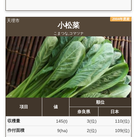
2004年度産
天理市
小松菜
こまつな,コマツナ
順位
項目
値
奈良県
日本
収穫量
145(t)
3(位)
110(位)
作付面積
9(ha)
2(位)
109(位)