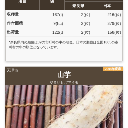
項目
値
奈良県
日本
収穫量
167(t)
2(位)
216(位)
作付面積
9(ha)
2(位)
379(位)
出荷量
122(t)
2(位)
158(位)
*奈良県内の順位は39の市町村の中の順位、日本の順位は全国1805の市
町村の中の順位となっています。
2004年度産
天理市
山芋
やまいも,ヤマイモ