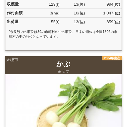
収穫量
129(t)
13(位)
994(位)
作付面積
3(ha)
10(位)
1,047(位)
出荷量
55(t)
13(位)
859(位)
*奈良県内の順位は39の市町村の中の順位、日本の順位は全国1805の市
町村の中の順位となっています。
2004年度産
天理市
かぶ
蕪,カブ