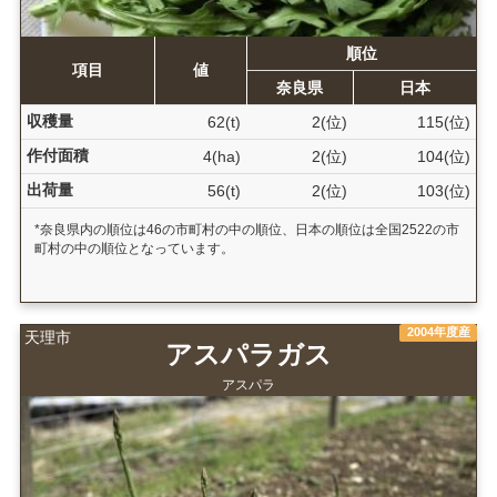
順位
項目
値
奈良県
日本
収穫量
62(t)
2(位)
115(位)
作付面積
4(ha)
2(位)
104(位)
出荷量
56(t)
2(位)
103(位)
*奈良県内の順位は46の市町村の中の順位、日本の順位は全国2522の市
町村の中の順位となっています。
2004年度産
天理市
アスパラガス
アスパラ