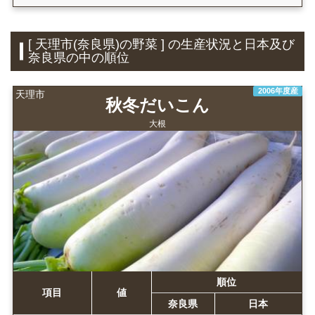
[ 天理市(奈良県)の野菜 ] の生産状況と日本及び
奈良県の中の順位
2006年度産
天理市
秋冬だいこん
大根
順位
項目
値
奈良県
日本