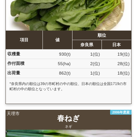
順位
項目
値
奈良県
日本
収穫量
930(t)
1(位)
19(位)
作付面積
55(ha)
2(位)
28(位)
出荷量
862(t)
1(位)
18(位)
*奈良県内の順位は39の市町村の中の順位、日本の順位は全国1719の市
町村の中の順位となっています。
2006年度産
天理市
春ねぎ
ネギ