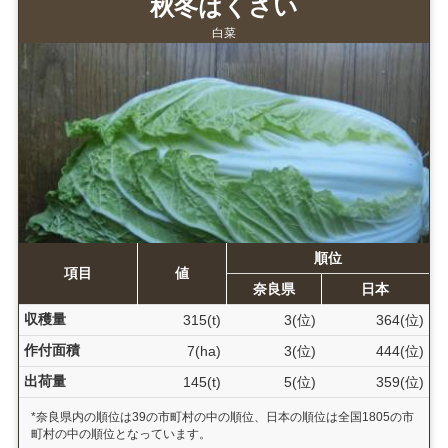
秋冬はくさい
白菜
順位
項目
値
奈良県
日本
収穫量
315(t)
3(位)
364(位)
作付面積
7(ha)
3(位)
444(位)
出荷量
145(t)
5(位)
359(位)
*奈良県内の順位は39の市町村の中の順位、日本の順位は全国1805の市
町村の中の順位となっています。