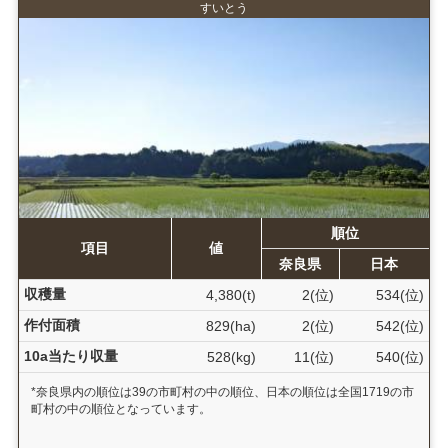
すいとう
順位
項目
値
奈良県
日本
収穫量
4,380(t)
2(位)
534(位)
作付面積
829(ha)
2(位)
542(位)
10a当たり収量
528(kg)
11(位)
540(位)
*奈良県内の順位は39の市町村の中の順位、日本の順位は全国1719の市
町村の中の順位となっています。