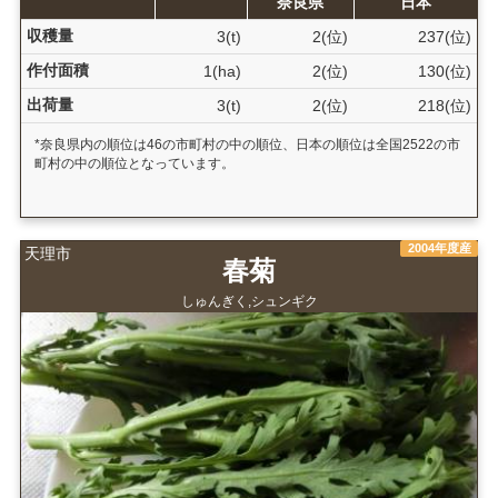
奈良県
日本
収穫量
3(t)
2(位)
237(位)
作付面積
1(ha)
2(位)
130(位)
出荷量
3(t)
2(位)
218(位)
*奈良県内の順位は46の市町村の中の順位、日本の順位は全国2522の市
町村の中の順位となっています。
2004年度産
天理市
春菊
しゅんぎく,シュンギク