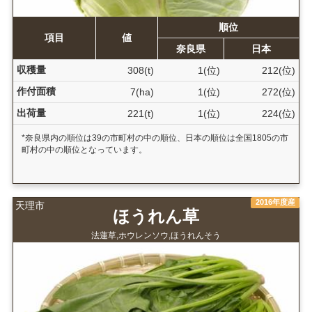
順位
項目
値
奈良県
日本
収穫量
308(t)
1(位)
212(位)
作付面積
7(ha)
1(位)
272(位)
出荷量
221(t)
1(位)
224(位)
*奈良県内の順位は39の市町村の中の順位、日本の順位は全国1805の市
町村の中の順位となっています。
2016年度産
天理市
ほうれん草
法蓮草,ホウレンソウ,ほうれんそう