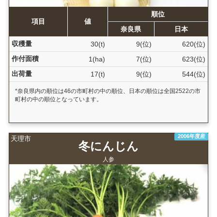
順位
項目
値
奈良県
日本
収穫量
30(t)
9(位)
620(位)
作付面積
1(ha)
7(位)
623(位)
出荷量
17(t)
9(位)
544(位)
*奈良県内の順位は46の市町村の中の順位、日本の順位は全国2522の市
町村の中の順位となっています。
2006年度産
天理市
冬にんじん
人参