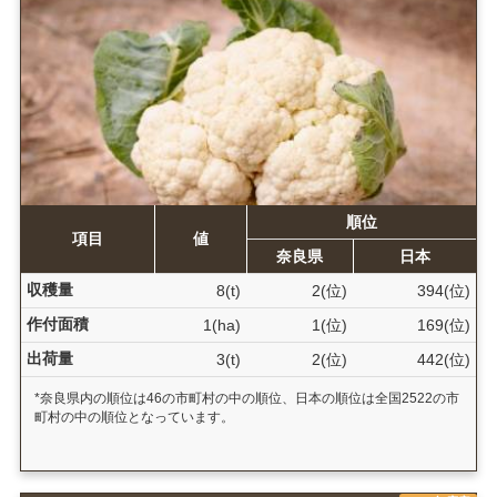
順位
項目
値
奈良県
日本
収穫量
8(t)
2(位)
394(位)
作付面積
1(ha)
1(位)
169(位)
出荷量
3(t)
2(位)
442(位)
*奈良県内の順位は46の市町村の中の順位、日本の順位は全国2522の市
町村の中の順位となっています。