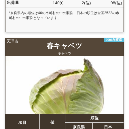
出荷量
140(t)
2(位)
98(位)
*奈良県内の順位は46の市町村の中の順位、日本の順位は全国2522の市
町村の中の順位となっています。
2006年度産
天理市
春キャベツ
キャベツ
順位
項目
値
奈良県
日本