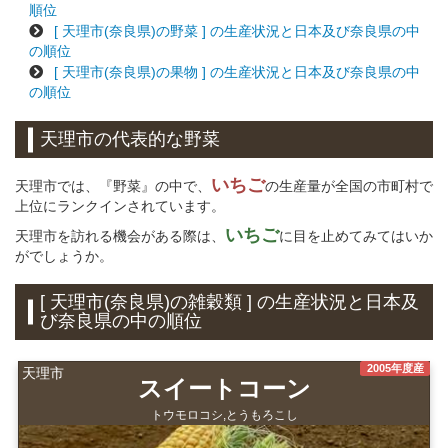
順位
[ 天理市(奈良県)の野菜 ] の生産状況と日本及び奈良県の中
の順位
[ 天理市(奈良県)の果物 ] の生産状況と日本及び奈良県の中
の順位
天理市の代表的な野菜
いちご
天理市では、『野菜』の中で、
の生産量が全国の市町村で
上位にランクインされています。
いちご
天理市を訪れる機会がある際は、
に目を止めてみてはいか
がでしょうか。
[ 天理市(奈良県)の雑穀類 ] の生産状況と日本及
び奈良県の中の順位
2005年度産
天理市
スイートコーン
トウモロコシ,とうもろこし