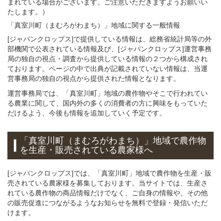
まれている場合がございます。ご注意いただきますようお願いい
たします。）
「真室川町（まむろがわまち）」
地域
に関する
一般
情報
[ジャパンクロップス]で提供している情報は、総務省統計局等の外
部機関で公表されている情報及び、[ジャパンクロップス]運営事務
局の独自の視点・調査から提供している情報の２つから構成され
ております。ページの中で出典が記載されていない情報は、当運
営事務局の独自の視点から提供された情報となります。
運営事務局では、「真室川町」地域の農作物やそこで行われてい
る農業に関して、国内外の多くの消費者の方に興味をもっていた
だけるよう、今後も情報を追加していく予定です。
「真室川町（まむろがわまち）」
地域
で
農作物
を
生産・販売されている
農家様へ
[ジャパンクロップス]では、「真室川町」地域で農作物を生産・販
売されている農家様を募集しております。当サイトでは、生産さ
れている農作物の商品情報だけでなく、ご自身の情報や、その他
の販売促進につながるようなお知らせを無料で登録・発信いただ
けます。