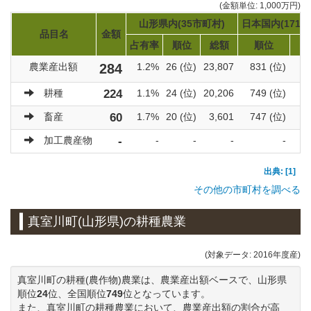
(金額単位: 1,000万円)
山形県内(35市町村)
日本国内(1719
品目名
金額
占有率
順位
総額
順位
農業産出額
284
1.2%
26 (位)
23,807
831 (位)
9
耕種
224
1.1%
24 (位)
20,206
749 (位)
6
畜産
60
1.7%
20 (位)
3,601
747 (位)
3
加工農産物
-
-
-
-
-
出典: [1]
その他の市町村を調べる
真室川町(山形県)の耕種農業
(対象データ: 2016年度産)
真室川町の耕種(農作物)農業は、農業産出額ベースで、山形県
順位
24
位、全国順位
749
位となっています。
また、真室川町の耕種農業において、農業産出額の割合が高