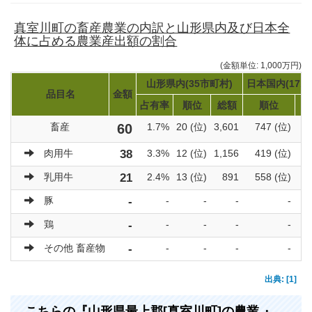
真室川町の畜産農業の内訳と山形県内及び日本全
体に占める農業産出額の割合
(金額単位: 1,000万円)
山形県内(35市町村)
日本国内(171
品目名
金額
占有率
順位
総額
順位
畜産
60
1.7%
20 (位)
3,601
747 (位)
肉用牛
38
3.3%
12 (位)
1,156
419 (位)
乳用牛
21
2.4%
13 (位)
891
558 (位)
豚
-
-
-
-
-
鶏
-
-
-
-
-
その他 畜産物
-
-
-
-
-
出典: [1]
こちらの『山形県最上郡[真室川町]の農業 』