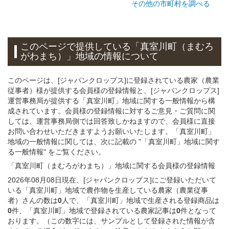
その他の市町村を調べる
このページで提供している
「真室川町（まむろ
がわまち）」
地域
の情報について
このページは、[ジャパンクロップス]に登録されている農家（農業
従事者）様が提供する会員様の登録情報と、[ジャパンクロップス]
運営事務局が提供する「真室川町」地域に関する一般情報から構
成されています。会員様の登録情報に対するご意見・ご質問に関
しては、運営事務局側では回答致しかねますので、会員様に直接
お問い合わせいただきますようお願いいたします。「真室川町」
地域の一般情報に関しては、次に記載の "「真室川町」地域に関す
る一般情報" をご覧ください。
「真室川町（まむろがわまち）」
地域
に関する
会員様
の
登録
情報
2026年08月08日現在、[ジャパンクロップス]にご登録いただいて
いる「真室川町」地域で農作物を生産している農家（農業従事
者）さんの数は
0
人で、「真室川町」地域で生産される登録商品は
0
件、「真室川町」地域で登録されている農家記事は
0
件となって
おります。（この数字には、サンプルとして登録された情報が含