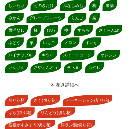
しいたけ
えのきたけ
ぶなしめじ
梅
果物
みかん
グレープフルーツ
りんご
梨
西洋なし
柿
びわ
桃
すもも
さくらんぼ
ぶどう
栗
いちご
メロン
すいか
パイナップル
キウイ
スイートコーン
オレンジ
いんげん
さやえんどう
そら豆
もやし
🌷 花き詳細へ
切り花類
きく(切り花)
カーネーション(切り花)
ばら(切り花)
りんどう(切り花)
宿根かすみそう(切り花)
洋ラン類(切り花)