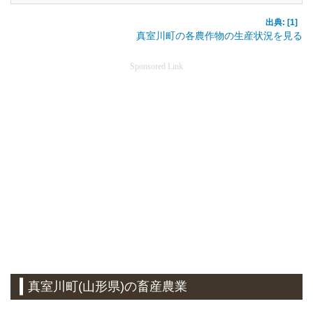
出典: [1]
真室川町の各農作物の生産状況を見る
Sponsored Link
真室川町(山形県)の畜産農業