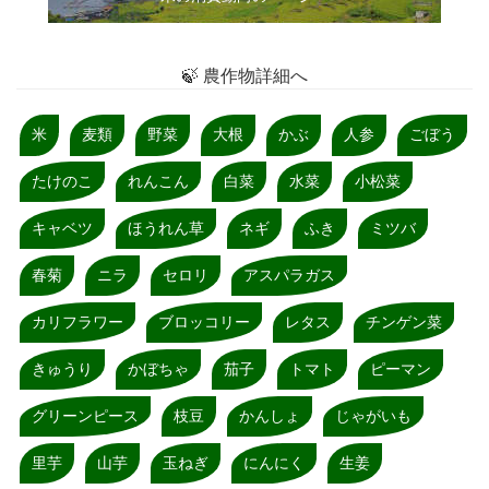
🍃 農作物詳細へ
米
麦類
野菜
大根
かぶ
人参
ごぼう
たけのこ
れんこん
白菜
水菜
小松菜
キャベツ
ほうれん草
ネギ
ふき
ミツバ
春菊
ニラ
セロリ
アスパラガス
カリフラワー
ブロッコリー
レタス
チンゲン菜
きゅうり
かぼちゃ
茄子
トマト
ピーマン
グリーンピース
枝豆
かんしょ
じゃがいも
里芋
山芋
玉ねぎ
にんにく
生姜