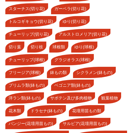
スターチス(切り花)
ガーベラ(切り花)
トルコギキョウ(切り花)
ゆり(切り花)
チューリップ(切り花)
アルストロメリア(切り花)
切り葉
切り枝
球根類
ゆり(球根)
チューリップ(球根)
グラジオラス(球根)
フリージア(球根)
鉢もの類
シクラメン(鉢もの)
プリムラ類(鉢もの)
ベゴニア類(鉢もの)
洋ラン類(鉢もの)
サボテン及び多肉植物
観葉植物
花木類
ドラセナ(鉢もの)
花壇用苗もの類
パンジー(花壇用苗もの)
サルビア(花壇用苗もの)