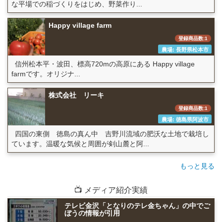
な平場での稲づくりをはじめ、野菜作り...
Happy village farm
登録商品数:1
農場: 長野県松本市
信州松本平・波田、標高720mの高原にある Happy village
farmです。オリジナ...
株式会社 リーキ
登録商品数:1
農場: 徳島県阿波市
四国の東側 徳島の真ん中 吉野川流域の肥沃な土地で栽培し
ています。温暖な気候と周囲が剣山麓と阿...
もっと見る
📺 メディア紹介実績
テレビ金沢「となりのテレ金ちゃん」の中でご
ぼうの情報が引用