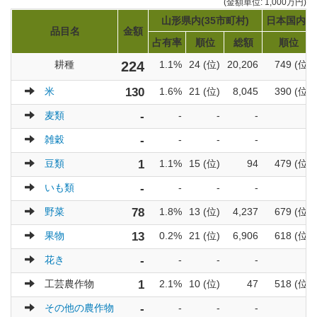
(金額単位: 1,000万円)
山形県内(35市町村)
日本国内(1
品目名
金額
占有率
順位
総額
順位
耕種
224
1.1%
24 (位)
20,206
749 (位)
米
130
1.6%
21 (位)
8,045
390 (位)
麦類
-
-
-
-
-
雑穀
-
-
-
-
-
豆類
1
1.1%
15 (位)
94
479 (位)
いも類
-
-
-
-
-
野菜
78
1.8%
13 (位)
4,237
679 (位)
果物
13
0.2%
21 (位)
6,906
618 (位)
花き
-
-
-
-
-
工芸農作物
1
2.1%
10 (位)
47
518 (位)
その他の農作物
-
-
-
-
-