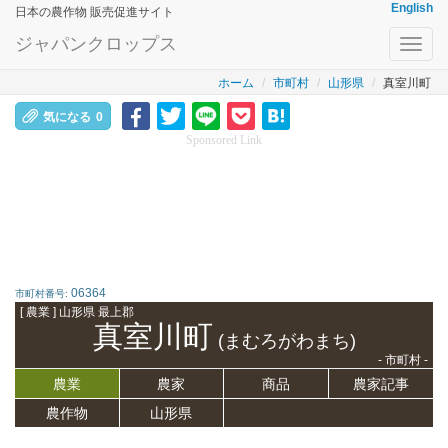
English
日本の農作物 販売促進サイト
ジャパンクロップス
Toggl
navig
ホーム
市町村
山形県
真室川町
気になる
0
Sponsored Link
06364
市町村番号:
[ 農業 ] 山形県 最上郡
真室川町
(まむろがわまち)
- 市町村 -
農業
農家
商品
農家記事
農作物
山形県