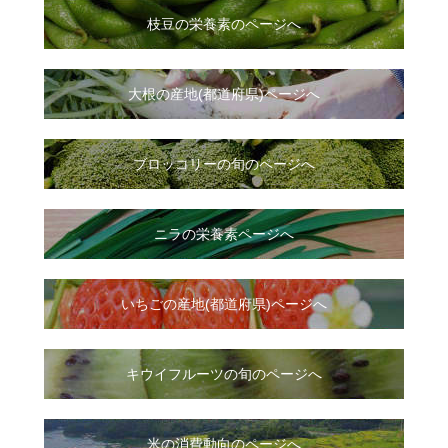
枝豆の栄養素のページへ
大根
の
産地(都道府県)ページへ
ブロッコリーの旬のページへ
ニラ
の
栄養素ページへ
いちご
の
産地(都道府県)ページへ
キウイフルーツの旬のページへ
米の消費動向のページへ