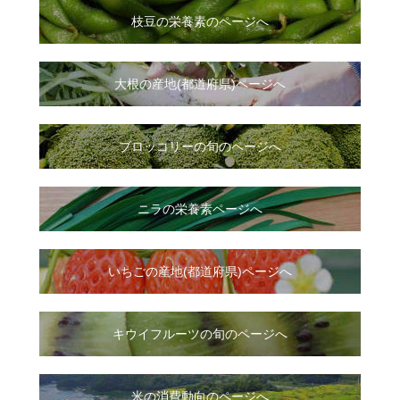
枝豆の栄養素のページへ
大根
の
産地(都道府県)ページへ
ブロッコリーの旬のページへ
ニラ
の
栄養素ページへ
いちご
の
産地(都道府県)ページへ
キウイフルーツの旬のページへ
米の消費動向のページへ