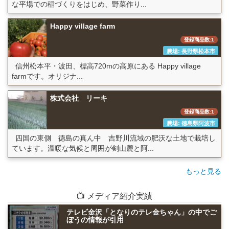
な平場での稲づくりをはじめ、野菜作り...
Happy village farm
登録商品数:1
農場: 長野県松本市
信州松本平・波田、標高720mの高原にある Happy village
farmです。オリジナ...
株式会社 リーキ
登録商品数:1
農場: 徳島県阿波市
四国の東側 徳島の真ん中 吉野川流域の肥沃な土地で栽培し
ています。温暖な気候と周囲が剣山麓と阿...
もっと見る
📺 メディア紹介実績
テレビ金沢「となりのテレ金ちゃん」の中でご
ぼうの情報が引用