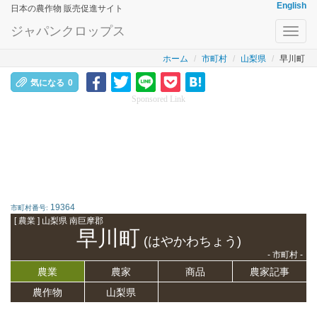
English
日本の農作物 販売促進サイト
ジャパンクロップス
Toggl
navig
ホーム
市町村
山梨県
早川町
気になる
0
Sponsored Link
19364
市町村番号:
[ 農業 ] 山梨県 南巨摩郡
早川町
(はやかわちょう)
- 市町村 -
農業
農家
商品
農家記事
農作物
山梨県