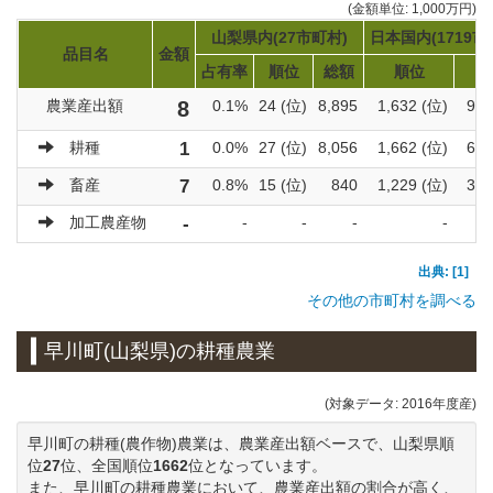
(金額単位: 1,000万円)
山梨県内(27市町村)
日本国内(1719市
品目名
金額
占有率
順位
総額
順位
総
農業産出額
8
0.1%
24 (位)
8,895
1,632 (位)
922
耕種
1
0.0%
27 (位)
8,056
1,662 (位)
600
畜産
7
0.8%
15 (位)
840
1,229 (位)
319
加工農産物
-
-
-
-
-
出典: [1]
その他の市町村を調べる
早川町(山梨県)の耕種農業
(対象データ: 2016年度産)
早川町の耕種(農作物)農業は、農業産出額ベースで、山梨県順
位
27
位、全国順位
1662
位となっています。
また、早川町の耕種農業において、農業産出額の割合が高く、