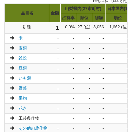
(金額単位: 1,000万円)
山梨県内(27市町村)
日本国内(17
品目名
金額
占有率
順位
総額
順位
耕種
1
0.0%
27 (位)
8,056
1,662 (位)
米
-
-
-
-
-
麦類
-
-
-
-
-
雑穀
-
-
-
-
-
豆類
-
-
-
-
-
いも類
-
-
-
-
-
野菜
-
-
-
-
-
果物
-
-
-
-
-
花き
-
-
-
-
-
工芸農作物
-
-
-
-
-
その他の農作物
-
-
-
-
-