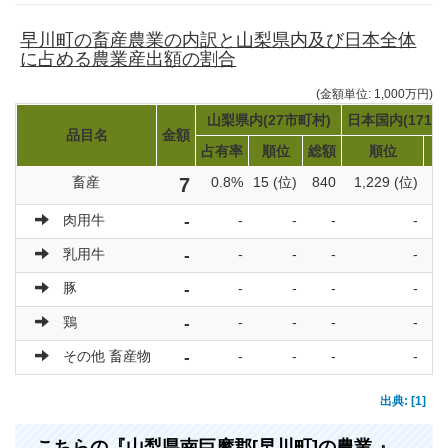
早川町の畜産農業の内訳と山梨県内及び日本全体
に占める農業産出額の割合
(金額単位: 1,000万円)
山梨県内(27市町村)
日本国内(1719
品目名
金額
占有率
順位
総額
順位
畜産
7
0.8%
15 (位)
840
1,229 (位)
3
肉用牛
-
-
-
-
-
乳用牛
-
-
-
-
-
豚
-
-
-
-
-
鶏
-
-
-
-
-
その他 畜産物
-
-
-
-
-
出典: [1]
こちらの『山梨県南巨摩郡[早川町]の農業 』