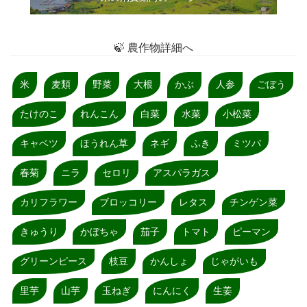
🍃 農作物詳細へ
米
麦類
野菜
大根
かぶ
人参
ごぼう
たけのこ
れんこん
白菜
水菜
小松菜
キャベツ
ほうれん草
ネギ
ふき
ミツバ
春菊
ニラ
セロリ
アスパラガス
カリフラワー
ブロッコリー
レタス
チンゲン菜
きゅうり
かぼちゃ
茄子
トマト
ピーマン
グリーンピース
枝豆
かんしょ
じゃがいも
里芋
山芋
玉ねぎ
にんにく
生姜