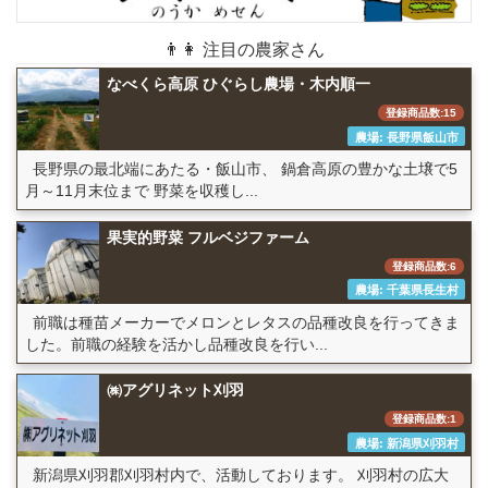
👨👩 注目の農家さん
なべくら高原 ひぐらし農場・木内順一
登録商品数:15
農場: 長野県飯山市
長野県の最北端にあたる・飯山市、 鍋倉高原の豊かな土壌で5
月～11月末位まで 野菜を収穫し...
果実的野菜 フルベジファーム
登録商品数:6
農場: 千葉県長生村
前職は種苗メーカーでメロンとレタスの品種改良を行ってきま
した。前職の経験を活かし品種改良を行い...
㈱アグリネット刈羽
登録商品数:1
農場: 新潟県刈羽村
新潟県刈羽郡刈羽村内で、活動しております。 刈羽村の広大