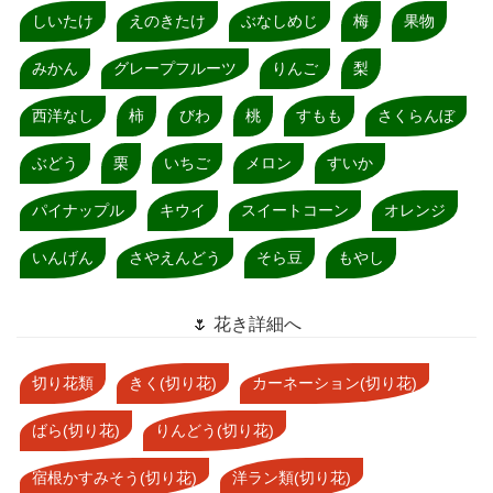
しいたけ
えのきたけ
ぶなしめじ
梅
果物
みかん
グレープフルーツ
りんご
梨
西洋なし
柿
びわ
桃
すもも
さくらんぼ
ぶどう
栗
いちご
メロン
すいか
パイナップル
キウイ
スイートコーン
オレンジ
いんげん
さやえんどう
そら豆
もやし
🌷 花き詳細へ
切り花類
きく(切り花)
カーネーション(切り花)
ばら(切り花)
りんどう(切り花)
宿根かすみそう(切り花)
洋ラン類(切り花)