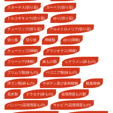
スターチス(切り花)
ガーベラ(切り花)
トルコギキョウ(切り花)
ゆり(切り花)
チューリップ(切り花)
アルストロメリア(切り花)
切り葉
切り枝
球根類
ゆり(球根)
チューリップ(球根)
グラジオラス(球根)
フリージア(球根)
鉢もの類
シクラメン(鉢もの)
プリムラ類(鉢もの)
ベゴニア類(鉢もの)
洋ラン類(鉢もの)
サボテン及び多肉植物
観葉植物
花木類
ドラセナ(鉢もの)
花壇用苗もの類
パンジー(花壇用苗もの)
サルビア(花壇用苗もの)