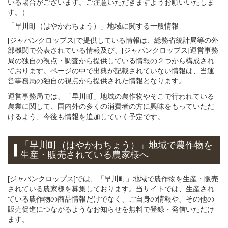
いる場合がございます。ご注意いただきますようお願いいたしま
す。）
「早川町（はやかわちょう）」
地域
に関する
一般
情報
[ジャパンクロップス]で提供している情報は、総務省統計局等の外
部機関で公表されている情報及び、[ジャパンクロップス]運営事務
局の独自の視点・調査から提供している情報の２つから構成され
ております。ページの中で出典が記載されていない情報は、当運
営事務局の独自の視点から提供された情報となります。
運営事務局では、「早川町」地域の農作物やそこで行われている
農業に関して、国内外の多くの消費者の方に興味をもっていただ
けるよう、今後も情報を追加していく予定です。
「早川町（はやかわちょう）」
地域
で
農作物を
生産・販売されている
農家様へ
[ジャパンクロップス]では、「早川町」地域で農作物を生産・販売
されている農家様を募集しております。当サイトでは、生産され
ている農作物の商品情報だけでなく、ご自身の情報や、その他の
販売促進につながるようなお知らせを無料で登録・発信いただけ
ます。