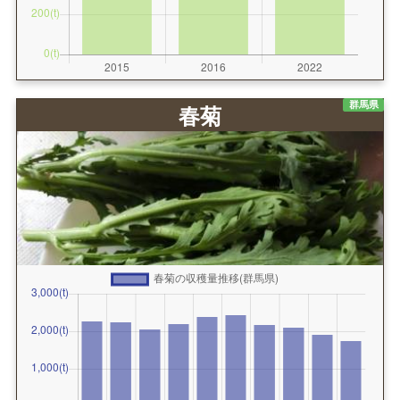
群馬県
春菊