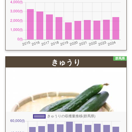
群馬県
きゅうり