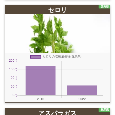
群馬県
セロリ
群馬県
アスパラガス