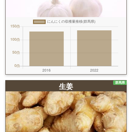
群馬県
生姜