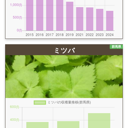
群馬県
ミツバ