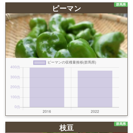
群馬県
ピーマン
群馬県
枝豆