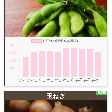
群馬県
玉ねぎ