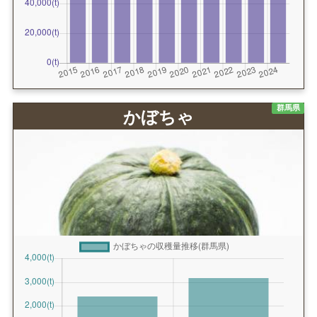
群馬県
かぼちゃ