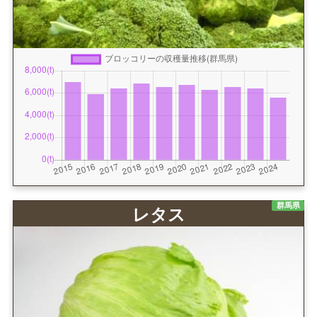
群馬県
レタス