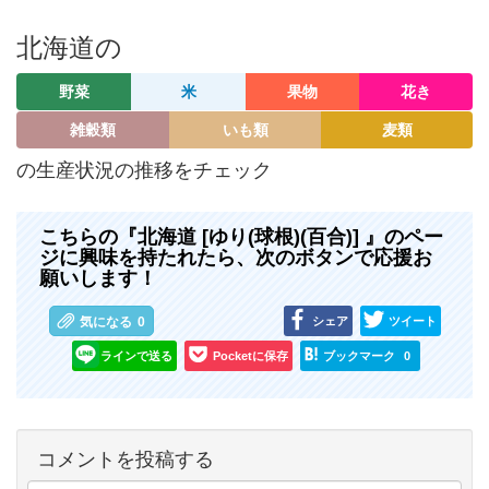
北海道の
野菜
米
果物
花き
雑穀類
いも類
麦類
の生産状況の推移をチェック
こちらの『北海道 [ゆり(球根)(百合)] 』のペー
ジに興味を持たれたら、次のボタンで応援お
願いします！
シェア
ツイート
気になる
0
ラインで送る
Pocketに保存
ブックマーク
0
コメントを投稿する