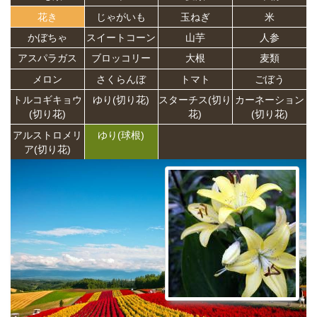
花き
じゃがいも
玉ねぎ
米
かぼちゃ
スイートコーン
山芋
人参
アスパラガス
ブロッコリー
大根
麦類
メロン
さくらんぼ
トマト
ごぼう
トルコギキョウ
ゆり(切り花)
スターチス(切り
カーネーション
(切り花)
花)
(切り花)
アルストロメリ
ゆり(球根)
ア(切り花)