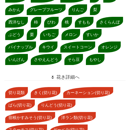
みかん
グレープフルーツ
りんご
梨
西洋なし
柿
びわ
桃
すもも
さくらんぼ
ぶどう
栗
いちご
メロン
すいか
パイナップル
キウイ
スイートコーン
オレンジ
いんげん
さやえんどう
そら豆
もやし
🌷 花き詳細へ
切り花類
きく(切り花)
カーネーション(切り花)
ばら(切り花)
りんどう(切り花)
宿根かすみそう(切り花)
洋ラン類(切り花)
スターチス(切り花)
ガーベラ(切り花)