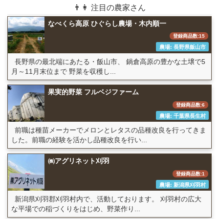
👨👩 注目の農家さん
なべくら高原 ひぐらし農場・木内順一
登録商品数:15
農場: 長野県飯山市
長野県の最北端にあたる・飯山市、 鍋倉高原の豊かな土壌で5
月～11月末位まで 野菜を収穫し...
果実的野菜 フルベジファーム
登録商品数:6
農場: 千葉県長生村
前職は種苗メーカーでメロンとレタスの品種改良を行ってきま
した。前職の経験を活かし品種改良を行い...
㈱アグリネット刈羽
登録商品数:1
農場: 新潟県刈羽村
新潟県刈羽郡刈羽村内で、活動しております。 刈羽村の広大
な平場での稲づくりをはじめ、野菜作り...