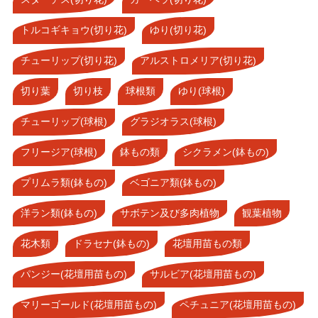
トルコギキョウ(切り花)
ゆり(切り花)
チューリップ(切り花)
アルストロメリア(切り花)
切り葉
切り枝
球根類
ゆり(球根)
チューリップ(球根)
グラジオラス(球根)
フリージア(球根)
鉢もの類
シクラメン(鉢もの)
プリムラ類(鉢もの)
ベゴニア類(鉢もの)
洋ラン類(鉢もの)
サボテン及び多肉植物
観葉植物
花木類
ドラセナ(鉢もの)
花壇用苗もの類
パンジー(花壇用苗もの)
サルビア(花壇用苗もの)
マリーゴールド(花壇用苗もの)
ペチュニア(花壇用苗もの)