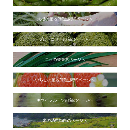
大根
の
産地(都道府県)ページへ
ブロッコリーの旬のページへ
ニラ
の
栄養素ページへ
いちご
の
産地(都道府県)ページへ
キウイフルーツの旬のページへ
米の消費動向のページへ