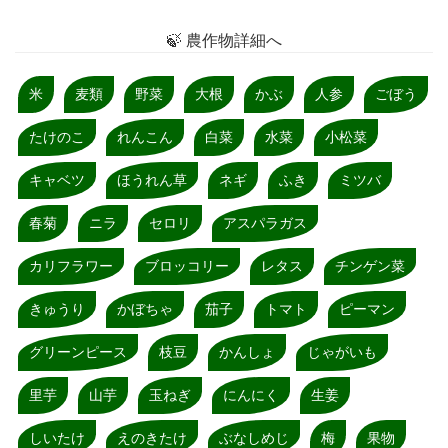
🍃 農作物詳細へ
米
麦類
野菜
大根
かぶ
人参
ごぼう
たけのこ
れんこん
白菜
水菜
小松菜
キャベツ
ほうれん草
ネギ
ふき
ミツバ
春菊
ニラ
セロリ
アスパラガス
カリフラワー
ブロッコリー
レタス
チンゲン菜
きゅうり
かぼちゃ
茄子
トマト
ピーマン
グリーンピース
枝豆
かんしょ
じゃがいも
里芋
山芋
玉ねぎ
にんにく
生姜
しいたけ
えのきたけ
ぶなしめじ
梅
果物