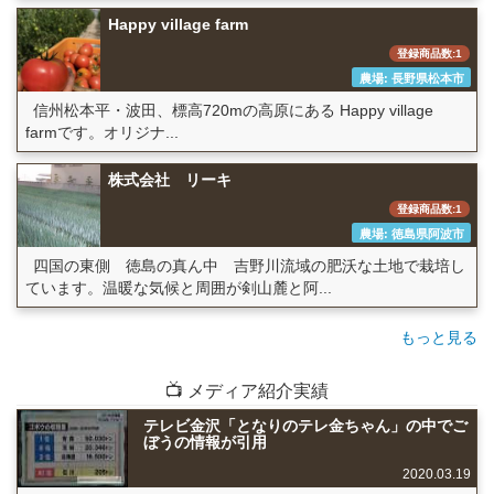
Happy village farm
登録商品数:1
農場: 長野県松本市
信州松本平・波田、標高720mの高原にある Happy village
farmです。オリジナ...
株式会社 リーキ
登録商品数:1
農場: 徳島県阿波市
四国の東側 徳島の真ん中 吉野川流域の肥沃な土地で栽培し
ています。温暖な気候と周囲が剣山麓と阿...
もっと見る
📺 メディア紹介実績
テレビ金沢「となりのテレ金ちゃん」の中でご
ぼうの情報が引用
2020.03.19