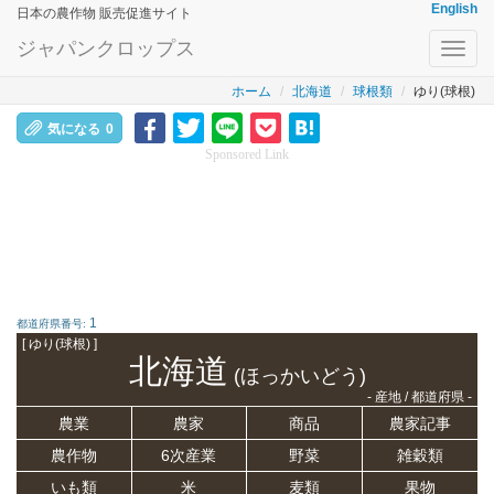
English
日本の農作物 販売促進サイト
ジャパンクロップス
Toggl
navig
ホーム
北海道
球根類
ゆり(球根)
気になる
0
Sponsored Link
1
都道府県番号:
[ ゆり(球根) ]
北海道
(ほっかいどう)
- 産地 / 都道府県 -
農業
農家
商品
農家記事
農作物
6次産業
野菜
雑穀類
いも類
米
麦類
果物