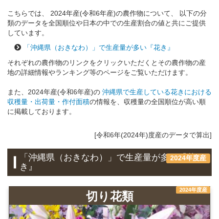
こちらでは、 2024年産(令和6年産)の農作物について、 以下の分
類のデータを全国順位や日本の中での生産割合の値と共にご提供
しています。
「沖縄県（おきなわ）」で生産量が多い『花き』
それぞれの農作物のリンクをクリックいただくとその農作物の産
地の詳細情報やランキング等のページをご覧いただけます。
また、2024年産(令和6年産)の
沖縄県で生産している花きにおける
収穫量・出荷量・作付面積
の情報を、収穫量の全国順位が高い順
に掲載しております。
[令和6年(2024年)度産のデータで算出]
「沖縄県（おきなわ）」で生産量が多い『花
2024年度産
き』
2024年度産
切り花類