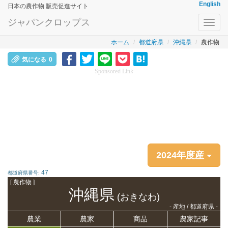
English
日本の農作物 販売促進サイト
ジャパンクロップス
Toggl
navig
ホーム
都道府県
沖縄県
農作物
気になる
0
Sponsored Link
2024年度産
47
都道府県番号:
[ 農作物 ]
沖縄県
(おきなわ)
- 産地 / 都道府県 -
農業
農家
商品
農家記事