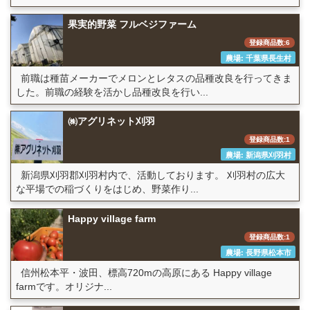
果実的野菜 フルベジファーム
登録商品数:6
農場: 千葉県長生村
前職は種苗メーカーでメロンとレタスの品種改良を行ってきま
した。前職の経験を活かし品種改良を行い...
㈱アグリネット刈羽
登録商品数:1
農場: 新潟県刈羽村
新潟県刈羽郡刈羽村内で、活動しております。 刈羽村の広大
な平場での稲づくりをはじめ、野菜作り...
Happy village farm
登録商品数:1
農場: 長野県松本市
信州松本平・波田、標高720mの高原にある Happy village
farmです。オリジナ...