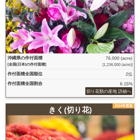
沖縄県の作付面積
76,000 (acre)
[全国(日本)の作付面積]
[1,236,000 (acre)]
作付面積全国順位
2位
作付面積全国割合
6.15%
切り花類の産地 詳細へ
2024年度産
きく(切り花)