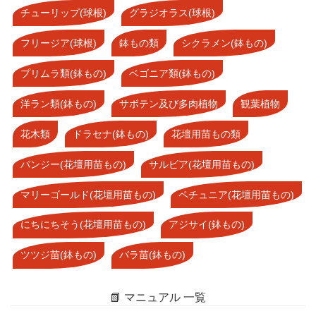
チューリップ(球根)
グラジオラス(球根)
フリージア(球根)
鉢もの類
シクラメン(鉢もの)
プリムラ類(鉢もの)
ベゴニア類(鉢もの)
洋ラン類(鉢もの)
サボテン及び多肉植物
観葉植物
花木類
ドラセナ(鉢もの)
花壇用苗もの類
パンジー(花壇用苗もの)
サルビア(花壇用苗もの)
マリーゴールド(花壇用苗もの)
ペチュニア(花壇用苗もの)
にちにちそう(花壇用苗もの)
アジサイ(鉢もの)
ツツジ苗(鉢もの)
バラ苗(鉢もの)
📗 マニュアル 一覧