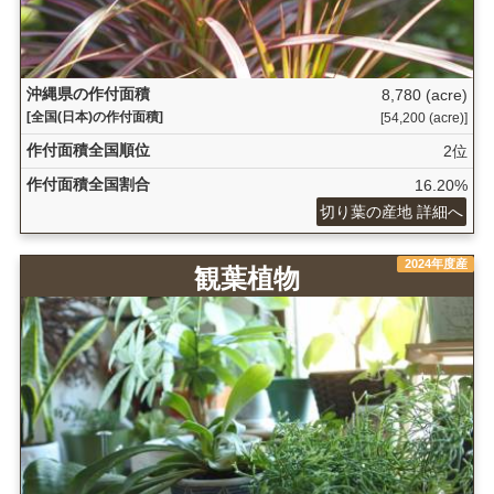
沖縄県の作付面積
8,780 (acre)
[全国(日本)の作付面積]
[54,200 (acre)]
作付面積全国順位
2位
作付面積全国割合
16.20%
切り葉の産地 詳細へ
2024年度産
観葉植物