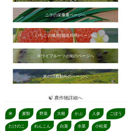
ニラ
の
栄養素ページへ
いちご
の
産地(都道府県)ページへ
キウイフルーツの旬のページへ
米の消費動向のページへ
🍃 農作物詳細へ
米
麦類
野菜
大根
かぶ
人参
ごぼう
たけのこ
れんこん
白菜
水菜
小松菜