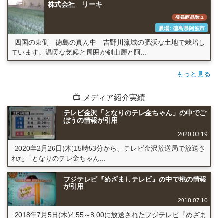
株式会社 リーキ
登録商品数:1
農場: 徳島県阿波市
四国の東側 徳島の真ん中 吉野川流域の肥沃な土地で栽培し
ています。温暖な気候と周囲が剣山麓と阿...
もっと見る
📺 メディア紹介実績
テレビ金沢「となりのテレ金ちゃん」の中でご
ぼうの情報が引用
2020.03.19
2020年2月26日(木)15時53分から、テレビ金沢放送局で放送さ
れた「となりのテレ金ちゃん...
フジテレビ『めざましテレビ』の中で桃の情報
が引用
2018.07.10
2018年7月5日(木)4:55～8:00に放送されたフジテレビ『めざま