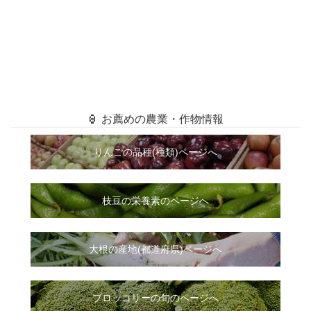
🏮 お薦めの農業・作物情報
りんごの品種(種類)ページへ
枝豆の栄養素のページへ
大根
の
産地(都道府県)ページへ
ブロッコリーの旬のページへ