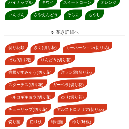
パイナップル
キウイ
スイートコーン
オレンジ
いんげん
さやえんどう
そら豆
もやし
🌷 花き詳細へ
切り花類
きく(切り花)
カーネーション(切り花)
ばら(切り花)
りんどう(切り花)
宿根かすみそう(切り花)
洋ラン類(切り花)
スターチス(切り花)
ガーベラ(切り花)
トルコギキョウ(切り花)
ゆり(切り花)
チューリップ(切り花)
アルストロメリア(切り花)
切り葉
切り枝
球根類
ゆり(球根)