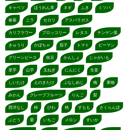
キャベツ
ほうれん草
ネギ
ふき
ミツバ
春菊
ニラ
セロリ
アスパラガス
カリフラワー
ブロッコリー
レタス
チンゲン菜
きゅうり
かぼちゃ
茄子
トマト
ピーマン
グリーンピース
枝豆
かんしょ
じゃがいも
里芋
山芋
玉ねぎ
にんにく
生姜
しいたけ
えのきたけ
ぶなしめじ
梅
果物
みかん
グレープフルーツ
りんご
梨
西洋なし
柿
びわ
桃
すもも
さくらんぼ
ぶどう
栗
いちご
メロン
すいか