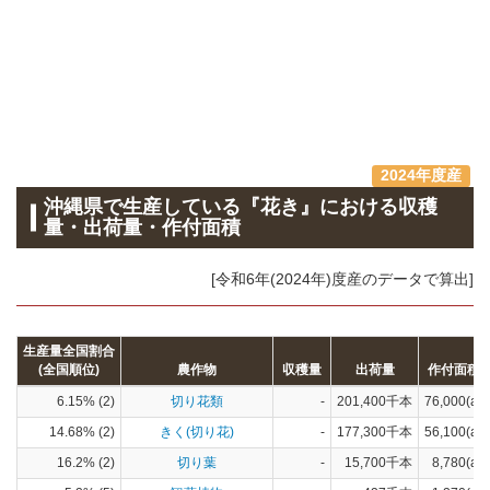
2024年度産
沖縄県で生産している『花き』における収穫
量・出荷量・作付面積
[令和6年(2024年)度産のデータで算出]
生産量全国割合
(全国順位)
農作物
収穫量
出荷量
作付面積
6.15% (2)
切り花類
-
201,400千本
76,000(a)
14.68% (2)
きく(切り花)
-
177,300千本
56,100(a)
16.2% (2)
切り葉
-
15,700千本
8,780(a)