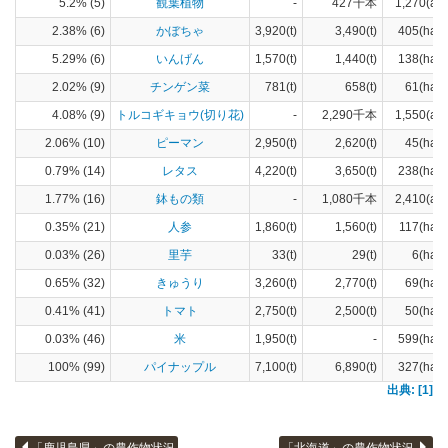
5.2% (5)
観葉植物
-
427千本
1,270(a)
2.38% (6)
かぼちゃ
3,920(t)
3,490(t)
405(ha)
5.29% (6)
いんげん
1,570(t)
1,440(t)
138(ha)
2.02% (9)
チンゲン菜
781(t)
658(t)
61(ha)
4.08% (9)
トルコギキョウ(切り花)
-
2,290千本
1,550(a)
2.06% (10)
ピーマン
2,950(t)
2,620(t)
45(ha)
0.79% (14)
レタス
4,220(t)
3,650(t)
238(ha)
1.77% (16)
鉢もの類
-
1,080千本
2,410(a)
0.35% (21)
人参
1,860(t)
1,560(t)
117(ha)
0.03% (26)
里芋
33(t)
29(t)
6(ha)
0.65% (32)
きゅうり
3,260(t)
2,770(t)
69(ha)
0.41% (41)
トマト
2,750(t)
2,500(t)
50(ha)
0.03% (46)
米
1,950(t)
-
599(ha)
100% (99)
パイナップル
7,100(t)
6,890(t)
327(ha)
出典: [1]