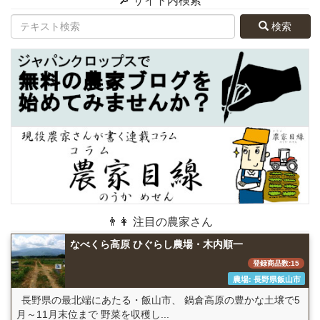
🔎 サイト内検索
検索
👨👩 注目の農家さん
なべくら高原 ひぐらし農場・木内順一
登録商品数:15
農場: 長野県飯山市
長野県の最北端にあたる・飯山市、 鍋倉高原の豊かな土壌で5
月～11月末位まで 野菜を収穫し...