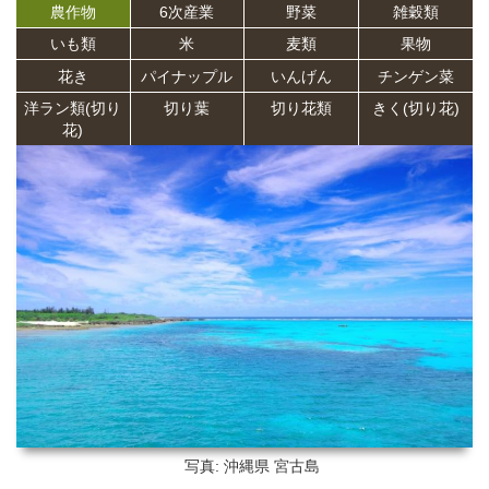
農作物
6次産業
野菜
雑穀類
いも類
米
麦類
果物
花き
パイナップル
いんげん
チンゲン菜
洋ラン類(切り
切り葉
切り花類
きく(切り花)
花)
写真: 沖縄県
宮古島