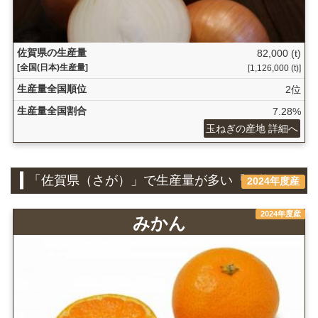
佐賀県の生産量
82,000 (t)
[全国(日本)生産量]
[1,126,000 (t)]
生産量全国順位
2位
生産量全国割合
7.28%
玉ねぎの産地 詳細へ
「佐賀県（さが）」で生産量が多い『果物』
2024年度産
2024年度産
みかん