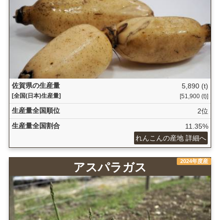
佐賀県の生産量
5,890 (t)
[全国(日本)生産量]
[51,900 (t)]
生産量全国順位
2位
生産量全国割合
11.35%
れんこんの産地 詳細へ
2024年度産
アスパラガス