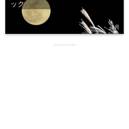
ック
9月
Sponsored Link