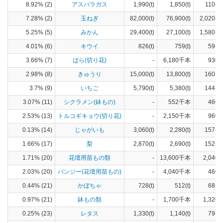
8.92% (2)
アスパラガス
1,990(t)
1,850(t)
110(ha
7.28% (2)
玉ねぎ
82,000(t)
76,900(t)
2,020(h
5.25% (5)
みかん
29,400(t)
27,100(t)
1,580(h
4.01% (6)
キウイ
826(t)
759(t)
59(ha
3.66% (7)
ばら(切り花)
-
6,180千本
930(a
2.98% (8)
きゅうり
15,000(t)
13,800(t)
160(ha
3.7% (9)
いちご
5,790(t)
5,380(t)
144(ha
3.07% (11)
シクラメン(鉢もの)
-
552千本
460(a
2.53% (13)
トルコギキョウ(切り花)
-
2,150千本
960(a
0.13% (14)
じゃがいも
3,060(t)
2,280(t)
157(ha
1.66% (17)
梨
2,870(t)
2,690(t)
152(ha
1.71% (20)
花壇用苗もの類
-
13,600千本
2,040(
2.03% (20)
パンジー(花壇用苗もの)
-
4,040千本
460(a
0.44% (21)
かぼちゃ
728(t)
512(t)
68(ha
0.97% (21)
鉢もの類
-
1,700千本
1,320(
0.25% (23)
レタス
1,330(t)
1,140(t)
79(ha