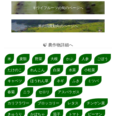
キウイフルーツの旬のページへ
米の消費動向のページへ
🍃 農作物詳細へ
米
麦類
野菜
大根
かぶ
人参
ごぼう
たけのこ
れんこん
白菜
水菜
小松菜
キャベツ
ほうれん草
ネギ
ふき
ミツバ
春菊
ニラ
セロリ
アスパラガス
カリフラワー
ブロッコリー
レタス
チンゲン菜
きゅうり
かぼちゃ
茄子
トマト
ピーマン