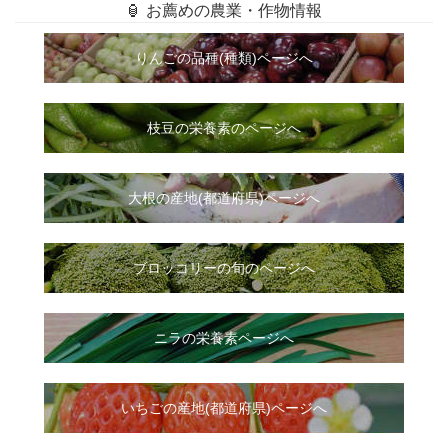
🏮 お薦めの農業・作物情報
りんごの品種(種類)ページへ
枝豆の栄養素のページへ
大根
の
産地(都道府県)ページへ
ブロッコリーの旬のページへ
ニラ
の
栄養素ページへ
いちご
の
産地(都道府県)ページへ