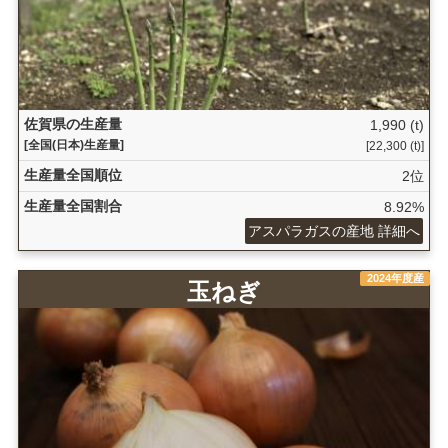
佐賀県の生産量
1,990 (t)
[全国(日本)生産量]
[22,300 (t)]
生産量全国順位
2位
生産量全国割合
8.92%
アスパラガスの産地 詳細へ
2024年度産
玉ねぎ