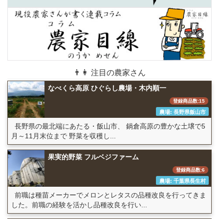
👨👩 注目の農家さん
なべくら高原 ひぐらし農場・木内順一
登録商品数:15
農場: 長野県飯山市
長野県の最北端にあたる・飯山市、 鍋倉高原の豊かな土壌で5
月～11月末位まで 野菜を収穫し...
果実的野菜 フルベジファーム
登録商品数:6
農場: 千葉県長生村
前職は種苗メーカーでメロンとレタスの品種改良を行ってきま
した。前職の経験を活かし品種改良を行い...