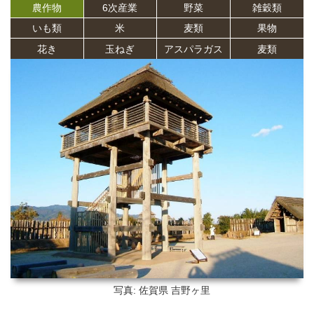
農作物
6次産業
野菜
雑穀類
いも類
米
麦類
果物
花き
玉ねぎ
アスパラガス
麦類
写真: 佐賀県
吉野ヶ里