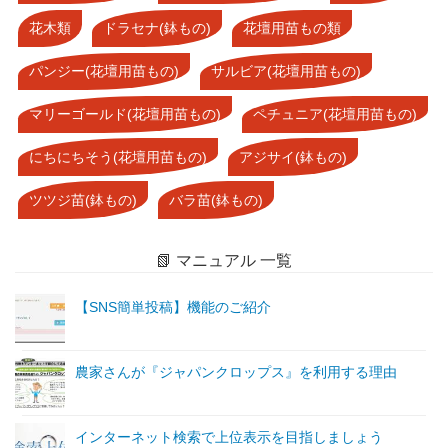
花木類
ドラセナ(鉢もの)
花壇用苗もの類
パンジー(花壇用苗もの)
サルビア(花壇用苗もの)
マリーゴールド(花壇用苗もの)
ペチュニア(花壇用苗もの)
にちにちそう(花壇用苗もの)
アジサイ(鉢もの)
ツツジ苗(鉢もの)
バラ苗(鉢もの)
📗 マニュアル 一覧
【SNS簡単投稿】機能のご紹介
農家さんが『ジャパンクロップス』を利用する理由
インターネット検索で上位表示を目指しましょう