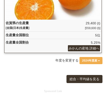
佐賀県の生産量
29,400 (t)
[全国(日本)生産量]
[559,600 (t)]
生産量全国順位
5位
生産量全国割合
5.25%
みかんの産地 詳細へ
年度を変更する
2024年度産
総合・平均値を見る
Sponsored Link