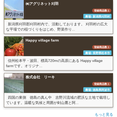
㈱アグリネット刈羽
登録商品数:1
農場: 新潟県刈羽村
新潟県刈羽郡刈羽村内で、活動しております。 刈羽村の広大
な平場での稲づくりをはじめ、野菜作り...
Happy village farm
登録商品数:1
農場: 長野県松本市
信州松本平・波田、標高720mの高原にある Happy village
farmです。オリジナ...
株式会社 リーキ
登録商品数:1
農場: 徳島県阿波市
四国の東側 徳島の真ん中 吉野川流域の肥沃な土地で栽培し
ています。温暖な気候と周囲が剣山麓と阿...
もっと見る