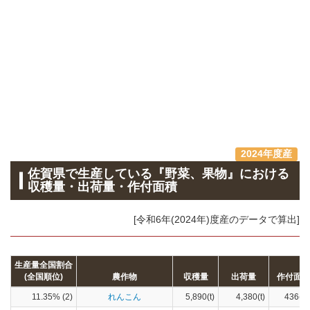
2024年度産
佐賀県で生産している『野菜、果物』における
収穫量・出荷量・作付面積
[令和6年(2024年)度産のデータで算出]
生産量全国割合
(全国順位)
農作物
収穫量
出荷量
作付面積
11.35% (2)
れんこん
5,890(t)
4,380(t)
436(ha