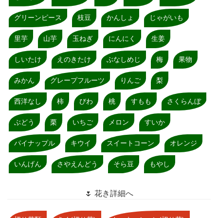
グリーンピース
枝豆
かんしょ
じゃがいも
里芋
山芋
玉ねぎ
にんにく
生姜
しいたけ
えのきたけ
ぶなしめじ
梅
果物
みかん
グレープフルーツ
りんご
梨
西洋なし
柿
びわ
桃
すもも
さくらんぼ
ぶどう
栗
いちご
メロン
すいか
パイナップル
キウイ
スイートコーン
オレンジ
いんげん
さやえんどう
そら豆
もやし
🌷 花き詳細へ