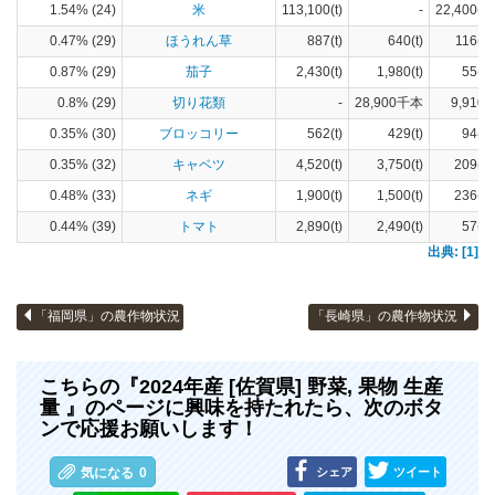
1.54% (24)
米
113,100(t)
-
22,400(ha
0.47% (29)
ほうれん草
887(t)
640(t)
116(ha
0.87% (29)
茄子
2,430(t)
1,980(t)
55(ha
0.8% (29)
切り花類
-
28,900千本
9,910(
0.35% (30)
ブロッコリー
562(t)
429(t)
94(ha
0.35% (32)
キャベツ
4,520(t)
3,750(t)
209(ha
0.48% (33)
ネギ
1,900(t)
1,500(t)
236(ha
0.44% (39)
トマト
2,890(t)
2,490(t)
57(ha
出典: [1]
「福岡県」の農作物状況
「長崎県」の農作物状況
こちらの『2024年産 [佐賀県] 野菜, 果物 生産
量 』のページに興味を持たれたら、次のボタ
ンで応援お願いします！
シェア
ツイート
気になる
0