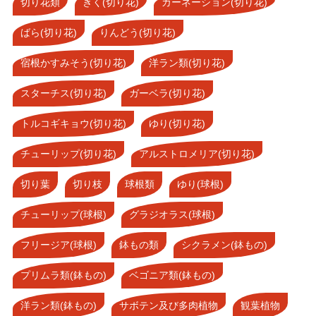
切り花類
きく(切り花)
カーネーション(切り花)
ばら(切り花)
りんどう(切り花)
宿根かすみそう(切り花)
洋ラン類(切り花)
スターチス(切り花)
ガーベラ(切り花)
トルコギキョウ(切り花)
ゆり(切り花)
チューリップ(切り花)
アルストロメリア(切り花)
切り葉
切り枝
球根類
ゆり(球根)
チューリップ(球根)
グラジオラス(球根)
フリージア(球根)
鉢もの類
シクラメン(鉢もの)
プリムラ類(鉢もの)
ベゴニア類(鉢もの)
洋ラン類(鉢もの)
サボテン及び多肉植物
観葉植物