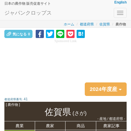
English
日本の農作物 販売促進サイト
ジャパンクロップス
Toggl
navig
ホーム
都道府県
佐賀県
農作物
気になる
0
Sponsored Link
2024年度産
41
都道府県番号:
[ 農作物 ]
佐賀県
(さが)
- 産地 / 都道府県 -
農業
農家
商品
農家記事