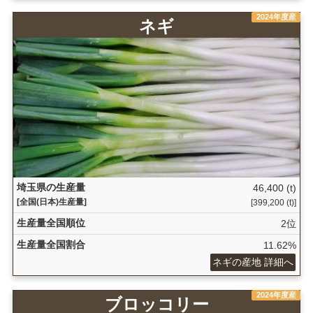
2024年度産
ネギ
埼玉県の生産量
46,400 (t)
[全国(日本)生産量]
[399,200 (t)]
生産量全国順位
2位
生産量全国割合
11.62%
ネギの産地 詳細へ
2024年度産
ブロッコリー