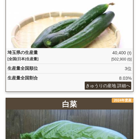
埼玉県の生産量
40,400 (t)
[全国(日本)生産量]
[502,900 (t)]
生産量全国順位
3位
生産量全国割合
8.03%
きゅうりの産地 詳細へ
2024年度産
白菜