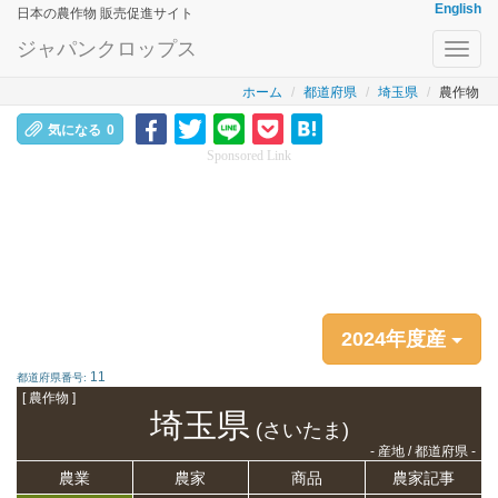
English
日本の農作物 販売促進サイト
ジャパンクロップス
Toggl
navig
ホーム
都道府県
埼玉県
農作物
気になる
0
Sponsored Link
2024年度産
11
都道府県番号:
[ 農作物 ]
埼玉県
(さいたま)
- 産地 / 都道府県 -
農業
農家
商品
農家記事