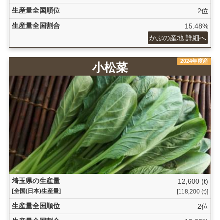
生産量全国順位
2位
生産量全国割合
15.48%
かぶの産地 詳細へ
2024年度産
小松菜
埼玉県の生産量
12,600 (t)
[全国(日本)生産量]
[118,200 (t)]
生産量全国順位
2位