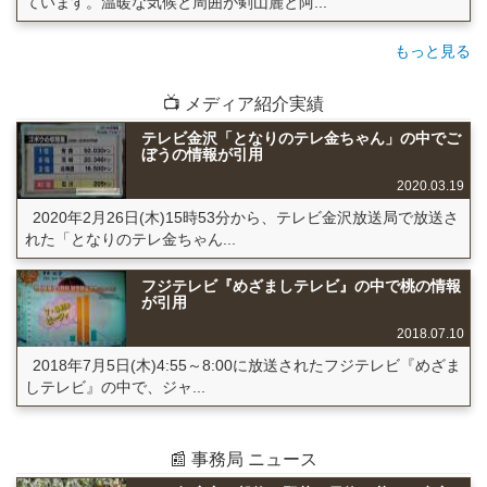
ています。温暖な気候と周囲が剣山麓と阿...
もっと見る
📺 メディア紹介実績
テレビ金沢「となりのテレ金ちゃん」の中でご
ぼうの情報が引用
2020.03.19
2020年2月26日(木)15時53分から、テレビ金沢放送局で放送さ
れた「となりのテレ金ちゃん...
フジテレビ『めざましテレビ』の中で桃の情報
が引用
2018.07.10
2018年7月5日(木)4:55～8:00に放送されたフジテレビ『めざま
しテレビ』の中で、ジャ...
📰 事務局 ニュース