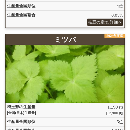
生産量全国順位
4位
生産量全国割合
8.83%
枝豆の産地 詳細へ
2024年度産
ミツバ
埼玉県の生産量
1,190 (t)
[全国(日本)生産量]
[12,900 (t)]
生産量全国順位
5位