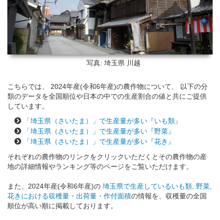
写真: 埼玉県
川越
こちらでは、 2024年産(令和6年産)の農作物について、 以下の分
類のデータを全国順位や日本の中での生産割合の値と共にご提供
しています。
「埼玉県（さいたま）」で生産量が多い『いも類』
「埼玉県（さいたま）」で生産量が多い『野菜』
「埼玉県（さいたま）」で生産量が多い『花き』
それぞれの農作物のリンクをクリックいただくとその農作物の産
地の詳細情報やランキング等のページをご覧いただけます。
また、2024年産(令和6年産)の
埼玉県で生産しているいも類, 野菜,
花きにおける収穫量・出荷量・作付面積
の情報を、収穫量の全国
順位が高い順に掲載しております。