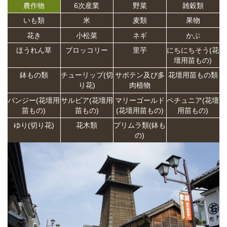
農作物
6次産業
野菜
雑穀類
いも類
米
麦類
果物
花き
小松菜
ネギ
かぶ
ほうれん草
ブロッコリー
里芋
にちにちそう(花
壇用苗もの)
鉢もの類
チューリップ(切
サボテン及び多
花壇用苗もの類
り花)
肉植物
パンジー(花壇用
サルビア(花壇用
マリーゴールド
ペチュニア(花壇
苗もの)
苗もの)
(花壇用苗もの)
用苗もの)
ゆり(切り花)
花木類
プリムラ類(鉢も
の)