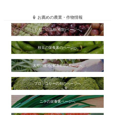
🏮 お薦めの農業・作物情報
りんごの品種(種類)ページへ
枝豆の栄養素のページへ
大根
の
産地(都道府県)ページへ
ブロッコリーの旬のページへ
ニラ
の
栄養素ページへ