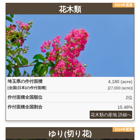
2024年度産
花木類
埼玉県の作付面積
4,180 (acre)
[全国(日本)の作付面積]
[27,000 (acre)]
作付面積全国順位
2位
作付面積全国割合
15.48%
花木類の産地 詳細へ
2024年度産
ゆり(切り花)