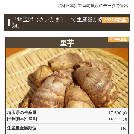
[令和6年(2024年)度産のデータで算出]
「埼玉県（さいたま）」で生産量が多い『いも
2024年度産
類』
2024年度産
里芋
埼玉県の生産量
17,600 (t)
[全国(日本)生産量]
[118,900 (t)]
生産量全国順位
1位