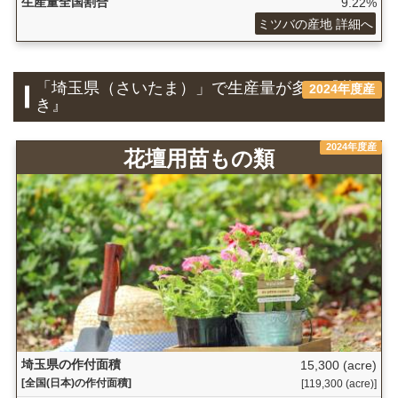
生産量全国割合
9.22%
ミツバの産地 詳細へ
「埼玉県（さいたま）」で生産量が多い『花
2024年度産
き』
2024年度産
花壇用苗もの類
埼玉県の作付面積
15,300 (acre)
[全国(日本)の作付面積]
[119,300 (acre)]