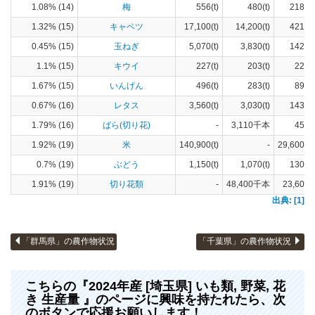
1.08% (14)
梅
556(t)
480(t)
218(h
1.32% (15)
キャベツ
17,100(t)
14,200(t)
421(h
0.45% (15)
玉ねぎ
5,070(t)
3,830(t)
142(h
1.1% (15)
キウイ
227(t)
203(t)
22(h
1.67% (15)
いんげん
496(t)
283(t)
89(h
0.67% (16)
レタス
3,560(t)
3,030(t)
143(h
1.79% (16)
ばら(切り花)
-
3,110千本
454(
1.92% (19)
米
140,900(t)
-
29,600(h
0.7% (19)
ぶどう
1,150(t)
1,070(t)
130(h
1.91% (19)
切り花類
-
48,400千本
23,600(
出典: [1]
「群馬県」の農作物状況
「千葉県」の農作物状況
こちらの『2024年産 [埼玉県] いも類, 野菜, 花
き 生産量 』のページに興味を持たれたら、次
のボタンで応援お願いします！