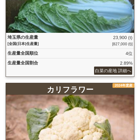
埼玉県の生産量
23,900 (t)
[全国(日本)生産量]
[827,000 (t)]
生産量全国順位
4位
生産量全国割合
2.89%
白菜の産地 詳細へ
2024年度産
カリフラワー