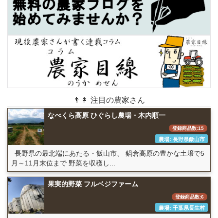
👨👩 注目の農家さん
なべくら高原 ひぐらし農場・木内順一
登録商品数:15
農場: 長野県飯山市
長野県の最北端にあたる・飯山市、 鍋倉高原の豊かな土壌で5
月～11月末位まで 野菜を収穫し...
果実的野菜 フルベジファーム
登録商品数:6
農場: 千葉県長生村