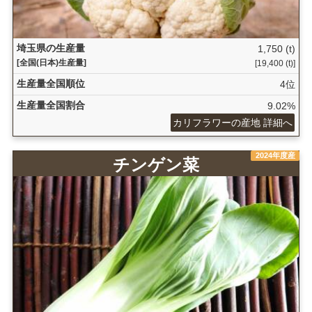
埼玉県の生産量
1,750 (t)
[全国(日本)生産量]
[19,400 (t)]
生産量全国順位
4位
生産量全国割合
9.02%
カリフラワーの産地 詳細へ
2024年度産
チンゲン菜