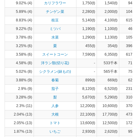
9.02% (4)
カリフラワー
1,750(t)
1,540(t)
94(h
5.89% (4)
チンゲン菜
2,280(t)
2,000(t)
104(h
8.83% (4)
枝豆
5,140(t)
4,100(t)
615(h
9.22% (5)
ミツバ
1,190(t)
1,100(t)
46(h
3.78% (6)
水菜
1,290(t)
1,130(t)
105(h
3.25% (6)
栗
455(t)
354(t)
396(h
3.58% (6)
スイートコーン
7,590(t)
6,350(t)
617(h
4.58% (8)
洋ラン類(切り花)
-
533千本
714(
5.02% (8)
シクラメン(鉢もの)
-
565千本
753(
3.88% (9)
春菊
899(t)
669(t)
62(h
2.9% (9)
茄子
8,120(t)
6,520(t)
231(h
3.28% (9)
梨
5,670(t)
5,290(t)
310(h
2.3% (11)
人参
12,200(t)
10,600(t)
370(h
2.04% (13)
大根
22,100(t)
17,700(t)
473(h
2.05% (13)
トマト
13,600(t)
12,500(t)
172(h
1.87% (13)
いちご
2,930(t)
2,620(t)
95(h