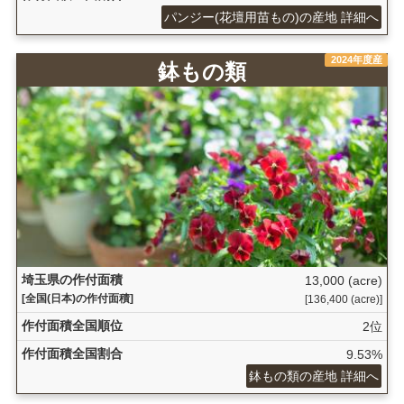
パンジー(花壇用苗もの)の産地 詳細へ
2024年度産
鉢もの類
埼玉県の作付面積
13,000 (acre)
[全国(日本)の作付面積]
[136,400 (acre)]
作付面積全国順位
2位
作付面積全国割合
9.53%
鉢もの類の産地 詳細へ