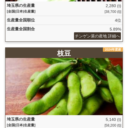
埼玉県の生産量
2,280 (t)
[全国(日本)生産量]
[38,700 (t)]
生産量全国順位
4位
生産量全国割合
5.89%
チンゲン菜の産地 詳細へ
2024年度産
枝豆
埼玉県の生産量
5,140 (t)
[全国(日本)生産量]
[58,200 (t)]