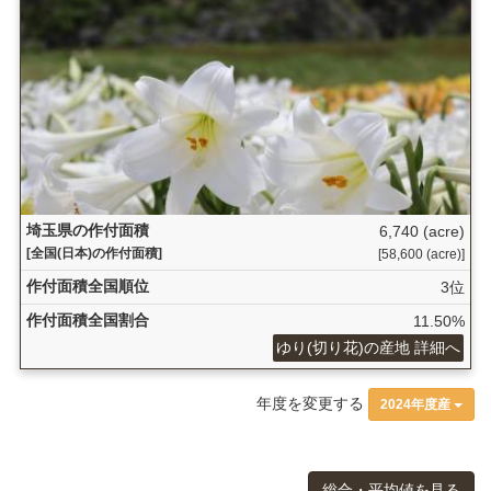
埼玉県の作付面積
6,740 (acre)
[全国(日本)の作付面積]
[58,600 (acre)]
作付面積全国順位
3位
作付面積全国割合
11.50%
ゆり(切り花)の産地 詳細へ
年度を変更する
2024年度産
総合・平均値を見る