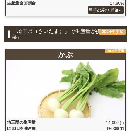
生産量全国割合
14.80%
里芋の産地 詳細へ
「埼玉県（さいたま）」で生産量が多い『野
2024年度産
菜』
2024年度産
かぶ
埼玉県の生産量
14,600 (t)
[全国(日本)生産量]
[94,300 (t)]