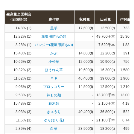
生産量全国割合
(全国順位)
農作物
収穫量
出荷量
作付面
14.8% (1)
里芋
17,600(t)
13,500(t)
733(h
12.82% (1)
花壇用苗もの類
-
49,700千本
15,300(
8.28% (1)
パンジー(花壇用苗もの)
-
7,520千本
1,880(
15.48% (2)
かぶ
14,600(t)
12,200(t)
391(h
10.66% (2)
小松菜
12,600(t)
10,900(t)
756(h
10.32% (2)
ほうれん草
19,600(t)
16,300(t)
1,580(h
11.62% (2)
ネギ
46,400(t)
39,000(t)
1,960(h
9.03% (2)
ブロッコリー
14,500(t)
12,500(t)
1,210(h
9.53% (2)
鉢もの類
-
13,700千本
13,000(
15.48% (2)
花木類
-
2,150千本
4,180(
8.03% (3)
きゅうり
40,400(t)
36,800(t)
522(h
11.5% (3)
ゆり(切り花)
-
21,100千本
6,740(
2.89% (4)
白菜
23,900(t)
18,200(t)
499(h