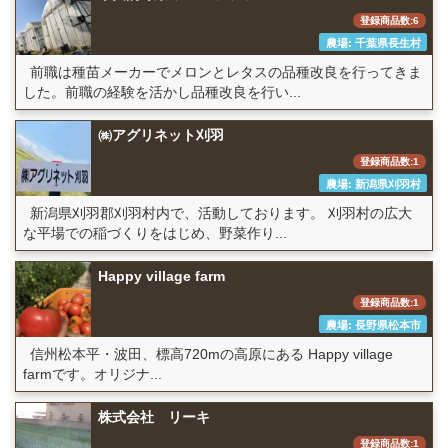
登録商品数:6
農場: 千葉県長生村
前職は種苗メーカーでメロンとレタスの品種改良を行ってきま
した。前職の経験を活かし品種改良を行い...
㈱アグリネット刈羽
登録商品数:1
農場: 新潟県刈羽村
新潟県刈羽郡刈羽村内で、活動しております。 刈羽村の広大
な平場での稲づくりをはじめ、野菜作り...
Happy village farm
登録商品数:1
農場: 長野県松本市
信州松本平・波田、標高720mの高原にある Happy village
farmです。オリジナ...
株式会社 リーキ
登録商品数:1