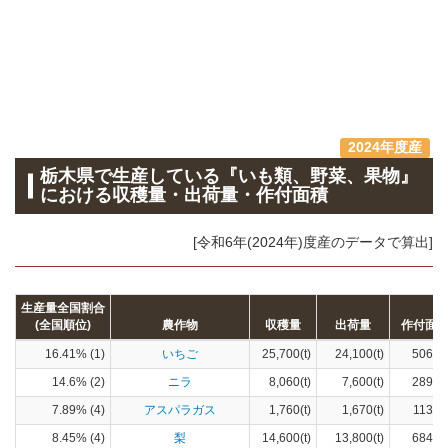
2024年度産
栃木県で生産している『いも類、野菜、果物』
における収穫量・出荷量・作付面積
[令和6年(2024年)度産のデータで算出]
生産量全国割合
(全国順位)
農作物
収穫量
出荷量
作付面
16.41% (1)
いちご
25,700(t)
24,100(t)
506(h
14.6% (2)
ニラ
8,060(t)
7,600(t)
289(h
7.89% (4)
アスパラガス
1,760(t)
1,670(t)
113(h
8.45% (4)
梨
14,600(t)
13,800(t)
684(h