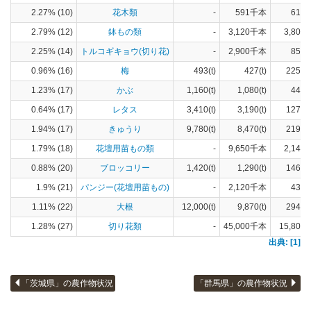
2.27% (10)
花木類
-
591千本
613(
2.79% (12)
鉢もの類
-
3,120千本
3,800(
2.25% (14)
トルコギキョウ(切り花)
-
2,900千本
854(
0.96% (16)
梅
493(t)
427(t)
225(h
1.23% (17)
かぶ
1,160(t)
1,080(t)
44(h
0.64% (17)
レタス
3,410(t)
3,190(t)
127(h
1.94% (17)
きゅうり
9,780(t)
8,470(t)
219(h
1.79% (18)
花壇用苗もの類
-
9,650千本
2,140(
0.88% (20)
ブロッコリー
1,420(t)
1,290(t)
146(h
1.9% (21)
パンジー(花壇用苗もの)
-
2,120千本
432(
1.11% (22)
大根
12,000(t)
9,870(t)
294(h
1.28% (27)
切り花類
-
45,000千本
15,800(
出典: [1]
「茨城県」の農作物状況
「群馬県」の農作物状況