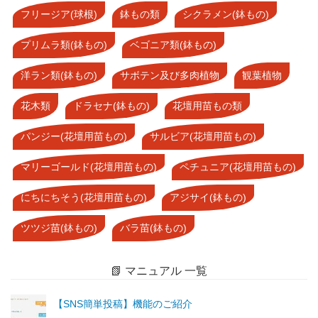
フリージア(球根)
鉢もの類
シクラメン(鉢もの)
プリムラ類(鉢もの)
ベゴニア類(鉢もの)
洋ラン類(鉢もの)
サボテン及び多肉植物
観葉植物
花木類
ドラセナ(鉢もの)
花壇用苗もの類
パンジー(花壇用苗もの)
サルビア(花壇用苗もの)
マリーゴールド(花壇用苗もの)
ペチュニア(花壇用苗もの)
にちにちそう(花壇用苗もの)
アジサイ(鉢もの)
ツツジ苗(鉢もの)
バラ苗(鉢もの)
📗 マニュアル 一覧
【SNS簡単投稿】機能のご紹介