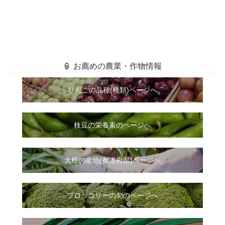
🏮 お薦めの農業・作物情報
りんごの品種(種類)ページへ
枝豆の栄養素のページへ
大根
の
産地(都道府県)ページへ
ブロッコリーの旬のページへ