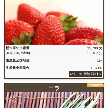
栃木県の生産量
25,700 (t)
[全国(日本)生産量]
[156,600 (t)]
生産量全国順位
1位
生産量全国割合
16.41%
いちごの産地 詳細へ
2024年度産
ニラ