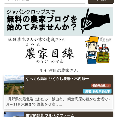
👨👩 注目の農家さん
なべくら高原 ひぐらし農場・木内順一
登録商品数:15
農場: 長野県飯山市
長野県の最北端にあたる・飯山市、 鍋倉高原の豊かな土壌で5
月～11月末位まで 野菜を収穫し...
果実的野菜 フルベジファーム