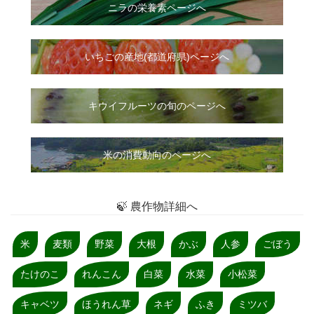
ニラ
の
栄養素ページへ
いちご
の
産地(都道府県)ページへ
キウイフルーツの旬のページへ
米の消費動向のページへ
🍃 農作物詳細へ
米
麦類
野菜
大根
かぶ
人参
ごぼう
たけのこ
れんこん
白菜
水菜
小松菜
キャベツ
ほうれん草
ネギ
ふき
ミツバ