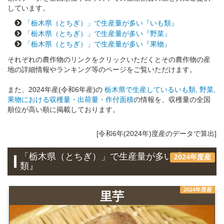
しています。
「栃木県（とちぎ）」で生産量が多い『いも類』
「栃木県（とちぎ）」で生産量が多い『野菜』
「栃木県（とちぎ）」で生産量が多い『果物』
それぞれの農作物のリンクをクリックいただくとその農作物の産
地の詳細情報やランキング等のページをご覧いただけます。
また、2024年産(令和6年産)の
栃木県で生産しているいも類, 野菜,
果物における収穫量・出荷量・作付面積
の情報を、収穫量の全国
順位が高い順に掲載しております。
[令和6年(2024年)度産のデータで算出]
「栃木県（とちぎ）」で生産量が多い『いも
2024年度産
類』
2024年度産
里芋