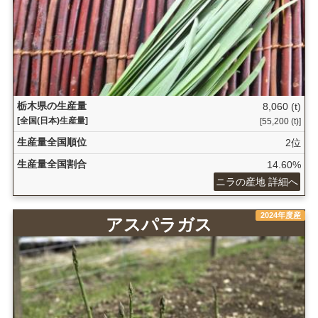
栃木県の生産量
8,060 (t)
[全国(日本)生産量]
[55,200 (t)]
生産量全国順位
2位
生産量全国割合
14.60%
ニラの産地 詳細へ
2024年度産
アスパラガス