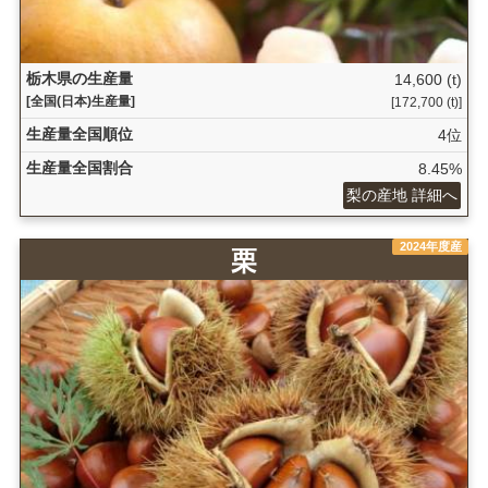
栃木県の生産量
14,600 (t)
[全国(日本)生産量]
[172,700 (t)]
生産量全国順位
4位
生産量全国割合
8.45%
梨の産地 詳細へ
2024年度産
栗