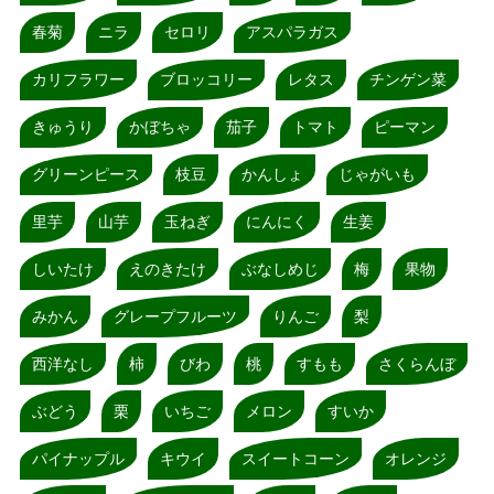
春菊
ニラ
セロリ
アスパラガス
カリフラワー
ブロッコリー
レタス
チンゲン菜
きゅうり
かぼちゃ
茄子
トマト
ピーマン
グリーンピース
枝豆
かんしょ
じゃがいも
里芋
山芋
玉ねぎ
にんにく
生姜
しいたけ
えのきたけ
ぶなしめじ
梅
果物
みかん
グレープフルーツ
りんご
梨
西洋なし
柿
びわ
桃
すもも
さくらんぼ
ぶどう
栗
いちご
メロン
すいか
パイナップル
キウイ
スイートコーン
オレンジ