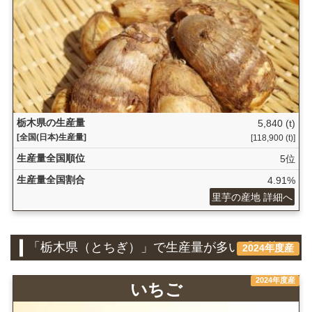
栃木県の生産量
5,840 (t)
[全国(日本)生産量]
[118,900 (t)]
生産量全国順位
5位
生産量全国割合
4.91%
里芋の産地 詳細へ
「栃木県（とちぎ）」で生産量が多い『野菜』
2024年度産
2024年度産
いちご