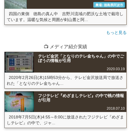
農場: 徳島県阿波市
四国の東側 徳島の真ん中 吉野川流域の肥沃な土地で栽培し
ています。温暖な気候と周囲が剣山麓と阿...
もっと見る
📺 メディア紹介実績
テレビ金沢「となりのテレ金ちゃん」の中でご
ぼうの情報が引用
2020.03.19
2020年2月26日(木)15時53分から、テレビ金沢放送局で放送さ
れた「となりのテレ金ちゃん...
フジテレビ『めざましテレビ』の中で桃の情報
が引用
2018.07.10
2018年7月5日(木)4:55～8:00に放送されたフジテレビ『めざま
しテレビ』の中で、ジャ...