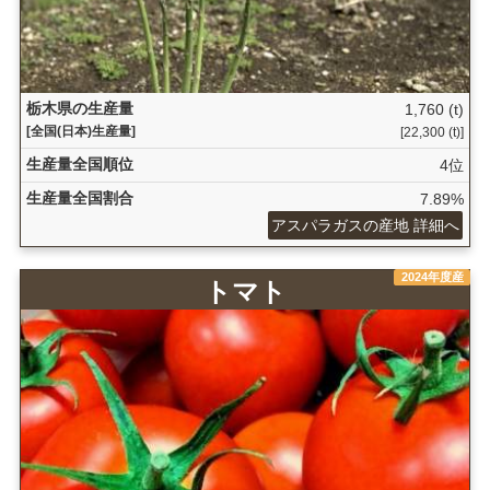
栃木県の生産量
1,760 (t)
[全国(日本)生産量]
[22,300 (t)]
生産量全国順位
4位
生産量全国割合
7.89%
アスパラガスの産地 詳細へ
2024年度産
トマト