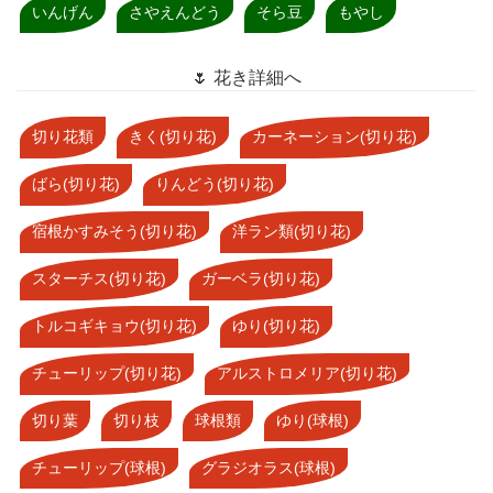
いんげん
さやえんどう
そら豆
もやし
🌷 花き詳細へ
切り花類
きく(切り花)
カーネーション(切り花)
ばら(切り花)
りんどう(切り花)
宿根かすみそう(切り花)
洋ラン類(切り花)
スターチス(切り花)
ガーベラ(切り花)
トルコギキョウ(切り花)
ゆり(切り花)
チューリップ(切り花)
アルストロメリア(切り花)
切り葉
切り枝
球根類
ゆり(球根)
チューリップ(球根)
グラジオラス(球根)