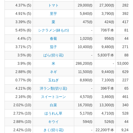
4.37% (5)
トマト
29,000(t)
27,300(t)
282(h
4.91% (5)
里芋
5,840(t)
3,790(t)
392(h
3.39% (5)
栗
475(t)
424(t)
417(h
5.45% (6)
シクラメン(鉢もの)
-
706千本
818(
4.4% (7)
春菊
1,020(t)
956(t)
44(h
3.71% (7)
茄子
10,400(t)
9,480(t)
271(h
3.5% (8)
ばら(切り花)
-
5,830千本
889(
3.9% (9)
米
286,200(t)
-
53,000(h
2.88% (9)
ネギ
11,500(t)
9,440(t)
629(h
0.77% (9)
玉ねぎ
8,690(t)
7,100(t)
227(h
4.21% (9)
洋ラン類(切り花)
-
396千本
656(
2.16% (9)
スイートコーン
4,570(t)
3,460(t)
461(h
2.02% (10)
白菜
16,700(t)
13,300(t)
340(h
2.72% (10)
ほうれん草
5,170(t)
4,710(t)
528(h
2.88% (10)
キウイ
594(t)
526(t)
44(h
2.42% (10)
きく(切り花)
-
22,200千本
9,240(