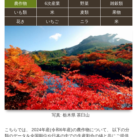
農作物
6次産業
野菜
雑穀類
いも類
米
麦類
果物
花き
いちご
ニラ
米
写真: 栃木県
茶臼山
こちらでは、 2024年産(令和6年産)の農作物について、 以下の分
類のデータを全国順位や日本の中での生産割合の値と共にご提供