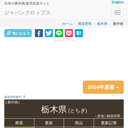
English
日本の農作物 販売促進サイト
ジャパンクロップス
Toggl
navig
ホーム
都道府県
栃木県
農作物
気になる
0
Sponsored Link
2024年度産
9
都道府県番号:
[ 農作物 ]
栃木県
(とちぎ)
- 産地 / 都道府県 -
農業
農家
商品
農家記事