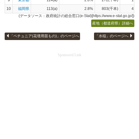
10
福岡県
113(a)
2.8%
803(千本)
4.8
(データソース：政府統計の総合窓口(e-Stat)[https://www.e-stat.go.jp/])
産地（都道府県）詳細へ
「ペチュニア(花壇用苗もの)」のページへ
「水稲」のページへ
Sponsored Link