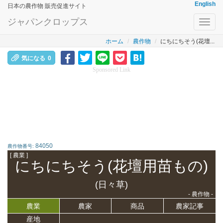
English
日本の農作物 販売促進サイト
ジャパンクロップス
Toggl
navig
ホーム
農作物
にちにちそう(花壇...
気になる
0
Sponsored Link
84050
農作物番号:
[ 農業 ]
にちにちそう(花壇用苗もの)
(日々草)
- 農作物 -
農業
農家
商品
農家記事
産地