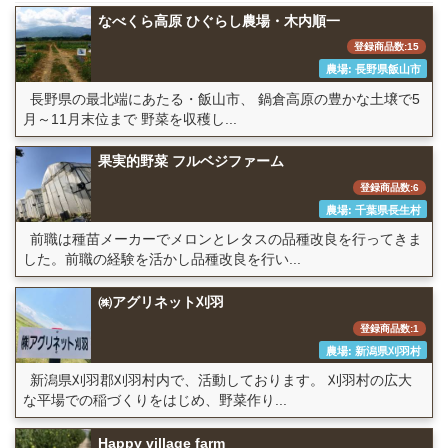
なべくら高原 ひぐらし農場・木内順一
登録商品数:15
農場: 長野県飯山市
長野県の最北端にあたる・飯山市、 鍋倉高原の豊かな土壌で5
月～11月末位まで 野菜を収穫し...
果実的野菜 フルベジファーム
登録商品数:6
農場: 千葉県長生村
前職は種苗メーカーでメロンとレタスの品種改良を行ってきま
した。前職の経験を活かし品種改良を行い...
㈱アグリネット刈羽
登録商品数:1
農場: 新潟県刈羽村
新潟県刈羽郡刈羽村内で、活動しております。 刈羽村の広大
な平場での稲づくりをはじめ、野菜作り...
Happy village farm