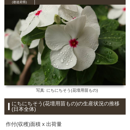
(都道府県)
写真: にちにちそう(花壇用苗もの)
にちにちそう(花壇用苗もの)の生産状況の推移
(日本全体)
作付(収穫)面積 x 出荷量