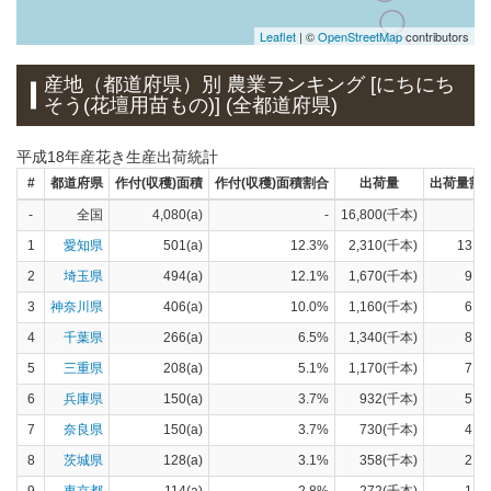
Leaflet
| ©
OpenStreetMap
contributors
産地（都道府県）別 農業ランキング [にちにち
そう(花壇用苗もの)] (全都道府県)
平成18年産花き生産出荷統計
#
都道府県
作付(収穫)面積
作付(収穫)面積割合
出荷量
出荷量割
-
全国
4,080(a)
-
16,800(千本)
1
愛知県
501(a)
12.3%
2,310(千本)
13.8
2
埼玉県
494(a)
12.1%
1,670(千本)
9.9
3
神奈川県
406(a)
10.0%
1,160(千本)
6.9
4
千葉県
266(a)
6.5%
1,340(千本)
8.0
5
三重県
208(a)
5.1%
1,170(千本)
7.0
6
兵庫県
150(a)
3.7%
932(千本)
5.5
7
奈良県
150(a)
3.7%
730(千本)
4.3
8
茨城県
128(a)
3.1%
358(千本)
2.1
9
東京都
114(a)
2.8%
272(千本)
1.6