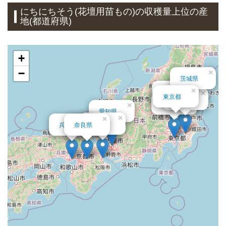
にちにちそう(花壇用苗もの)の収穫量上位の産
地(都道府県)
+
−
×
茨城県
×
×
埼玉県
×
東京都
×
千葉県
神奈川県
×
愛知県
×
×
×
三重県
兵庫県
奈良県