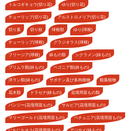
トルコギキョウ(切り花)
ゆり(切り花)
チューリップ(切り花)
アルストロメリア(切り花)
切り葉
切り枝
球根類
ゆり(球根)
チューリップ(球根)
グラジオラス(球根)
フリージア(球根)
鉢もの類
シクラメン(鉢もの)
プリムラ類(鉢もの)
ベゴニア類(鉢もの)
洋ラン類(鉢もの)
サボテン及び多肉植物
観葉植物
花木類
ドラセナ(鉢もの)
花壇用苗もの類
パンジー(花壇用苗もの)
サルビア(花壇用苗もの)
マリーゴールド(花壇用苗もの)
ペチュニア(花壇用苗もの)
にちにちそう(花壇用苗もの)
アジサイ(鉢もの)