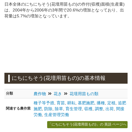
日本全体のにちにちそう(花壇用苗もの)の作付(収穫)面積(生産量)
は、2004年から2006年の3年間で20.6%の増加となっており、出
荷量は5.7%の増加となっています。
にちにちそう(花壇用苗もの)の基本情報
分類
農作物
花き
花壇用苗もの類
種子等予措
,
育苗
,
耕耘
,
基肥施肥
,
播種
,
定植
,
追肥
関連する農作業
施肥
,
防除
,
除草
,
育生管理
,
収穫
,
調整
,
出荷
,
間接
労働
,
生産管理労働
「にちにちそう(花壇用苗もの)」の 英語 ページへ