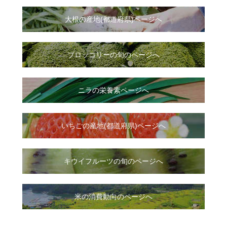
大根
の
産地(都道府県)ページへ
ブロッコリーの旬のページへ
ニラ
の
栄養素ページへ
いちご
の
産地(都道府県)ページへ
キウイフルーツの旬のページへ
米の消費動向のページへ