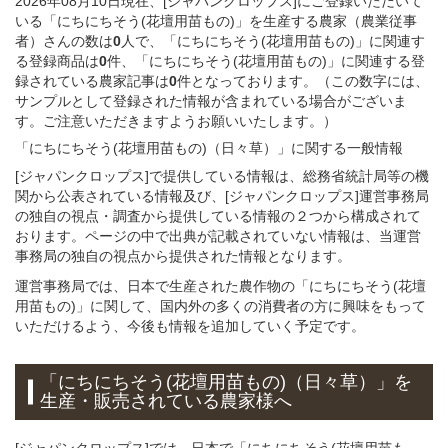
2026年08月10日現在、[ジャパンクロップス]にご登録いただいて
いる「にちにちそう(花壇用苗もの)」を生産する農家（農業従事
者）さんの数は
0
人で、「にちにちそう(花壇用苗もの)」に関連す
る登録商品は
0
件、「にちにちそう(花壇用苗もの)」に関連する登
録されている農家記事は
0
件となっております。（この数字には、
サンプルとして登録された情報が含まれている場合がございま
す。ご注意いただきますようお願いいたします。）
「にちにちそう(花壇用苗もの)（日々草）」
に関する
一般
情報
[ジャパンクロップス]で提供している情報は、総務省統計局等の機
関から公表されている情報及び、[ジャパンクロップス]運営事務局
の独自の視点・調査から提供している情報の２つから構成されて
おります。ページの中で出典が記載されていない情報は、当運営
事務局の独自の視点から提供された情報となります。
運営事務局では、日本で生産された農作物の「にちにちそう(花壇
用苗もの)」に関して、国内外の多くの消費者の方に興味をもって
いただけるよう、今後も情報を追加していく予定です。
「にちにちそう(花壇用苗もの)（日々草）」
を
生産・販売されている
農家様へ
[ジャパンクロップス]では、日本で「にちにちそう(花壇用苗も