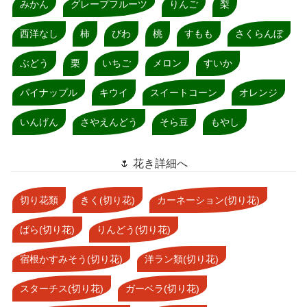
みかん
グレープフルーツ
りんご
梨
西洋なし
柿
びわ
桃
すもも
さくらんぼ
ぶどう
栗
いちご
メロン
すいか
パイナップル
キウイ
スイートコーン
オレンジ
いんげん
さやえんどう
そら豆
もやし
🌷 花き詳細へ
切り花類
きく(切り花)
カーネーション(切り花)
ばら(切り花)
りんどう(切り花)
宿根かすみそう(切り花)
洋ラン類(切り花)
スターチス(切り花)
ガーベラ(切り花)