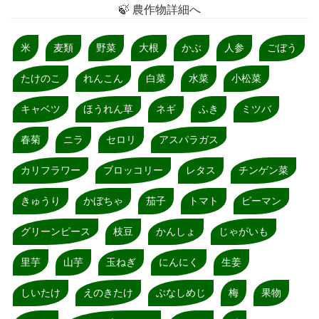
🍃 農作物詳細へ
米
麦類
野菜
大根
かぶ
人参
ごぼう
たけのこ
れんこん
白菜
水菜
小松菜
キャベツ
ほうれん草
ネギ
ふき
ミツバ
春菊
ニラ
セロリ
アスパラガス
カリフラワー
ブロッコリー
レタス
チンゲン菜
きゅうり
かぼちゃ
茄子
トマト
ピーマン
グリーンピース
枝豆
かんしょ
じゃがいも
里芋
山芋
玉ねぎ
にんにく
生姜
しいたけ
えのきたけ
ぶなしめじ
梅
果物