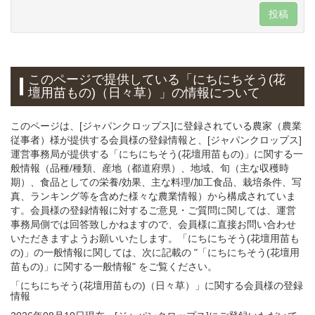
投稿
このページで提供している
「にちにちそう(花
壇用苗もの)（日々草）」
の情報について
このページは、[ジャパンクロップス]に登録されている農家（農業
従事者）様が提供する会員様の登録情報と、[ジャパンクロップス]
運営事務局が提供する「にちにちそう(花壇用苗もの)」に関する一
般情報（品種/種類、産地（都道府県）、地域、旬（主な収穫時
期）、食品としての栄養/効果、主な料理/加工食品、栽培条件、写
真、ランキング等を含めた様々な農業情報）から構成されていま
す。会員様の登録情報に対するご意見・ご質問に関しては、運営
事務局側では回答致しかねますので、会員様に直接お問い合わせ
いただきますようお願いいたします。「にちにちそう(花壇用苗も
の)」の一般情報に関しては、次に記載の "「にちにちそう(花壇用
苗もの)」に関する一般情報" をご覧ください。
「にちにちそう(花壇用苗もの)（日々草）」
に関する
会員様
の
登録
情報