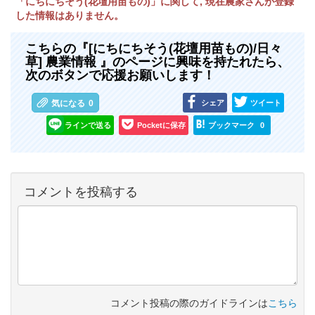
「にちにちそう(花壇用苗もの)」に関して, 現在農家さんが登録
した情報はありません。
こちらの『[にちにちそう(花壇用苗もの)/日々
草] 農業情報 』のページに興味を持たれたら、
次のボタンで応援お願いします！
シェア
ツイート
気になる
0
ラインで送る
Pocketに保存
ブックマーク
0
コメントを投稿する
コメント投稿の際のガイドラインは
こちら