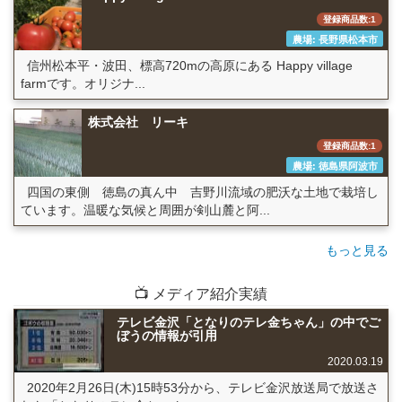
登録商品数:1
農場: 長野県松本市
信州松本平・波田、標高720mの高原にある Happy village
farmです。オリジナ...
株式会社 リーキ
登録商品数:1
農場: 徳島県阿波市
四国の東側 徳島の真ん中 吉野川流域の肥沃な土地で栽培し
ています。温暖な気候と周囲が剣山麓と阿...
もっと見る
📺 メディア紹介実績
テレビ金沢「となりのテレ金ちゃん」の中でご
ぼうの情報が引用
2020.03.19
2020年2月26日(木)15時53分から、テレビ金沢放送局で放送さ