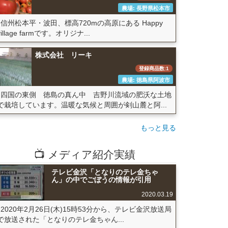
農場: 長野県松本市
信州松本平・波田、標高720mの高原にある Happy
village farmです。オリジナ...
株式会社 リーキ
登録商品数:1
農場: 徳島県阿波市
四国の東側 徳島の真ん中 吉野川流域の肥沃な土地
で栽培しています。温暖な気候と周囲が剣山麓と阿...
もっと見る
📺 メディア紹介実績
テレビ金沢「となりのテレ金ちゃ
ん」の中でごぼうの情報が引用
2020.03.19
2020年2月26日(木)15時53分から、テレビ金沢放送局
で放送された「となりのテレ金ちゃん...