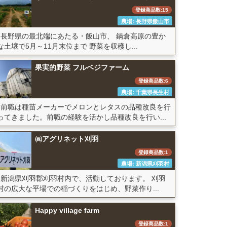
登録商品数:15
農場: 長野県飯山市
長野県の最北端にあたる・飯山市、 鍋倉高原の豊か
な土壌で5月～11月末位まで 野菜を収穫し...
果実的野菜 フルベジファーム
登録商品数:6
農場: 千葉県長生村
前職は種苗メーカーでメロンとレタスの品種改良を行
ってきました。前職の経験を活かし品種改良を行い...
㈱アグリネット刈羽
登録商品数:1
農場: 新潟県刈羽村
新潟県刈羽郡刈羽村内で、活動しております。 刈羽
村の広大な平場での稲づくりをはじめ、野菜作り...
Happy village farm
登録商品数:1