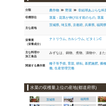
分類
農作物
野菜
非結球あぶらな科
収穫部位
茎葉 - 花茎が伸び出す前のもの
,
茎葉
茨城県
,
埼玉県
,
京都府
,
兵庫県
,
福岡
主な
産地
ナトリウム
,
カルシウム
,
ビタミンC
栄養素
（栄養成分）
主な料理や
みずなは、鍋物、煮物、漬物や、また
加工食品
種子等予措
,
育苗
,
耕耘
,
基肥施肥
,
播
関連する農作業
働
,
生産管理労働
水菜の収穫量上位の産地(都道府県)
福岡県
茨城県