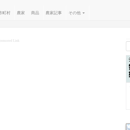
市町村
農家
商品
農家記事
その他
ponsored Link