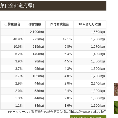
] (全都道府県)
出荷量割合
作付面積
作付面積割合
10ａ当たり収量
-
2,190(ha)
-
1,560(kg)
48.9%
922(ha)
42.1%
1,780(kg)
10.6%
215(ha)
9.8%
1,570(kg)
6.2%
140(ha)
6.4%
1,480(kg)
3.9%
98(ha)
4.5%
1,350(kg)
3.7%
95(ha)
4.3%
1,390(kg)
3.7%
105(ha)
4.8%
1,230(kg)
2.9%
44(ha)
2.0%
2,140(kg)
2.0%
53(ha)
2.4%
1,320(kg)
1.3%
44(ha)
2.0%
1,580(kg)
1.1%
34(ha)
1.6%
1,160(kg)
(データソース：政府統計の総合窓口(e-Stat)[https://www.e-stat.go.jp/])