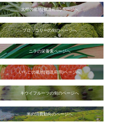
大根
の
産地(都道府県)ページへ
ブロッコリーの旬のページへ
ニラ
の
栄養素ページへ
いちご
の
産地(都道府県)ページへ
キウイフルーツの旬のページへ
米の消費動向のページへ