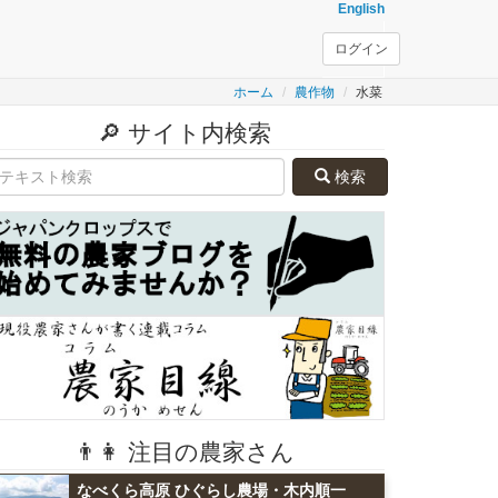
English
ログイン
ホーム
農作物
水菜
🔎 サイト内検索
検索
👨👩 注目の農家さん
なべくら高原 ひぐらし農場・木内順一