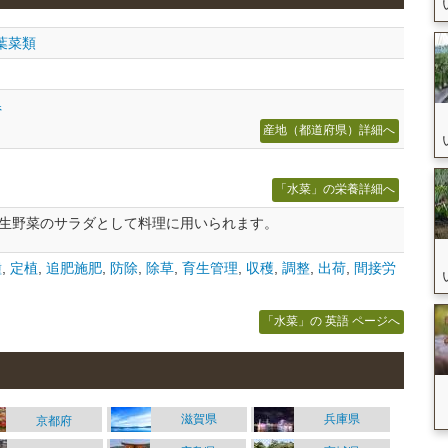
葉菜類
県
産地（都道府県）詳細へ
「水菜」の栄養詳細へ
生野菜のサラダとして料理に用いられます。
種
,
定植
,
追肥施肥
,
防除
,
除草
,
育生管理
,
収穫
,
調整
,
出荷
,
間接労
「水菜」の 英語 ページへ
滋賀県
兵庫県
京都府