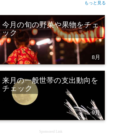
もっと見る
今月の旬の野菜や果物をチェ
ック
8月
来月の一般世帯の支出動向を
チェック
9月
Sponsored Link