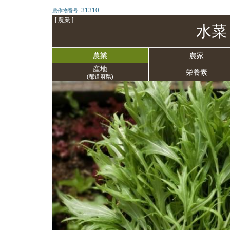
31310
農作物番号:
[ 農業 ]
水菜
農業
農家
産地
栄養
素
(都道府県)