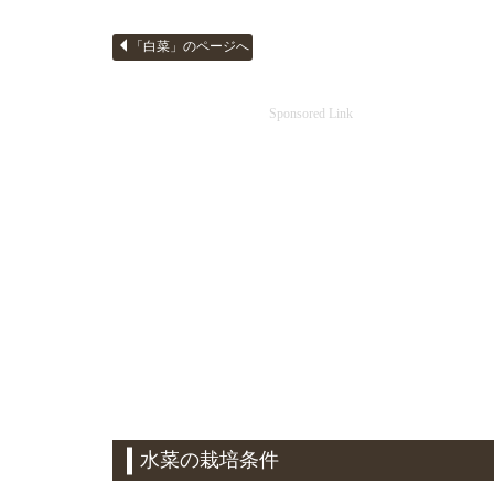
「白菜」のページへ
Sponsored Link
水菜の栽培条件