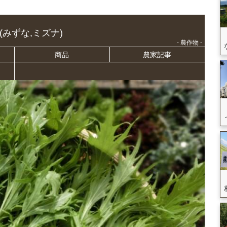
(みずな,ミズナ)
- 農作物 -
商品
農家記事