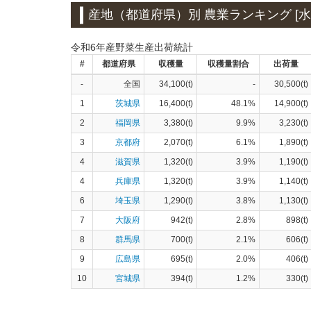
産地（都道府県）別 農業ランキング [水菜
令和6年産野菜生産出荷統計
#
都道府県
収穫量
収穫量割合
出荷量
-
全国
34,100(t)
-
30,500(t)
1
茨城県
16,400(t)
48.1%
14,900(t)
2
福岡県
3,380(t)
9.9%
3,230(t)
3
京都府
2,070(t)
6.1%
1,890(t)
4
滋賀県
1,320(t)
3.9%
1,190(t)
4
兵庫県
1,320(t)
3.9%
1,140(t)
6
埼玉県
1,290(t)
3.8%
1,130(t)
7
大阪府
942(t)
2.8%
898(t)
8
群馬県
700(t)
2.1%
606(t)
9
広島県
695(t)
2.0%
406(t)
10
宮城県
394(t)
1.2%
330(t)