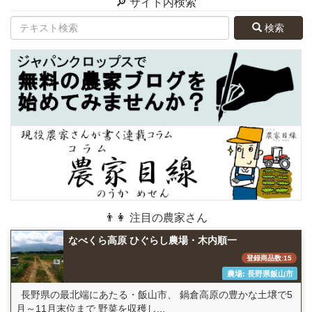
🔎 サイト内検索
検索
👨👩 注目の農家さん
なべくら高原 ひぐらし農場・木内順一
登録商品数:15
農場: 長野県飯山市
長野県の最北端にあたる・飯山市、 鍋倉高原の豊かな土壌で5
月～11月末位まで 野菜を収穫し...