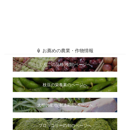
🏮 お薦めの農業・作物情報
りんごの品種(種類)ページへ
枝豆の栄養素のページへ
大根
の
産地(都道府県)ページへ
ブロッコリーの旬のページへ