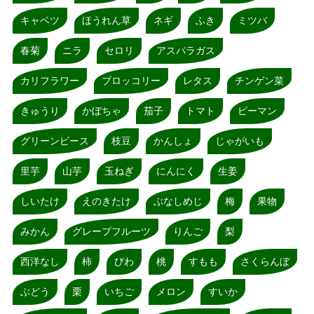
キャベツ
ほうれん草
ネギ
ふき
ミツバ
春菊
ニラ
セロリ
アスパラガス
カリフラワー
ブロッコリー
レタス
チンゲン菜
きゅうり
かぼちゃ
茄子
トマト
ピーマン
グリーンピース
枝豆
かんしょ
じゃがいも
里芋
山芋
玉ねぎ
にんにく
生姜
しいたけ
えのきたけ
ぶなしめじ
梅
果物
みかん
グレープフルーツ
りんご
梨
西洋なし
柿
びわ
桃
すもも
さくらんぼ
ぶどう
栗
いちご
メロン
すいか