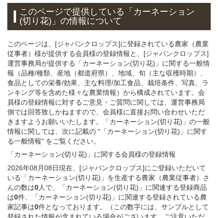
このページで提供している
「カーネーション
(切り花)」
の情報について
このページは、[ジャパンクロップス]に登録されている農家（農業
従事者）様が提供する会員様の登録情報と、[ジャパンクロップス]
運営事務局が提供する「カーネーション(切り花)」に関する一般情
報（品種/種類、産地（都道府県）、地域、旬（主な収穫時期）、
食品としての栄養/効果、主な料理/加工食品、栽培条件、写真、ラ
ンキング等を含めた様々な農業情報）から構成されています。会
員様の登録情報に対するご意見・ご質問に関しては、運営事務局
側では回答致しかねますので、会員様に直接お問い合わせいただ
きますようお願いいたします。「カーネーション(切り花)」の一般
情報に関しては、次に記載の "「カーネーション(切り花)」に関す
る一般情報" をご覧ください。
「カーネーション(切り花)」
に関する
会員様
の
登録
情報
2026年08月08日現在、[ジャパンクロップス]にご登録いただいて
いる「カーネーション(切り花)」を生産する農家（農業従事者）さ
んの数は
0
人で、「カーネーション(切り花)」に関連する登録商品
は
0
件、「カーネーション(切り花)」に関連する登録されている農
家記事は
0
件となっております。（この数字には、サンプルとして
登録された情報が含まれている場合がございます。ご注意いただ