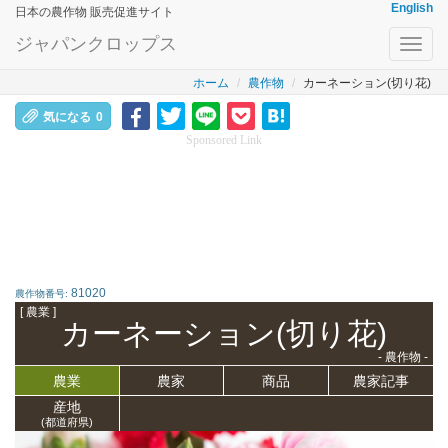
English
日本の農作物 販売促進サイト
ジャパンクロップス
Toggl
navig
ホーム
農作物
カーネーション(切り花)
気になる
0
Sponsored Link
81020
農作物番号:
[ 農業 ]
カーネーション(切り花)
- 農作物 -
農業
農家
商品
農家記事
産地
(都道府県)