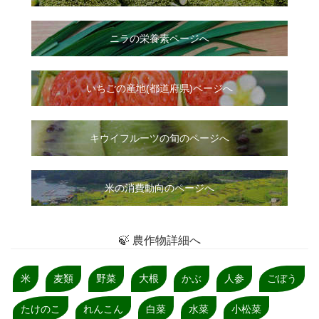
ニラ
の
栄養素ページへ
いちご
の
産地(都道府県)ページへ
キウイフルーツの旬のページへ
米の消費動向のページへ
🍃 農作物詳細へ
米
麦類
野菜
大根
かぶ
人参
ごぼう
たけのこ
れんこん
白菜
水菜
小松菜