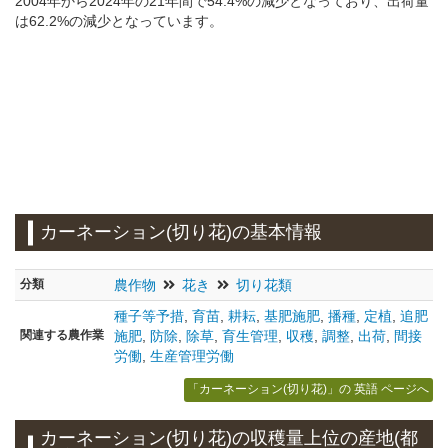
2004年から2024年の21年間で54.4%の減少となっており、出荷量
は62.2%の減少となっています。
カーネーション(切り花)の基本情報
分類
農作物
花き
切り花類
種子等予措
,
育苗
,
耕耘
,
基肥施肥
,
播種
,
定植
,
追肥
関連する農作業
施肥
,
防除
,
除草
,
育生管理
,
収穫
,
調整
,
出荷
,
間接
労働
,
生産管理労働
「カーネーション(切り花)」の 英語 ページへ
カーネーション(切り花)の収穫量上位の産地(都