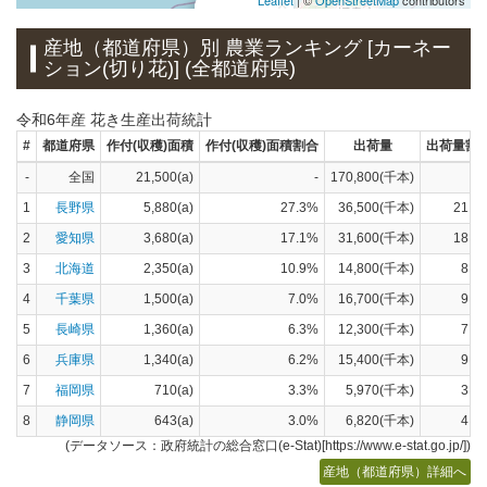
×
長野県
産地（都道府県）別 農業ランキング [カーネー
ション(切り花)] (全都道府県)
×
千葉県
×
愛知県
×
静岡県
令和6年産 花き生産出荷統計
×
兵庫県
#
都道府県
作付(収穫)面積
作付(収穫)面積割合
出荷量
出荷量割
-
全国
21,500(a)
-
170,800(千本)
1
長野県
5,880(a)
27.3%
36,500(千本)
21.4
2
愛知県
3,680(a)
17.1%
31,600(千本)
18.5
3
北海道
2,350(a)
10.9%
14,800(千本)
8.7
4
千葉県
1,500(a)
7.0%
16,700(千本)
9.8
5
長崎県
1,360(a)
6.3%
12,300(千本)
7.2
6
兵庫県
1,340(a)
6.2%
15,400(千本)
9.0
7
福岡県
710(a)
3.3%
5,970(千本)
3.5
8
静岡県
643(a)
3.0%
6,820(千本)
4.0
(データソース：政府統計の総合窓口(e-Stat)[https://www.e-stat.go.jp/])
産地（都道府県）詳細へ