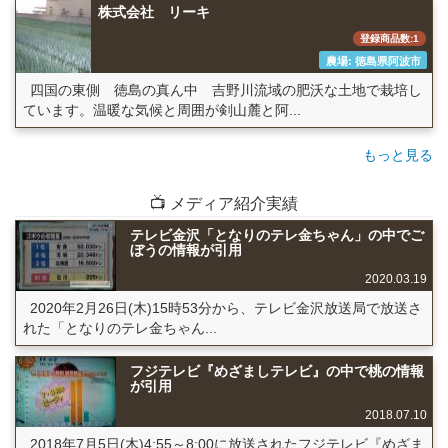
株式会社 リーキ
登録商品数:1
農場: 徳島県阿波市
四国の東側 徳島の真ん中 吉野川流域の肥沃な土地で栽培し
ています。温暖な気候と周囲が剣山麓と阿...
もっと見る
📺 メディア紹介実績
テレビ金沢「となりのテレ金ちゃん」の中でご
ぼうの情報が引用
2020.03.19
2020年2月26日(木)15時53分から、テレビ金沢放送局で放送さ
れた「となりのテレ金ちゃん...
フジテレビ『めざましテレビ』の中で桃の情報
が引用
2018.07.10
2018年7月5日(木)4:55～8:00に放送されたフジテレビ『めざま