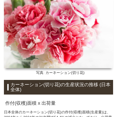
写真: カーネーション(切り花)
カーネーション(切り花)の生産状況の推移 (日本
全体)
作付(収穫)面積 x 出荷量
日本全体のカーネーション(切り花)の作付(収穫)面積(生産量)は、