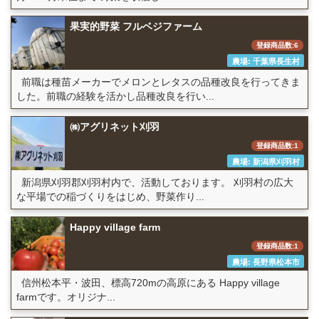
果実的野菜 フルベジファーム
登録商品数:6
農場: 千葉県長生村
前職は種苗メーカーでメロンとレタスの品種改良を行ってきま
した。前職の経験を活かし品種改良を行い...
㈱アグリネット刈羽
登録商品数:1
農場: 新潟県刈羽村
新潟県刈羽郡刈羽村内で、活動しております。 刈羽村の広大
な平場での稲づくりをはじめ、野菜作り...
Happy village farm
登録商品数:1
農場: 長野県松本市
信州松本平・波田、標高720mの高原にある Happy village
farmです。オリジナ...