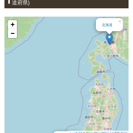
道府県)
×
+
北海道
−
Leaflet
| ©
OpenStreetMap
contributors