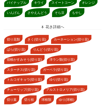
パイナップル
キウイ
スイートコーン
オレンジ
いんげん
さやえんどう
そら豆
もやし
🌷 花き詳細へ
切り花類
きく(切り花)
カーネーション(切り花)
ばら(切り花)
りんどう(切り花)
宿根かすみそう(切り花)
洋ラン類(切り花)
スターチス(切り花)
ガーベラ(切り花)
トルコギキョウ(切り花)
ゆり(切り花)
チューリップ(切り花)
アルストロメリア(切り花)
切り葉
切り枝
球根類
ゆり(球根)