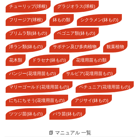
チューリップ(球根)
グラジオラス(球根)
フリージア(球根)
鉢もの類
シクラメン(鉢もの)
プリムラ類(鉢もの)
ベゴニア類(鉢もの)
洋ラン類(鉢もの)
サボテン及び多肉植物
観葉植物
花木類
ドラセナ(鉢もの)
花壇用苗もの類
パンジー(花壇用苗もの)
サルビア(花壇用苗もの)
マリーゴールド(花壇用苗もの)
ペチュニア(花壇用苗もの)
にちにちそう(花壇用苗もの)
アジサイ(鉢もの)
ツツジ苗(鉢もの)
バラ苗(鉢もの)
📗 マニュアル 一覧