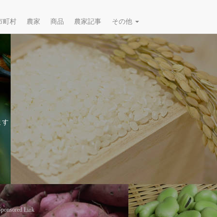
市町村
農家
商品
農家記事
その他
ます
Sponsored Link