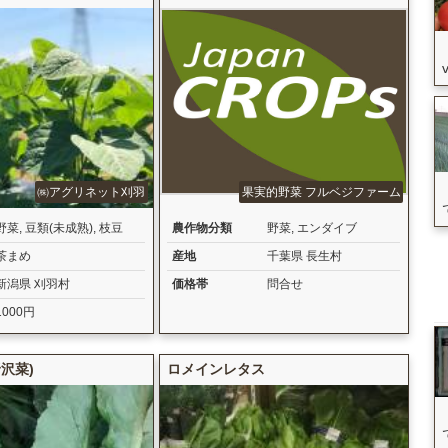
㈱アグリネット刈羽
果実的野菜 フルベジファーム
野菜
,
豆類(未成熟)
,
枝豆
農作物分類
野菜
,
エンダイブ
茶まめ
産地
千葉県 長生村
新潟県 刈羽村
価格帯
問合せ
1000円
沢菜)
ロメインレタス