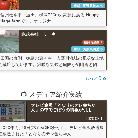
農場: 長野県松本市
信州松本平・波田、標高720mの高原にある Happy
village farmです。オリジナ...
株式会社 リーキ
登録商品数:1
農場: 徳島県阿波市
四国の東側 徳島の真ん中 吉野川流域の肥沃な土地
で栽培しています。温暖な気候と周囲が剣山麓と阿...
もっと見る
📺 メディア紹介実績
テレビ金沢「となりのテレ金ちゃ
ん」の中でごぼうの情報が引用
2020.03.19
2020年2月26日(木)15時53分から、テレビ金沢放送局
で放送された「となりのテレ金ちゃん...