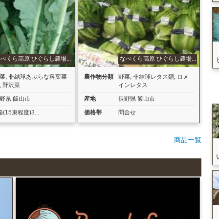
べくら高原 ひぐらし農場...
なべくら高原 ひぐらし農場...
菜
,
非結球あぶらな科葉菜
農作物分類
野菜
,
非結球レタス類
,
ロメ
,
野沢菜
インレタス
野県 飯山市
産地
長野県 飯山市
箱(15束程度)3...
価格帯
問合せ
商品一覧