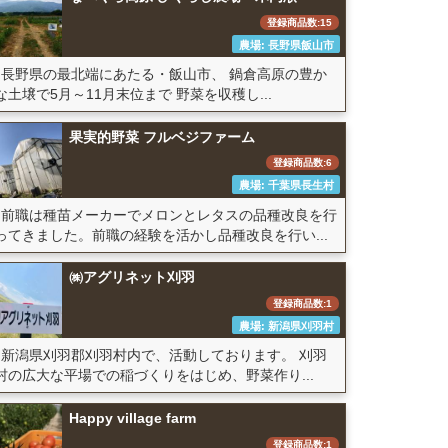
登録商品数:15
農場: 長野県飯山市
長野県の最北端にあたる・飯山市、 鍋倉高原の豊か
な土壌で5月～11月末位まで 野菜を収穫し...
果実的野菜 フルベジファーム
登録商品数:6
農場: 千葉県長生村
前職は種苗メーカーでメロンとレタスの品種改良を行
ってきました。前職の経験を活かし品種改良を行い...
㈱アグリネット刈羽
登録商品数:1
農場: 新潟県刈羽村
新潟県刈羽郡刈羽村内で、活動しております。 刈羽
村の広大な平場での稲づくりをはじめ、野菜作り...
Happy village farm
登録商品数:1