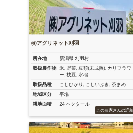
㈱アグリネット刈羽
所在地
新潟県 刈羽村
取扱農作物
米
,
野菜
,
豆類(未成熟)
,
カリフラワ
ー
,
枝豆
,
水稲
取扱品種
こしひかり
,
こしいぶき
,
茶まめ
地域区分
平場
耕地面積
24 ヘクタール
この農家さんの詳