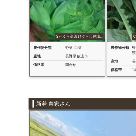
なべくら高原 ひぐらし農場...
な
農作物分類
野菜
,
白菜
農作物分類
野
類
産地
長野県 飯山市
産地
長
価格帯
問合せ
価格帯
1
新着 農家さん