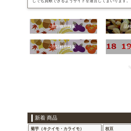
しでも貢献できるようサイトを運営してまいります。
農作物別検索
品種
市町村別検索
カ
S
新着 商品
菊芋（キクイモ・カライモ）
枝豆