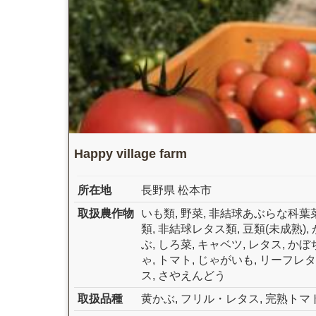
Happy village farm
所在地
長野県 松本市
取扱農作物
いも類
,
野菜
,
非結球あぶらな科葉
類
,
非結球レタス類
,
豆類(未成熟)
,
ぶ
,
しろ菜
,
キャベツ
,
レタス
,
かぼ
ゃ
,
トマト
,
じゃがいも
,
リーフレタ
ス
,
さやえんどう
取扱品種
黄かぶ
,
フリル・レタス
,
完熟トマ