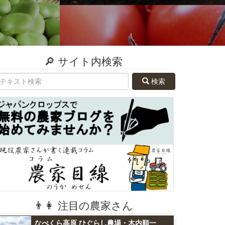
🔎 サイト内検索
検索
👨👩 注目の農家さん
なべくら高原 ひぐらし農場・木内順一