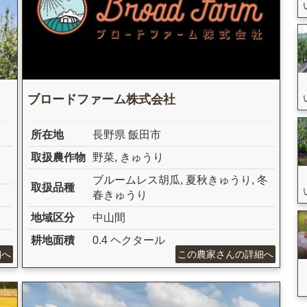
ブロードファーム株式会社
所在地
長野県 飯田市
取扱農作物
野菜
,
きゅうり
ブルームレス胡瓜
,
夏秋きゅうり
,
冬
取扱品種
春きゅうり
地域区分
中山間
耕地面積
0.4 ヘクタール
細へ
この農家さんの詳細へ