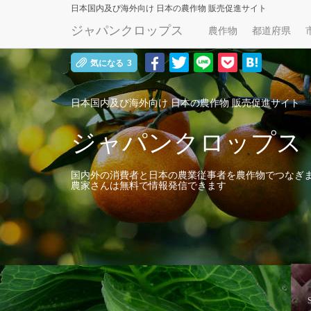
日本国内及び海外向け
日本の農作物 販売促進サイト
ジャパンクロップス
農作物
都道府県
気になる
3
日本国内及び海外向け
日本の農作物 販売促進サイト
ジャパンクロップス
国内外の消費者と日本の農業従事者を農作物でつなぎ
農家さんは無料で情報発信できます