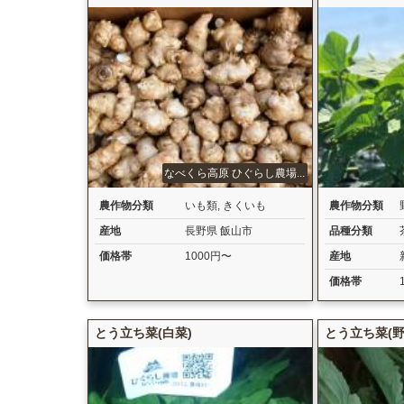
なべくら高原 ひぐらし農場...
農作物分類
いも類
,
きくいも
農作物分類
産地
長野県 飯山市
品種分類
価格帯
1000円〜
産地
価格帯
とう立ち菜(白菜)
とう立ち菜(野