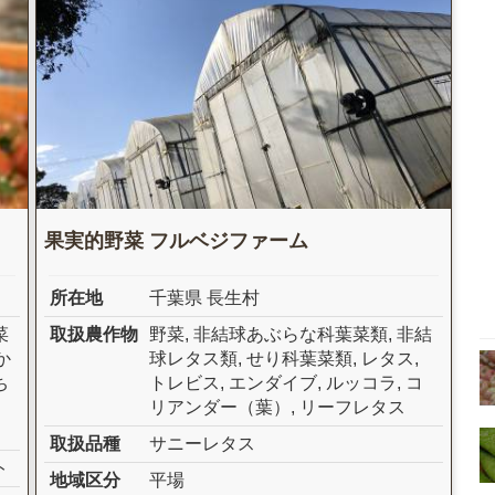
果実的野菜 フルベジファーム
所在地
千葉県 長生村
菜
取扱農作物
野菜
,
非結球あぶらな科葉菜類
,
非結
か
球レタス類
,
せり科葉菜類
,
レタス
,
ち
トレビス
,
エンダイブ
,
ルッコラ
,
コ
リアンダー（葉）
,
リーフレタス
取扱品種
サニーレタス
ト
地域区分
平場