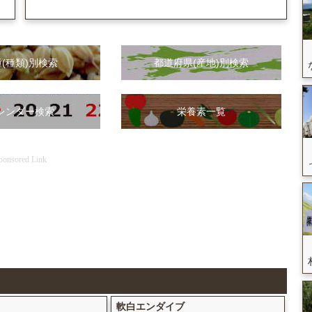
(種類)別検索
都道府県(産地)別検索
レンダー検索
栄養素一覧
ponsored Link
軟白エンダイブ