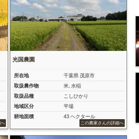
光国農園
所在地
千葉県 茂原市
取扱農作物
米
,
水稲
取扱品種
こしひかり
地域区分
平場
耕地面積
43 ヘクタール
細へ
この農家さんの詳細へ