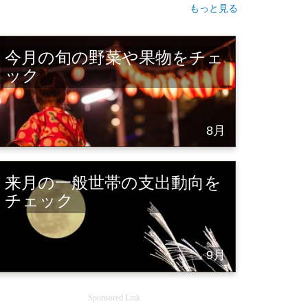
もっと見る
今月の旬の野菜や果物をチェ
ック
8月
来月の一般世帯の支出動向を
チェック
9月
Sponsored Link