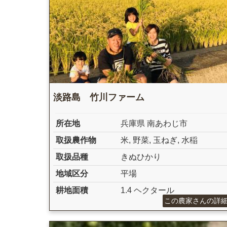
淡路島 竹川ファーム
所在地
兵庫県 南あわじ市
取扱農作物
米
,
野菜
,
玉ねぎ
,
水稲
取扱品種
きぬひかり
地域区分
平場
耕地面積
1.4 ヘクタール
この農家さんの詳