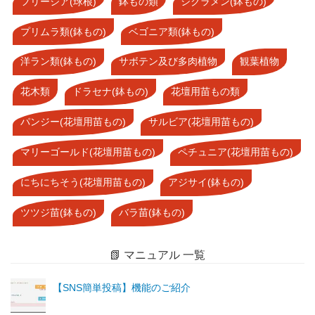
フリージア(球根)
鉢もの類
シクラメン(鉢もの)
プリムラ類(鉢もの)
ベゴニア類(鉢もの)
洋ラン類(鉢もの)
サボテン及び多肉植物
観葉植物
花木類
ドラセナ(鉢もの)
花壇用苗もの類
パンジー(花壇用苗もの)
サルビア(花壇用苗もの)
マリーゴールド(花壇用苗もの)
ペチュニア(花壇用苗もの)
にちにちそう(花壇用苗もの)
アジサイ(鉢もの)
ツツジ苗(鉢もの)
バラ苗(鉢もの)
📗 マニュアル 一覧
【SNS簡単投稿】機能のご紹介