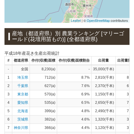
Leaflet
| ©
OpenStreetMap
contributors
×
茨城県
産地（都道府県）別 農業ランキング [マリーゴ
×
×
埼玉県
ールド(花壇用苗もの)] (全都道府県)
×
東京都
×
千葉県
神奈川県
×
愛知県
平成18年産花き生産出荷統計
×
三重県
#
都道府県
作付(収穫)面積
作付(収穫)面積割合
出荷量
出荷量割
-
全国
8,230(a)
-
35,000(千本)
1
埼玉県
712(a)
8.7%
2,810(千本)
8.0
2
千葉県
627(a)
7.6%
2,370(千本)
6.8
3
東京都
570(a)
6.9%
1,150(千本)
3.3
4
愛知県
535(a)
6.5%
2,650(千本)
7.6
5
北海道
399(a)
4.8%
2,490(千本)
7.1
6
茨城県
382(a)
4.6%
1,320(千本)
3.8
7
神奈川県
366(a)
4.4%
1,120(千本)
3.2