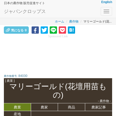
English
日本の農作物 販売促進サイト
ジャパンクロップス
Toggl
navig
ホーム
農作物
マリーゴールド(花...
気になる
0
Sponsored Link
84030
農作物番号:
[ 農業 ]
マリーゴールド(花壇用苗も
の)
- 農作物 -
農業
農家
商品
農家記事
産地