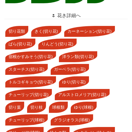
🌷 花き詳細へ
切り花類
きく(切り花)
カーネーション(切り花)
ばら(切り花)
りんどう(切り花)
宿根かすみそう(切り花)
洋ラン類(切り花)
スターチス(切り花)
ガーベラ(切り花)
トルコギキョウ(切り花)
ゆり(切り花)
チューリップ(切り花)
アルストロメリア(切り花)
切り葉
切り枝
球根類
ゆり(球根)
チューリップ(球根)
グラジオラス(球根)