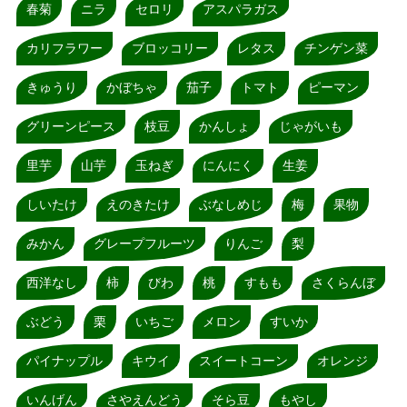
春菊
ニラ
セロリ
アスパラガス
カリフラワー
ブロッコリー
レタス
チンゲン菜
きゅうり
かぼちゃ
茄子
トマト
ピーマン
グリーンピース
枝豆
かんしょ
じゃがいも
里芋
山芋
玉ねぎ
にんにく
生姜
しいたけ
えのきたけ
ぶなしめじ
梅
果物
みかん
グレープフルーツ
りんご
梨
西洋なし
柿
びわ
桃
すもも
さくらんぼ
ぶどう
栗
いちご
メロン
すいか
パイナップル
キウイ
スイートコーン
オレンジ
いんげん
さやえんどう
そら豆
もやし