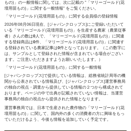
もの)」の一般情報に関しては、次に記載の "「マリーゴールド(花
壇用苗もの)」に関する一般情報" をご覧ください。
「マリーゴールド(花壇用苗もの)」
に関する
会員様
の
登録
情報
2026年08月06日現在、[ジャパンクロップス]にご登録いただいて
いる「マリーゴールド(花壇用苗もの)」を生産する農家（農業従事
者）さんの数は
0
人で、「マリーゴールド(花壇用苗もの)」に関連
する登録商品は
0
件、「マリーゴールド(花壇用苗もの)」に関連す
る登録されている農家記事は
0
件となっております。（この数字に
は、サンプルとして登録された情報が含まれている場合がござい
ます。ご注意いただきますようお願いいたします。）
「マリーゴールド(花壇用苗もの)」
に関する
一般
情報
[ジャパンクロップス]で提供している情報は、総務省統計局等の機
関から公表されている情報及び、[ジャパンクロップス]運営事務局
の独自の視点・調査から提供している情報の２つから構成されて
おります。ページの中で出典が記載されていない情報は、当運営
事務局の独自の視点から提供された情報となります。
運営事務局では、日本で生産された農作物の「マリーゴールド(花
壇用苗もの)」に関して、国内外の多くの消費者の方に興味をもっ
ていただけるよう、今後も情報を追加していく予定です。