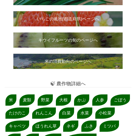
いちご
の
産地(都道府県)ページへ
キウイフルーツの旬のページへ
米の消費動向のページへ
🍃 農作物詳細へ
米
麦類
野菜
大根
かぶ
人参
ごぼう
たけのこ
れんこん
白菜
水菜
小松菜
キャベツ
ほうれん草
ネギ
ふき
ミツバ