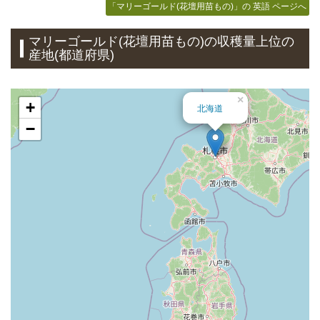
「マリーゴールド(花壇用苗もの)」の 英語 ページへ
マリーゴールド(花壇用苗もの)の収穫量上位の
産地(都道府県)
×
+
北海道
−