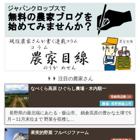
👨👩 注目の農家さん
なべくら高原 ひぐらし農場・木内順一
登録商品数:15
農場: 長野県飯山市
長野県の最北端にあたる・飯山市、 鍋倉高原の豊かな土壌で5
月～11月末位まで 野菜を収穫し...
果実的野菜 フルベジファーム