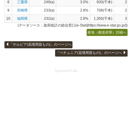
8
三重県
249(a)
3.0%
930(千本)
2.7
9
宮崎県
233(a)
2.8%
708(千本)
2.0
10
福岡県
232(a)
2.8%
1,350(千本)
3.9
(データソース：政府統計の総合窓口(e-Stat)[https://www.e-stat.go.jp/])
産地（都道府県）詳細へ
「サルビア(花壇用苗もの)」のページへ
「ペチュニア(花壇用苗もの)」のページへ
Sponsored Link