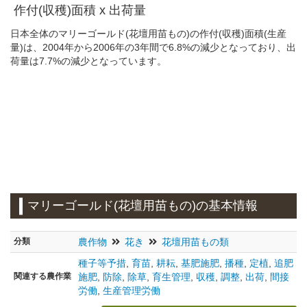
作付(収穫)面積 x 出荷量
日本全体のマリーゴールド(花壇用苗もの)の作付(収穫)面積(生産
量)は、2004年から2006年の3年間で6.8%の減少となっており、出
荷量は7.7%の減少となっています。
マリーゴールド(花壇用苗もの)の基本情報
分類
農作物
花き
花壇用苗もの類
種子等予措
,
育苗
,
耕耘
,
基肥施肥
,
播種
,
定植
,
追肥
関連する農作業
施肥
,
防除
,
除草
,
育生管理
,
収穫
,
調整
,
出荷
,
間接
労働
,
生産管理労働