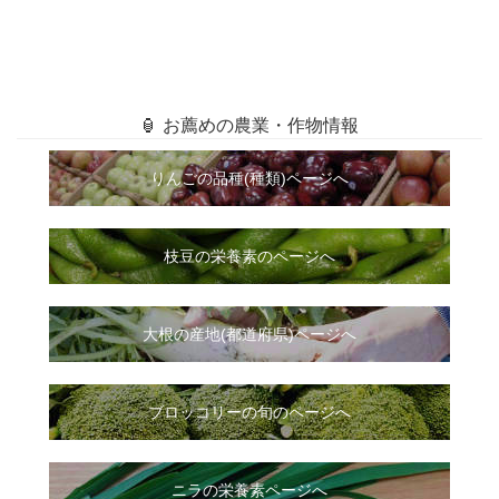
🏮 お薦めの農業・作物情報
りんごの品種(種類)ページへ
枝豆の栄養素のページへ
大根
の
産地(都道府県)ページへ
ブロッコリーの旬のページへ
ニラ
の
栄養素ページへ