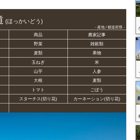
道
(ほっかいどう)
- 産地 / 都道府県 -
商品
農家記事
野菜
雑穀類
麦類
果物
玉ねぎ
米
山芋
人参
大根
麦類
トマト
ごぼう
スターチス(切り花)
カーネーション(切り花)