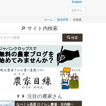
English
ログイン
ホーム
都道府県
北海道
🔎 サイト内検索
検索
👨👩 注目の農家さん
なべくら高原 ひぐらし農場・木内順一