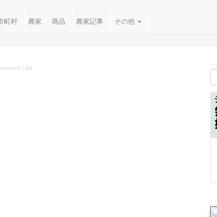
市町村
農家
商品
農家記事
その他
ponsored Link