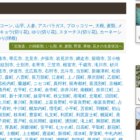
コーン
,
山芋
,
人参
,
アスパラガス
,
ブロッコリー
,
大根
,
麦類
,
メ
キョウ(切り花)
,
ゆり(切り花)
,
スターチス(切り花)
,
カーネーシ
り(球根)
「北海道」の雑穀類, いも類, 米, 麦類, 野菜, 果物, 花きの生産状況へ
路市
,
帯広市
,
北見市
,
夕張市
,
岩見沢市
,
網走市
,
留萌市
,
苫小牧
,
紋別市
,
士別市
,
名寄市
,
三笠市
,
根室市
,
千歳市
,
滝川市
,
砂川
庭市
,
伊達市
,
北広島市
,
石狩市
,
北斗市
,
当別町
,
新篠津村
,
松前
町
,
森町
,
八雲町
,
長万部町
,
江差町
,
上ノ国町
,
厚沢部町
,
乙部町
,
黒松内町
,
蘭越町
,
ニセコ町
,
真狩村
,
留寿都村
,
喜茂別町
,
京極町
,
積丹町
,
古平町
,
仁木町
,
余市町
,
赤井川村
,
南幌町
,
奈井江町
,
上
臼町
,
新十津川町
,
妹背牛町
,
秩父別町
,
雨竜町
,
北竜町
,
沼田町
,
上川町
,
東川町
,
美瑛町
,
上富良野町
,
中富良野町
,
南富良野町
,
占
子府村
,
中川町
,
幌加内町
,
増毛町
,
小平町
,
苫前町
,
羽幌町
,
初山
頓別町
,
枝幸町
,
豊富町
,
礼文町
,
利尻町
,
利尻富士町
,
幌延町
,
美
子府町
,
置戸町
,
佐呂間町
,
遠軽町
,
湧別町
,
滝上町
,
興部町
,
西興
町
,
厚真町
,
洞爺湖町
,
安平町
,
むかわ町
,
日高町
,
平取町
,
新冠町
,
町
,
士幌町
,
上士幌町
,
鹿追町
,
新得町
,
清水町
,
芽室町
,
中札内村
,
頃町
,
本別町
,
足寄町
,
陸別町
,
浦幌町
,
釧路町
,
厚岸町
,
浜中町
,
標