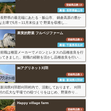
登録商品数:15
農場: 長野県飯山市
長野県の最北端にあたる・飯山市、 鍋倉高原の豊か
な土壌で5月～11月末位まで 野菜を収穫し...
果実的野菜 フルベジファーム
登録商品数:6
農場: 千葉県長生村
前職は種苗メーカーでメロンとレタスの品種改良を行
ってきました。前職の経験を活かし品種改良を行い...
㈱アグリネット刈羽
登録商品数:1
農場: 新潟県刈羽村
新潟県刈羽郡刈羽村内で、活動しております。 刈羽
村の広大な平場での稲づくりをはじめ、野菜作り...
Happy village farm
登録商品数:1