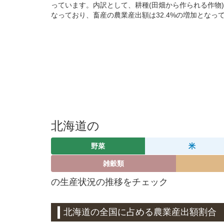
っています。内訳として、耕種(田畑から作られる作物)の農
なっており、畜産の農業産出額は32.4%の増加となっ
北海道の
野菜
米
雑穀類
の生産状況の推移をチェック
北海道の全国に占める農業産出額割合