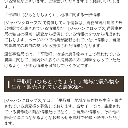
いる場合がございます。ご注意いただきますようお願いいたしま
す。）
「平取町（びらとりちょう）」
地域
に関する
一般
情報
[ジャパンクロップス]で提供している情報は、総務省統計局等の外
部機関で公表されている情報及び、[ジャパンクロップス]運営事務
局の独自の視点・調査から提供している情報の２つから構成され
ております。ページの中で出典が記載されていない情報は、当運
営事務局の独自の視点から提供された情報となります。
運営事務局では、「平取町」地域の農作物やそこで行われている
農業に関して、国内外の多くの消費者の方に興味をもっていただ
けるよう、今後も情報を追加していく予定です。
「平取町（びらとりちょう）」
地域
で
農作物を
生産・販売されている
農家様へ
[ジャパンクロップス]では、「平取町」地域で農作物を生産・販売
されている農家様を募集しております。当サイトでは、生産され
ている農作物の商品情報だけでなく、ご自身の情報や、その他の
販売促進につながるようなお知らせを無料で登録・発信いただけ
ます。