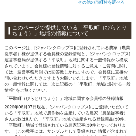
その他の市町村を調べる
このページで提供している
「平取町（びらとり
ちょう）」
地域
の情報について
このページは、[ジャパンクロップス]に登録されている農家（農業
従事者）様が提供する会員様の登録情報と、[ジャパンクロップス]
運営事務局が提供する「平取町」地域に関する一般情報から構成
されています。会員様の登録情報に対するご意見・ご質問に関し
ては、運営事務局側では回答致しかねますので、会員様に直接お
問い合わせいただきますようお願いいたします。「平取町」地域
の一般情報に関しては、次に記載の "「平取町」地域に関する一般
情報" をご覧ください。
「平取町（びらとりちょう）」
地域
に関する
会員様
の
登録
情報
2026年08月07日現在、[ジャパンクロップス]にご登録いただいて
いる「平取町」地域で農作物を生産している農家（農業従事者）
さんの数は
0
人で、「平取町」地域で生産される登録商品は
0
件、
「平取町」地域で登録されている農家記事は
0
件となっておりま
す。（この数字には、サンプルとして登録された情報が含まれて