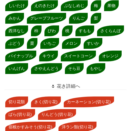
しいたけ
えのきたけ
ぶなしめじ
梅
果物
みかん
グレープフルーツ
りんご
梨
西洋なし
柿
びわ
桃
すもも
さくらんぼ
ぶどう
栗
いちご
メロン
すいか
パイナップル
キウイ
スイートコーン
オレンジ
いんげん
さやえんどう
そら豆
もやし
🌷 花き詳細へ
切り花類
きく(切り花)
カーネーション(切り花)
ばら(切り花)
りんどう(切り花)
宿根かすみそう(切り花)
洋ラン類(切り花)