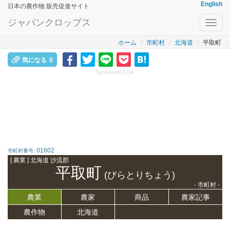
English
日本の農作物 販売促進サイト
ジャパンクロップス
Toggl
navig
ホーム
市町村
北海道
平取町
気になる
0
Sponsored Link
01602
市町村番号:
[ 農業 ] 北海道 沙流郡
平取町
(びらとりちょう)
- 市町村 -
農業
農家
商品
農家記事
農作物
北海道