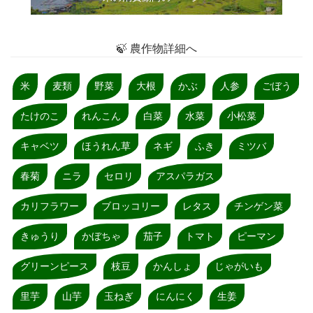
🍃 農作物詳細へ
米
麦類
野菜
大根
かぶ
人参
ごぼう
たけのこ
れんこん
白菜
水菜
小松菜
キャベツ
ほうれん草
ネギ
ふき
ミツバ
春菊
ニラ
セロリ
アスパラガス
カリフラワー
ブロッコリー
レタス
チンゲン菜
きゅうり
かぼちゃ
茄子
トマト
ピーマン
グリーンピース
枝豆
かんしょ
じゃがいも
里芋
山芋
玉ねぎ
にんにく
生姜