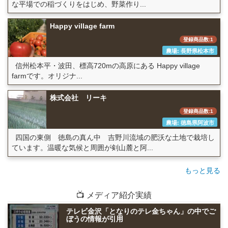
な平場での稲づくりをはじめ、野菜作り...
Happy village farm
登録商品数:1
農場: 長野県松本市
信州松本平・波田、標高720mの高原にある Happy village
farmです。オリジナ...
株式会社 リーキ
登録商品数:1
農場: 徳島県阿波市
四国の東側 徳島の真ん中 吉野川流域の肥沃な土地で栽培し
ています。温暖な気候と周囲が剣山麓と阿...
もっと見る
📺 メディア紹介実績
テレビ金沢「となりのテレ金ちゃん」の中でご
ぼうの情報が引用