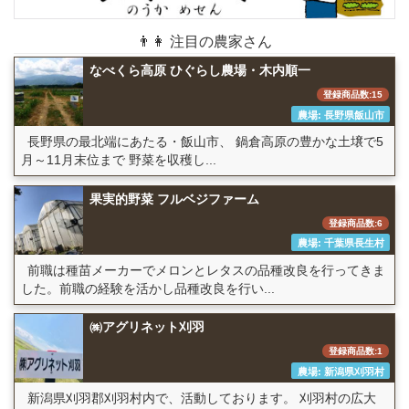
👨👩 注目の農家さん
なべくら高原 ひぐらし農場・木内順一
登録商品数:15
農場: 長野県飯山市
長野県の最北端にあたる・飯山市、 鍋倉高原の豊かな土壌で5
月～11月末位まで 野菜を収穫し...
果実的野菜 フルベジファーム
登録商品数:6
農場: 千葉県長生村
前職は種苗メーカーでメロンとレタスの品種改良を行ってきま
した。前職の経験を活かし品種改良を行い...
㈱アグリネット刈羽
登録商品数:1
農場: 新潟県刈羽村
新潟県刈羽郡刈羽村内で、活動しております。 刈羽村の広大