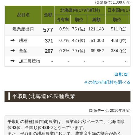
(金額単位: 1,000万円)
北海道内(179市町村)
日本国内(171
品目名
金額
占有率
順位
総額
順位
農業産出額
577
0.5%
75 (位)
121,143
511 (位)
耕種
371
0.7%
42 (位)
51,303
488 (位)
畜産
207
0.3%
79 (位)
69,852
384 (位)
加工農産物
-
-
-
-
-
出典: [1]
その他の市町村を調べる
平取町(北海道)の耕種農業
(対象データ: 2016年度産)
平取町の耕種(農作物)農業は、農業産出額ベースで、北海道順
位
42
位、全国順位
488
位となっています。
また、平取町の耕種農業において、農業産出額の割合が高く、