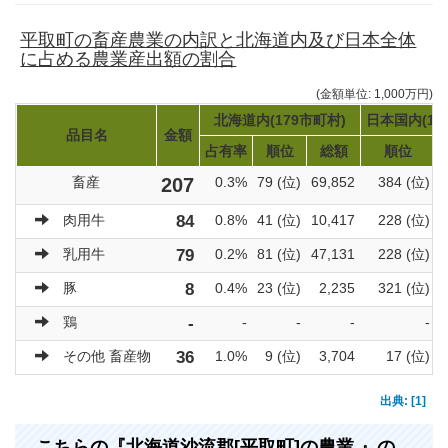
平取町の畜産農業の内訳と北海道内及び日本全体
に占める農業産出額の割合
(金額単位: 1,000万円)
北海道内(179市町村)
日本国内(17
品目名
金額
占有率
順位
総額
順位
畜産
207
0.3%
79 (位)
69,852
384 (位)
肉用牛
84
0.8%
41 (位)
10,417
228 (位)
乳用牛
79
0.2%
81 (位)
47,131
228 (位)
豚
8
0.4%
23 (位)
2,235
321 (位)
鶏
-
-
-
-
-
その他 畜産物
36
1.0%
9 (位)
3,704
17 (位)
出典: [1]
こちらの『北海道沙流郡[平取町]の農業 』の