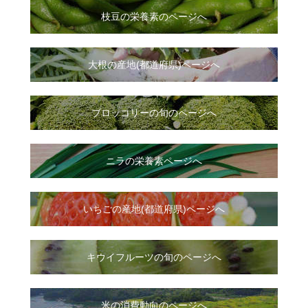
枝豆の栄養素のページへ
大根
の
産地(都道府県)ページへ
ブロッコリーの旬のページへ
ニラ
の
栄養素ページへ
いちご
の
産地(都道府県)ページへ
キウイフルーツの旬のページへ
米の消費動向のページへ