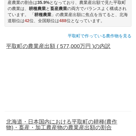
産農業の割合は
35.9%
となっており、農業産出額で見た平取町
の農業は、
耕種農業
と
畜産農業
の両方でバランスよく構成され
ています。 「
耕種農業
」の農業産出額に焦点を当てると、北海
道順位は
42
位、全国順位は
488
位となっています。
平取町で作っている農作物を見る
平取町の農業産出額 ( 577,000万円 )の内訳
北海道・日本国内における平取町の耕種(農作
物)・畜産・加工農産物の農業産出額の割合