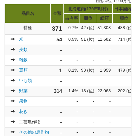
(金額単位: 1,000万円)
北海道内(179市町村)
日本国内(1
品目名
金額
占有率
順位
総額
順位
耕種
371
0.7%
42 (位)
51,303
488 (位)
米
54
0.5%
51 (位)
11,682
714 (位)
麦類
-
-
-
-
-
雑穀
-
-
-
-
-
豆類
1
0.1%
93 (位)
1,959
479 (位)
いも類
-
-
-
-
-
野菜
314
1.4%
18 (位)
22,068
202 (位)
果物
-
-
-
-
-
花き
-
-
-
-
-
工芸農作物
-
-
-
-
-
その他の農作物
-
-
-
-
-