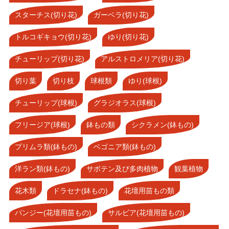
スターチス(切り花)
ガーベラ(切り花)
トルコギキョウ(切り花)
ゆり(切り花)
チューリップ(切り花)
アルストロメリア(切り花)
切り葉
切り枝
球根類
ゆり(球根)
チューリップ(球根)
グラジオラス(球根)
フリージア(球根)
鉢もの類
シクラメン(鉢もの)
プリムラ類(鉢もの)
ベゴニア類(鉢もの)
洋ラン類(鉢もの)
サボテン及び多肉植物
観葉植物
花木類
ドラセナ(鉢もの)
花壇用苗もの類
パンジー(花壇用苗もの)
サルビア(花壇用苗もの)