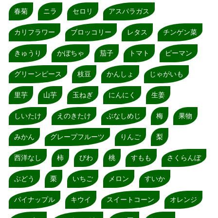
春菊
ニラ
セロリ
アスパラガス
カリフラワー
ブロッコリー
レタス
チンゲン菜
きゅうり
かぼちゃ
茄子
トマト
ピーマン
グリーンピース
枝豆
かんしょ
じゃがいも
里芋
山芋
玉ねぎ
にんにく
生姜
しいたけ
えのきたけ
ぶなしめじ
梅
果物
みかん
グレープフルーツ
りんご
梨
西洋なし
柿
びわ
桃
すもも
さくらんぼ
ぶどう
栗
いちご
メロン
すいか
パイナップル
キウイ
スイートコーン
オレンジ