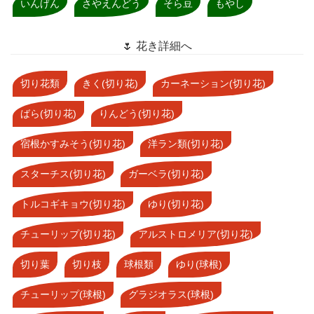
いんげん
さやえんどう
そら豆
もやし
🌷 花き詳細へ
切り花類
きく(切り花)
カーネーション(切り花)
ばら(切り花)
りんどう(切り花)
宿根かすみそう(切り花)
洋ラン類(切り花)
スターチス(切り花)
ガーベラ(切り花)
トルコギキョウ(切り花)
ゆり(切り花)
チューリップ(切り花)
アルストロメリア(切り花)
切り葉
切り枝
球根類
ゆり(球根)
チューリップ(球根)
グラジオラス(球根)