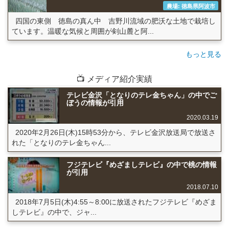
農場: 徳島県阿波市
四国の東側 徳島の真ん中 吉野川流域の肥沃な土地で栽培し
ています。温暖な気候と周囲が剣山麓と阿...
もっと見る
📺 メディア紹介実績
テレビ金沢「となりのテレ金ちゃん」の中でご
ぼうの情報が引用
2020.03.19
2020年2月26日(木)15時53分から、テレビ金沢放送局で放送さ
れた「となりのテレ金ちゃん...
フジテレビ『めざましテレビ』の中で桃の情報
が引用
2018.07.10
2018年7月5日(木)4:55～8:00に放送されたフジテレビ『めざま
しテレビ』の中で、ジャ...