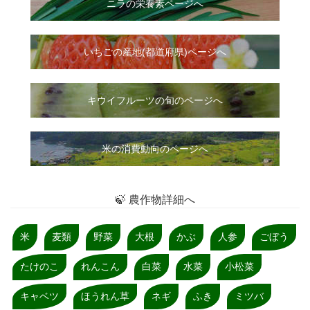
ニラ
の
栄養素ページへ
いちご
の
産地(都道府県)ページへ
キウイフルーツの旬のページへ
米の消費動向のページへ
🍃 農作物詳細へ
米
麦類
野菜
大根
かぶ
人参
ごぼう
たけのこ
れんこん
白菜
水菜
小松菜
キャベツ
ほうれん草
ネギ
ふき
ミツバ