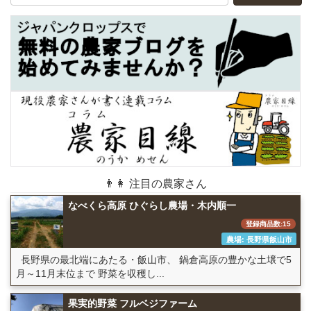
👨👩 注目の農家さん
なべくら高原 ひぐらし農場・木内順一
登録商品数:15
農場: 長野県飯山市
長野県の最北端にあたる・飯山市、 鍋倉高原の豊かな土壌で5
月～11月末位まで 野菜を収穫し...
果実的野菜 フルベジファーム