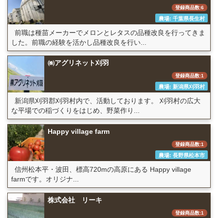
登録商品数:6
農場: 千葉県長生村
前職は種苗メーカーでメロンとレタスの品種改良を行ってきま
した。前職の経験を活かし品種改良を行い...
㈱アグリネット刈羽
登録商品数:1
農場: 新潟県刈羽村
新潟県刈羽郡刈羽村内で、活動しております。 刈羽村の広大
な平場での稲づくりをはじめ、野菜作り...
Happy village farm
登録商品数:1
農場: 長野県松本市
信州松本平・波田、標高720mの高原にある Happy village
farmです。オリジナ...
株式会社 リーキ
登録商品数:1