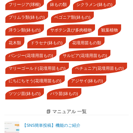
フリージア(球根)
鉢もの類
シクラメン(鉢もの)
プリムラ類(鉢もの)
ベゴニア類(鉢もの)
洋ラン類(鉢もの)
サボテン及び多肉植物
観葉植物
花木類
ドラセナ(鉢もの)
花壇用苗もの類
パンジー(花壇用苗もの)
サルビア(花壇用苗もの)
マリーゴールド(花壇用苗もの)
ペチュニア(花壇用苗もの)
にちにちそう(花壇用苗もの)
アジサイ(鉢もの)
ツツジ苗(鉢もの)
バラ苗(鉢もの)
📗 マニュアル 一覧
【SNS簡単投稿】機能のご紹介