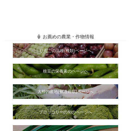
🏮 お薦めの農業・作物情報
りんごの品種(種類)ページへ
枝豆の栄養素のページへ
大根
の
産地(都道府県)ページへ
ブロッコリーの旬のページへ