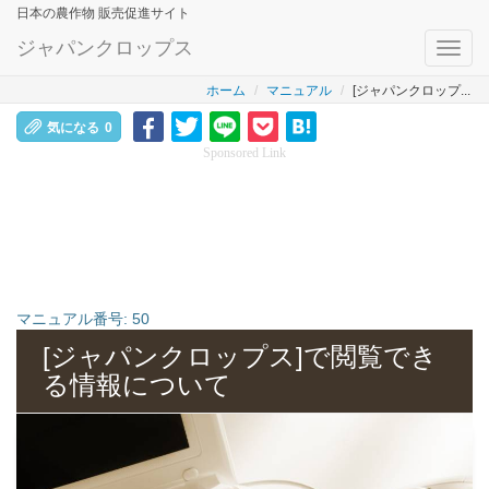
日本の農作物 販売促進サイト
ジャパンクロップス
Toggl
navig
ホーム
マニュアル
[ジャパンクロップ...
気になる
0
Sponsored Link
マニュアル番号:
50
[ジャパンクロップス]で閲覧でき
る情報について