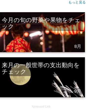
もっと見る
今月の旬の野菜や果物をチェ
ック
8月
来月の一般世帯の支出動向を
チェック
9月
Sponsored Link