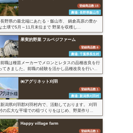
登録商品数:15
農場: 長野県飯山市
長野県の最北端にあたる・飯山市、 鍋倉高原の豊か
な土壌で5月～11月末位まで 野菜を収穫し...
果実的野菜 フルベジファーム
登録商品数:6
農場: 千葉県長生村
前職は種苗メーカーでメロンとレタスの品種改良を行
ってきました。前職の経験を活かし品種改良を行い...
㈱アグリネット刈羽
登録商品数:1
農場: 新潟県刈羽村
新潟県刈羽郡刈羽村内で、活動しております。 刈羽
村の広大な平場での稲づくりをはじめ、野菜作り...
Happy village farm
登録商品数:1