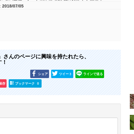
:
2018/07/05
 』さんのページに興味を持たれたら、
す！
シェア
ツイート
ラインで送る
に保存
ブックマーク
0