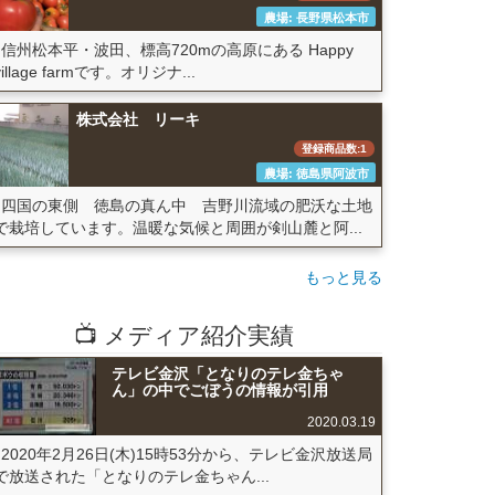
農場: 長野県松本市
信州松本平・波田、標高720mの高原にある Happy
village farmです。オリジナ...
株式会社 リーキ
登録商品数:1
農場: 徳島県阿波市
四国の東側 徳島の真ん中 吉野川流域の肥沃な土地
で栽培しています。温暖な気候と周囲が剣山麓と阿...
もっと見る
📺 メディア紹介実績
テレビ金沢「となりのテレ金ちゃ
ん」の中でごぼうの情報が引用
2020.03.19
2020年2月26日(木)15時53分から、テレビ金沢放送局
で放送された「となりのテレ金ちゃん...