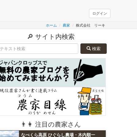
ログイン
ホーム
農家
株式会社 リーキ
🔎 サイト内検索
検索
👨👩 注目の農家さん
なべくら高原 ひぐらし農場・木内順一