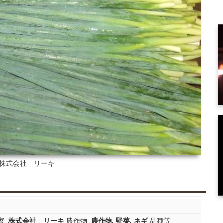
 株式会社 リーキ
家:
株式会社 リーキ
農作物:
農作物
,
野菜
,
ネギ
品種等: