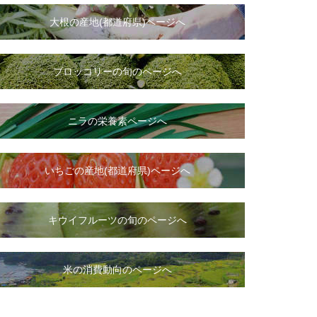
大根
の
産地(都道府県)ページへ
ブロッコリーの旬のページへ
ニラ
の
栄養素ページへ
いちご
の
産地(都道府県)ページへ
キウイフルーツの旬のページへ
米の消費動向のページへ