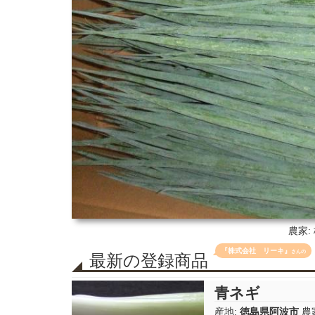
農家:
『株式会社 リーキ』
さんの
最新の登録商品
青ネギ
産地:
徳島県阿波市
農