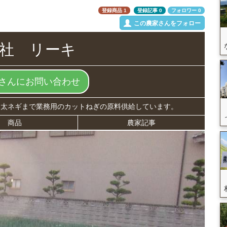
登録商品 1
登録記事 0
フォロワー 0
この農家さんをフォロー
社 リーキ
さんにお問い合わせ
 太ネギまで業務用のカットねぎの原料供給しています。
商品
農家記事