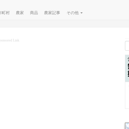
市町村
農家
商品
農家記事
その他
ponsored Link