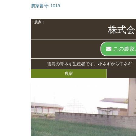
農家番号:
1019
[ 農家 ]
株式会
この農家
徳島の青ネギ生産者です。小ネギから中ネギ
農家