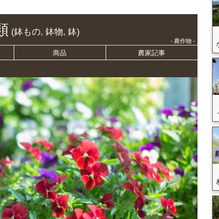
類
(鉢もの, 鉢物, 鉢)
- 農作物 -
商品
農家記事