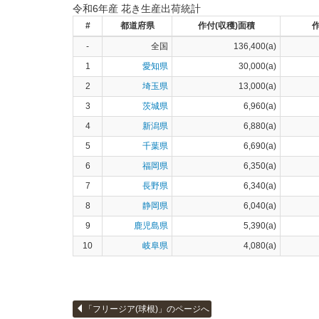
令和6年産 花き生産出荷統計
#
都道府県
作付(収穫)面積
作
-
全国
136,400(a)
1
愛知県
30,000(a)
2
埼玉県
13,000(a)
3
茨城県
6,960(a)
4
新潟県
6,880(a)
5
千葉県
6,690(a)
6
福岡県
6,350(a)
7
長野県
6,340(a)
8
静岡県
6,040(a)
9
鹿児島県
5,390(a)
10
岐阜県
4,080(a)
「フリージア(球根)」のページへ