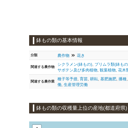
鉢もの類の基本情報
分類
農作物
花き
シクラメン(鉢もの)
,
プリムラ類(鉢もの
関連する
農作物
サボテン及び多肉植物
,
観葉植物
,
花木
種子等予措
,
育苗
,
耕耘
,
基肥施肥
,
播種
関連する農作業
働
,
生産管理労働
鉢もの類の収穫量上位の産地(都道府県)