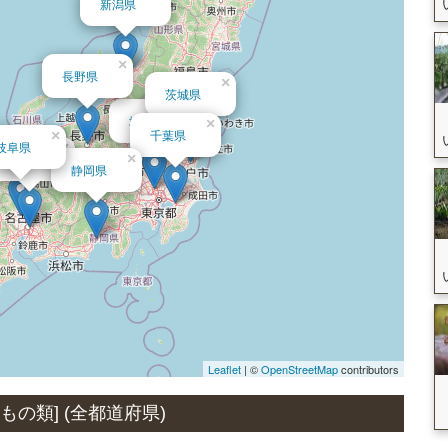
新潟県
×
長野県
×
茨城県
×
埼玉県
×
千葉県
×
岐阜県
×
愛知県
×
静岡県
Leaflet
| ©
OpenStreetMap
contributors
の類] (全都道府県)