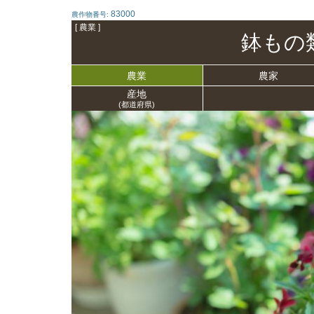
83000
農作物番号:
[ 農業 ]
鉢もの
農業
農家
産地
(都道府県)