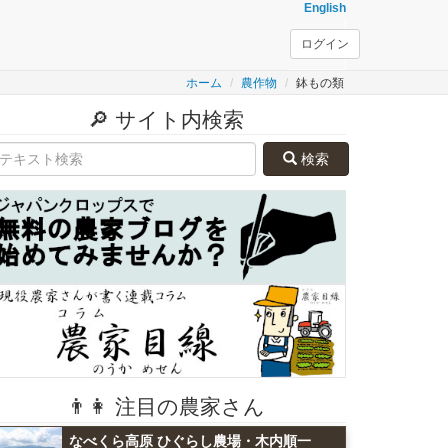
English
ログイン
ホーム
農作物
鉢もの類
🔎 サイト内検索
検索
👨👩 注目の農家さん
なべくら高原 ひぐらし農場・木内順一