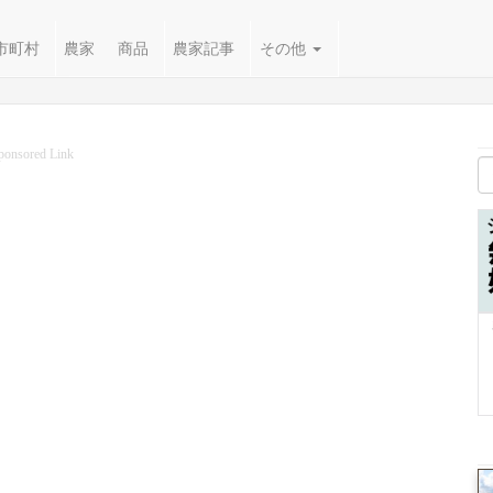
市町村
農家
商品
農家記事
その他
ponsored Link