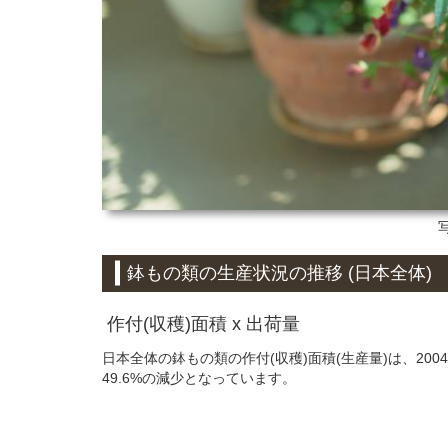
鉢もの類の生産状況の推移 (日本全体)
作付(収穫)面積 x 出荷量
日本全体の鉢もの類の作付(収穫)面積(生産量)は、200
49.6%の減少となっています。