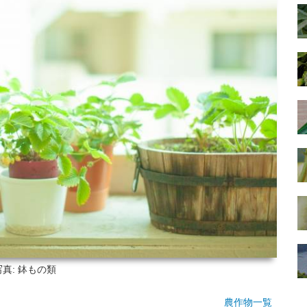
写真: 鉢もの類
農作物一覧