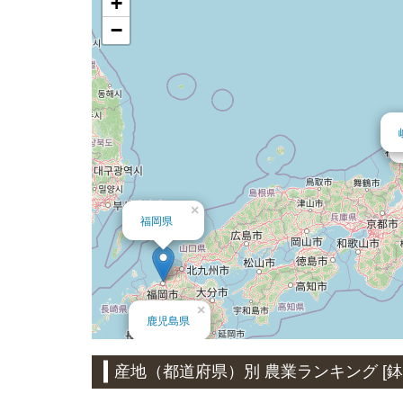
+
−
×
福岡県
×
鹿児島県
産地（都道府県）別 農業ランキング [鉢も