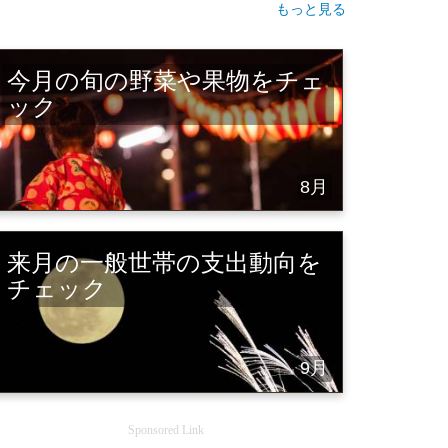
もっと見る
今月の旬の野菜や果物をチェ
ック
8月
来月の一般世帯の支出動向を
チェック
9月
Sponsored Link