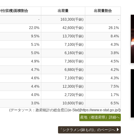
付(収穫)面積割合
出荷量
出荷量割合
-
163,300(千鉢)
-
22.0%
42,600(千鉢)
26.1%
9.5%
13,700(千鉢)
8.4%
5.1%
7,100(千鉢)
4.3%
5.0%
6,160(千鉢)
3.8%
4.9%
7,360(千鉢)
4.5%
4.7%
6,880(千鉢)
4.2%
4.6%
7,100(千鉢)
4.3%
4.4%
12,300(千鉢)
7.5%
4.0%
2,720(千鉢)
1.7%
3.0%
10,600(千鉢)
6.5%
(データソース：政府統計の総合窓口(e-Stat)[https://www.e-stat.go.jp/])
産地（都道府県）詳細へ
「シクラメン(鉢もの)」のページへ