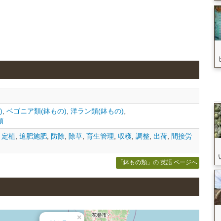
)
,
ベゴニア類(鉢もの)
,
洋ラン類(鉢もの)
,
類
,
定植
,
追肥施肥
,
防除
,
除草
,
育生管理
,
収穫
,
調整
,
出荷
,
間接労
「鉢もの類」の 英語 ページへ
×