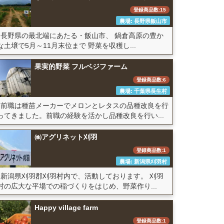
登録商品数:15
農場: 長野県飯山市
長野県の最北端にあたる・飯山市、 鍋倉高原の豊か
な土壌で5月～11月末位まで 野菜を収穫し...
果実的野菜 フルベジファーム
登録商品数:6
農場: 千葉県長生村
前職は種苗メーカーでメロンとレタスの品種改良を行
ってきました。前職の経験を活かし品種改良を行い...
㈱アグリネット刈羽
登録商品数:1
農場: 新潟県刈羽村
新潟県刈羽郡刈羽村内で、活動しております。 刈羽
村の広大な平場での稲づくりをはじめ、野菜作り...
Happy village farm
登録商品数:1