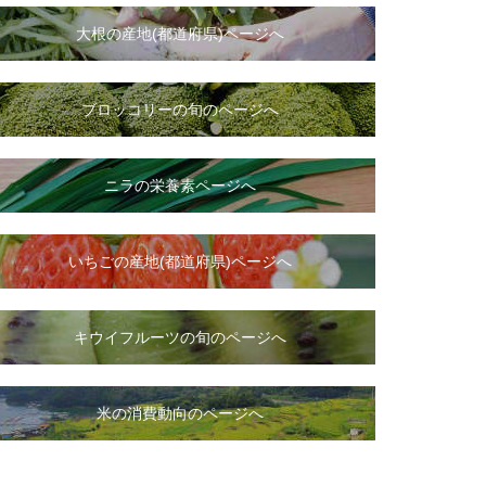
大根
の
産地(都道府県)ページへ
ブロッコリーの旬のページへ
ニラ
の
栄養素ページへ
いちご
の
産地(都道府県)ページへ
キウイフルーツの旬のページへ
米の消費動向のページへ