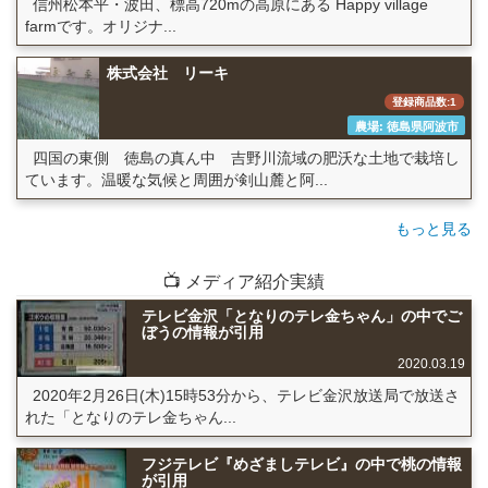
信州松本平・波田、標高720mの高原にある Happy village
farmです。オリジナ...
株式会社 リーキ
登録商品数:1
農場: 徳島県阿波市
四国の東側 徳島の真ん中 吉野川流域の肥沃な土地で栽培し
ています。温暖な気候と周囲が剣山麓と阿...
もっと見る
📺 メディア紹介実績
テレビ金沢「となりのテレ金ちゃん」の中でご
ぼうの情報が引用
2020.03.19
2020年2月26日(木)15時53分から、テレビ金沢放送局で放送さ
れた「となりのテレ金ちゃん...
フジテレビ『めざましテレビ』の中で桃の情報
が引用