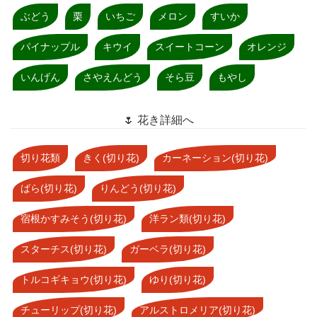
ぶどう
栗
いちご
メロン
すいか
パイナップル
キウイ
スイートコーン
オレンジ
いんげん
さやえんどう
そら豆
もやし
🌷 花き詳細へ
切り花類
きく(切り花)
カーネーション(切り花)
ばら(切り花)
りんどう(切り花)
宿根かすみそう(切り花)
洋ラン類(切り花)
スターチス(切り花)
ガーベラ(切り花)
トルコギキョウ(切り花)
ゆり(切り花)
チューリップ(切り花)
アルストロメリア(切り花)