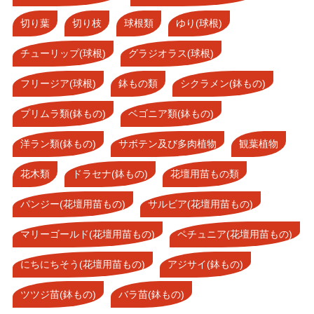
切り葉
切り枝
球根類
ゆり(球根)
チューリップ(球根)
グラジオラス(球根)
フリージア(球根)
鉢もの類
シクラメン(鉢もの)
プリムラ類(鉢もの)
ベゴニア類(鉢もの)
洋ラン類(鉢もの)
サボテン及び多肉植物
観葉植物
花木類
ドラセナ(鉢もの)
花壇用苗もの類
パンジー(花壇用苗もの)
サルビア(花壇用苗もの)
マリーゴールド(花壇用苗もの)
ペチュニア(花壇用苗もの)
にちにちそう(花壇用苗もの)
アジサイ(鉢もの)
ツツジ苗(鉢もの)
バラ苗(鉢もの)