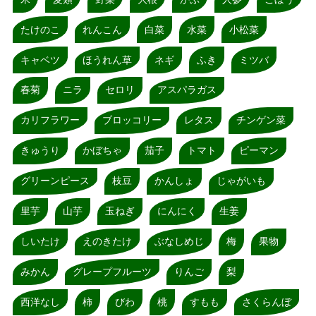
たけのこ
れんこん
白菜
水菜
小松菜
キャベツ
ほうれん草
ネギ
ふき
ミツバ
春菊
ニラ
セロリ
アスパラガス
カリフラワー
ブロッコリー
レタス
チンゲン菜
きゅうり
かぼちゃ
茄子
トマト
ピーマン
グリーンピース
枝豆
かんしょ
じゃがいも
里芋
山芋
玉ねぎ
にんにく
生姜
しいたけ
えのきたけ
ぶなしめじ
梅
果物
みかん
グレープフルーツ
りんご
梨
西洋なし
柿
びわ
桃
すもも
さくらんぼ