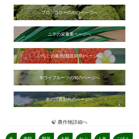
ブロッコリーの旬のページへ
ニラ
の
栄養素ページへ
いちご
の
産地(都道府県)ページへ
キウイフルーツの旬のページへ
米の消費動向のページへ
🍃 農作物詳細へ
米
麦類
野菜
大根
かぶ
人参
ごぼう