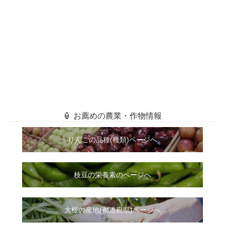
🏮 お薦めの農業・作物情報
りんごの品種(種類)ページへ
枝豆の栄養素のページへ
大根
の
産地(都道府県)ページへ