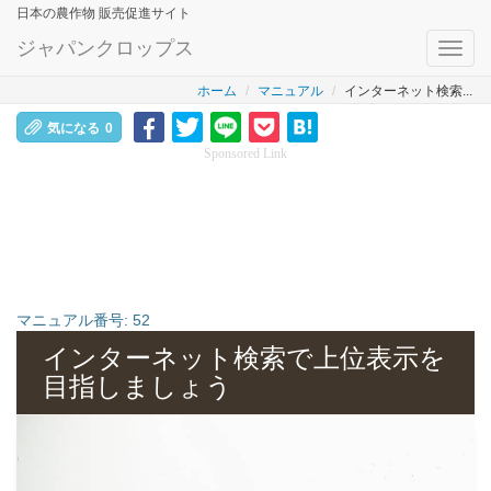
日本の農作物 販売促進サイト
ジャパンクロップス
Toggl
navig
ホーム
マニュアル
インターネット検索...
気になる
0
Sponsored Link
マニュアル番号:
52
インターネット検索で上位表示を
目指しましょう