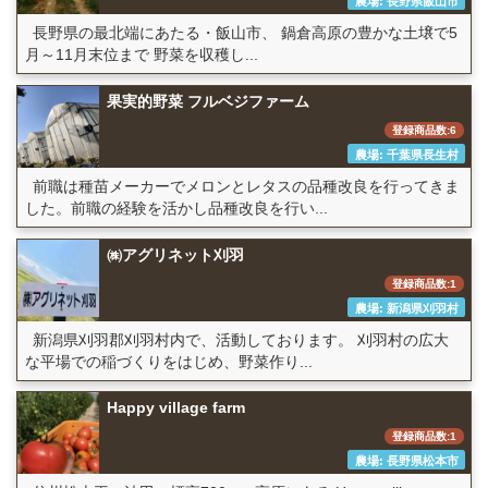
農場: 長野県飯山市
長野県の最北端にあたる・飯山市、 鍋倉高原の豊かな土壌で5
月～11月末位まで 野菜を収穫し...
果実的野菜 フルベジファーム
登録商品数:6
農場: 千葉県長生村
前職は種苗メーカーでメロンとレタスの品種改良を行ってきま
した。前職の経験を活かし品種改良を行い...
㈱アグリネット刈羽
登録商品数:1
農場: 新潟県刈羽村
新潟県刈羽郡刈羽村内で、活動しております。 刈羽村の広大
な平場での稲づくりをはじめ、野菜作り...
Happy village farm
登録商品数:1
農場: 長野県松本市