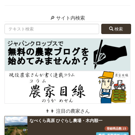
🔎 サイト内検索
検索
👨👩 注目の農家さん
なべくら高原 ひぐらし農場・木内順一
登録商品数:15