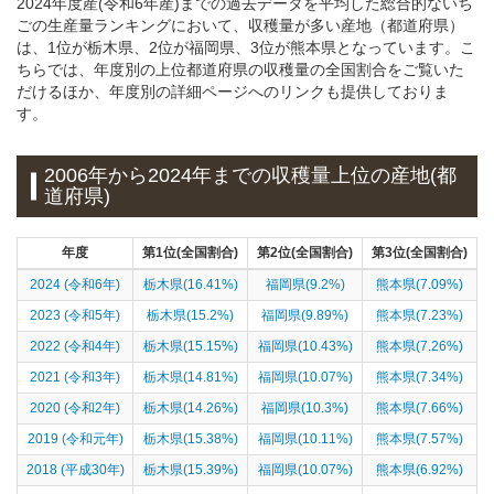
2024年度産(令和6年産)までの過去データを平均した総合的ないち
ごの生産量ランキングにおいて、収穫量が多い産地（都道府県）
は、1位が栃木県、2位が福岡県、3位が熊本県となっています。こ
ちらでは、年度別の上位都道府県の収穫量の全国割合をご覧いた
だけるほか、年度別の詳細ページへのリンクも提供しておりま
す。
2006年から2024年までの収穫量上位の産地(都
道府県)
年度
第1位(全国割合)
第2位(全国割合)
第3位(全国割合)
2024 (令和6年)
栃木県(16.41%)
福岡県(9.2%)
熊本県(7.09%)
2023 (令和5年)
栃木県(15.2%)
福岡県(9.89%)
熊本県(7.23%)
2022 (令和4年)
栃木県(15.15%)
福岡県(10.43%)
熊本県(7.26%)
2021 (令和3年)
栃木県(14.81%)
福岡県(10.07%)
熊本県(7.34%)
2020 (令和2年)
栃木県(14.26%)
福岡県(10.3%)
熊本県(7.66%)
2019 (令和元年)
栃木県(15.38%)
福岡県(10.11%)
熊本県(7.57%)
2018 (平成30年)
栃木県(15.39%)
福岡県(10.07%)
熊本県(6.92%)