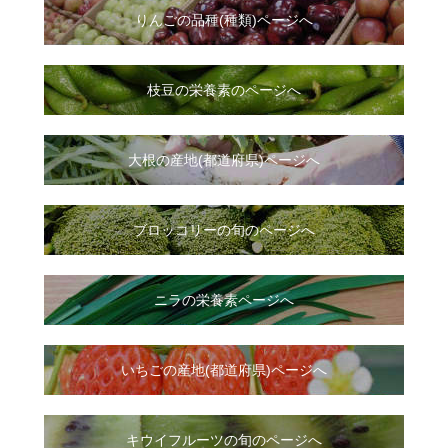
りんごの品種(種類)ページへ
枝豆の栄養素のページへ
大根
の
産地(都道府県)ページへ
ブロッコリーの旬のページへ
ニラ
の
栄養素ページへ
いちご
の
産地(都道府県)ページへ
キウイフルーツの旬のページへ