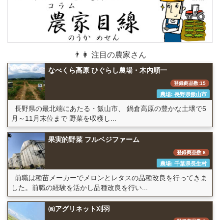
👨👩 注目の農家さん
なべくら高原 ひぐらし農場・木内順一
登録商品数:15
農場: 長野県飯山市
長野県の最北端にあたる・飯山市、 鍋倉高原の豊かな土壌で5
月～11月末位まで 野菜を収穫し...
果実的野菜 フルベジファーム
登録商品数:6
農場: 千葉県長生村
前職は種苗メーカーでメロンとレタスの品種改良を行ってきま
した。前職の経験を活かし品種改良を行い...
㈱アグリネット刈羽