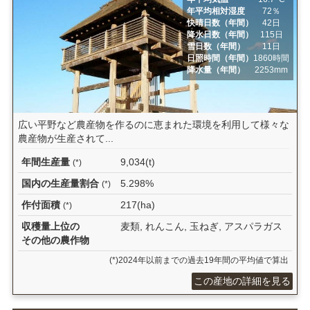
年平均相対湿度
72％
快晴日数（年間）
42日
降水日数（年間）
115日
雪日数（年間）
11日
日照時間（年間）
1860時間
降水量（年間）
2253mm
広い平野など農産物を作るのに恵まれた環境を利用して様々な
農産物が生産されて...
年間生産量
9,034(t)
(*)
国内の生産量割合
5.298%
(*)
作付面積
217(ha)
(*)
収穫量上位の
麦類, れんこん, 玉ねぎ, アスパラガス
その他の農作物
(*)2024年以前までの過去19年間の平均値で算出
この産地の詳細を見る