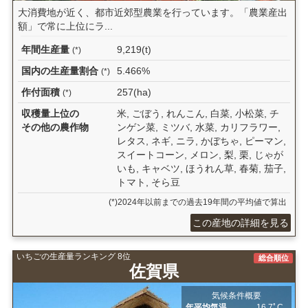
大消費地が近く、都市近郊型農業を行っています。「農業産出
額」で常に上位にラ...
年間生産量
9,219(t)
(*)
国内の生産量割合
5.466%
(*)
作付面積
257(ha)
(*)
収穫量上位の
米, ごぼう, れんこん, 白菜, 小松菜, チ
その他の農作物
ンゲン菜, ミツバ, 水菜, カリフラワー,
レタス, ネギ, ニラ, かぼちゃ, ピーマン,
スイートコーン, メロン, 梨, 栗, じゃが
いも, キャベツ, ほうれん草, 春菊, 茄子,
トマト, そら豆
(*)2024年以前までの過去19年間の平均値で算出
この産地の詳細を見る
いちごの生産量ランキング 8位
総合順位
佐賀県
気候条件概要
年平均気温
16.7ﾟC