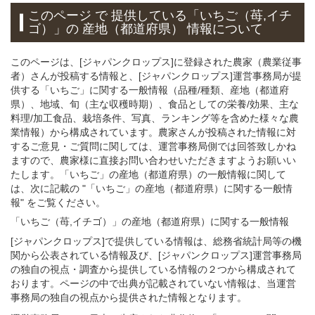
このページ で 提供している「いちご（苺,イチ
ゴ）」
の 産地（都道府県） 情報について
このページは、[ジャパンクロップス]に登録された農家（農業従事
者）さんが投稿する情報と、[ジャパンクロップス]運営事務局が提
供する「いちご」に関する一般情報（品種/種類、産地（都道府
県）、地域、旬（主な収穫時期）、食品としての栄養/効果、主な
料理/加工食品、栽培条件、写真、ランキング等を含めた様々な農
業情報）から構成されています。農家さんが投稿された情報に対
するご意見・ご質問に関しては、運営事務局側では回答致しかね
ますので、農家様に直接お問い合わせいただきますようお願いい
たします。「いちご」の産地（都道府県）の一般情報に関して
は、次に記載の "「いちご」の産地（都道府県）に関する一般情
報" をご覧ください。
「いちご（苺,イチゴ）」
の
産地（都道府県）に関する一般
情報
[ジャパンクロップス]で提供している情報は、総務省統計局等の機
関から公表されている情報及び、[ジャパンクロップス]運営事務局
の独自の視点・調査から提供している情報の２つから構成されて
おります。ページの中で出典が記載されていない情報は、当運営
事務局の独自の視点から提供された情報となります。