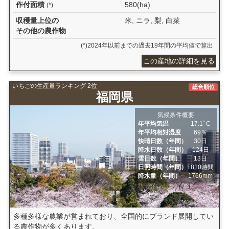
作付面積
580(ha)
(*)
収穫量上位の
米, ニラ, 梨, 白菜
その他の農作物
(*)2024年以前までの過去19年間の平均値で算出
この産地の詳細を見る
いちごの生産量ランキング 2位
総合順位
福岡県
気候条件概要
年平均気温
17.1ﾟC
年平均相対湿度
69％
快晴日数（年間）
30日
降水日数（年間）
124日
雪日数（年間）
13日
日照時間（年間）
1810時間
降水量（年間）
1766mm
多種多様な農業が営まれており、全国的にブランド展開してい
る農作物が多くあります。