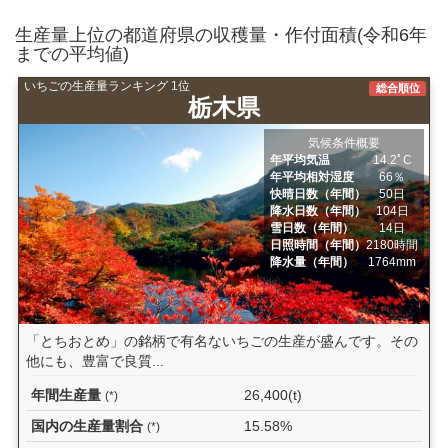
生産量上位の都道府県の収穫量・作付面積(令和6年
までの平均値)
いちごの生産量ランキング 1位
総合順位
栃木県
気候条件概要
年平均気温
14.2ﾟC
年平均相対湿度
66％
快晴日数（年間）
50日
降水日数（年間）
104日
雪日数（年間）
14日
日照時間（年間）
2180時間
降水量（年間）
1764mm
「とちおとめ」の銘柄で有名ないちごの生産が盛んです。その
他にも、豊富で良質...
年間生産量
26,400(t)
(*)
国内の生産量割合
15.58%
(*)