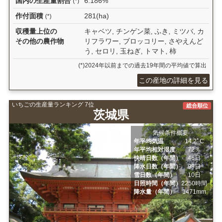
国内の生産量割合
6.186%
(*)
作付面積
281(ha)
(*)
収穫量上位の
キャベツ, チンゲン菜, ふき, ミツバ, カ
その他の農作物
リフラワー, ブロッコリー, さやえんど
う, セロリ, 玉ねぎ, トマト, 柿
(*)2024年以前までの過去19年間の平均値で算出
この産地の詳細を見る
いちごの生産量ランキング 7位
総合順位
茨城県
気候条件概要
年平均気温
14.2ﾟC
年平均相対湿度
72％
快晴日数（年間）
46日
降水日数（年間）
99日
雪日数（年間）
10日
日照時間（年間）
2250時間
降水量（年間）
1471mm