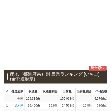
総合順位
産地（都道府県）別 農業ランキング [いちご]
(全都道府県)
#
都道府県
収穫量
収穫量割合
出荷量
出荷量割合
作付面積
-
全国
169,315(t)
-
155,068(t)
-
5,576(ha)
1
栃木県
26,400(t)
15.6%
24,563(t)
15.8%
580(ha)