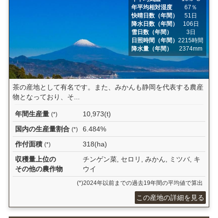
年平均相対湿度
67％
快晴日数（年間）
51日
降水日数（年間）
106日
雪日数（年間）
3日
日照時間（年間）
2215時間
降水量（年間）
2374mm
茶の産地として有名です。また、みかんも静岡を代表する農産
物となっており、そ...
年間生産量
10,973(t)
(*)
国内の生産量割合
6.484%
(*)
作付面積
318(ha)
(*)
収穫量上位の
チンゲン菜, セロリ, みかん, ミツバ, キ
その他の農作物
ウイ
(*)2024年以前までの過去19年間の平均値で算出
この産地の詳細を見る