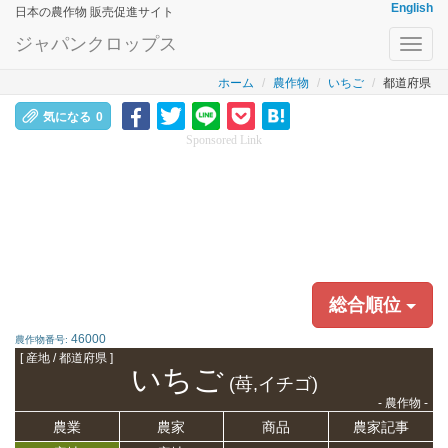
English
日本の農作物 販売促進サイト
ジャパンクロップス
Toggl
navig
ホーム
農作物
いちご
都道府県
気になる
0
Sponsored Link
総合順位
46000
農作物番号:
[ 産地 / 都道府県 ]
いちご
(苺,イチゴ)
- 農作物 -
農業
農家
商品
農家記事