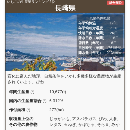
いちごの生産量ランキング 5位
総合順位
長崎県
気候条件概要
年平均気温
17ﾟC
年平均相対湿度
71％
快晴日数（年間）
26日
降水日数（年間）
118日
雪日数（年間）
6日
日照時間（年間）
1761時間
降水量（年間）
2134mm
変化に富んだ地形、自然条件をいかし多種多様な農産物が生産
されています。びわ...
年間生産量
10,677(t)
(*)
国内の生産量割合
6.312%
(*)
作付面積
277(ha)
(*)
収穫量上位の
じゃがいも, アスパラガス, びわ, 人参,
その他の農作物
レタス, 玉ねぎ, かぼちゃ, そら豆, みか