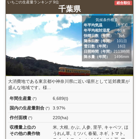
いちごの生産量ランキング 9位
総合順位
千葉県
気候条件概要
年平均気温
16.3ﾟC
年平均相対湿度
63％
快晴日数（年間）
NA
降水日数（年間）
101日
雪日数（年間）
16日
日照時間（年間）
2113時間
降水量（年間）
1496mm
大消費地である東京都や神奈川県に近い場所として近郊農業が
盛んな地域です。様...
年間生産量
6,689(t)
(*)
国内の生産量割合
3.97%
(*)
作付面積
220(ha)
(*)
収穫量上位の
米, 大根, かぶ, 人参, 里芋, キャベツ, ほ
その他の農作物
うれん草, ミツバ, 春菊, ネギ, トマト,