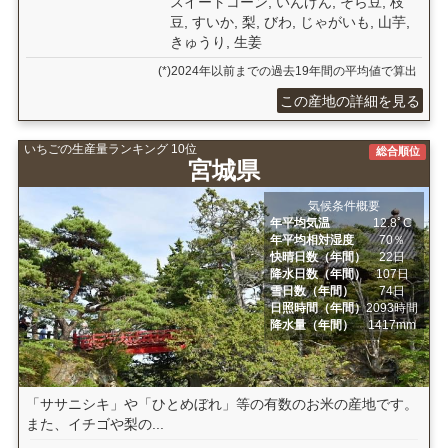
スイートコーン, いんげん, そら豆, 枝
豆, すいか, 梨, びわ, じゃがいも, 山芋,
きゅうり, 生姜
(*)2024年以前までの過去19年間の平均値で算出
この産地の詳細を見る
いちごの生産量ランキング 10位
総合順位
宮城県
気候条件概要
年平均気温
12.8ﾟC
年平均相対湿度
70％
快晴日数（年間）
22日
降水日数（年間）
107日
雪日数（年間）
74日
日照時間（年間）
2093時間
降水量（年間）
1417mm
「ササニシキ」や「ひとめぼれ」等の有数のお米の産地です。
また、イチゴや梨の...