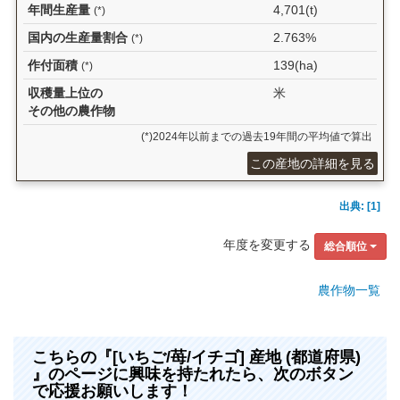
年間生産量
4,701(t)
(*)
国内の生産量割合
2.763%
(*)
作付面積
139(ha)
(*)
収穫量上位の
米
その他の農作物
(*)2024年以前までの過去19年間の平均値で算出
この産地の詳細を見る
出典: [1]
年度を変更する
総合順位
農作物一覧
こちらの『[いちご/苺/イチゴ] 産地 (都道府県)
』のページに興味を持たれたら、次のボタン
で応援お願いします！