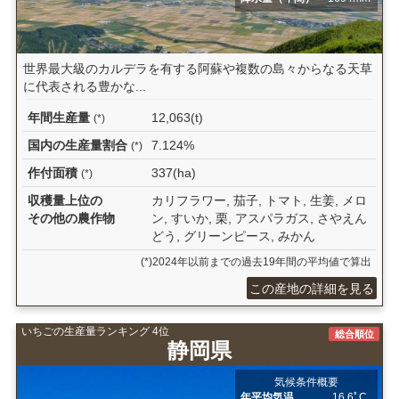
世界最大級のカルデラを有する阿蘇や複数の島々からなる天草
に代表される豊かな...
年間生産量
12,063(t)
(*)
国内の生産量割合
7.124%
(*)
作付面積
337(ha)
(*)
収穫量上位の
カリフラワー, 茄子, トマト, 生姜, メロ
その他の農作物
ン, すいか, 栗, アスパラガス, さやえん
どう, グリーンピース, みかん
(*)2024年以前までの過去19年間の平均値で算出
この産地の詳細を見る
いちごの生産量ランキング 4位
総合順位
静岡県
気候条件概要
年平均気温
16.6ﾟC