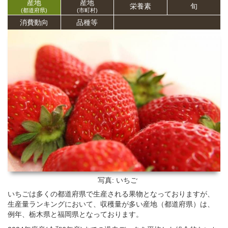
産地
産地
栄養
素
旬
(都道府県)
(市町村)
消費動向
品種等
写真: いちご
いちごは多くの都道府県で生産される果物となっておりますが、
生産量ランキングにおいて、収穫量が多い産地（都道府県）は、
例年、栃木県と福岡県となっております。