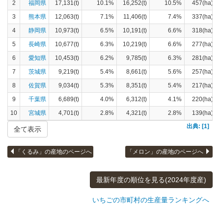
2
福岡県
17,131(t)
10.1%
16,252(t)
10.5%
457(ha)
3
熊本県
12,063(t)
7.1%
11,406(t)
7.4%
337(ha)
4
静岡県
10,973(t)
6.5%
10,191(t)
6.6%
318(ha)
5
長崎県
10,677(t)
6.3%
10,219(t)
6.6%
277(ha)
6
愛知県
10,453(t)
6.2%
9,785(t)
6.3%
281(ha)
7
茨城県
9,219(t)
5.4%
8,661(t)
5.6%
257(ha)
8
佐賀県
9,034(t)
5.3%
8,351(t)
5.4%
217(ha)
9
千葉県
6,689(t)
4.0%
6,312(t)
4.1%
220(ha)
10
宮城県
4,701(t)
2.8%
4,321(t)
2.8%
139(ha)
出典: [1]
全て表示
「くるみ」の産地のページへ
「メロン」の産地のページへ
最新年度の順位を見る(2024年度産)
いちごの市町村の生産量ランキングへ