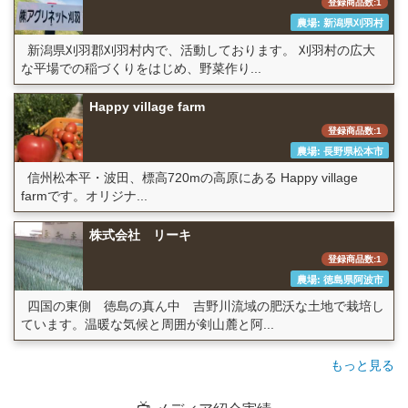
登録商品数:1
農場: 新潟県刈羽村
新潟県刈羽郡刈羽村内で、活動しております。 刈羽村の広大
な平場での稲づくりをはじめ、野菜作り...
Happy village farm
登録商品数:1
農場: 長野県松本市
信州松本平・波田、標高720mの高原にある Happy village
farmです。オリジナ...
株式会社 リーキ
登録商品数:1
農場: 徳島県阿波市
四国の東側 徳島の真ん中 吉野川流域の肥沃な土地で栽培し
ています。温暖な気候と周囲が剣山麓と阿...
もっと見る