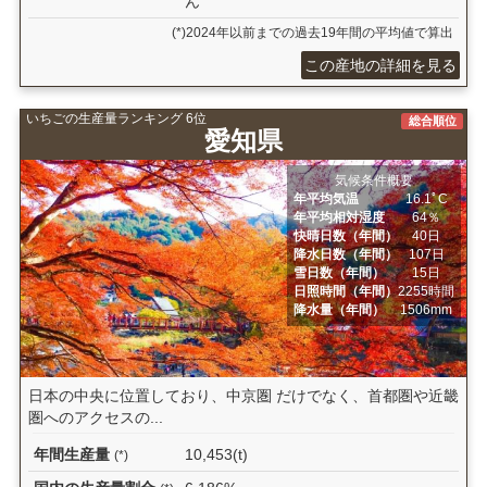
ん
(*)2024年以前までの過去19年間の平均値で算出
この産地の詳細を見る
いちごの生産量ランキング 6位
総合順位
愛知県
気候条件概要
年平均気温
16.1ﾟC
年平均相対湿度
64％
快晴日数（年間）
40日
降水日数（年間）
107日
雪日数（年間）
15日
日照時間（年間）
2255時間
降水量（年間）
1506mm
日本の中央に位置しており、中京圏 だけでなく、首都圏や近畿
圏へのアクセスの...
年間生産量
10,453(t)
(*)