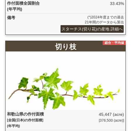
作付面積全国割合
33.43%
(年平均)
備考
(*)2024年度までの過去
21年間のデータから算出
スターチス(切り花)の産地 詳細へ
総合・平均値
切り枝
和歌山県の作付面積
45,447 (acre)
[全国(日本)の作付面積]
[376,500 (acre)]
(年平均)