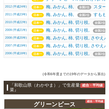
梅,
みかん,
柿,
スターチ
2012 (平成24年)
日本一
全国2位
梅,
みかん,
柿,
すもも,
2011 (平成23年)
日本一
全国2位
梅,
みかん,
柿,
切り枝,
2010 (平成22年)
日本一
全国2位
梅,
みかん,
柿,
切り枝,
2009 (平成21年)
日本一
全国2位
梅,
みかん,
柿,
切り枝,
さやえん
2008 (平成20年)
日本一
梅,
みかん,
柿,
切り枝,
さやえん
2007 (平成19年)
日本一
梅,
みかん,
柿,
切り枝,
2006 (平成18年)
日本一
全国2位
(令和6年度までの19年のデータから算出)
「和歌山県（わかやま）」で生産量が多い『野
総合・平均値
菜』
総合・平均値
グリーンピース