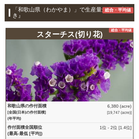
「和歌山県（わかやま）」で生産量が多い『花
総合・平均値
き』
総合・平均値
スターチス(切り花)
和歌山県の作付面積
6,380 (acre)
[全国(日本)の作付面積]
[19,747 (acre)]
(年平均)
作付面積全国順位
1位 - 2位 [1.4位]
(最高-最低 [平均])