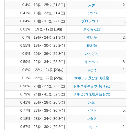
0.4%
18位 - 25位 [21.8位]
人参
2,44
0.41%
18位 - 23位 [21.4位]
ミツバ
6
0.84%
18位 - 31位 [22.6位]
ブロッコリー
1,19
0.01%
19位 - 19位 [19位]
さくらんぼ
0.7%
19位 - 24位 [21.3位]
すいか
2,42
0.55%
19位 - 30位 [25.2位]
花木類
0.9%
20位 - 36位 [29.3位]
いんげん
39
0.59%
22位 - 34位 [28.2位]
キャベツ
8,42
0.8%
22位 - 24位 [23位]
ぶどう
1,47
0.1%
22位 - 22位 [22位]
サボテン及び多肉植物
0.98%
23位 - 27位 [25.3位]
トルコギキョウ(切り花)
0.79%
24位 - 41位 [32.5位]
サルビア(花壇用苗もの)
0.41%
25位 - 28位 [26.5位]
水菜
16
0.77%
27位 - 38位 [30.7位]
トマト
5,58
0.18%
28位 - 34位 [30.3位]
レタス
99
0.67%
28位 - 30位 [29.2位]
いちご
1,15