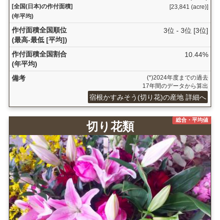
[全国(日本)の作付面積]
[23,841 (acre)]
(年平均)
作付面積全国順位
3位 - 3位 [3位]
(最高-最低 [平均])
作付面積全国割合
10.44%
(年平均)
備考
(*)2024年度までの過去
17年間のデータから算出
宿根かすみそう(切り花)の産地 詳細へ
総合・平均値
切り花類