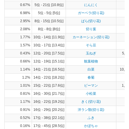
0.67%
5位 - 21位 [10.8位]
にんにく
13
6.98%
5位 - 5位 [5位]
ガーベラ(切り花)
2.95%
8位 - 15位 [10.5位]
ばら(切り花)
2.08%
8位 - 8位 [8位]
切り葉
1.77%
10位 - 14位 [11.9位]
カーネーション(切り花)
1.57%
10位 - 17位 [13.4位]
そら豆
26
0.43%
12位 - 20位 [17.5位]
玉ねぎ
5,11
0.66%
12位 - 19位 [15.1位]
観葉植物
1.14%
14位 - 21位 [16.5位]
白菜
10,24
1.2%
14位 - 22位 [18.2位]
春菊
36
1.01%
15位 - 22位 [17.6位]
ピーマン
1,45
0.81%
16位 - 30位 [21.7位]
小松菜
91
1.17%
16位 - 22位 [19.2位]
きく(切り花)
0.91%
16位 - 29位 [20.2位]
洋ラン類(切り花)
0.52%
17位 - 38位 [22.1位]
ふき
6
0.16%
17位 - 45位 [28.5位]
かぼちゃ
33