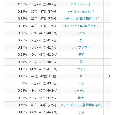
0.11%
35位 - 44位 [40.2位]
スイートコーン
25
0.19%
37位 - 37位 [37位]
シクラメン(鉢もの)
0.75%
37位 - 37位 [37位]
ペチュニア(花壇用苗もの)
0.44%
37位 - 37位 [37位]
にちにちそう(花壇用苗もの)
0.08%
38位 - 44位 [40.8位]
メロン
14
0.25%
39位 - 44位 [41.7位]
梨
58
0.17%
40位 - 44位 [41.4位]
カリフラワー
3
0.23%
40位 - 43位 [42.5位]
里芋
38
0.29%
40位 - 41位 [40.3位]
栗
5
0.12%
41位 - 43位 [41.6位]
ごぼう
17
0.42%
42位 - 42位 [42位]
米
34,13
0%
43位 - 44位 [43.8位]
ニラ
0.03%
43位 - 47位 [46.3位]
じゃがいも
84
0.02%
43位 - 45位 [44.6位]
山芋
2
0.59%
43位 - 43位 [43位]
マリーゴールド(花壇用苗もの)
0.15%
44位 - 45位 [44.4位]
かぶ
20