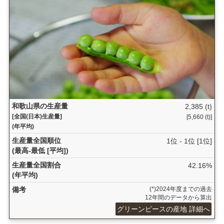
和歌山県の生産量
2,385 (t)
[全国(日本)生産量]
[5,660 (t)]
(年平均)
生産量全国順位
1位 - 1位 [1位]
(最高-最低 [平均])
生産量全国割合
42.16%
(年平均)
備考
(*)2024年度までの過去
12年間のデータから算出
グリーンピースの産地 詳細へ