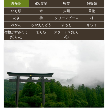
農作物
6次産業
野菜
雑穀類
いも類
米
麦類
果物
花き
梅
グリーンピース
柿
みかん
さやえんどう
すもも
キウイ
宿根かすみそう
切り枝
スターチス(切り
(切り花)
花)