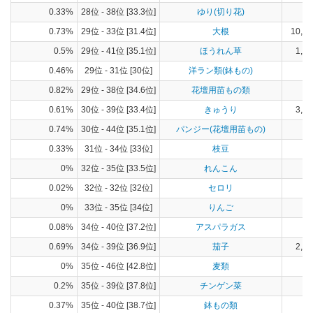
0.33%
28位 - 38位 [33.3位]
ゆり(切り花)
0.73%
29位 - 33位 [31.4位]
大根
10,23
0.5%
29位 - 41位 [35.1位]
ほうれん草
1,27
0.46%
29位 - 31位 [30位]
洋ラン類(鉢もの)
0.82%
29位 - 38位 [34.6位]
花壇用苗もの類
0.61%
30位 - 39位 [33.4位]
きゅうり
3,51
0.74%
30位 - 44位 [35.1位]
パンジー(花壇用苗もの)
0.33%
31位 - 34位 [33位]
枝豆
22
0%
32位 - 35位 [33.5位]
れんこん
0.02%
32位 - 32位 [32位]
セロリ
0%
33位 - 35位 [34位]
りんご
2
0.08%
34位 - 40位 [37.2位]
アスパラガス
2
0.69%
34位 - 39位 [36.9位]
茄子
2,31
0%
35位 - 46位 [42.8位]
麦類
0.2%
35位 - 39位 [37.8位]
チンゲン菜
8
0.37%
35位 - 40位 [38.7位]
鉢もの類