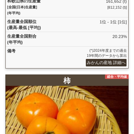
和歌山県の生産量
161,652 (t)
[全国(日本)生産量]
[812,152 (t)]
(年平均)
生産量全国順位
1位 - 1位 [1位]
(最高-最低 [平均])
生産量全国割合
20.23%
(年平均)
備考
(*)2024年度までの過去
19年間のデータから算出
みかんの産地 詳細へ
総合・平均値
柿