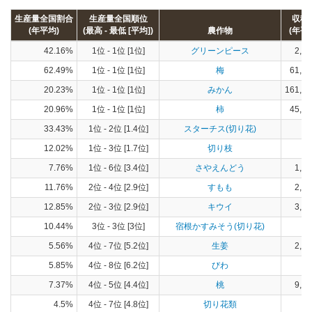
生産量全国割合
生産量全国順位
収穫
(年平均)
(最高 - 最低 [平均])
農作物
(年平
42.16%
1位 - 1位 [1位]
グリーンピース
2,38
62.49%
1位 - 1位 [1位]
梅
61,98
20.23%
1位 - 1位 [1位]
みかん
161,65
20.96%
1位 - 1位 [1位]
柿
45,55
33.43%
1位 - 2位 [1.4位]
スターチス(切り花)
12.02%
1位 - 3位 [1.7位]
切り枝
7.76%
1位 - 6位 [3.4位]
さやえんどう
1,91
11.76%
2位 - 4位 [2.9位]
すもも
2,44
12.85%
2位 - 3位 [2.9位]
キウイ
3,45
10.44%
3位 - 3位 [3位]
宿根かすみそう(切り花)
5.56%
4位 - 7位 [5.2位]
生姜
2,71
5.85%
4位 - 8位 [6.2位]
びわ
25
7.37%
4位 - 5位 [4.4位]
桃
9,42
4.5%
4位 - 7位 [4.8位]
切り花類