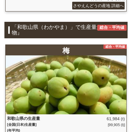
さやえんどうの産地 詳細へ
「和歌山県（わかやま）」で生産量が多い『果
総合・平均値
物』
総合・平均値
梅
和歌山県の生産量
61,984 (t)
[全国(日本)生産量]
[99,905 (t)]
(年平均)