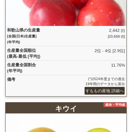
和歌山県の生産量
2,442 (t)
[全国(日本)生産量]
[20,668 (t)]
(年平均)
生産量全国順位
2位 - 4位 [2.9位]
(最高-最低 [平均])
生産量全国割合
11.76%
(年平均)
備考
(*)2024年度までの過去
19年間のデータから算出
すももの産地 詳細へ
総合・平均値
キウイ