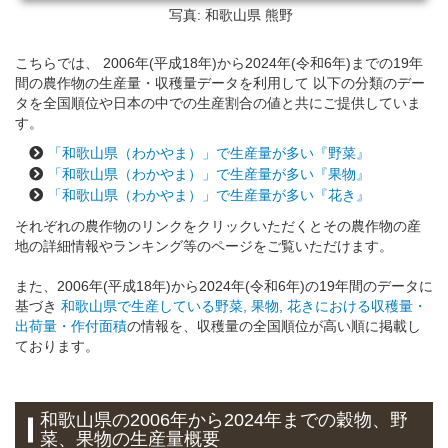
写真: 和歌山県
熊野
こちらでは、 2006年(平成18年)から2024年(令和6年)までの19年
間の農作物の生産量・収穫量データを利用して 以下の分類のデー
タを全国順位や日本の中での生産割合の値と共にご提供していま
す。
「和歌山県（わかやま）」で生産量が多い『野菜』
「和歌山県（わかやま）」で生産量が多い『果物』
「和歌山県（わかやま）」で生産量が多い『花き』
それぞれの農作物のリンクをクリックいただくとその農作物の産
地の詳細情報やランキング等のページをご覧いただけます。
また、2006年(平成18年)から2024年(令和6年)の19年間のデータに
基づき
和歌山県で生産している野菜, 果物, 花きにおける収穫量・
出荷量・作付面積
の情報を、収穫量の全国順位が高い順に掲載し
ております。
和歌山県の2006年から2024年までの穀物、野
菜、果物の生産量概要