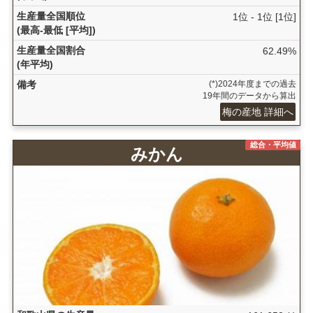
生産量全国順位
1位 - 1位 [1位]
(最高-最低 [平均])
生産量全国割合
62.49%
(年平均)
備考
(*)2024年度までの過去
19年間のデータから算出
梅の産地 詳細へ
総合・平均値
みかん