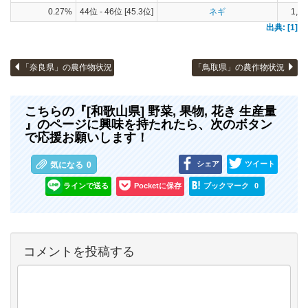
0.27%
44位 - 46位 [45.3位]
ネギ
1,32
出典: [1]
「奈良県」の農作物状況
「鳥取県」の農作物状況
こちらの『[和歌山県] 野菜, 果物, 花き 生産量
』のページに興味を持たれたら、次のボタン
で応援お願いします！
シェア
ツイート
気になる
0
ラインで送る
Pocketに保存
ブックマーク
0
コメントを投稿する