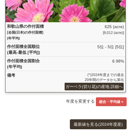
和歌山県の作付面積
625 (acre)
[全国(日本)の作付面積]
[9,012 (acre)]
(年平均)
作付面積全国順位
5位 - 5位 [5位]
(最高-最低 [平均])
作付面積全国割合
6.98%
(年平均)
備考
(*)2024年度までの過去
20年間のデータから算出
ガーベラ(切り花)の産地 詳細へ
年度を変更する
総合・平均値
最新値を見る(2024年度産)