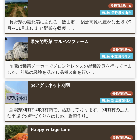
登録商品数:15
農場: 長野県飯山市
長野県の最北端にあたる・飯山市、 鍋倉高原の豊かな土壌で5
月～11月末位まで 野菜を収穫し...
果実的野菜 フルベジファーム
登録商品数:6
農場: 千葉県長生村
前職は種苗メーカーでメロンとレタスの品種改良を行ってきま
した。前職の経験を活かし品種改良を行い...
㈱アグリネット刈羽
登録商品数:1
農場: 新潟県刈羽村
新潟県刈羽郡刈羽村内で、活動しております。 刈羽村の広大
な平場での稲づくりをはじめ、野菜作り...
Happy village farm
登録商品数:1