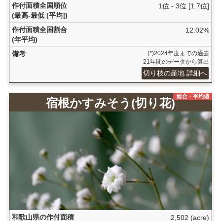
作付面積全国順位
1位 - 3位 [1.7位]
(最高-最低 [平均])
作付面積全国割合
12.02%
(年平均)
備考
(*)2024年度までの過去
21年間のデータから算出
切り枝の産地 詳細へ
総合・平均値
宿根かすみそう(切り花)
和歌山県の作付面積
2,502 (acre)