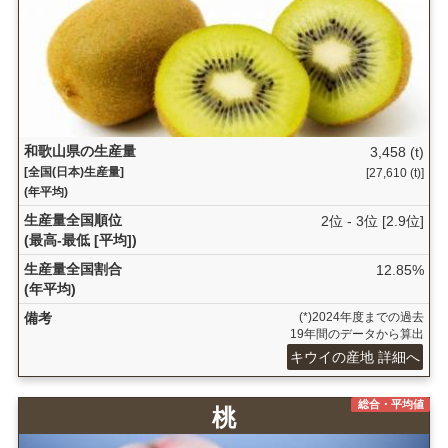
和歌山県の生産量
3,458 (t)
[全国(日本)生産量]
[27,610 (t)]
(年平均)
生産量全国順位
2位 - 3位 [2.9位]
(最高-最低 [平均])
生産量全国割合
12.85%
(年平均)
備考
(*)2024年度までの過去
19年間のデータから算出
キウイの産地 詳細へ
総合・平均値
桃