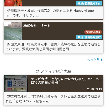
農場: 長野県松本市
信州松本平・波田、標高720mの高原にある Happy village
farmです。オリジナ...
株式会社 リーキ
登録商品数:1
農場: 徳島県阿波市
四国の東側 徳島の真ん中 吉野川流域の肥沃な土地で栽培し
ています。温暖な気候と周囲が剣山麓と阿...
もっと見る
📺 メディア紹介実績
テレビ金沢「となりのテレ金ちゃん」の中でご
ぼうの情報が引用
2020.03.19
2020年2月26日(木)15時53分から、テレビ金沢放送局で放送さ
れた「となりのテレ金ちゃん...