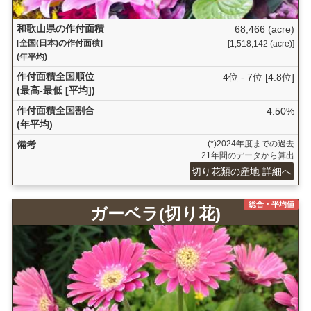
和歌山県の作付面積
68,466 (acre)
[全国(日本)の作付面積]
[1,518,142 (acre)]
(年平均)
作付面積全国順位
4位 - 7位 [4.8位]
(最高-最低 [平均])
作付面積全国割合
4.50%
(年平均)
備考
(*)2024年度までの過去
21年間のデータから算出
切り花類の産地 詳細へ
総合・平均値
ガーベラ(切り花)