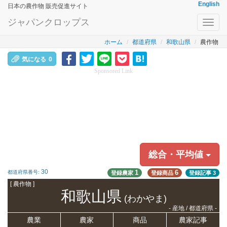
English
日本の農作物 販売促進サイト
ジャパンクロップス
Toggl
navig
ホーム
都道府県
和歌山県
農作物
気になる
0
Sponsored Link
総合・平均値
30
1
6
都道府県番号:
登録農家
登録商品
登録記事
3
[ 農作物 ]
和歌山県
(わかやま)
- 産地 / 都道府県 -
農業
農家
商品
農家記事