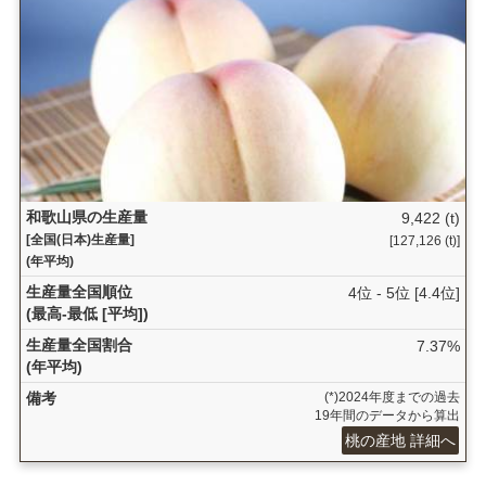
和歌山県の生産量
9,422 (t)
[全国(日本)生産量]
[127,126 (t)]
(年平均)
生産量全国順位
4位 - 5位 [4.4位]
(最高-最低 [平均])
生産量全国割合
7.37%
(年平均)
備考
(*)2024年度までの過去
19年間のデータから算出
桃の産地 詳細へ