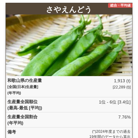
総合・平均値
さやえんどう
和歌山県の生産量
1,913 (t)
[全国(日本)生産量]
[22,289 (t)]
(年平均)
生産量全国順位
1位 - 6位 [3.4位]
(最高-最低 [平均])
生産量全国割合
7.76%
(年平均)
備考
(*)2024年度までの過去
19年間のデータから算出