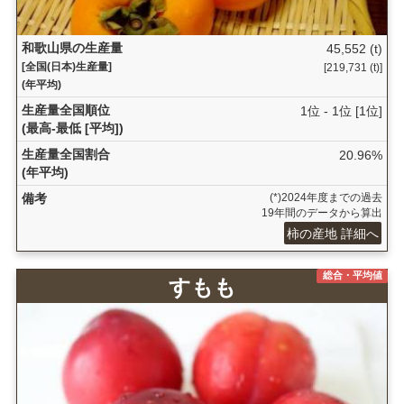
和歌山県の生産量
45,552 (t)
[全国(日本)生産量]
[219,731 (t)]
(年平均)
生産量全国順位
1位 - 1位 [1位]
(最高-最低 [平均])
生産量全国割合
20.96%
(年平均)
備考
(*)2024年度までの過去
19年間のデータから算出
柿の産地 詳細へ
総合・平均値
すもも