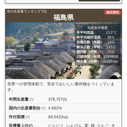
米の生産量ランキング 5位
総合順位
福島県
気候条件概要
年平均気温
13.3ﾟC
年平均相対湿度
69％
快晴日数（年間）
19日
降水日数（年間）
115日
雪日数（年間）
72日
日照時間（年間）
1889時間
降水量（年間）
1366mm
世界一の管理体制で、安全でおいしい農作物をつくっていま
す。
年間生産量
378,757(t)
(*)
国内の生産量割合
4.682%
(*)
作付面積
68,642(ha)
(*)
収穫量上位の
にんにく, いんげん, 梨, 桃, りんご, き