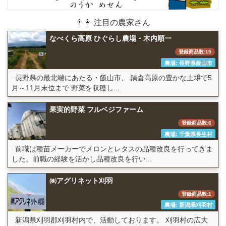
👨👩 注目の農家さん
なべくら高原 ひぐらし農場・木内順一
登録商品数:15
農場: 長野県飯山市
長野県の最北端にあたる・飯山市、 鍋倉高原の豊かな土壌で5
月～11月末位まで 野菜を収穫し...
果実的野菜 フルベジファーム
登録商品数:6
農場: 千葉県長生村
前職は種苗メーカーでメロンとレタスの品種改良を行ってきま
した。前職の経験を活かし品種改良を行い...
㈱アグリネット刈羽
登録商品数:1
農場: 新潟県刈羽村
新潟県刈羽郡刈羽村内で、活動しております。 刈羽村の広大