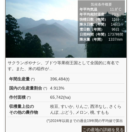
気候条件概要
年平均気温
11.8ﾟC
年平均相対湿度
73％
快晴日数（年間）
15日
降水日数（年間）
146日
雪日数（年間）
96日
日照時間（年間）
1737時間
降水量（年間）
1337mm
サクランボやナシ、ブドウ等果樹王国として全国的に有名で
す。また、米の稲作が...
年間生産量
396,484(t)
(*)
国内の生産量割合
4.913%
(*)
作付面積
65,742(ha)
(*)
収穫量上位の
枝豆, すいか, りんご, 西洋なし, さくら
その他の農作物
んぼ, ぶどう, メロン, 桃, すもも
(*)2024年以前までの過去19年間の平均値で算出
この産地の詳細を見る