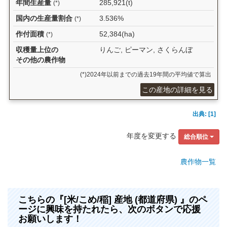
年間生産量
285,921(t)
(*)
国内の生産量割合
3.536%
(*)
作付面積
52,384(ha)
(*)
収穫量上位の
りんご, ピーマン, さくらんぼ
その他の農作物
(*)2024年以前までの過去19年間の平均値で算出
この産地の詳細を見る
出典: [1]
年度を変更する
総合順位
農作物一覧
こちらの『[米/こめ/稲] 産地 (都道府県) 』のペ
ージに興味を持たれたら、次のボタンで応援
お願いします！