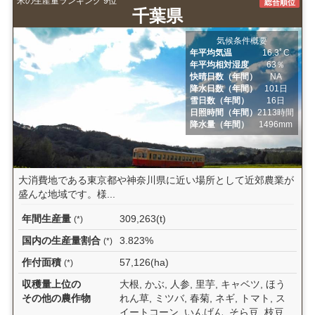
米の生産量ランキング 9位
総合順位
千葉県
気候条件概要
年平均気温
16.3ﾟC
年平均相対湿度
63％
快晴日数（年間）
NA
降水日数（年間）
101日
雪日数（年間）
16日
日照時間（年間）
2113時間
降水量（年間）
1496mm
大消費地である東京都や神奈川県に近い場所として近郊農業が
盛んな地域です。様...
年間生産量
309,263(t)
(*)
国内の生産量割合
3.823%
(*)
作付面積
57,126(ha)
(*)
収穫量上位の
大根, かぶ, 人参, 里芋, キャベツ, ほう
その他の農作物
れん草, ミツバ, 春菊, ネギ, トマト, ス
イートコーン, いんげん, そら豆, 枝豆,