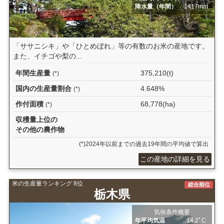
降水量（年間）
1417mm
「ササニシキ」や「ひとめぼれ」等の有数のお米の産地です。
また、イチゴや梨の...
年間生産量
375,210(t)
(*)
国内の生産量割合
4.648%
(*)
作付面積
68,778(ha)
(*)
収穫量上位の
その他の農作物
(*)2024年以前までの過去19年間の平均値で算出
この産地の詳細を見る
米の生産量ランキング 8位
総合順位
栃木県
気候条件概要
年平均気温
14.2ﾟC