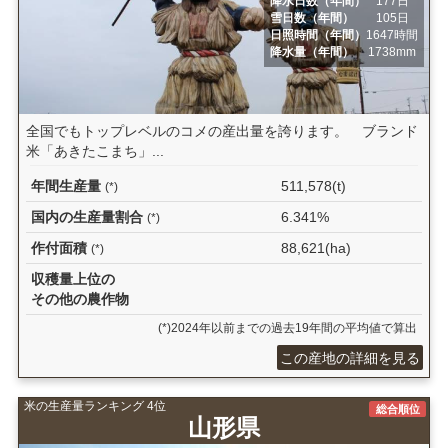
降水日数（年間）
177日
雪日数（年間）
105日
日照時間（年間）
1647時間
降水量（年間）
1738mm
全国でもトップレベルのコメの産出量を誇ります。 ブランド
米「あきたこまち」...
年間生産量
511,578(t)
(*)
国内の生産量割合
6.341%
(*)
作付面積
88,621(ha)
(*)
収穫量上位の
その他の農作物
(*)2024年以前までの過去19年間の平均値で算出
この産地の詳細を見る
米の生産量ランキング 4位
総合順位
山形県