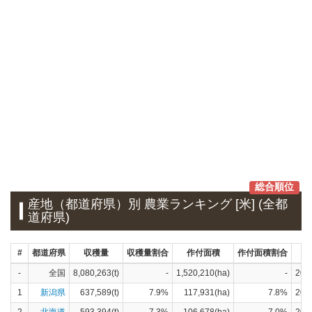
総合順位
産地（都道府県）別 農業ランキング [米] (全都
道府県)
#
都道府県
収穫量
収穫量割合
作付面積
作付面積割合
-
全国
8,080,263(t)
-
1,520,210(ha)
-
20
1
新潟県
637,589(t)
7.9%
117,931(ha)
7.8%
20
2
北海道
593,394(t)
7.3%
106,678(ha)
7.0%
20