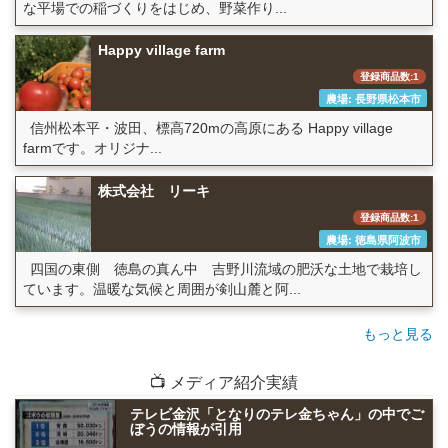
な平場での稲づくりをはじめ、野菜作り...
Happy village farm
登録商品数:1
農場: 長野県松本市
信州松本平・波田、標高720mの高原にある Happy village
farmです。オリジナ...
株式会社 リーキ
登録商品数:1
農場: 徳島県阿波市
四国の東側 徳島の真ん中 吉野川流域の肥沃な土地で栽培し
ています。温暖な気候と周囲が剣山麓と阿...
もっと見る
📺 メディア紹介実績
テレビ金沢「となりのテレ金ちゃん」の中でご
ぼうの情報が引用