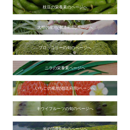
枝豆の栄養素のページへ
大根
の
産地(都道府県)ページへ
ブロッコリーの旬のページへ
ニラ
の
栄養素ページへ
いちご
の
産地(都道府県)ページへ
キウイフルーツの旬のページへ
米の消費動向のページへ