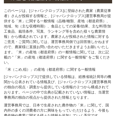
このページは、[ジャパンクロップス]に登録された農家（農業従事
者）さんが投稿する情報と、[ジャパンクロップス]運営事務局が提
供する「米」に関する一般情報（品種/種類、産地（都道府県）、
地域、旬（主な収穫時期）、食品としての栄養/効果、主な料理/加
工食品、栽培条件、写真、ランキング等を含めた様々な農業情
報）から構成されています。農家さんが投稿された情報に対する
ご意見・ご質問に関しては、運営事務局側では回答致しかねます
ので、農家様に直接お問い合わせいただきますようお願いいたし
ます。「米」の産地（都道府県）の一般情報に関しては、次に記
載の "「米」の産地（都道府県）に関する一般情報" をご覧くださ
い。
「米（こめ,稲）」
の
産地（都道府県）に関する一般
情報
[ジャパンクロップス]で提供している情報は、総務省統計局等の機
関から公表されている情報及び、[ジャパンクロップス]運営事務局
の独自の視点・調査から提供している情報の２つから構成されて
おります。ページの中で出典が記載されていない情報は、当運営
事務局の独自の視点から提供された情報となります。
運営事務局では、日本で生産された農作物の「米」に関して、国
内外の多くの消費者の方に興味をもっていただけるよう、今後も
農作物や農業に関する様々な情報を追加していく予定です。