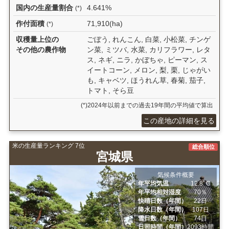
国内の生産量割合
4.641%
(*)
作付面積
71,910(ha)
(*)
収穫量上位の
ごぼう, れんこん, 白菜, 小松菜, チンゲ
その他の農作物
ン菜, ミツバ, 水菜, カリフラワー, レタ
ス, ネギ, ニラ, かぼちゃ, ピーマン, ス
イートコーン, メロン, 梨, 栗, じゃがい
も, キャベツ, ほうれん草, 春菊, 茄子,
トマト, そら豆
(*)2024年以前までの過去19年間の平均値で算出
この産地の詳細を見る
米の生産量ランキング 7位
総合順位
宮城県
気候条件概要
年平均気温
12.8ﾟC
年平均相対湿度
70％
快晴日数（年間）
22日
降水日数（年間）
107日
雪日数（年間）
74日
日照時間（年間）
2093時間