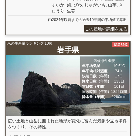
すいか, 梨, びわ, じゃがいも, 山芋, き
ゅうり, 生姜
(*)2024年以前までの過去19年間の平均値で算出
この産地の詳細を見る
米の生産量ランキング 10位
総合順位
岩手県
気候条件概要
年平均気温
10.6ﾟC
年平均相対湿度
74％
快晴日数（年間）
17日
降水日数（年間）
133日
雪日数（年間）
101日
日照時間（年間）
1852時間
降水量（年間）
1280mm
広い土地と山岳に囲まれた地形が変化に富んだ気象や立地条件
をつくり、その特性...