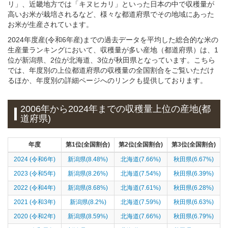
リ」、近畿地方では「キヌヒカリ」といった日本の中で収穫量が
高いお米が栽培されるなど、様々な都道府県でその地域にあった
お米が生産されています。
2024年度産(令和6年産)までの過去データを平均した総合的な米の
生産量ランキングにおいて、収穫量が多い産地（都道府県）は、1
位が新潟県、2位が北海道、3位が秋田県となっています。こちら
では、年度別の上位都道府県の収穫量の全国割合をご覧いただけ
るほか、年度別の詳細ページへのリンクも提供しております。
2006年から2024年までの収穫量上位の産地(都
道府県)
年度
第1位(全国割合)
第2位(全国割合)
第3位(全国割合)
2024 (令和6年)
新潟県(8.48%)
北海道(7.66%)
秋田県(6.67%)
2023 (令和5年)
新潟県(8.26%)
北海道(7.54%)
秋田県(6.39%)
2022 (令和4年)
新潟県(8.68%)
北海道(7.61%)
秋田県(6.28%)
2021 (令和3年)
新潟県(8.2%)
北海道(7.59%)
秋田県(6.63%)
2020 (令和2年)
新潟県(8.59%)
北海道(7.66%)
秋田県(6.79%)