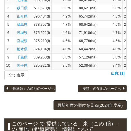
3
秋田県
511,578(t)
6.3%
88,621(ha)
5.8%
20
4
山形県
396,484(t)
4.9%
65,742(ha)
4.3%
20
5
福島県
378,757(t)
4.7%
68,642(ha)
4.5%
20
6
茨城県
375,521(t)
4.6%
71,910(ha)
4.7%
20
7
宮城県
375,210(t)
4.6%
68,778(ha)
4.5%
20
8
栃木県
324,184(t)
4.0%
60,442(ha)
4.0%
20
9
千葉県
309,263(t)
3.8%
57,126(ha)
3.8%
20
10
岩手県
285,921(t)
3.5%
52,384(ha)
3.4%
20
出典: [1]
全て表示
「牧草類」の産地のページへ
「麦類」の産地のページへ
最新年度の順位を見る(2024年度産)
このページ で 提供している「米（こめ,稲）」
の 産地（都道府県） 情報について