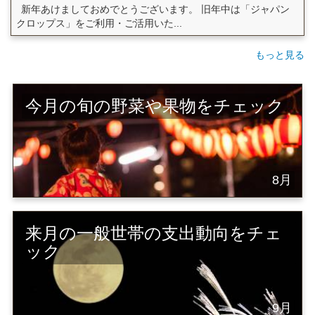
新年あけましておめでとうございます。 旧年中は「ジャパン
クロップス」をご利用・ご活用いた...
もっと見る
今月の旬の野菜や果物をチェック
8月
来月の一般世帯の支出動向をチェ
ック
9月