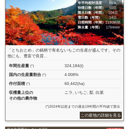
年平均相対湿度
66％
快晴日数（年間）
50日
降水日数（年間）
104日
雪日数（年間）
14日
日照時間（年間）
2180時間
降水量（年間）
1764mm
「とちおとめ」の銘柄で有名ないちごの生産が盛んです。その
他にも、豊富で良質...
年間生産量
324,184(t)
(*)
国内の生産量割合
4.008%
(*)
作付面積
60,442(ha)
(*)
収穫量上位の
ニラ, いちご, 梨, 白菜
その他の農作物
(*)2024年以前までの過去19年間の平均値で算出
この産地の詳細を見る