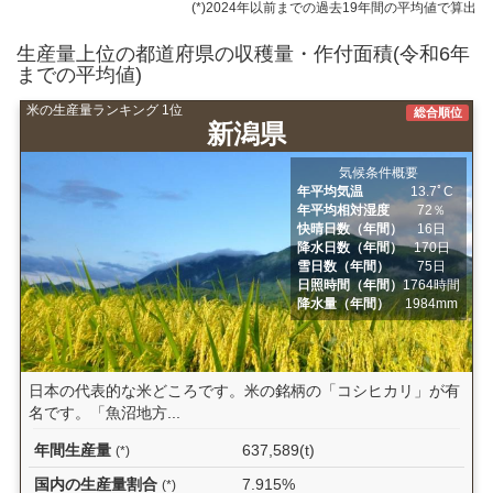
(*)2024年以前までの過去19年間の平均値で算出
生産量上位の都道府県の収穫量・作付面積(令和6年
までの平均値)
米の生産量ランキング 1位
総合順位
新潟県
気候条件概要
年平均気温
13.7ﾟC
年平均相対湿度
72％
快晴日数（年間）
16日
降水日数（年間）
170日
雪日数（年間）
75日
日照時間（年間）
1764時間
降水量（年間）
1984mm
日本の代表的な米どころです。米の銘柄の「コシヒカリ」が有
名です。「魚沼地方...
年間生産量
637,589(t)
(*)
国内の生産量割合
7.915%
(*)