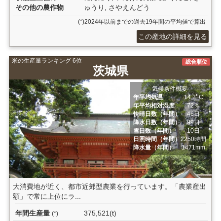
その他の農作物
ゅうり, さやえんどう
(*)2024年以前までの過去19年間の平均値で算出
この産地の詳細を見る
米の生産量ランキング 6位
総合順位
茨城県
気候条件概要
年平均気温
14.2ﾟC
年平均相対湿度
72％
快晴日数（年間）
46日
降水日数（年間）
99日
雪日数（年間）
10日
日照時間（年間）
2250時間
降水量（年間）
1471mm
大消費地が近く、都市近郊型農業を行っています。「農業産出
額」で常に上位にラ...
年間生産量
375,521(t)
(*)