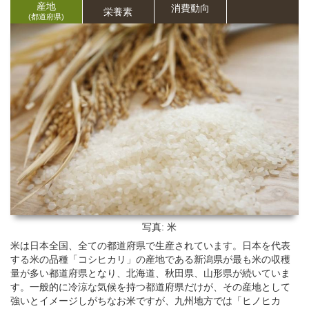
産地
消費動向
栄養
素
(都道府県)
写真: 米
米は日本全国、全ての都道府県で生産されています。日本を代表
する米の品種「コシヒカリ」の産地である新潟県が最も米の収穫
量が多い都道府県となり、北海道、秋田県、山形県が続いていま
す。一般的に冷涼な気候を持つ都道府県だけが、その産地として
強いとイメージしがちなお米ですが、九州地方では「ヒノヒカ