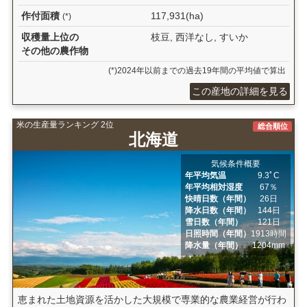
作付面積
117,931(ha)
(*)
収穫量上位の
枝豆, 西洋なし, すいか
その他の農作物
(*)2024年以前までの過去19年間の平均値で算出
この産地の詳細を見る
米の生産量ランキング 2位
総合順位
北海道
気候条件概要
年平均気温
9.3ﾟC
年平均相対湿度
67％
快晴日数（年間）
26日
降水日数（年間）
144日
雪日数（年間）
121日
日照時間（年間）
1913時間
降水量（年間）
1204mm
恵まれた土地資源を活かした大規模で専業的な農業経営が行わ