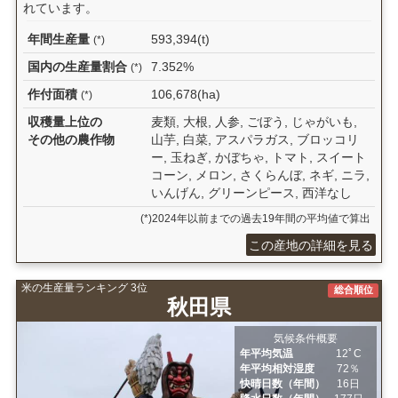
れています。
年間生産量
593,394(t)
(*)
国内の生産量割合
7.352%
(*)
作付面積
106,678(ha)
(*)
収穫量上位の
麦類, 大根, 人参, ごぼう, じゃがいも,
その他の農作物
山芋, 白菜, アスパラガス, ブロッコリ
ー, 玉ねぎ, かぼちゃ, トマト, スイート
コーン, メロン, さくらんぼ, ネギ, ニラ,
いんげん, グリーンピース, 西洋なし
(*)2024年以前までの過去19年間の平均値で算出
この産地の詳細を見る
米の生産量ランキング 3位
総合順位
秋田県
気候条件概要
年平均気温
12ﾟC
年平均相対湿度
72％
快晴日数（年間）
16日