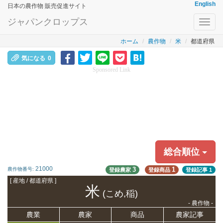
English
日本の農作物 販売促進サイト
ジャパンクロップス
Toggl
navig
ホーム
農作物
米
都道府県
気になる
0
Sponsored Link
総合順位
21000
3
1
農作物番号:
登録農家
登録商品
登録記事
1
[ 産地 / 都道府県 ]
米
(こめ,稲)
- 農作物 -
農業
農家
商品
農家記事