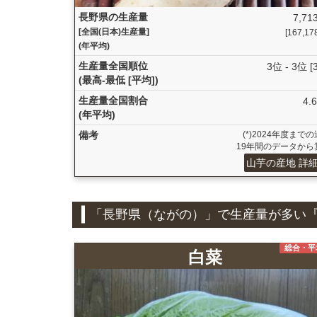
長野県の生産量
7,713
[全国(日本)生産量]
[167,178 
(年平均)
生産量全国順位
3位 - 3位 [
(最高-最低 [平均])
生産量全国割合
4.
(年平均)
備考
(*)2024年度まで
19年間のデータから
山芋の産地 詳
「長野県（ながの）」で生産量が多い
総合・平
白菜