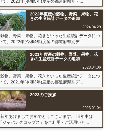
いて、2023年(令和5年)度産の都道府県別デ...
ン(鉢もの),
... 等
2022年度産の穀物、野菜、果物、花
メリア(切り花),
... 等
きの生産統計データの追加
2024.04.29
メリア(切り花),
... 等
穀物、野菜、果物、花きといった生産統計データにつ
いて、2022年(令和4年)度産の都道府県別デ...
メリア(切り花),
... 等
ン(鉢もの),
... 等
2021年度産の穀物、野菜、果物、花
きの生産統計データの追加
メリア(切り花),
... 等
2023.04.06
メリア(切り花),
... 等
穀物、野菜、果物、花きといった生産統計データにつ
メリア(切り花),
いて、2021年(令和3年)度産の都道府県別デ...
... 等
2023のご挨拶
メリア(切り花),
... 等
2023.01.04
メリア(切り花),
... 等
新年あけましておめでとうございます。 旧年中は
メリア(切り花),
... 等
「ジャパンクロップス」をご利用・ご活用いた...
メリア(切り花),
... 等