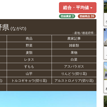
総合・平均値
3
16
登録農家
登録商品
野県
(ながの)
- 産地 / 都道府県 -
商品
農家記事
野菜
雑穀類
麦類
果物
レタス
白菜
すもも
アスパラガス
山芋
りんどう(切り花)
)
トルコギキョウ(切り花)
アルストロメリア(切り花)