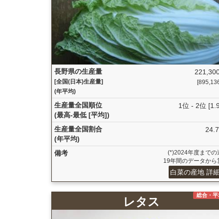
長野県の生産量
221,300
[全国(日本)生産量]
[895,136 
(年平均)
生産量全国順位
1位 - 2位 [1.
(最高-最低 [平均])
生産量全国割合
24.
(年平均)
備考
(*)2024年度まで
19年間のデータから
白菜の産地 詳
総合・平
レタス