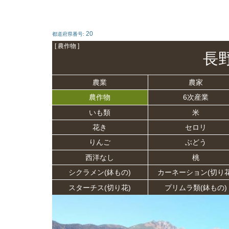
20
都道府県番号:
[ 農作物 ]
長
農業
農家
農作物
6次産業
いも類
米
花き
セロリ
りんご
ぶどう
西洋なし
桃
シクラメン(鉢もの)
カーネーション(切り花
スターチス(切り花)
プリムラ類(鉢もの)