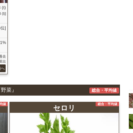
 (t)
(t)]
3位]
61%
の過去
算出
細へ
『野菜』
総合・平均値
均値
総合・平均値
セロリ