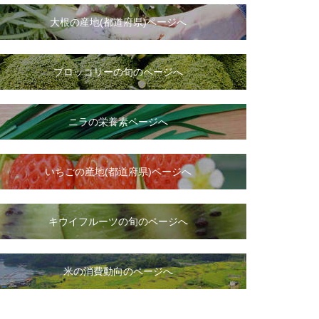
大根
の
産地(都道府県)ページへ
ブロッコリーの旬のページへ
ニラ
の
栄養素ページへ
いちご
の
産地(都道府県)ページへ
キウイフルーツの旬のページへ
米の消費動向のページへ