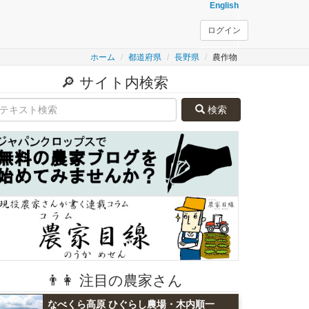
English
ログイン
ホーム
都道府県
長野県
農作物
🔎 サイト内検索
検索
👨👩 注目の農家さん
なべくら高原 ひぐらし農場・木内順一