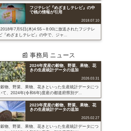
フジテレビ『めざましテレビ』の中
で桃の情報が引用
2018.07.10
2018年7月5日(木)4:55～8:00に放送されたフジテレ
ビ『めざましテレビ』の中で、ジャ...
📰 事務局 ニュース
2024年度産の穀物、野菜、果物、花
きの生産統計データの追加
2026.03.31
穀物、野菜、果物、花きといった生産統計データにつ
いて、2024年(令和6年)度産の都道府県別デ...
2023年度産の穀物、野菜、果物、花
ン(鉢もの),
... 等
きの生産統計データの追加
ン(鉢もの),
2025.02.27
... 等
穀物、野菜、果物、花きといった生産統計データにつ
ン(鉢もの),
... 等