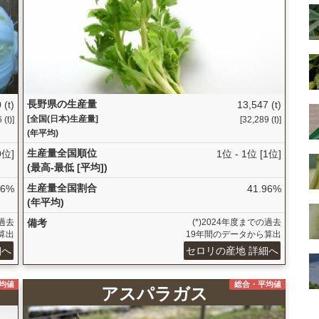
長野県の生産量
 (t)
13,547 (t)
[全国(日本)生産量]
(t)]
[32,289 (t)]
(年平均)
生産量全国順位
9位]
1位 - 1位 [1位]
(最高-最低 [平均])
生産量全国割合
76%
41.96%
(年平均)
の過去
備考
(*)2024年度までの過去
算出
19年間のデータから算出
細へ
セロリの産地 詳細へ
均値
総合・平均値
アスパラガス