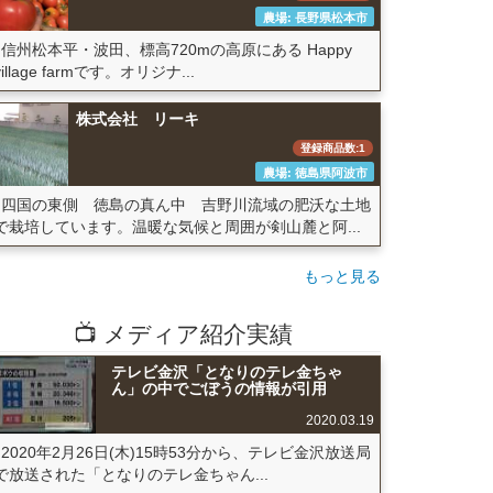
農場: 長野県松本市
信州松本平・波田、標高720mの高原にある Happy
village farmです。オリジナ...
株式会社 リーキ
登録商品数:1
農場: 徳島県阿波市
四国の東側 徳島の真ん中 吉野川流域の肥沃な土地
で栽培しています。温暖な気候と周囲が剣山麓と阿...
もっと見る
📺 メディア紹介実績
テレビ金沢「となりのテレ金ちゃ
ん」の中でごぼうの情報が引用
2020.03.19
2020年2月26日(木)15時53分から、テレビ金沢放送局
で放送された「となりのテレ金ちゃん...