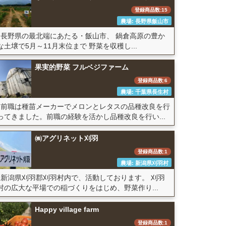
登録商品数:15
農場: 長野県飯山市
長野県の最北端にあたる・飯山市、 鍋倉高原の豊か
な土壌で5月～11月末位まで 野菜を収穫し...
果実的野菜 フルベジファーム
登録商品数:6
農場: 千葉県長生村
前職は種苗メーカーでメロンとレタスの品種改良を行
ってきました。前職の経験を活かし品種改良を行い...
㈱アグリネット刈羽
登録商品数:1
農場: 新潟県刈羽村
新潟県刈羽郡刈羽村内で、活動しております。 刈羽
村の広大な平場での稲づくりをはじめ、野菜作り...
Happy village farm
登録商品数:1