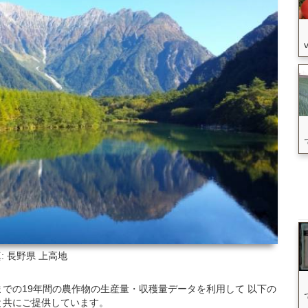
: 長野県
上高地
6年)までの19年間の農作物の生産量・収穫量データを利用して 以下の
と共にご提供しています。