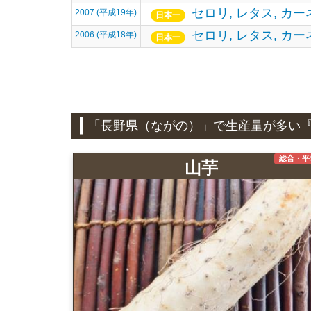
セロリ,
レタス,
カー
2007 (平成19年)
日本一
セロリ,
レタス,
カー
2006 (平成18年)
日本一
「長野県（ながの）」で生産量が多い
総合・平
山芋