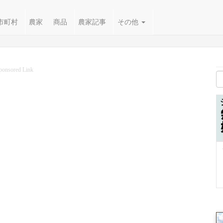
市町村
農家
商品
農家記事
その他
ponsored Link