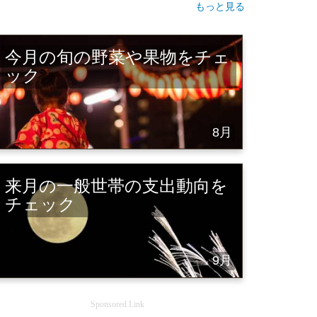
もっと見る
メリア(切り花),
... 等
メリア(切り花),
... 等
今月の旬の野菜や果物をチェ
ック
8月
来月の一般世帯の支出動向を
チェック
9月
Sponsored Link