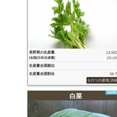
長野県の生産量
13,600
[全国(日本)生産量]
[35,100
生産量全国順位
生産量全国割合
38.
セロリの産地 詳
2006
白菜