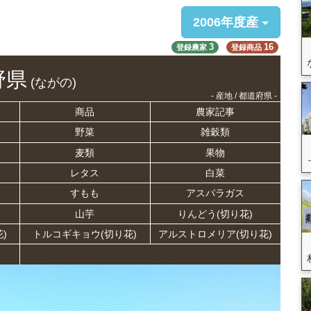
2006年度産
3
16
登録農家
登録商品
野県
(ながの)
- 産地 / 都道府県 -
商品
農家記事
野菜
雑穀類
麦類
果物
レタス
白菜
すもも
アスパラガス
山芋
りんどう(切り花)
)
トルコギキョウ(切り花)
アルストロメリア(切り花)