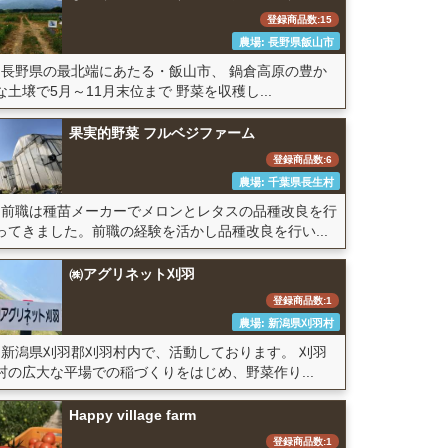
登録商品数:15
農場: 長野県飯山市
長野県の最北端にあたる・飯山市、 鍋倉高原の豊か
な土壌で5月～11月末位まで 野菜を収穫し...
果実的野菜 フルベジファーム
登録商品数:6
農場: 千葉県長生村
前職は種苗メーカーでメロンとレタスの品種改良を行
ってきました。前職の経験を活かし品種改良を行い...
㈱アグリネット刈羽
登録商品数:1
農場: 新潟県刈羽村
新潟県刈羽郡刈羽村内で、活動しております。 刈羽
村の広大な平場での稲づくりをはじめ、野菜作り...
Happy village farm
登録商品数:1