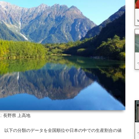
: 長野県
上高地
いて、 以下の分類のデータを全国順位や日本の中での生産割合の値