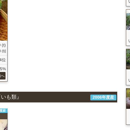
 (t)
(t)]
4位
75%
細へ
『いも類』
2006年度産
年度産