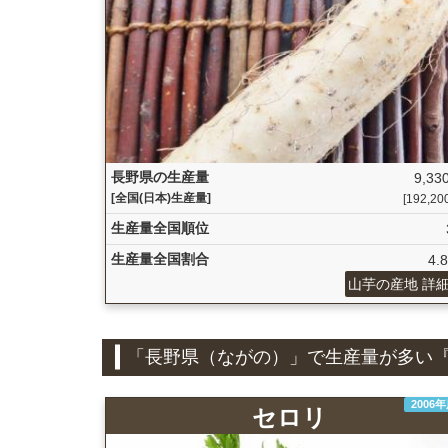
長野県の生産量
9,330
[全国(日本)生産量]
[192,200 
生産量全国順位
生産量全国割合
4.
山芋の産地 詳
「長野県（ながの）」で生産量が多い
2006
セロリ