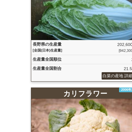
長野県の生産量
202,600
[全国(日本)生産量]
[942,300 
生産量全国順位
生産量全国割合
21.
白菜の産地 詳
2006
カリフラワー