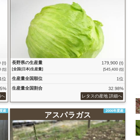
長野県の生産量
 (t)
179,900 (t)
[全国(日本)生産量]
 (t)]
[545,400 (t)]
生産量全国順位
1位
1位
生産量全国割合
75%
32.98%
細へ
レタスの産地 詳細へ
年度産
2006年度産
アスパラガス