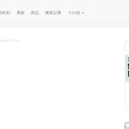
市町村
農家
商品
農家記事
その他
ponsored Link