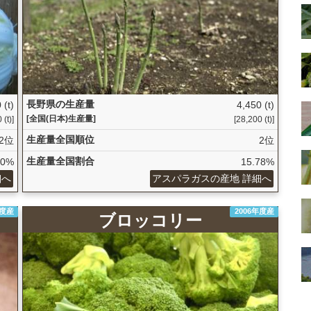
長野県の生産量
 (t)
4,450 (t)
[全国(日本)生産量]
(t)]
[28,200 (t)]
生産量全国順位
2位
2位
生産量全国割合
50%
15.78%
細へ
アスパラガスの産地 詳細へ
年度産
2006年度産
ブロッコリー