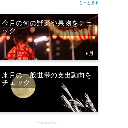
もっと見る
今月の旬の野菜や果物をチェ
ック
8月
来月の一般世帯の支出動向を
チェック
9月
Sponsored Link