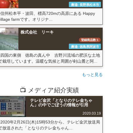
農場: 長野県松本市
信州松本平・波田、標高720mの高原にある Happy
village farmです。オリジナ...
株式会社 リーキ
登録商品数:1
農場: 徳島県阿波市
四国の東側 徳島の真ん中 吉野川流域の肥沃な土地
で栽培しています。温暖な気候と周囲が剣山麓と阿...
もっと見る
📺 メディア紹介実績
テレビ金沢「となりのテレ金ちゃ
ん」の中でごぼうの情報が引用
2020.03.19
2020年2月26日(木)15時53分から、テレビ金沢放送局
で放送された「となりのテレ金ちゃん...