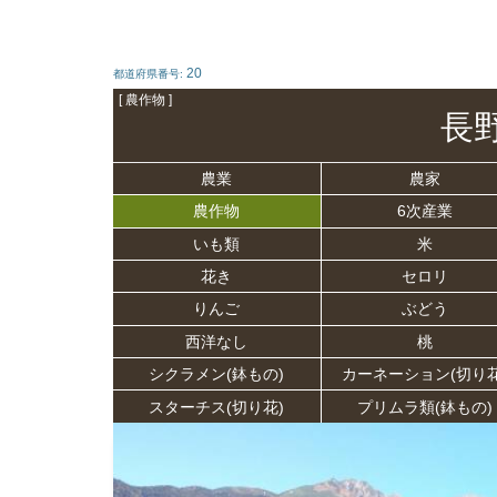
20
都道府県番号:
[ 農作物 ]
長
農業
農家
農作物
6次産業
いも類
米
花き
セロリ
りんご
ぶどう
西洋なし
桃
シクラメン(鉢もの)
カーネーション(切り花
スターチス(切り花)
プリムラ類(鉢もの)