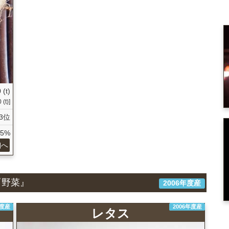
 (t)
(t)]
3位
85%
細へ
『野菜』
2006年度産
年度産
2006年度産
レタス