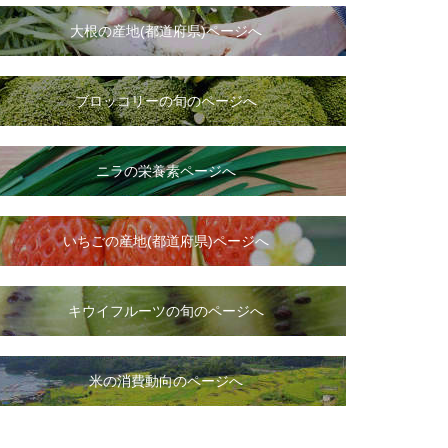
大根
の
産地(都道府県)ページへ
ブロッコリーの旬のページへ
ニラ
の
栄養素ページへ
いちご
の
産地(都道府県)ページへ
キウイフルーツの旬のページへ
米の消費動向のページへ