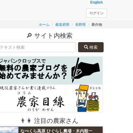
English
ログイン
ホーム
都道府県
長野県
農作物
🔎 サイト内検索
検索
👨👩 注目の農家さん
なべくら高原 ひぐらし農場・木内順一