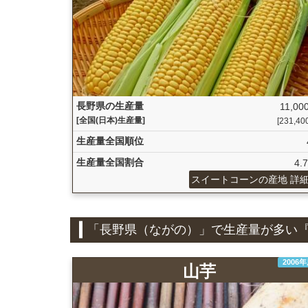
長野県の生産量
11,000
[全国(日本)生産量]
[231,400 
生産量全国順位
生産量全国割合
4.
スイートコーンの産地 詳
「長野県（ながの）」で生産量が多い
2006
山芋