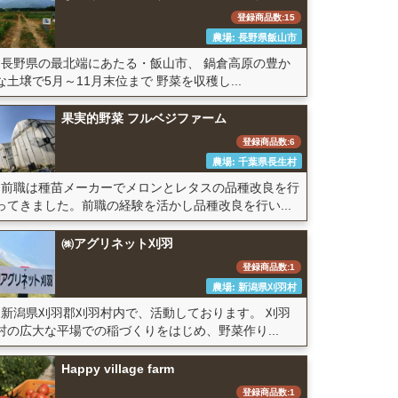
登録商品数:15
農場: 長野県飯山市
長野県の最北端にあたる・飯山市、 鍋倉高原の豊か
な土壌で5月～11月末位まで 野菜を収穫し...
果実的野菜 フルベジファーム
登録商品数:6
農場: 千葉県長生村
前職は種苗メーカーでメロンとレタスの品種改良を行
ってきました。前職の経験を活かし品種改良を行い...
㈱アグリネット刈羽
登録商品数:1
農場: 新潟県刈羽村
新潟県刈羽郡刈羽村内で、活動しております。 刈羽
村の広大な平場での稲づくりをはじめ、野菜作り...
Happy village farm
登録商品数:1