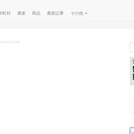
市町村
農家
商品
農家記事
その他
ponsored Link