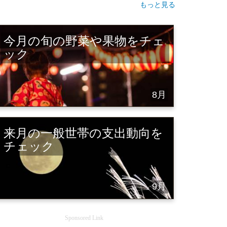
もっと見る
今月の旬の野菜や果物をチェ
ック
8月
来月の一般世帯の支出動向を
チェック
9月
Sponsored Link