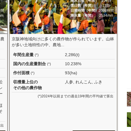
日
降水日数（年間）
106日
日
雪日数（年間）
17日
時間
日照時間（年間）
2098時間
mm
降水量（年間）
2534mm
「農
京阪神地域向けに多くの農作物が作られています。山林
が多い土地特性の中、農地...
年間生産量
2,286(t)
(*)
国内の生産量割合
10.238%
(*)
作付面積
93(ha)
(*)
松
収穫量上位の
人参, れんこん, ふき
レ
その他の農作物
ー
(*)2024年以前までの過去19年間の平均値で算出
ほ
そ
算出