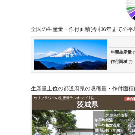
全国の生産量・作付面積(令和6年までの平
年間生産量
(
日本
作付面積
(*)
生産量上位の都道府県の収穫量・作付面積(
カリフラワーの生産量ランキング 1位
総合
茨城県
気候条件概要
年平均気温
14.2
年平均相対湿度
72
快晴日数（年間）
46