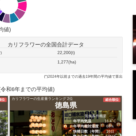
均値)
カリフラワーの全国合計データ
22,200(t)
*)
1,277(ha)
(*)2024年以前までの過去19年間の平均値で算出
令和6年までの平均値)
カリフラワーの生産量ランキング 2位
順位
総合順位
徳島県
気候条件概要
ﾟC
年平均気温
16.4ﾟC
％
年平均相対湿度
68％
日
快晴日数（年間）
16日