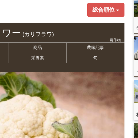
総合順位
ラワー
(カリフラワ)
- 農作物 -
商品
農家記事
栄養
素
旬