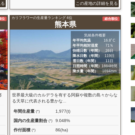
見る
この産地の詳細を見る
カリフラワーの生産量ランキング 4位
順位
総合順位
熊本県
気候条件概要
ﾟC
年平均気温
16.8ﾟC
％
年平均相対湿度
71％
日
快晴日数（年間）
26日
日
降水日数（年間）
119日
日
雪日数（年間）
11日
時間
日照時間（年間）
1884時間
mm
降水量（年間）
1694mm
都
世界最大級のカルデラを有する阿蘇や複数の島々からな
る天草に代表される豊かな...
年間生産量
1,977(t)
(*)
国内の生産量割合
9.048%
(*)
作付面積
86(ha)
(*)