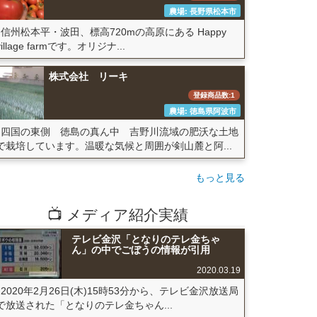
農場: 長野県松本市
信州松本平・波田、標高720mの高原にある Happy
village farmです。オリジナ...
株式会社 リーキ
登録商品数:1
農場: 徳島県阿波市
四国の東側 徳島の真ん中 吉野川流域の肥沃な土地
で栽培しています。温暖な気候と周囲が剣山麓と阿...
もっと見る
📺 メディア紹介実績
テレビ金沢「となりのテレ金ちゃ
ん」の中でごぼうの情報が引用
2020.03.19
2020年2月26日(木)15時53分から、テレビ金沢放送局
で放送された「となりのテレ金ちゃん...