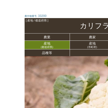
33200
農作物番号:
[ 産地 / 都道府県 ]
カリフ
農業
農家
産地
産地
(都道府県)
(市町村)
品種等