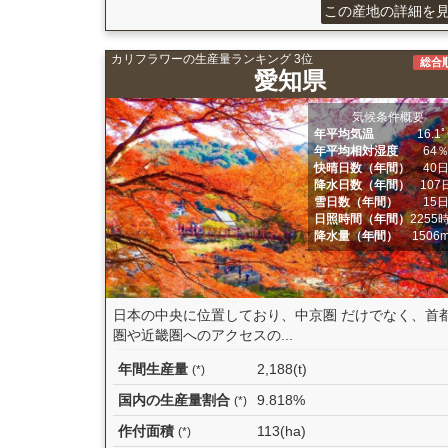
この産地の詳細を
カリフラワーの生産量ランキング 3位
総合
愛知県
気候条件概要
年平均気温
16.1
年平均相対湿度
64
快晴日数（年間）
40
降水日数（年間）
107
雪日数（年間）
15
日照時間（年間）
2255
降水量（年間）
1506
日本の中央に位置しており、中京圏 だけでなく、首
圏や近畿圏へのアクセスの...
年間生産量
2,188(t)
(*)
国内の生産量割合
9.818%
(*)
作付面積
113(ha)
(*)