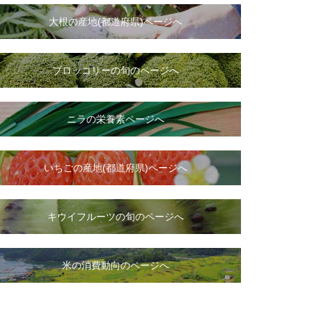
大根
の
産地(都道府県)ページへ
ブロッコリーの旬のページへ
ニラ
の
栄養素ページへ
いちご
の
産地(都道府県)ページへ
キウイフルーツの旬のページへ
米の消費動向のページへ