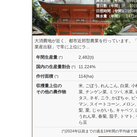
降水日数（年間）
99
雪日数（年間）
10
日照時間（年間）
2250
降水量（年間）
1471
大消費地が近く、都市近郊型農業を行っています。
業産出額」で常に上位にラ...
年間生産量
2,482(t)
(*)
国内の生産量割合
11.224%
(*)
作付面積
114(ha)
(*)
収穫量上位の
米, ごぼう, れんこん, 白菜, 小
その他の農作物
菜, チンゲン菜, ミツバ, 水菜, 
タス, ネギ, ニラ, かぼちゃ, ピ
マン, スイートコーン, メロン,
梨, 栗, じゃがいも, キャベツ, 
うれん草, 春菊, 茄子, トマト, 
ら豆
(*)2024年以前までの過去19年間の平均値で