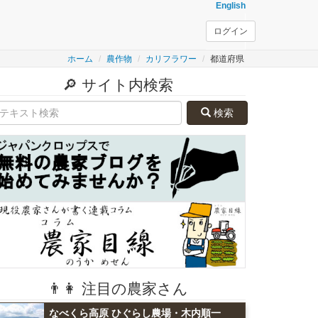
English
ログイン
ホーム
農作物
カリフラワー
都道府県
🔎 サイト内検索
検索
👨👩 注目の農家さん
なべくら高原 ひぐらし農場・木内順一