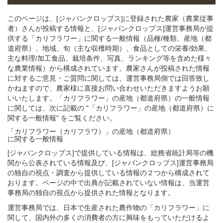
このページは、[ジャパンクロップス]に登録された農家（農業従事
者）さんが投稿する情報と、[ジャパンクロップス]運営事務局が提
供する「カリフラワー」に関する一般情報（品種/種類、産地（都
道府県）、地域、旬（主な収穫時期）、食品としての栄養/効果、
主な料理/加工食品、栽培条件、写真、ランキング等を含めた様々
な農業情報）から構成されています。農家さんが投稿された情報
に対するご意見・ご質問に関しては、運営事務局側では回答致し
かねますので、農家様に直接お問い合わせいただきますようお願
いいたします。「カリフラワー」の産地（都道府県）の一般情報
に関しては、次に記載の "「カリフラワー」の産地（都道府県）に
関する一般情報" をご覧ください。
「カリフラワー（カリフラワ）」
の
産地（都道府県）
に関する一般
情報
[ジャパンクロップス]で提供している情報は、総務省統計局等の機
関から公表されている情報及び、[ジャパンクロップス]運営事務局
の独自の視点・調査から提供している情報の２つから構成されて
おります。ページの中で出典が記載されていない情報は、当運営
事務局の独自の視点から提供された情報となります。
運営事務局では、日本で生産された農作物の「カリフラワー」に
関して、国内外の多くの消費者の方に興味をもっていただけるよ