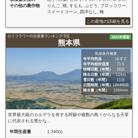
その他の農作物
りんご, 桃, すもも, ぶどう, ブロッコリー,
スイートコーン, 西洋なし, 梅
この産地の詳細を見る
カリフラワーの生産量ランキング 5位
2011年度産
熊本県
気候条件概要
年平均気温
16.8ﾟC
年平均相対湿度
71％
快晴日数（年間）
26日
降水日数（年間）
119日
雪日数（年間）
11日
日照時間（年間）
1884時間
降水量（年間）
1694mm
世界最大級のカルデラを有する阿蘇や複数の島々からなる天草
に代表される豊かな...
年間生産量
1,340(t)