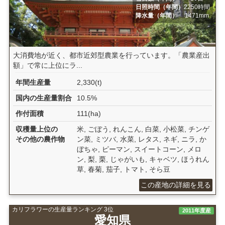
日照時間（年間）
2250時間
降水量（年間）
1471mm
大消費地が近く、都市近郊型農業を行っています。「農業産出
額」で常に上位にラ...
年間生産量
2,330(t)
国内の生産量割合
10.5%
作付面積
111(ha)
収穫量上位の
米, ごぼう, れんこん, 白菜, 小松菜, チンゲ
その他の農作物
ン菜, ミツバ, 水菜, レタス, ネギ, ニラ, か
ぼちゃ, ピーマン, スイートコーン, メロ
ン, 梨, 栗, じゃがいも, キャベツ, ほうれん
草, 春菊, 茄子, トマト, そら豆
この産地の詳細を見る
カリフラワーの生産量ランキング 3位
2011年度産
愛知県