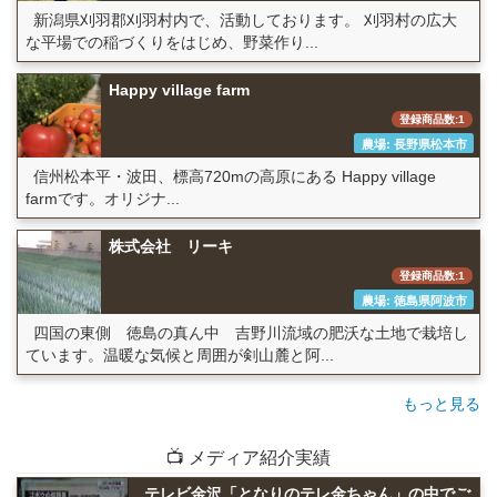
新潟県刈羽郡刈羽村内で、活動しております。 刈羽村の広大
な平場での稲づくりをはじめ、野菜作り...
Happy village farm
登録商品数:1
農場: 長野県松本市
信州松本平・波田、標高720mの高原にある Happy village
farmです。オリジナ...
株式会社 リーキ
登録商品数:1
農場: 徳島県阿波市
四国の東側 徳島の真ん中 吉野川流域の肥沃な土地で栽培し
ています。温暖な気候と周囲が剣山麓と阿...
もっと見る
📺 メディア紹介実績
テレビ金沢「となりのテレ金ちゃん」の中でご