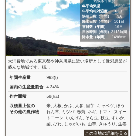
気候条件概要
年平均気温
16.3ﾟC
年平均相対湿度
63％
快晴日数（年間）
NA
降水日数（年間）
101日
雪日数（年間）
16日
日照時間（年間）
2113時間
降水量（年間）
1496mm
大消費地である東京都や神奈川県に近い場所として近郊農業が
盛んな地域です。様...
年間生産量
963(t)
国内の生産量割合
4.34%
作付面積
58(ha)
収穫量上位の
米, 大根, かぶ, 人参, 里芋, キャベツ, ほう
その他の農作物
れん草, ミツバ, 春菊, ネギ, トマト, スイー
トコーン, いんげん, そら豆, 枝豆, すいか,
梨, びわ, じゃがいも, 山芋, きゅうり, 生姜
この産地の詳細を見る