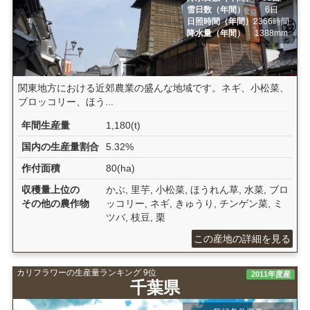
雪日数（年間）
6日
日照時間（年間）
2366時間
降水量（年間）
1388mm
関東地方における近郊農業の盛んな地域です。ネギ、小松菜、
ブロッコリー、ほう...
年間生産量
1,180(t)
国内の生産量割合
5.32%
作付面積
80(ha)
収穫量上位の
かぶ, 里芋, 小松菜, ほうれん草, 水菜, ブロ
その他の農作物
ッコリー, ネギ, きゅうり, チンゲン菜, ミ
ツバ, 枝豆, 栗
この産地の詳細を見る
カリフラワーの生産量ランキング 9位
2011年度産
千葉県