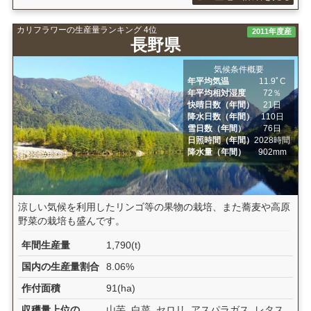
カリフラワーの生産量ランキング 4位
2011年度産
長野県
気候条件概要
年平均気温
11.9ﾟC
年平均相対湿度
72％
快晴日数（年間）
21日
降水日数（年間）
110日
雪日数（年間）
76日
日照時間（年間）
2028時間
降水量（年間）
902mm
涼しい気候を利用したリンゴ等の果物の栽培、また蕎麦や高原
野菜の栽培も盛んです。
年間生産量
1,790(t)
国内の生産量割合
8.06%
作付面積
91(ha)
収穫量上位の
山芋, 白菜, セロリ, アスパラガス, レタス,