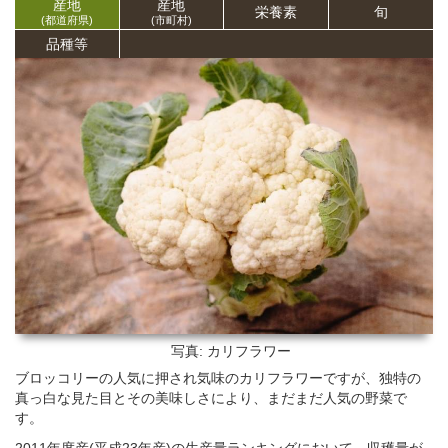
産地
産地
栄養
素
旬
(都道府県)
(市町村)
品種等
写真: カリフラワー
ブロッコリーの人気に押され気味のカリフラワーですが、独特の
真っ白な見た目とその美味しさにより、まだまだ人気の野菜で
す。
2011年度産(平成23年産)の生産量ランキングにおいて、収穫量が