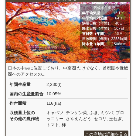
気候条件概要
年平均気温
16.1ﾟC
年平均相対湿度
64％
快晴日数（年間）
40日
降水日数（年間）
107日
雪日数（年間）
15日
日照時間（年間）
2255時間
降水量（年間）
1506mm
日本の中央に位置しており、中京圏 だけでなく、首都圏や近畿
圏へのアクセスの...
年間生産量
2,230(t)
国内の生産量割合
10.05%
作付面積
116(ha)
収穫量上位の
キャベツ, チンゲン菜, ふき, ミツバ, ブロ
その他の農作物
ッコリー, さやえんどう, セロリ, 玉ねぎ,
トマト, 柿
この産地の詳細を見る