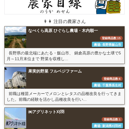
👨👩 注目の農家さん
なべくら高原 ひぐらし農場・木内順一
登録商品数:15
農場: 長野県飯山市
長野県の最北端にあたる・飯山市、 鍋倉高原の豊かな土壌で5
月～11月末位まで 野菜を収穫し...
果実的野菜 フルベジファーム
登録商品数:6
農場: 千葉県長生村
前職は種苗メーカーでメロンとレタスの品種改良を行ってきま
した。前職の経験を活かし品種改良を行い...
㈱アグリネット刈羽
登録商品数:1
農場: 新潟県刈羽村