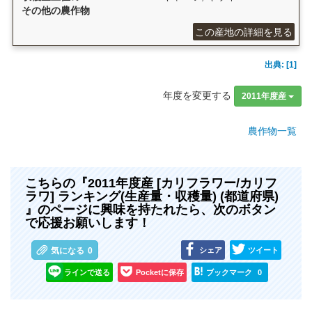
その他の農作物
この産地の詳細を見る
出典: [1]
年度を変更する
2011年度産
農作物一覧
こちらの『2011年度産 [カリフラワー/カリフ
ラワ] ランキング(生産量・収穫量) (都道府県)
』のページに興味を持たれたら、次のボタン
で応援お願いします！
シェア
ツイート
気になる
0
ラインで送る
Pocketに保存
ブックマーク
0