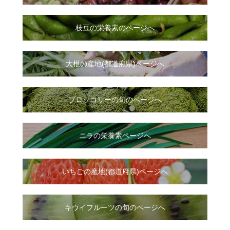
枝豆の栄養素のページへ
大根
の
産地(都道府県)ページへ
ブロッコリーの旬のページへ
ニラ
の
栄養素ページへ
いちご
の
産地(都道府県)ページへ
キウイフルーツの旬のページへ