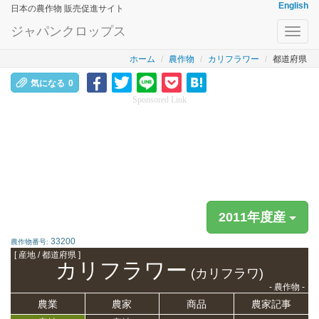
English
日本の農作物 販売促進サイト
ジャパンクロップス
Toggl
navig
ホーム
農作物
カリフラワー
都道府県
気になる
0
Sponsored Link
2011年度産
33200
農作物番号:
[ 産地 / 都道府県 ]
カリフラワー
(カリフラワ)
- 農作物 -
農業
農家
商品
農家記事