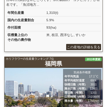
名です。「魚沼地方...
年間生産量
1,310(t)
国内の生産量割合
5.9%
作付面積
93(ha)
収穫量上位の
米, 枝豆, 西洋なし, すいか
その他の農作物
この産地の詳細を見る
カリフラワーの生産量ランキング 7位
2011年度産
福岡県
気候条件概要
年平均気温
17.1ﾟC
年平均相対湿度
69％
快晴日数（年間）
30日
降水日数（年間）
124日
雪日数（年間）
13日
日照時間（年間）
1810時間
降水量（年間）
1766mm