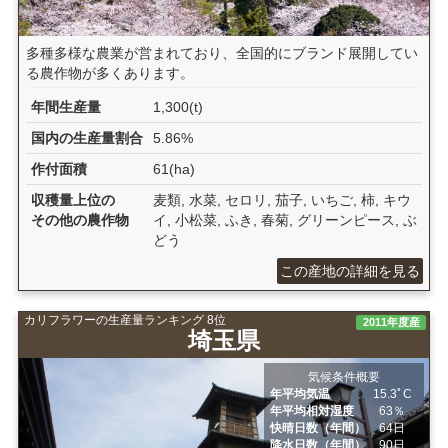
多種多様な農業が営まれており、全国的にブランド展開してい
る農作物が多くあります。
年間生産量
1,300(t)
国内の生産量割合
5.86%
作付面積
61(ha)
収穫量上位の
麦類, 水菜, セロリ, 茄子, いちご, 柿, キウ
その他の農作物
イ, 小松菜, ふき, 春菊, グリーンピース, ぶ
どう
この産地の詳細を見る
カリフラワーの生産量ランキング 8位
2011年度産
埼玉県
気候条件概要
年平均気温
15.3ﾟC
年平均相対湿度
63％
快晴日数（年間）
64日
降水日数（年間）
90日