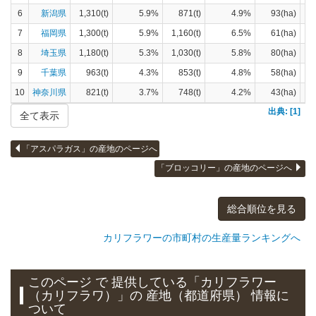
6
新潟県
1,310(t)
5.9%
871(t)
4.9%
93(ha)
7
福岡県
1,300(t)
5.9%
1,160(t)
6.5%
61(ha)
8
埼玉県
1,180(t)
5.3%
1,030(t)
5.8%
80(ha)
9
千葉県
963(t)
4.3%
853(t)
4.8%
58(ha)
10
神奈川県
821(t)
3.7%
748(t)
4.2%
43(ha)
出典: [1]
全て表示
「アスパラガス」の産地のページへ
「ブロッコリー」の産地のページへ
総合順位を見る
カリフラワーの市町村の生産量ランキングへ
このページ で 提供している「カリフラワー
（カリフラワ）」
の 産地（都道府県） 情報に
ついて