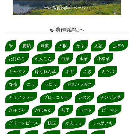
米の消費動向のページへ
🍃 農作物詳細へ
米
麦類
野菜
大根
かぶ
人参
ごぼう
たけのこ
れんこん
白菜
水菜
小松菜
キャベツ
ほうれん草
ネギ
ふき
ミツバ
春菊
ニラ
セロリ
アスパラガス
カリフラワー
ブロッコリー
レタス
チンゲン菜
きゅうり
かぼちゃ
茄子
トマト
ピーマン
グリーンピース
枝豆
かんしょ
じゃがいも