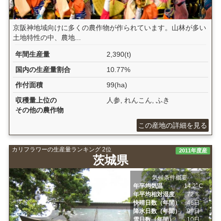
京阪神地域向けに多くの農作物が作られています。山林が多い
土地特性の中、農地...
年間生産量
2,390(t)
国内の生産量割合
10.77%
作付面積
99(ha)
収穫量上位の
人参, れんこん, ふき
その他の農作物
この産地の詳細を見る
カリフラワーの生産量ランキング 2位
2011年度産
茨城県
気候条件概要
年平均気温
14.2ﾟC
年平均相対湿度
72％
快晴日数（年間）
46日
降水日数（年間）
99日
雪日数（年間）
10日