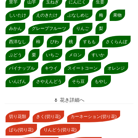
里芋
山芋
玉ねぎ
にんにく
生姜
しいたけ
えのきたけ
ぶなしめじ
梅
果物
みかん
グレープフルーツ
りんご
梨
西洋なし
柿
びわ
桃
すもも
さくらんぼ
ぶどう
栗
いちご
メロン
すいか
パイナップル
キウイ
スイートコーン
オレンジ
いんげん
さやえんどう
そら豆
もやし
🌷 花き詳細へ
切り花類
きく(切り花)
カーネーション(切り花)
ばら(切り花)
りんどう(切り花)