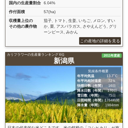
国内の生産量割合
6.04%
作付面積
57(ha)
収穫量上位の
茄子, トマト, 生姜, いちご, メロン, すい
その他の農作物
か, 栗, アスパラガス, さやえんどう, グリ
ーンピース, みかん
この産地の詳細を見る
カリフラワーの生産量ランキング 6位
2011年度産
新潟県
気候条件概要
年平均気温
13.7ﾟC
年平均相対湿度
72％
快晴日数（年間）
16日
降水日数（年間）
170日
雪日数（年間）
75日
日照時間（年間）
1764時間
降水量（年間）
1984mm
日本の代表的な米どころです。米の銘柄の「コシヒカリ」が有