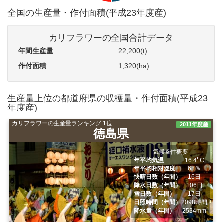
全国の生産量・作付面積(平成23年度産)
カリフラワーの全国合計データ
年間生産量
22,200(t)
作付面積
1,320(ha)
生産量上位の都道府県の収穫量・作付面積(平成23
年度産)
カリフラワーの生産量ランキング 1位
2011年度産
徳島県
気候条件概要
年平均気温
16.4ﾟC
年平均相対湿度
68％
快晴日数（年間）
16日
降水日数（年間）
106日
雪日数（年間）
17日
日照時間（年間）
2098時間
降水量（年間）
2534mm