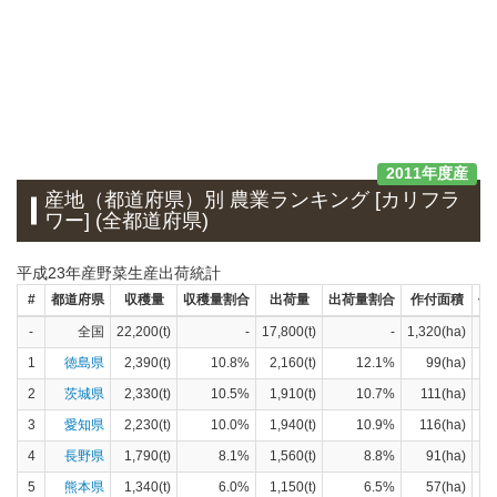
2011年度産
産地（都道府県）別 農業ランキング [カリフラ
ワー] (全都道府県)
平成23年産野菜生産出荷統計
#
都道府県
収穫量
収穫量割合
出荷量
出荷量割合
作付面積
作
-
全国
22,200(t)
-
17,800(t)
-
1,320(ha)
1
徳島県
2,390(t)
10.8%
2,160(t)
12.1%
99(ha)
2
茨城県
2,330(t)
10.5%
1,910(t)
10.7%
111(ha)
3
愛知県
2,230(t)
10.0%
1,940(t)
10.9%
116(ha)
4
長野県
1,790(t)
8.1%
1,560(t)
8.8%
91(ha)
5
熊本県
1,340(t)
6.0%
1,150(t)
6.5%
57(ha)