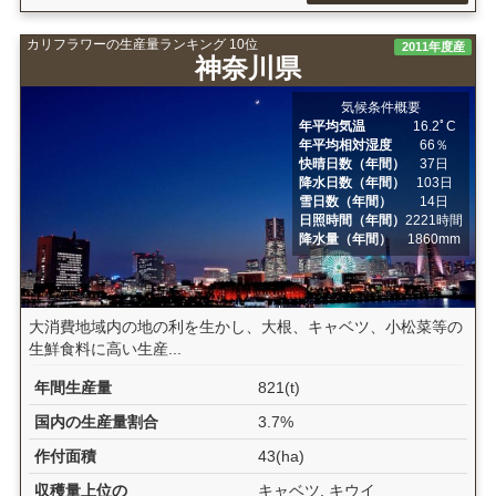
カリフラワーの生産量ランキング 10位
2011年度産
神奈川県
気候条件概要
年平均気温
16.2ﾟC
年平均相対湿度
66％
快晴日数（年間）
37日
降水日数（年間）
103日
雪日数（年間）
14日
日照時間（年間）
2221時間
降水量（年間）
1860mm
大消費地域内の地の利を生かし、大根、キャベツ、小松菜等の
生鮮食料に高い生産...
年間生産量
821(t)
国内の生産量割合
3.7%
作付面積
43(ha)
収穫量上位の
キャベツ, キウイ