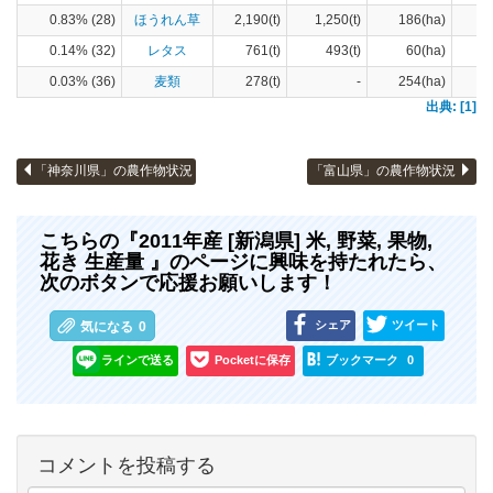
0.83% (28)
ほうれん草
2,190(t)
1,250(t)
186(ha)
0.14% (32)
レタス
761(t)
493(t)
60(ha)
0.03% (36)
麦類
278(t)
-
254(ha)
出典: [1]
「神奈川県」の農作物状況
「富山県」の農作物状況
こちらの『2011年産 [新潟県] 米, 野菜, 果物,
花き 生産量 』のページに興味を持たれたら、
次のボタンで応援お願いします！
シェア
ツイート
気になる
0
ラインで送る
Pocketに保存
ブックマーク
0
コメントを投稿する