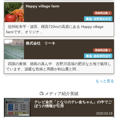
Happy village farm
登録商品数:1
農場: 長野県松本市
信州松本平・波田、標高720mの高原にある Happy village
farmです。オリジナ...
株式会社 リーキ
登録商品数:1
農場: 徳島県阿波市
四国の東側 徳島の真ん中 吉野川流域の肥沃な土地で栽培し
ています。温暖な気候と周囲が剣山麓と阿...
もっと見る
📺 メディア紹介実績
テレビ金沢「となりのテレ金ちゃん」の中でご
ぼうの情報が引用
2020.03.19