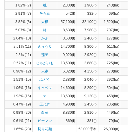
1.82% (7)
桃
2,330(t)
1,960(t)
243(ha)
2.91% (7)
そら豆
542(t)
332(t)
69(ha)
3.82% (8)
大根
57,100(t)
32,100(t)
1,520(ha)
5.07% (8)
柿
8,630(t)
7,980(t)
707(ha)
2.64% (10)
かぶ
3,680(t)
2,460(t)
177(ha)
2.51% (11)
きゅうり
14,700(t)
8,300(t)
511(ha)
2.8% (11)
茄子
9,020(t)
2,920(t)
674(ha)
0.57% (11)
じゃがいも
13,500(t)
2,880(t)
725(ha)
0.98% (12)
人参
6,020(t)
4,150(t)
270(ha)
1.51% (15)
ぶどう
2,380(t)
2,040(t)
292(ha)
1.06% (16)
キャベツ
14,600(t)
8,290(t)
504(ha)
1.93% (16)
トマト
13,600(t)
9,120(t)
458(ha)
0.47% (19)
玉ねぎ
4,980(t)
2,450(t)
236(ha)
0.98% (20)
白菜
8,830(t)
2,810(t)
449(ha)
0.61% (21)
ピーマン
869(t)
381(t)
79(ha)
1.65% (23)
切り花類
-
53,000千本
26,000(a)