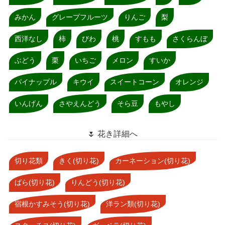
みかん
グレープフルーツ
りんご
梨
西洋なし
柿
びわ
桃
すもも
さくらんぼ
ぶどう
栗
いちご
メロン
すいか
パイナップル
キウイ
スイートコーン
オレンジ
いんげん
さやえんどう
そら豆
もやし
🌷 花き詳細へ
切り花類
きく(切り花)
カーネーション(切り花)
ばら(切り花)
りんどう(切り花)
宿根かすみそう(切り花)
洋ラン類(切り花)