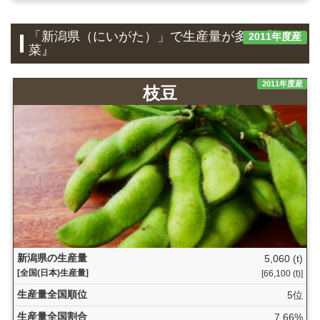
「新潟県（にいがた）」で生産量が多い『野
2011年度産
菜』
2011年度産
枝豆
新潟県の生産量
5,060 (t)
[全国(日本)生産量]
[66,100 (t)]
生産量全国順位
5位
生産量全国割合
7.66%