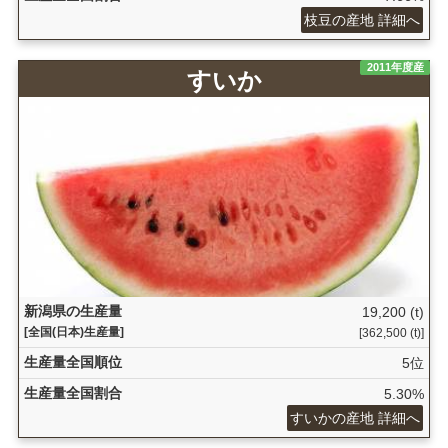
枝豆の産地 詳細へ
2011年度産
すいか
新潟県の生産量
19,200 (t)
[全国(日本)生産量]
[362,500 (t)]
生産量全国順位
5位
生産量全国割合
5.30%
すいかの産地 詳細へ