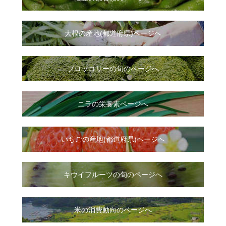
大根
の
産地(都道府県)ページへ
ブロッコリーの旬のページへ
ニラ
の
栄養素ページへ
いちご
の
産地(都道府県)ページへ
キウイフルーツの旬のページへ
米の消費動向のページへ