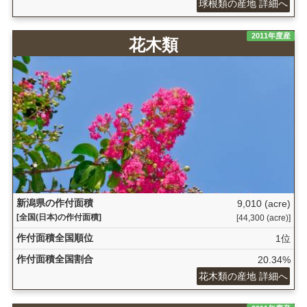
球根類の産地 詳細へ
2011年度産
花木類
新潟県の作付面積
9,010 (acre)
[全国(日本)の作付面積]
[44,300 (acre)]
作付面積全国順位
1位
作付面積全国割合
20.34%
花木類の産地 詳細へ