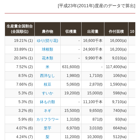
[平成23年(2011年)度産のデータで算出]
生産量全国割合
(全国順位)
農作物
収穫量
出荷量
作付面積
10
19.21% (1)
ゆり(切り花)
-
16,600千本
16,000(a)
33.89% (1)
球根類
-
24,900千本
16,200(a)
20.34% (1)
花木類
-
9,990千本
9,010(a)
7.52% (2)
米
631,600(t)
-
117,400(ha)
8.5% (2)
西洋なし
1,980(t)
1,710(t)
106(ha)
7.66% (5)
枝豆
5,060(t)
2,870(t)
1,590(ha)
5.3% (5)
すいか
19,200(t)
15,000(t)
598(ha)
5.3% (5)
鉢もの類
-
11,100千本
9,710(a)
3.2% (6)
ネギ
15,500(t)
9,650(t)
740(ha)
5.9% (6)
カリフラワー
1,310(t)
871(t)
93(ha)
4.07% (6)
里芋
6,970(t)
3,010(t)
664(ha)
4.24% (7)
梨
11,200(t)
10,300(t)
512(ha)