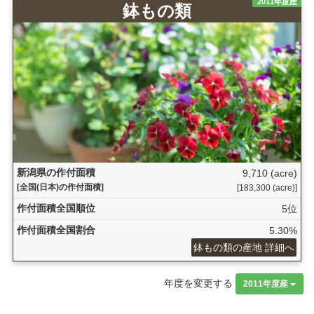
2011年度産
鉢もの類
新潟県の作付面積
9,710 (acre)
[全国(日本)の作付面積]
[183,300 (acre)]
作付面積全国順位
5位
作付面積全国割合
5.30%
鉢もの類の産地 詳細へ
年度を変更する
2011年度産