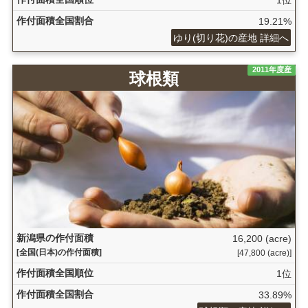
作付面積全国割合
19.21%
ゆり(切り花)の産地 詳細へ
2011年度産
球根類
新潟県の作付面積
16,200 (acre)
[全国(日本)の作付面積]
[47,800 (acre)]
作付面積全国順位
1位
作付面積全国割合
33.89%