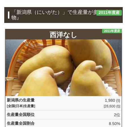
「新潟県（にいがた）」で生産量が多い『果
2011年度産
物』
2011年度産
西洋なし
新潟県の生産量
1,980 (t)
[全国(日本)生産量]
[26,600 (t)]
生産量全国順位
2位
生産量全国割合
8.50%