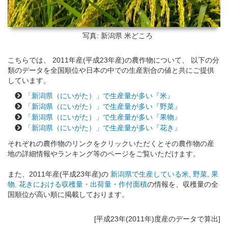
写真: 新潟県
米どころ
こちらでは、 2011年産(平成23年産)の農作物について、 以下の分
類のデータを全国順位や日本の中での生産割合の値と共にご提供
しています。
「新潟県（にいがた）」で生産量が多い『米』
「新潟県（にいがた）」で生産量が多い『野菜』
「新潟県（にいがた）」で生産量が多い『果物』
「新潟県（にいがた）」で生産量が多い『花き』
それぞれの農作物のリンクをクリックいただくとその農作物の産
地の詳細情報やランキング等のページをご覧いただけます。
また、2011年産(平成23年産)の
新潟県で生産している米, 野菜, 果
物, 花きにおける収穫量・出荷量・作付面積
の情報を、収穫量の全
国順位が高い順に掲載しております。
[平成23年(2011年)度産のデータで算出]