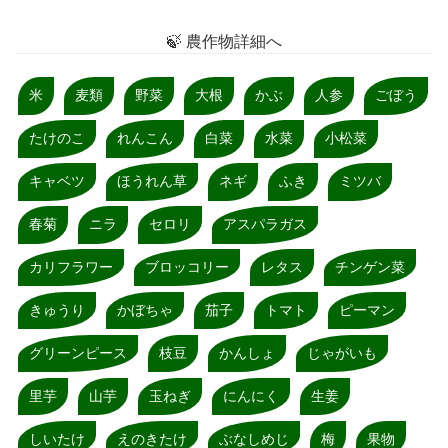
🍃 農作物詳細へ
米
麦類
野菜
大根
かぶ
人参
ごぼう
たけのこ
れんこん
白菜
水菜
小松菜
キャベツ
ほうれん草
ネギ
ふき
ミツバ
春菊
ニラ
セロリ
アスパラガス
カリフラワー
ブロッコリー
レタス
チンゲン菜
きゅうり
かぼちゃ
茄子
トマト
ピーマン
グリーンピース
枝豆
かんしょ
じゃがいも
里芋
山芋
玉ねぎ
にんにく
生姜
しいたけ
えのきたけ
ぶなしめじ
梅
果物