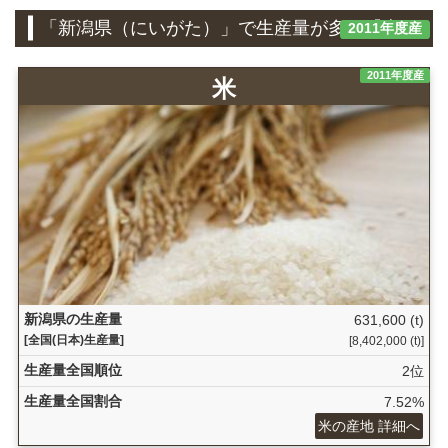
「新潟県（にいがた）」で生産量が多い『米』
2011年度産
2011年度産
米
新潟県の生産量
631,600 (t)
[全国(日本)生産量]
[8,402,000 (t)]
生産量全国順位
2位
生産量全国割合
7.52%
米の産地 詳細へ