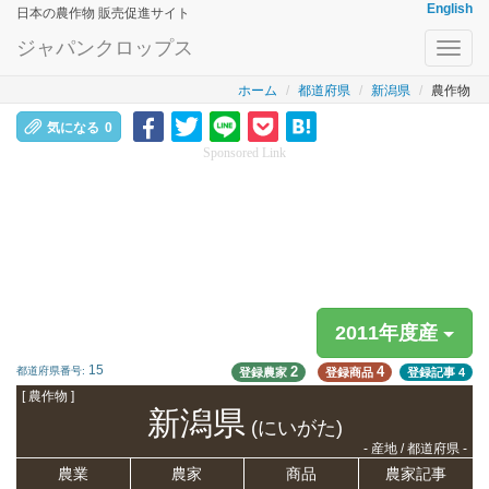
English
日本の農作物 販売促進サイト
ジャパンクロップス
Toggl
navig
ホーム
都道府県
新潟県
農作物
気になる
0
Sponsored Link
2011年度産
15
2
4
都道府県番号:
登録農家
登録商品
登録記事
4
[ 農作物 ]
新潟県
(にいがた)
- 産地 / 都道府県 -
農業
農家
商品
農家記事