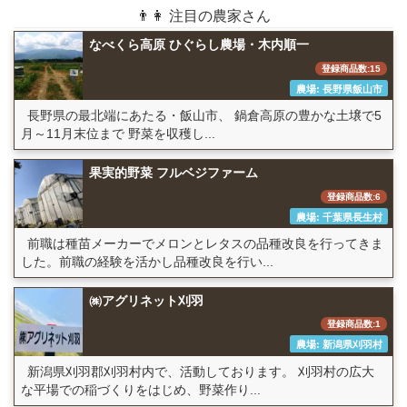
👨👩 注目の農家さん
なべくら高原 ひぐらし農場・木内順一
登録商品数:15
農場: 長野県飯山市
長野県の最北端にあたる・飯山市、 鍋倉高原の豊かな土壌で5
月～11月末位まで 野菜を収穫し...
果実的野菜 フルベジファーム
登録商品数:6
農場: 千葉県長生村
前職は種苗メーカーでメロンとレタスの品種改良を行ってきま
した。前職の経験を活かし品種改良を行い...
㈱アグリネット刈羽
登録商品数:1
農場: 新潟県刈羽村
新潟県刈羽郡刈羽村内で、活動しております。 刈羽村の広大
な平場での稲づくりをはじめ、野菜作り...