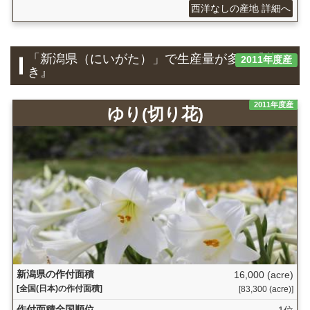
西洋なしの産地 詳細へ
「新潟県（にいがた）」で生産量が多い『花
2011年度産
き』
2011年度産
ゆり(切り花)
新潟県の作付面積
16,000 (acre)
[全国(日本)の作付面積]
[83,300 (acre)]
作付面積全国順位
1位