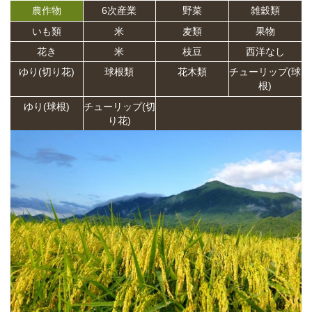
農作物
6次産業
野菜
雑穀類
いも類
米
麦類
果物
花き
米
枝豆
西洋なし
ゆり(切り花)
球根類
花木類
チューリップ(球
根)
ゆり(球根)
チューリップ(切
り花)