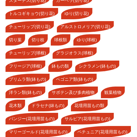
スターチス(切り花)
ガーベラ(切り花)
トルコギキョウ(切り花)
ゆり(切り花)
チューリップ(切り花)
アルストロメリア(切り花)
切り葉
切り枝
球根類
ゆり(球根)
チューリップ(球根)
グラジオラス(球根)
フリージア(球根)
鉢もの類
シクラメン(鉢もの)
プリムラ類(鉢もの)
ベゴニア類(鉢もの)
洋ラン類(鉢もの)
サボテン及び多肉植物
観葉植物
花木類
ドラセナ(鉢もの)
花壇用苗もの類
パンジー(花壇用苗もの)
サルビア(花壇用苗もの)
マリーゴールド(花壇用苗もの)
ペチュニア(花壇用苗もの)