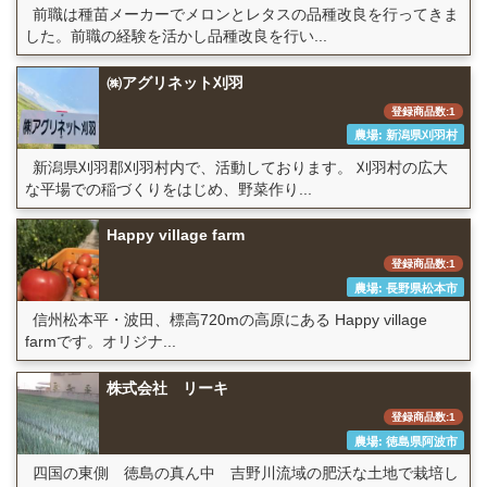
前職は種苗メーカーでメロンとレタスの品種改良を行ってきま
した。前職の経験を活かし品種改良を行い...
㈱アグリネット刈羽
登録商品数:1
農場: 新潟県刈羽村
新潟県刈羽郡刈羽村内で、活動しております。 刈羽村の広大
な平場での稲づくりをはじめ、野菜作り...
Happy village farm
登録商品数:1
農場: 長野県松本市
信州松本平・波田、標高720mの高原にある Happy village
farmです。オリジナ...
株式会社 リーキ
登録商品数:1
農場: 徳島県阿波市
四国の東側 徳島の真ん中 吉野川流域の肥沃な土地で栽培し