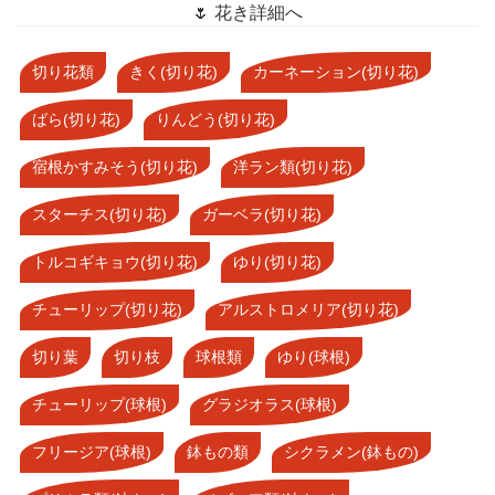
🌷 花き詳細へ
切り花類
きく(切り花)
カーネーション(切り花)
ばら(切り花)
りんどう(切り花)
宿根かすみそう(切り花)
洋ラン類(切り花)
スターチス(切り花)
ガーベラ(切り花)
トルコギキョウ(切り花)
ゆり(切り花)
チューリップ(切り花)
アルストロメリア(切り花)
切り葉
切り枝
球根類
ゆり(球根)
チューリップ(球根)
グラジオラス(球根)
フリージア(球根)
鉢もの類
シクラメン(鉢もの)