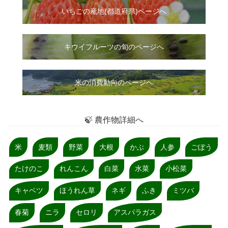
いちご
の
産地(都道府県)ページへ
キウイフルーツの旬のページへ
米の消費動向のページへ
🍃 農作物詳細へ
米
麦類
野菜
大根
かぶ
人参
ごぼう
たけのこ
れんこん
白菜
水菜
小松菜
キャベツ
ほうれん草
ネギ
ふき
ミツバ
春菊
ニラ
セロリ
アスパラガス