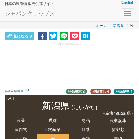
English
日本の農作物 販売促進サイト
ジャパンクロップス
Toggl
navig
ホーム
新潟県
米
気になる
0
Sponsored Link
15
2
4
都道府県番号:
登録農家
登録商品
登録記事
4
[ 米 ]
新潟県
(にいがた)
- 産地 / 都道府県 -
農業
農家
商品
農家記事
農作物
6次産業
野菜
雑穀類
いも類
米
麦類
果物