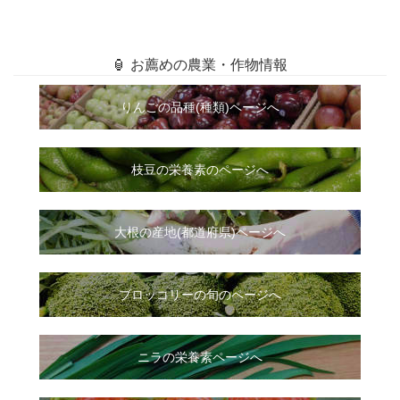
🏮 お薦めの農業・作物情報
りんごの品種(種類)ページへ
枝豆の栄養素のページへ
大根
の
産地(都道府県)ページへ
ブロッコリーの旬のページへ
ニラ
の
栄養素ページへ