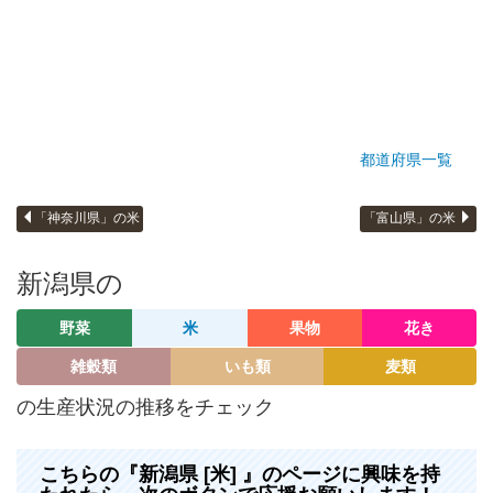
都道府県一覧
「神奈川県」の米
「富山県」の米
新潟県の
野菜
米
果物
花き
雑穀類
いも類
麦類
の生産状況の推移をチェック
こちらの『新潟県 [米] 』のページに興味を持