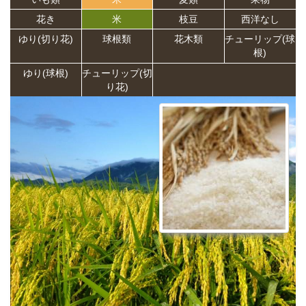
花き
米
枝豆
西洋なし
ゆり(切り花)
球根類
花木類
チューリップ(球
根)
ゆり(球根)
チューリップ(切
り花)