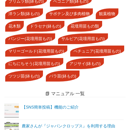
プリムラ類(鉢もの)
ベゴニア類(鉢もの)
洋ラン類(鉢もの)
サボテン及び多肉植物
観葉植物
花木類
ドラセナ(鉢もの)
花壇用苗もの類
パンジー(花壇用苗もの)
サルビア(花壇用苗もの)
マリーゴールド(花壇用苗もの)
ペチュニア(花壇用苗もの)
にちにちそう(花壇用苗もの)
アジサイ(鉢もの)
ツツジ苗(鉢もの)
バラ苗(鉢もの)
📗 マニュアル 一覧
【SNS簡単投稿】機能のご紹介
農家さんが『ジャパンクロップス』を利用する理由