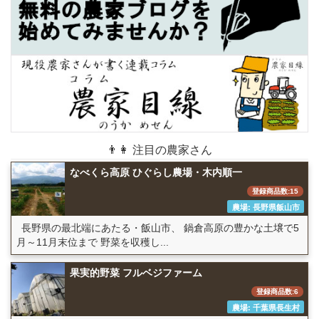
👨👩 注目の農家さん
なべくら高原 ひぐらし農場・木内順一
登録商品数:15
農場: 長野県飯山市
長野県の最北端にあたる・飯山市、 鍋倉高原の豊かな土壌で5
月～11月末位まで 野菜を収穫し...
果実的野菜 フルベジファーム
登録商品数:6
農場: 千葉県長生村