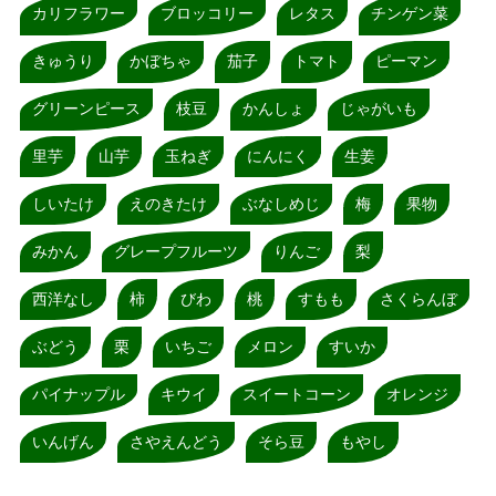
カリフラワー
ブロッコリー
レタス
チンゲン菜
きゅうり
かぼちゃ
茄子
トマト
ピーマン
グリーンピース
枝豆
かんしょ
じゃがいも
里芋
山芋
玉ねぎ
にんにく
生姜
しいたけ
えのきたけ
ぶなしめじ
梅
果物
みかん
グレープフルーツ
りんご
梨
西洋なし
柿
びわ
桃
すもも
さくらんぼ
ぶどう
栗
いちご
メロン
すいか
パイナップル
キウイ
スイートコーン
オレンジ
いんげん
さやえんどう
そら豆
もやし