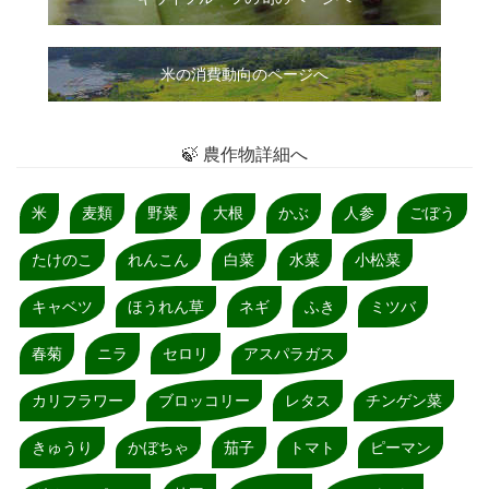
米の消費動向のページへ
🍃 農作物詳細へ
米
麦類
野菜
大根
かぶ
人参
ごぼう
たけのこ
れんこん
白菜
水菜
小松菜
キャベツ
ほうれん草
ネギ
ふき
ミツバ
春菊
ニラ
セロリ
アスパラガス
カリフラワー
ブロッコリー
レタス
チンゲン菜
きゅうり
かぼちゃ
茄子
トマト
ピーマン