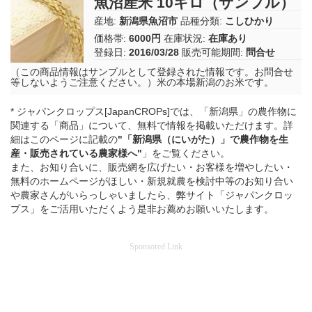
魚沼産米 10キロ（サンプル）
産地:
新潟県魚沼市
品種分類:
こしひかり
価格帯:
6000円
在庫状況:
在庫あり
登録日:
2016/03/28
販売可能期間:
問合せ
（この商品情報はサンプルとして登録された情報です。お問合せ
等しないようご注意ください。）米の本場新潟のお米です。
* ジャパンクロップス[JapanCROPs]では、「新潟県」の農作物に
関連する「商品」について、無料で情報を掲載いただけます。詳
細はこのページに記載の
"「新潟県（にいがた）」
で
農作物を
生
産・販売されている
農家様へ"
」をご覧ください。
また、お知り合いに、販売網を広げたい・お客様を増やしたい・
無料のホームページがほしい・新規就農を検討中等のお知り合い
や農家さんがいらっしゃいましたら、弊サイト「ジャパンクロッ
プス」をご活用いただくよう是非お薦めお願いいたします。
Sponsored Link