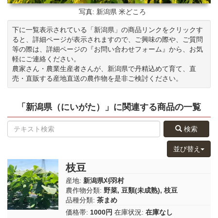
写真: 新潟県
米どころ
下に一覧表示されている「新潟県」の商品リンクをクリックす
ると、詳細ページが表示されますので、ご興味の際や、ご質問
等の際は、詳細ページの『お問い合わせフォーム』から、お気
軽にご連絡ください。
農家さん・農業生産者さんが、新潟県で丹精込めて育て、直
売・直販する産地直送の農作物を是非ご検討ください。
「新潟県（にいがた）」
に関連する
商品
の
一覧
検索
並び替え
枝豆
産地:
新潟県刈羽村
農作物分類:
野菜
,
豆類(未成熟)
,
枝豆
品種分類:
茶まめ
価格帯:
1000円
在庫状況:
在庫なし