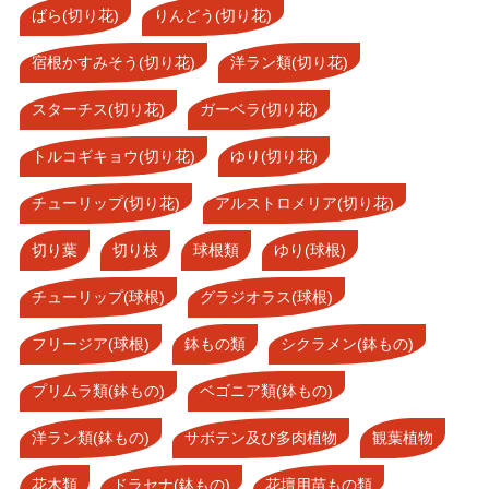
ばら(切り花)
りんどう(切り花)
宿根かすみそう(切り花)
洋ラン類(切り花)
スターチス(切り花)
ガーベラ(切り花)
トルコギキョウ(切り花)
ゆり(切り花)
チューリップ(切り花)
アルストロメリア(切り花)
切り葉
切り枝
球根類
ゆり(球根)
チューリップ(球根)
グラジオラス(球根)
フリージア(球根)
鉢もの類
シクラメン(鉢もの)
プリムラ類(鉢もの)
ベゴニア類(鉢もの)
洋ラン類(鉢もの)
サボテン及び多肉植物
観葉植物
花木類
ドラセナ(鉢もの)
花壇用苗もの類