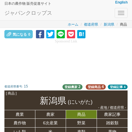
English
日本の農作物 販売促進サイト
ジャパンクロップス
Toggl
navig
ホーム
都道府県
新潟県
商品
気になる
0
Sponsored Link
15
2
4
都道府県番号:
登録農家
登録商品
登録記事
4
[ 商品 ]
新潟県
(にいがた)
- 産地 / 都道府県 -
農業
農家
商品
農家記事
農作物
6次産業
野菜
雑穀類
いも類
米
麦類
果物