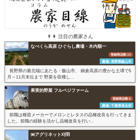
👨👩 注目の農家さん
なべくら高原 ひぐらし農場・木内順一
登録商品数:15
農場: 長野県飯山市
長野県の最北端にあたる・飯山市、 鍋倉高原の豊かな土壌で5
月～11月末位まで 野菜を収穫し...
果実的野菜 フルベジファーム
登録商品数:6
農場: 千葉県長生村
前職は種苗メーカーでメロンとレタスの品種改良を行ってきま
した。前職の経験を活かし品種改良を行い...
㈱アグリネット刈羽