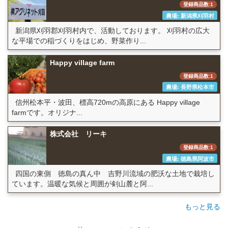
登録商品数:1
農場: 新潟県刈羽村
新潟県刈羽郡刈羽村内で、活動しております。 刈羽村の広大
な平場での稲づくりをはじめ、野菜作り...
Happy village farm
登録商品数:1
農場: 長野県松本市
信州松本平・波田、標高720mの高原にある Happy village
farmです。オリジナ...
株式会社 リーキ
登録商品数:1
農場: 徳島県阿波市
四国の東側 徳島の真ん中 吉野川流域の肥沃な土地で栽培し
ています。温暖な気候と周囲が剣山麓と阿...
もっと見る