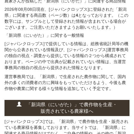
農家さんが投稿した「新潟県（にいがた）」
に関連する
商品
情報
2026年08月08日現在、[ジャパンクロップス]に登録された「新潟
県」に関連する商品数（ページ数）は
4
となっております。（この
数字には、サンプルとして登録された情報が含まれている場合が
ございます。ご注意いただきますようお願いいたします。）
「新潟県（にいがた）」
に関する
一般
情報
[ジャパンクロップス]で提供している情報は、総務省統計局等の機
関から公表されている情報及び、[ジャパンクロップス]運営事務局
の独自の視点・調査から提供している情報の２つから構成されて
おります。ページの中で出典が記載されていない情報は、当運営
事務局の独自の視点から提供された情報となります。
運営事務局では、「新潟県」で生産された農作物に関して、国内
外の多くの消費者の方に興味をもっていただけるよう、今後も農
作物や農業に関する様々な情報を追加していく予定です。
「新潟県（にいがた）」
で
農作物を
生産・
販売されている
農家様へ
[ジャパンクロップス]では、「新潟県」で農作物を生産・販売され
ている農家様を募集しております。当サイトでは、「新潟県」に
関連する商品情報だけでなく、ご自身の情報や、その他の「新潟