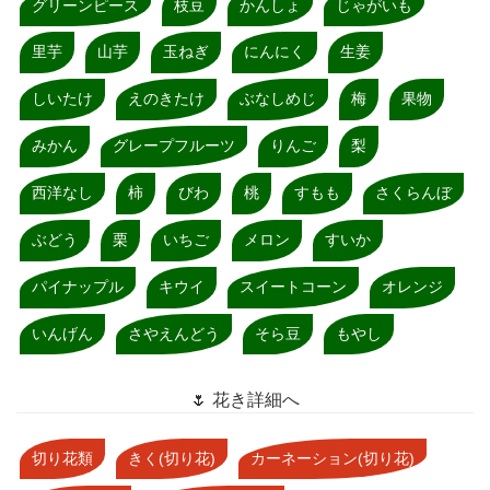
グリーンピース
枝豆
かんしょ
じゃがいも
里芋
山芋
玉ねぎ
にんにく
生姜
しいたけ
えのきたけ
ぶなしめじ
梅
果物
みかん
グレープフルーツ
りんご
梨
西洋なし
柿
びわ
桃
すもも
さくらんぼ
ぶどう
栗
いちご
メロン
すいか
パイナップル
キウイ
スイートコーン
オレンジ
いんげん
さやえんどう
そら豆
もやし
🌷 花き詳細へ
切り花類
きく(切り花)
カーネーション(切り花)