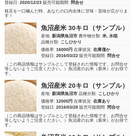
登録日:
2020/12/23
販売可能期間:
問合せ
枝豆を一口噛んだ時、あなたの口内全体に甘味・旨味が広がりま
す！
魚沼産米 30キロ（サンプル）
産地:
新潟県魚沼市
農作物分類:
米
,
水稲
品種分類:
こしひかり
価格帯:
16000円
在庫状況:
在庫僅か
登録日:
2016/03/22
販売可能期間:
問合せ
（この商品情報はサンプルとして登録された情報です。お問合せ
等しないようご注意ください。）魚沼産のお米（新米）がお得で
す。
魚沼産米 20キロ（サンプル）
産地:
新潟県魚沼市
品種分類:
こしひかり
価格帯:
12000円
在庫状況:
在庫あり
登録日:
2016/03/28
販売可能期間:
問合せ
（この商品情報はサンプルとして登録された情報です。お問合せ
等しないようご注意ください。）魚沼産のお米（新米）がお得で
す。