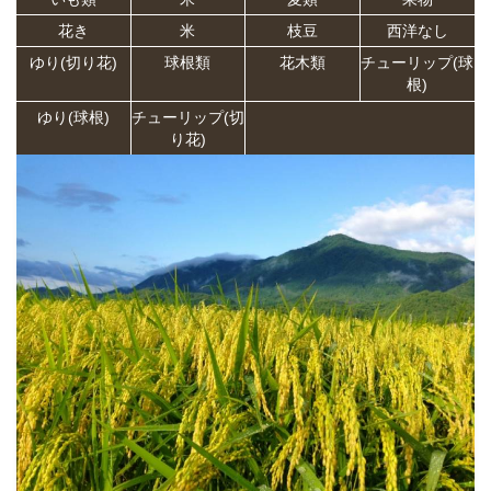
花き
米
枝豆
西洋なし
ゆり(切り花)
球根類
花木類
チューリップ(球
根)
ゆり(球根)
チューリップ(切
り花)