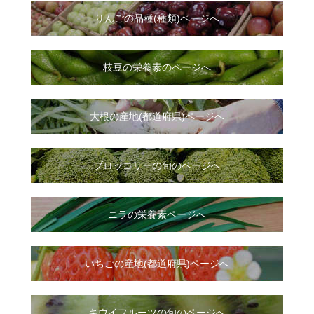
りんごの品種(種類)ページへ
枝豆の栄養素のページへ
大根
の
産地(都道府県)ページへ
ブロッコリーの旬のページへ
ニラ
の
栄養素ページへ
いちご
の
産地(都道府県)ページへ
キウイフルーツの旬のページへ