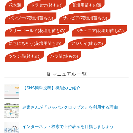
花木類
ドラセナ(鉢もの)
花壇用苗もの類
パンジー(花壇用苗もの)
サルビア(花壇用苗もの)
マリーゴールド(花壇用苗もの)
ペチュニア(花壇用苗もの)
にちにちそう(花壇用苗もの)
アジサイ(鉢もの)
ツツジ苗(鉢もの)
バラ苗(鉢もの)
📗 マニュアル 一覧
【SNS簡単投稿】機能のご紹介
農家さんが『ジャパンクロップス』を利用する理由
インターネット検索で上位表示を目指しましょう