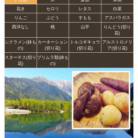
花き
セロリ
レタス
白菜
りんご
ぶどう
すもも
アスパラガス
西洋なし
桃
山芋
りんどう(切り
花)
シクラメン(鉢も
カーネーション
トルコギキョウ
アルストロメリ
の)
(切り花)
(切り花)
ア(切り花)
スターチス(切り
プリムラ類(鉢も
花)
の)