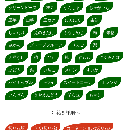
グリーンピース
枝豆
かんしょ
じゃがいも
里芋
山芋
玉ねぎ
にんにく
生姜
しいたけ
えのきたけ
ぶなしめじ
梅
果物
みかん
グレープフルーツ
りんご
梨
西洋なし
柿
びわ
桃
すもも
さくらんぼ
ぶどう
栗
いちご
メロン
すいか
パイナップル
キウイ
スイートコーン
オレンジ
いんげん
さやえんどう
そら豆
もやし
🌷 花き詳細へ
切り花類
きく(切り花)
カーネーション(切り花)