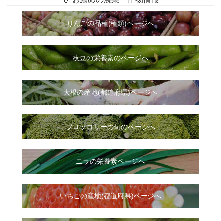
りんごの品種(種類)ページへ
枝豆の栄養素のページへ
大根
の
産地(都道府県)ページへ
ブロッコリーの旬のページへ
ニラ
の
栄養素ページへ
いちご
の
産地(都道府県)ページへ