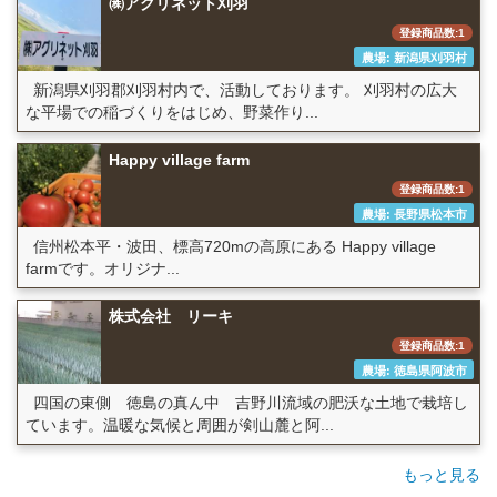
㈱アグリネット刈羽
登録商品数:1
農場: 新潟県刈羽村
新潟県刈羽郡刈羽村内で、活動しております。 刈羽村の広大
な平場での稲づくりをはじめ、野菜作り...
Happy village farm
登録商品数:1
農場: 長野県松本市
信州松本平・波田、標高720mの高原にある Happy village
farmです。オリジナ...
株式会社 リーキ
登録商品数:1
農場: 徳島県阿波市
四国の東側 徳島の真ん中 吉野川流域の肥沃な土地で栽培し
ています。温暖な気候と周囲が剣山麓と阿...
もっと見る