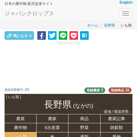
English
日本の農作物 販売促進サイト
ジャパンクロップス
Toggl
navig
ホーム
長野県
いも類
気になる
0
Sponsored Link
20
3
16
都道府県番号:
登録農家
登録商品
[ いも類 ]
長野県
(ながの)
- 産地 / 都道府県 -
農業
農家
商品
農家記事
農作物
6次産業
野菜
雑穀類
いも類
米
麦類
果物