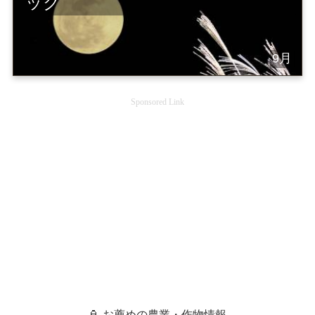
ック
9月
Sponsored Link
🏮 お薦めの農業・作物情報