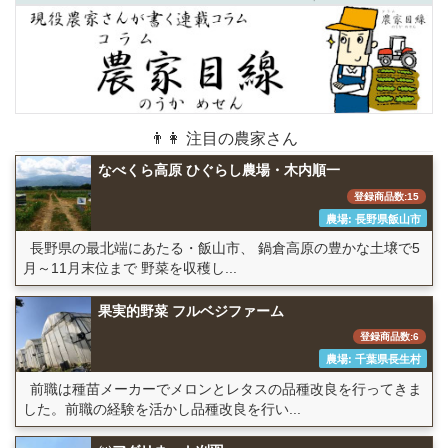
👨👩 注目の農家さん
なべくら高原 ひぐらし農場・木内順一
登録商品数:15
農場: 長野県飯山市
長野県の最北端にあたる・飯山市、 鍋倉高原の豊かな土壌で5
月～11月末位まで 野菜を収穫し...
果実的野菜 フルベジファーム
登録商品数:6
農場: 千葉県長生村
前職は種苗メーカーでメロンとレタスの品種改良を行ってきま
した。前職の経験を活かし品種改良を行い...