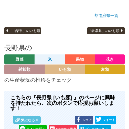
都道府県一覧
「山梨県」のいも類
「岐阜県」のいも類
長野県の
野菜
米
果物
花き
雑穀類
いも類
麦類
の生産状況の推移をチェック
こちらの『長野県 [いも類] 』のページに興味
を持たれたら、次のボタンで応援お願いしま
す！
シェア
ツイート
気になる
0