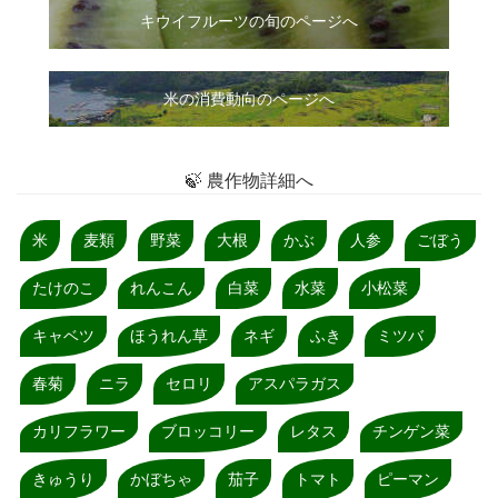
キウイフルーツの旬のページへ
米の消費動向のページへ
🍃 農作物詳細へ
米
麦類
野菜
大根
かぶ
人参
ごぼう
たけのこ
れんこん
白菜
水菜
小松菜
キャベツ
ほうれん草
ネギ
ふき
ミツバ
春菊
ニラ
セロリ
アスパラガス
カリフラワー
ブロッコリー
レタス
チンゲン菜
きゅうり
かぼちゃ
茄子
トマト
ピーマン