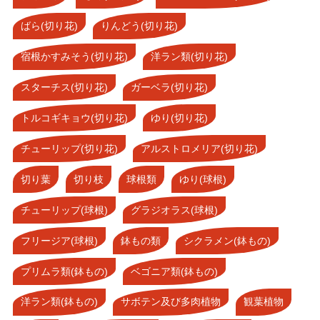
ばら(切り花)
りんどう(切り花)
宿根かすみそう(切り花)
洋ラン類(切り花)
スターチス(切り花)
ガーベラ(切り花)
トルコギキョウ(切り花)
ゆり(切り花)
チューリップ(切り花)
アルストロメリア(切り花)
切り葉
切り枝
球根類
ゆり(球根)
チューリップ(球根)
グラジオラス(球根)
フリージア(球根)
鉢もの類
シクラメン(鉢もの)
プリムラ類(鉢もの)
ベゴニア類(鉢もの)
洋ラン類(鉢もの)
サボテン及び多肉植物
観葉植物