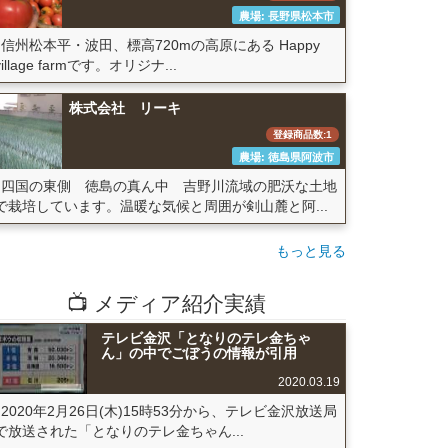
農場: 長野県松本市
信州松本平・波田、標高720mの高原にある Happy
village farmです。オリジナ...
株式会社 リーキ
登録商品数:1
農場: 徳島県阿波市
四国の東側 徳島の真ん中 吉野川流域の肥沃な土地
で栽培しています。温暖な気候と周囲が剣山麓と阿...
もっと見る
📺 メディア紹介実績
テレビ金沢「となりのテレ金ちゃ
ん」の中でごぼうの情報が引用
2020.03.19
2020年2月26日(木)15時53分から、テレビ金沢放送局
で放送された「となりのテレ金ちゃん...