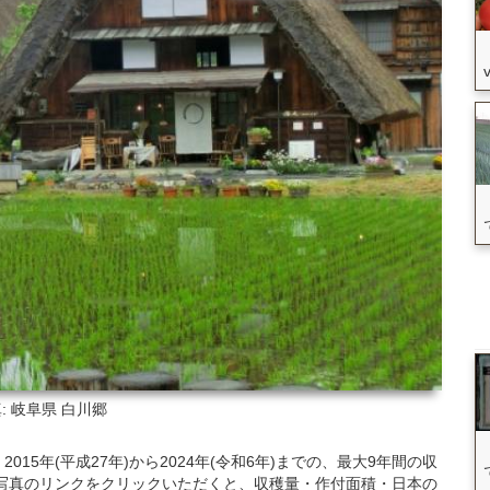
: 岐阜県
白川郷
5年(平成27年)から2024年(令和6年)までの、最大9年間の収
写真のリンクをクリックいただくと、収穫量・作付面積・日本の