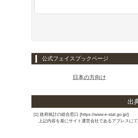
公式フェイスブックページ
日本の方向け
出
[1] 政府統計の総合窓口 [https://www.e-stat.go.jp/]
上記内容を基にサイト運営会社であるアプレスにて