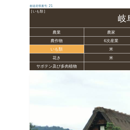
21
都道府県番号:
[ いも類 ]
岐
農業
農家
農作物
6次産業
いも類
米
花き
米
サボテン及び多肉植物