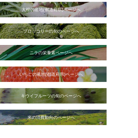
大根
の
産地(都道府県)ページへ
ブロッコリーの旬のページへ
ニラ
の
栄養素ページへ
いちご
の
産地(都道府県)ページへ
キウイフルーツの旬のページへ
米の消費動向のページへ