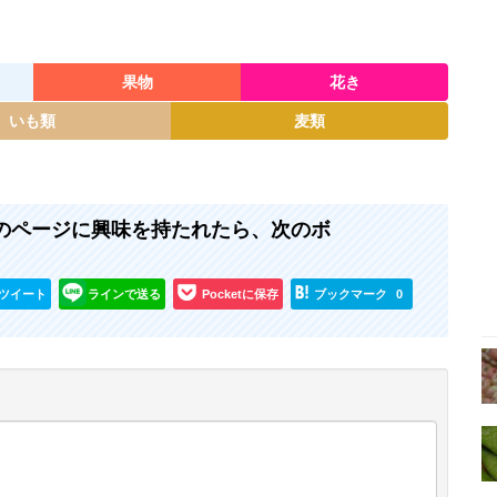
果物
花き
いも類
麦類
 』のページに興味を持たれたら、次のボ
ツイート
ラインで送る
Pocketに保存
ブックマーク
0