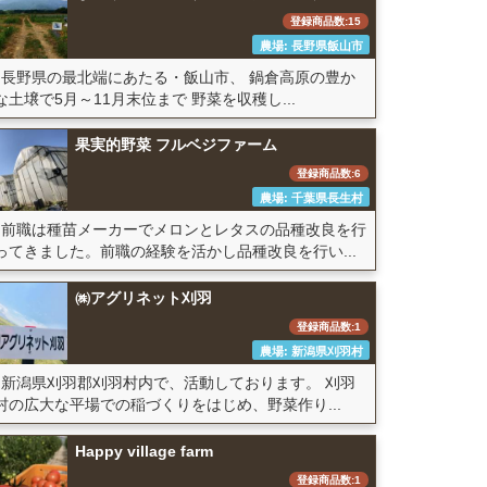
登録商品数:15
農場: 長野県飯山市
長野県の最北端にあたる・飯山市、 鍋倉高原の豊か
な土壌で5月～11月末位まで 野菜を収穫し...
果実的野菜 フルベジファーム
登録商品数:6
農場: 千葉県長生村
前職は種苗メーカーでメロンとレタスの品種改良を行
ってきました。前職の経験を活かし品種改良を行い...
㈱アグリネット刈羽
登録商品数:1
農場: 新潟県刈羽村
新潟県刈羽郡刈羽村内で、活動しております。 刈羽
村の広大な平場での稲づくりをはじめ、野菜作り...
Happy village farm
登録商品数:1