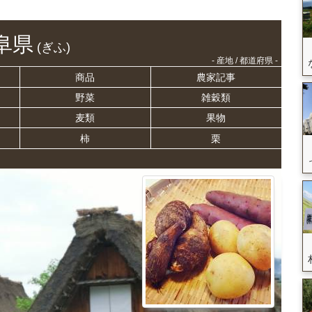
阜県
(ぎふ)
- 産地 / 都道府県 -
商品
農家記事
野菜
雑穀類
麦類
果物
柿
栗