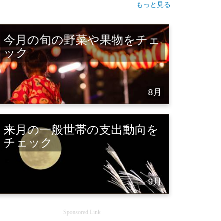
もっと見る
今月の旬の野菜や果物をチェ
ック
8月
来月の一般世帯の支出動向を
チェック
9月
Sponsored Link