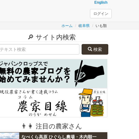
English
ログイン
ホーム
岐阜県
いも類
🔎 サイト内検索
検索
👨👩 注目の農家さん
なべくら高原 ひぐらし農場・木内順一