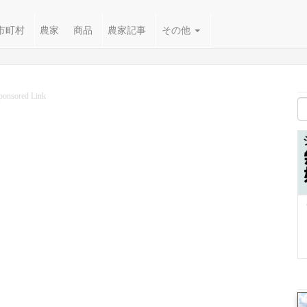
市町村
農家
商品
農家記事
その他
ponsored Link