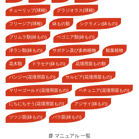
チューリップ(球根)
グラジオラス(球根)
フリージア(球根)
鉢もの類
シクラメン(鉢もの)
プリムラ類(鉢もの)
ベゴニア類(鉢もの)
洋ラン類(鉢もの)
サボテン及び多肉植物
観葉植物
花木類
ドラセナ(鉢もの)
花壇用苗もの類
パンジー(花壇用苗もの)
サルビア(花壇用苗もの)
マリーゴールド(花壇用苗もの)
ペチュニア(花壇用苗もの)
にちにちそう(花壇用苗もの)
アジサイ(鉢もの)
ツツジ苗(鉢もの)
バラ苗(鉢もの)
📗 マニュアル 一覧