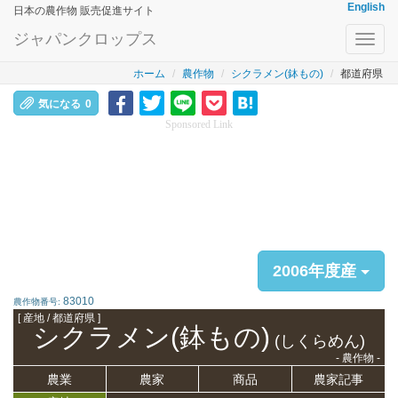
English
日本の農作物 販売促進サイト
ジャパンクロップス
Toggl
navig
ホーム
農作物
シクラメン(鉢もの)
都道府県
気になる
0
Sponsored Link
2006年度産
83010
農作物番号:
[ 産地 / 都道府県 ]
シクラメン(鉢もの)
(しくらめん)
- 農作物 -
農業
農家
商品
農家記事