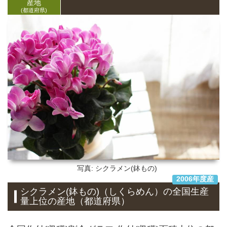
産地
(都道府県)
写真: シクラメン(鉢もの)
2006年度産
シクラメン(鉢もの)（しくらめん）
の全国生産
量上位の
産地
（都道府県）