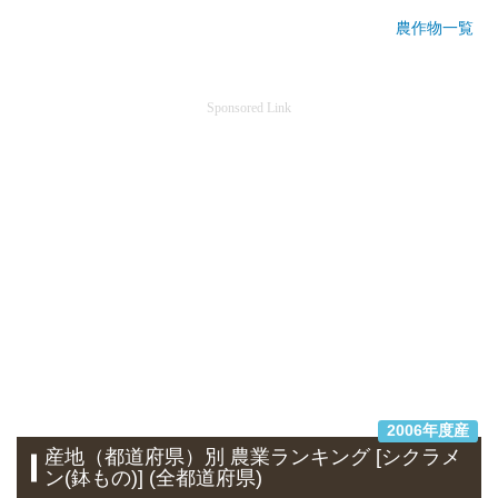
農作物一覧
Sponsored Link
2006年度産
産地（都道府県）別 農業ランキング [シクラメ
ン(鉢もの)] (全都道府県)