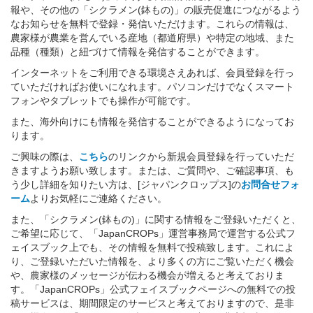
報や、その他の「シクラメン(鉢もの)」の販売促進につながるよう
なお知らせを無料で登録・発信いただけます。これらの情報は、
農家様が農業を営んでいる産地（都道府県）や特定の地域、また
品種（種類）と紐づけて情報を発信することができます。
インターネットをご利用できる環境さえあれば、会員登録を行っ
ていただければお使いになれます。パソコンだけでなくスマート
フォンやタブレットでも操作が可能です。
また、海外向けにも情報を発信することができるようになってお
ります。
ご興味の際は、
こちら
のリンクから新規会員登録を行っていただ
きますようお願い致します。または、ご質問や、ご確認事項、も
う少し詳細を知りたい方は、[ジャパンクロップス]の
お問合せフォ
ーム
よりお気軽にご連絡ください。
また、「シクラメン(鉢もの)」に関する情報をご登録いただくと、
ご希望に応じて、「JapanCROPs」運営事務局で運営する公式フ
ェイスブック上でも、その情報を無料で投稿致します。これによ
り、ご登録いただいた情報を、より多くの方にご覧いただく機会
や、農家様のメッセージが伝わる機会が増えると考えておりま
す。「JapanCROPs」公式フェイスブックページへの無料での投
稿サービスは、期間限定のサービスと考えておりますので、是非