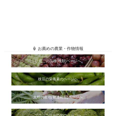
🏮 お薦めの農業・作物情報
りんごの品種(種類)ページへ
枝豆の栄養素のページへ
大根
の
産地(都道府県)ページへ
ブロッコリーの旬のページへ