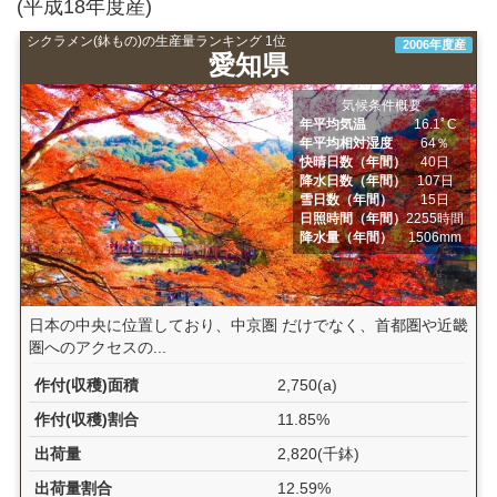
(平成18年度産)
シクラメン(鉢もの)の生産量ランキング 1位
2006年度産
愛知県
気候条件概要
年平均気温
16.1ﾟC
年平均相対湿度
64％
快晴日数（年間）
40日
降水日数（年間）
107日
雪日数（年間）
15日
日照時間（年間）
2255時間
降水量（年間）
1506mm
日本の中央に位置しており、中京圏 だけでなく、首都圏や近畿
圏へのアクセスの...
作付(収穫)面積
2,750(a)
作付(収穫)割合
11.85%
出荷量
2,820(千鉢)
出荷量割合
12.59%