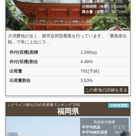
雪日数（年間）
10日
日照時間（年間）
2250時間
降水量（年間）
1471mm
大消費地が近く、都市近郊型農業を行っています。「農業産出
額」で常に上位にラ...
作付(収穫)面積
1,040(a)
作付(収穫)割合
4.48%
出荷量
791(千鉢)
出荷量割合
3.53%
この産地の詳細を見る
シクラメン(鉢もの)の生産量ランキング 10位
2006年度産
福岡県
気候条件概要
年平均気温
17.1ﾟC
年平均相対湿度
69％