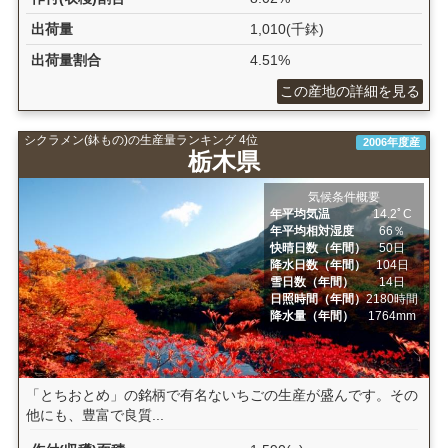
出荷量
1,010(千鉢)
出荷量割合
4.51%
この産地の詳細を見る
シクラメン(鉢もの)の生産量ランキング 4位
2006年度産
栃木県
気候条件概要
年平均気温
14.2ﾟC
年平均相対湿度
66％
快晴日数（年間）
50日
降水日数（年間）
104日
雪日数（年間）
14日
日照時間（年間）
2180時間
降水量（年間）
1764mm
「とちおとめ」の銘柄で有名ないちごの生産が盛んです。その
他にも、豊富で良質...