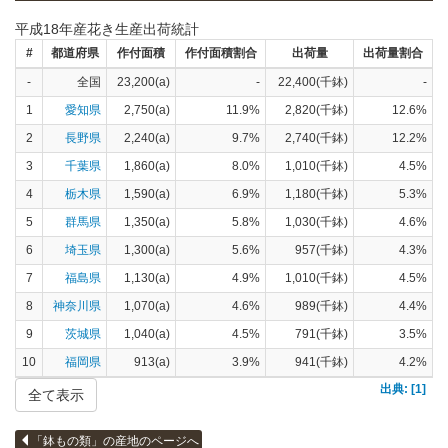
平成18年産花き生産出荷統計
#
都道府県
作付面積
作付面積割合
出荷量
出荷量割合
-
全国
23,200(a)
-
22,400(千鉢)
-
1
愛知県
2,750(a)
11.9%
2,820(千鉢)
12.6%
2
長野県
2,240(a)
9.7%
2,740(千鉢)
12.2%
3
千葉県
1,860(a)
8.0%
1,010(千鉢)
4.5%
4
栃木県
1,590(a)
6.9%
1,180(千鉢)
5.3%
5
群馬県
1,350(a)
5.8%
1,030(千鉢)
4.6%
6
埼玉県
1,300(a)
5.6%
957(千鉢)
4.3%
7
福島県
1,130(a)
4.9%
1,010(千鉢)
4.5%
8
神奈川県
1,070(a)
4.6%
989(千鉢)
4.4%
9
茨城県
1,040(a)
4.5%
791(千鉢)
3.5%
10
福岡県
913(a)
3.9%
941(千鉢)
4.2%
出典: [1]
全て表示
「鉢もの類」の産地のページへ