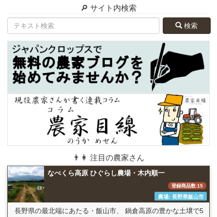
🔎 サイト内検索
検索
👨👩 注目の農家さん
なべくら高原 ひぐらし農場・木内順一
登録商品数:15
農場: 長野県飯山市
長野県の最北端にあたる・飯山市、 鍋倉高原の豊かな土壌で5