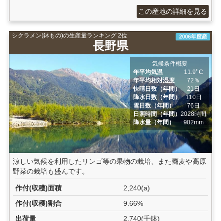
この産地の詳細を見る
シクラメン(鉢もの)の生産量ランキング 2位
2006年度産
長野県
気候条件概要
年平均気温
11.9ﾟC
年平均相対湿度
72％
快晴日数（年間）
21日
降水日数（年間）
110日
雪日数（年間）
76日
日照時間（年間）
2028時間
降水量（年間）
902mm
涼しい気候を利用したリンゴ等の果物の栽培、また蕎麦や高原
野菜の栽培も盛んです。
作付(収穫)面積
2,240(a)
作付(収穫)割合
9.66%
出荷量
2,740(千鉢)