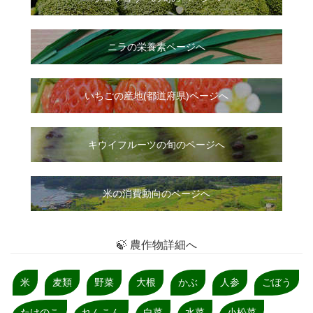
ニラ
の
栄養素ページへ
いちご
の
産地(都道府県)ページへ
キウイフルーツの旬のページへ
米の消費動向のページへ
🍃 農作物詳細へ
米
麦類
野菜
大根
かぶ
人参
ごぼう
たけのこ
れんこん
白菜
水菜
小松菜