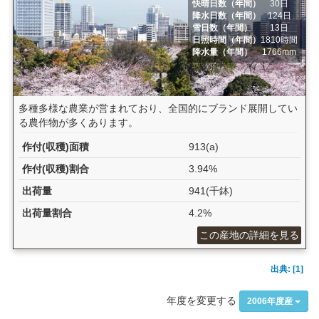
快晴日数（年間）
30日
降水日数（年間）
124日
雪日数（年間）
13日
日照時間（年間）
1810時間
降水量（年間）
1766mm
多種多様な農業が営まれており、全国的にブランド展開してい
る農作物が多くあります。
作付(収穫)面積
913(a)
作付(収穫)割合
3.94%
出荷量
941(千鉢)
出荷量割合
4.2%
この産地の詳細を見る
出典: [1]
年度を変更する
2006年度産