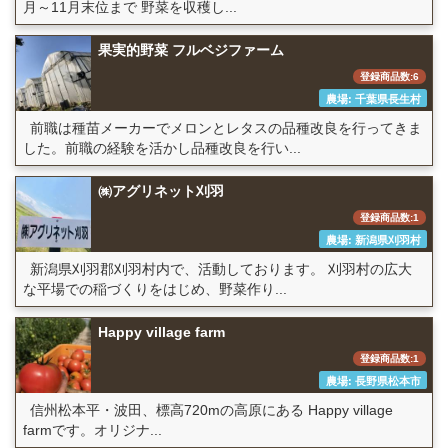
月～11月末位まで 野菜を収穫し...
果実的野菜 フルベジファーム
登録商品数:6
農場: 千葉県長生村
前職は種苗メーカーでメロンとレタスの品種改良を行ってきま
した。前職の経験を活かし品種改良を行い...
㈱アグリネット刈羽
登録商品数:1
農場: 新潟県刈羽村
新潟県刈羽郡刈羽村内で、活動しております。 刈羽村の広大
な平場での稲づくりをはじめ、野菜作り...
Happy village farm
登録商品数:1
農場: 長野県松本市
信州松本平・波田、標高720mの高原にある Happy village
farmです。オリジナ...