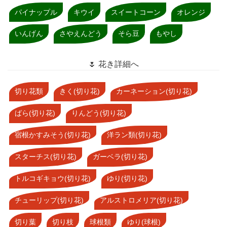
パイナップル
キウイ
スイートコーン
オレンジ
いんげん
さやえんどう
そら豆
もやし
🌷 花き詳細へ
切り花類
きく(切り花)
カーネーション(切り花)
ばら(切り花)
りんどう(切り花)
宿根かすみそう(切り花)
洋ラン類(切り花)
スターチス(切り花)
ガーベラ(切り花)
トルコギキョウ(切り花)
ゆり(切り花)
チューリップ(切り花)
アルストロメリア(切り花)
切り葉
切り枝
球根類
ゆり(球根)