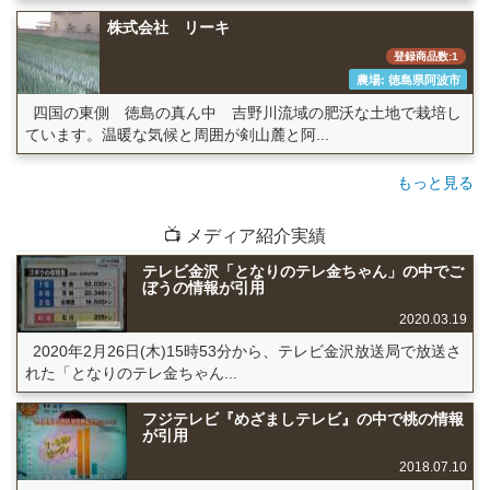
株式会社 リーキ
登録商品数:1
農場: 徳島県阿波市
四国の東側 徳島の真ん中 吉野川流域の肥沃な土地で栽培し
ています。温暖な気候と周囲が剣山麓と阿...
もっと見る
📺 メディア紹介実績
テレビ金沢「となりのテレ金ちゃん」の中でご
ぼうの情報が引用
2020.03.19
2020年2月26日(木)15時53分から、テレビ金沢放送局で放送さ
れた「となりのテレ金ちゃん...
フジテレビ『めざましテレビ』の中で桃の情報
が引用
2018.07.10