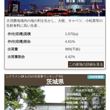
降水量（年間）
1860mm
大消費地域内の地の利を生かし、大根、キャベツ、小松菜等の
生鮮食料に高い生産...
作付(収穫)面積
1,070(a)
作付(収穫)割合
4.61%
出荷量
989(千鉢)
出荷量割合
4.42%
この産地の詳細を見る
シクラメン(鉢もの)の生産量ランキング 9位
2006年度産
茨城県
気候条件概要
年平均気温
14.2ﾟC
年平均相対湿度
72％
快晴日数（年間）
46日
降水日数（年間）
99日