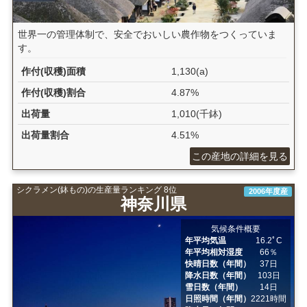
世界一の管理体制で、安全でおいしい農作物をつくっていま
す。
作付(収穫)面積
1,130(a)
作付(収穫)割合
4.87%
出荷量
1,010(千鉢)
出荷量割合
4.51%
この産地の詳細を見る
シクラメン(鉢もの)の生産量ランキング 8位
2006年度産
神奈川県
気候条件概要
年平均気温
16.2ﾟC
年平均相対湿度
66％
快晴日数（年間）
37日
降水日数（年間）
103日
雪日数（年間）
14日
日照時間（年間）
2221時間