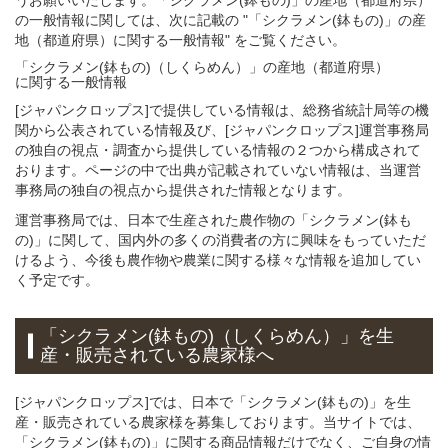
の一般情報に関しては、次に記載の "「シクラメン(鉢もの)」の産
地（都道府県）に関する一般情報" をご覧ください。
「シクラメン(鉢もの)（しくらめん）」
の
産地（都道府県）
に関する一般
情報
[ジャパンクロップス]で提供している情報は、総務省統計局等の機
関から公表されている情報及び、[ジャパンクロップス]運営事務局
の独自の視点・調査から提供している情報の２つから構成されて
おります。ページの中で出典が記載されていない情報は、当運営
事務局の独自の視点から提供された情報となります。
運営事務局では、日本で生産された農作物の「シクラメン(鉢も
の)」に関して、国内外の多くの消費者の方に興味をもっていただ
けるよう、今後も農作物や農業に関する様々な情報を追加してい
く予定です。
「シクラメン(鉢もの)（しくらめん）」を生
産・販売されている農家様へ
[ジャパンクロップス]では、日本で「シクラメン(鉢もの)」を生
産・販売されている農家様を募集しております。当サイトでは、
「シクラメン(鉢もの)」に関する商品情報だけでなく、ご自身の情