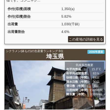
徴です。コンニャク...
作付(収穫)面積
1,350(a)
作付(収穫)割合
5.82%
出荷量
1,030(千鉢)
出荷量割合
4.6%
この産地の詳細を見る
シクラメン(鉢もの)の生産量ランキング 6位
2006年度産
埼玉県
気候条件概要
年平均気温
15.3ﾟC
年平均相対湿度
63％
快晴日数（年間）
64日
降水日数（年間）
90日
雪日数（年間）
6日
日照時間（年間）
2366時間
降水量（年間）
1388mm