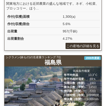
関東地方における近郊農業の盛んな地域です。ネギ、小松菜、
ブロッコリー、ほう...
作付(収穫)面積
1,300(a)
作付(収穫)割合
5.6%
出荷量
957(千鉢)
出荷量割合
4.27%
この産地の詳細を見る
シクラメン(鉢もの)の生産量ランキング 7位
2006年度産
福島県
気候条件概要
年平均気温
13.3ﾟC
年平均相対湿度
69％
快晴日数（年間）
19日
降水日数（年間）
115日
雪日数（年間）
72日
日照時間（年間）
1889時間
降水量（年間）
1366mm