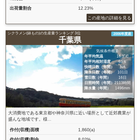
出荷量割合
12.23%
この産地の詳細を見る
シクラメン(鉢もの)の生産量ランキング 3位
2006年度産
千葉県
気候条件概要
年平均気温
16.3ﾟC
年平均相対湿度
63％
快晴日数（年間）
NA
降水日数（年間）
101日
雪日数（年間）
16日
日照時間（年間）
2113時間
降水量（年間）
1496mm
大消費地である東京都や神奈川県に近い場所として近郊農業が
盛んな地域です。様...
作付(収穫)面積
1,860(a)
作付(収穫)割合
8.02%