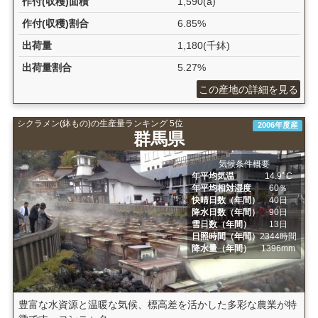
作付(収穫)面積
1,590(a)
作付(収穫)割合
6.85%
出荷量
1,180(千鉢)
出荷量割合
5.27%
この産地の詳細を見る
シクラメン(鉢もの)の生産量ランキング 5位
2006年度産
群馬県
気候条件概要
年平均気温
14.9ﾟC
年平均相対湿度
60％
快晴日数（年間）
40日
降水日数（年間）
90日
雪日数（年間）
13日
日照時間（年間）
2344時間
降水量（年間）
1396mm
豊富な水資源と温暖な気候、標高差を活かした多彩な農業が特