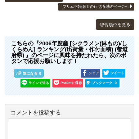
「プリムラ類(鉢もの)」の産地のページへ
総合順位を見る
こちらの『2006年度産 [シクラメン(鉢もの)/し
くらめん] ランキング(出荷量・作付面積) (都道
府県) 』のページに興味を持たれたら、次のボ
タンで応援お願いします！
シェア
ツイート
気になる
0
ラインで送る
Pocketに保存
ブックマーク
0
コメントを投稿する