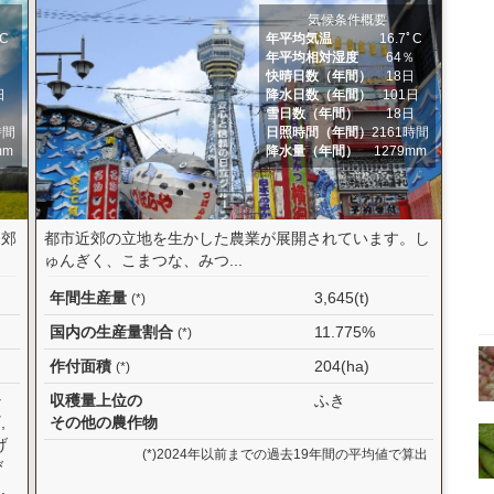
気候条件概要
ﾟC
年平均気温
16.7ﾟC
％
年平均相対湿度
64％
快晴日数（年間）
18日
日
降水日数（年間）
101日
日
雪日数（年間）
18日
時間
日照時間（年間）
2161時間
mm
降水量（年間）
1279mm
近郊
都市近郊の立地を生かした農業が展開されています。し
ゅんぎく、こまつな、みつ...
年間生産量
3,645(t)
(*)
国内の生産量割合
11.775%
(*)
作付面積
204(ha)
(*)
ャ
収穫量上位の
ふき
,
その他の農作物
げ
(*)2024年以前までの過去19年間の平均値で算出
び
,