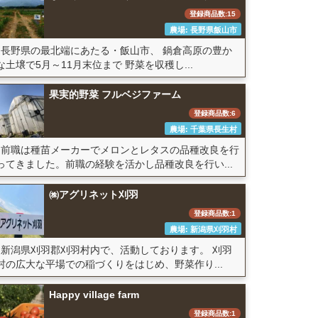
登録商品数:15
農場: 長野県飯山市
長野県の最北端にあたる・飯山市、 鍋倉高原の豊か
な土壌で5月～11月末位まで 野菜を収穫し...
果実的野菜 フルベジファーム
登録商品数:6
農場: 千葉県長生村
前職は種苗メーカーでメロンとレタスの品種改良を行
ってきました。前職の経験を活かし品種改良を行い...
㈱アグリネット刈羽
登録商品数:1
農場: 新潟県刈羽村
新潟県刈羽郡刈羽村内で、活動しております。 刈羽
村の広大な平場での稲づくりをはじめ、野菜作り...
Happy village farm
登録商品数:1