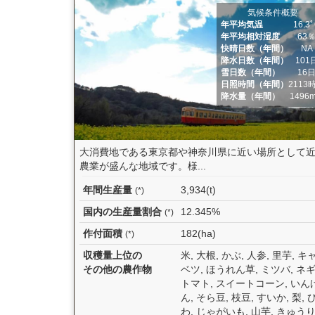
気候条件概要
年平均気温
16.3
年平均相対湿度
63
快晴日数（年間）
NA
降水日数（年間）
101
雪日数（年間）
16
日照時間（年間）
2113
降水量（年間）
1496
大消費地である東京都や神奈川県に近い場所として
農業が盛んな地域です。様...
年間生産量
3,934(t)
(*)
国内の生産量割合
12.345%
(*)
作付面積
182(ha)
(*)
収穫量上位の
米, 大根, かぶ, 人参, 里芋, キ
その他の農作物
ベツ, ほうれん草, ミツバ, ネギ
トマト, スイートコーン, いん
ん, そら豆, 枝豆, すいか, 梨, 
わ, じゃがいも, 山芋, きゅうり