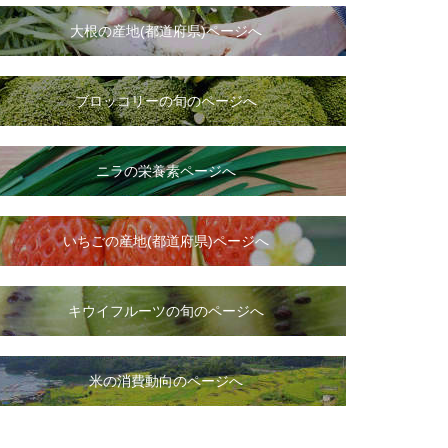
大根
の
産地(都道府県)ページへ
ブロッコリーの旬のページへ
ニラ
の
栄養素ページへ
いちご
の
産地(都道府県)ページへ
キウイフルーツの旬のページへ
米の消費動向のページへ