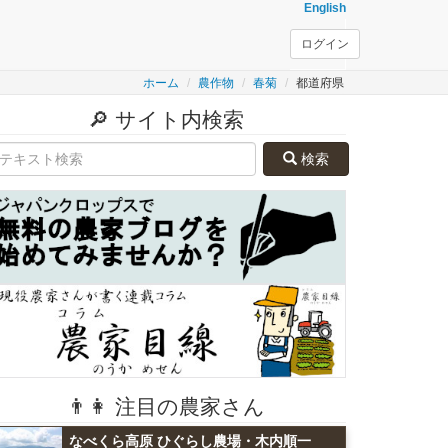
English
ログイン
ホーム
農作物
春菊
都道府県
🔎 サイト内検索
検索
👨👩 注目の農家さん
なべくら高原 ひぐらし農場・木内順一