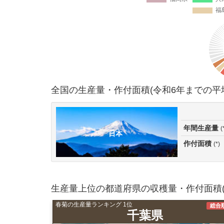
全国の生産量・作付面積(令和6年までの平
年間生産量
(
日本
作付面積
(*)
生産量上位の都道府県の収穫量・作付面積(
春菊の生産量ランキング 1位
総合
千葉県