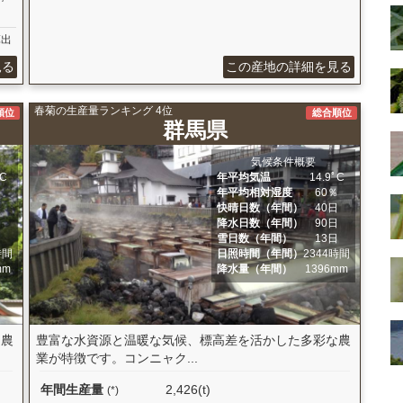
算出
見る
この産地の詳細を見る
春菊の生産量ランキング 4位
順位
総合順位
群馬県
気候条件概要
ﾟC
年平均気温
14.9ﾟC
％
年平均相対湿度
60％
日
快晴日数（年間）
40日
日
降水日数（年間）
90日
日
雪日数（年間）
13日
時間
日照時間（年間）
2344時間
mm
降水量（年間）
1396mm
「農
豊富な水資源と温暖な気候、標高差を活かした多彩な農
業が特徴です。コンニャク...
年間生産量
2,426(t)
(*)