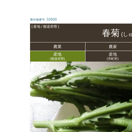
32600
農作物番号:
[ 産地 / 都道府県 ]
春菊
(し
農業
農家
産地
産地
(都道府県)
(市町村)