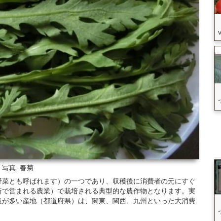
写真: 春菊
野菜とも呼ばれます）の一つであり、収穫後に消費者の元にすぐ
所で営まれる農業）で栽培される典型的な農作物となります。実
量が多い産地（都道府県）は、関東、関西、九州といった大消費