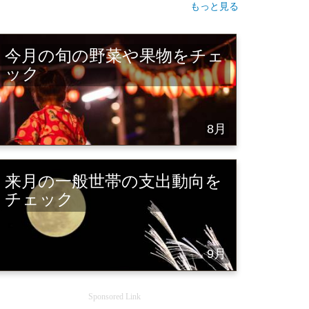
もっと見る
今月の旬の野菜や果物をチェ
ック
8月
来月の一般世帯の支出動向を
チェック
9月
Sponsored Link