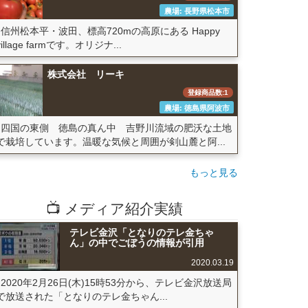
農場: 長野県松本市
信州松本平・波田、標高720mの高原にある Happy
village farmです。オリジナ...
株式会社 リーキ
登録商品数:1
農場: 徳島県阿波市
四国の東側 徳島の真ん中 吉野川流域の肥沃な土地
で栽培しています。温暖な気候と周囲が剣山麓と阿...
もっと見る
📺 メディア紹介実績
テレビ金沢「となりのテレ金ちゃ
ん」の中でごぼうの情報が引用
2020.03.19
2020年2月26日(木)15時53分から、テレビ金沢放送局
で放送された「となりのテレ金ちゃん...