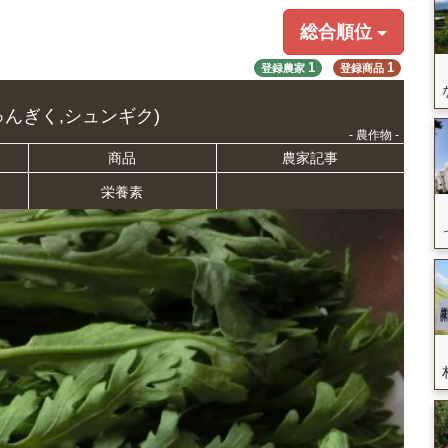
総合順位
1
1
登録農家
登録商品
ゅんぎく,シュンギク)
- 農作物 -
商品
農家記事
栄養
素