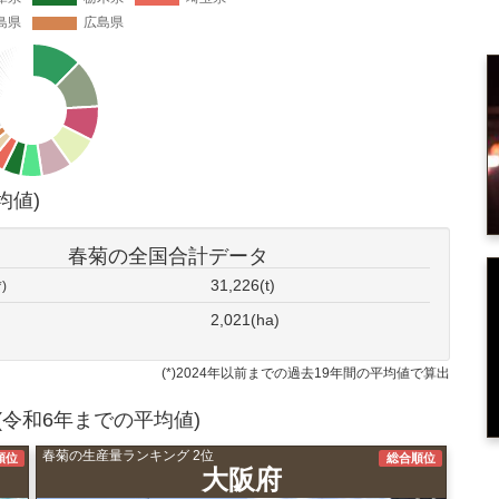
均値)
春菊の全国合計データ
31,226(t)
*)
2,021(ha)
(*)2024年以前までの過去19年間の平均値で算出
令和6年までの平均値)
春菊の生産量ランキング 2位
順位
総合順位
大阪府