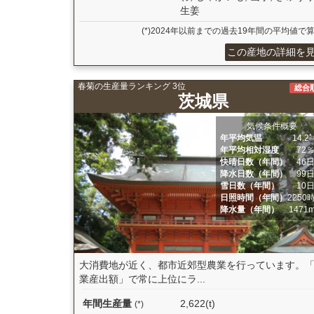
生姜
(*)2024年以前までの過去19年間の平均値で
この産地の詳細を
春菊の生産量ランキング 3位
総合
茨城県
気候条件概要
年平均気温
14.2
年平均相対湿度
72
快晴日数（年間）
46
降水日数（年間）
99
雪日数（年間）
10
日照時間（年間）
2250
降水量（年間）
1471
大消費地が近く、都市近郊型農業を行っています。
業産出額」で常に上位にラ...
年間生産量
2,622(t)
(*)