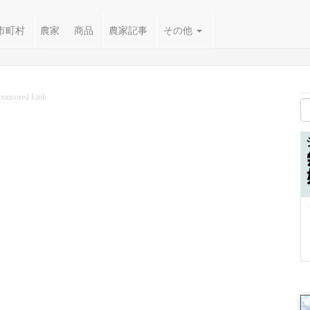
市町村
農家
商品
農家記事
その他
ponsored Link