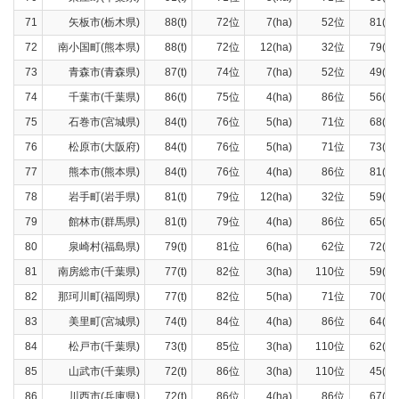
71
矢板市(栃木県)
88(t)
72位
7(ha)
52位
81(t)
72
南小国町(熊本県)
88(t)
72位
12(ha)
32位
79(t)
73
青森市(青森県)
87(t)
74位
7(ha)
52位
49(t)
74
千葉市(千葉県)
86(t)
75位
4(ha)
86位
56(t)
75
石巻市(宮城県)
84(t)
76位
5(ha)
71位
68(t)
76
松原市(大阪府)
84(t)
76位
5(ha)
71位
73(t)
77
熊本市(熊本県)
84(t)
76位
4(ha)
86位
81(t)
78
岩手町(岩手県)
81(t)
79位
12(ha)
32位
59(t)
79
館林市(群馬県)
81(t)
79位
4(ha)
86位
65(t)
80
泉崎村(福島県)
79(t)
81位
6(ha)
62位
72(t)
81
南房総市(千葉県)
77(t)
82位
3(ha)
110位
59(t)
82
那珂川町(福岡県)
77(t)
82位
5(ha)
71位
70(t)
83
美里町(宮城県)
74(t)
84位
4(ha)
86位
64(t)
84
松戸市(千葉県)
73(t)
85位
3(ha)
110位
62(t)
85
山武市(千葉県)
72(t)
86位
3(ha)
110位
45(t)
86
川西市(兵庫県)
72(t)
86位
4(ha)
86位
67(t)