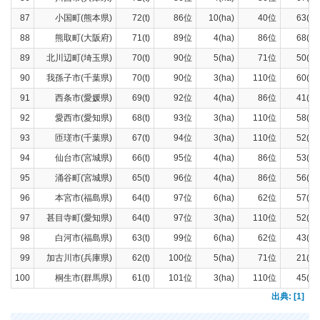
87
小国町(熊本県)
72(t)
86位
10(ha)
40位
63(t)
88
熊取町(大阪府)
71(t)
89位
4(ha)
86位
68(t)
89
北川辺町(埼玉県)
70(t)
90位
5(ha)
71位
50(t)
90
我孫子市(千葉県)
70(t)
90位
3(ha)
110位
60(t)
91
西条市(愛媛県)
69(t)
92位
4(ha)
86位
41(t)
92
愛西市(愛知県)
68(t)
93位
3(ha)
110位
58(t)
93
匝瑳市(千葉県)
67(t)
94位
3(ha)
110位
52(t)
94
仙台市(宮城県)
66(t)
95位
4(ha)
86位
53(t)
95
涌谷町(宮城県)
65(t)
96位
4(ha)
86位
56(t)
96
本宮市(福島県)
64(t)
97位
6(ha)
62位
57(t)
97
甚目寺町(愛知県)
64(t)
97位
3(ha)
110位
52(t)
98
白河市(福島県)
63(t)
99位
6(ha)
62位
43(t)
99
加古川市(兵庫県)
62(t)
100位
5(ha)
71位
21(t)
100
桐生市(群馬県)
61(t)
101位
3(ha)
110位
45(t)
出典: [1]