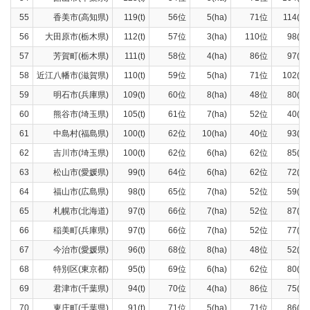
55
香美市(高知県)
119(t)
56位
5(ha)
71位
114(t)
56
大田原市(栃木県)
112(t)
57位
3(ha)
110位
98(t)
57
芳賀町(栃木県)
111(t)
58位
4(ha)
86位
97(t)
58
近江八幡市(滋賀県)
110(t)
59位
5(ha)
71位
102(t)
59
明石市(兵庫県)
109(t)
60位
8(ha)
48位
80(t)
60
熊谷市(埼玉県)
105(t)
61位
7(ha)
52位
40(t)
61
中島村(福島県)
100(t)
62位
10(ha)
40位
93(t)
62
吉川市(埼玉県)
100(t)
62位
6(ha)
62位
85(t)
63
松山市(愛媛県)
99(t)
64位
6(ha)
62位
72(t)
64
福山市(広島県)
98(t)
65位
7(ha)
52位
59(t)
65
札幌市(北海道)
97(t)
66位
7(ha)
52位
87(t)
66
稲美町(兵庫県)
97(t)
66位
7(ha)
52位
77(t)
67
今治市(愛媛県)
96(t)
68位
8(ha)
48位
52(t)
68
特別区(東京都)
95(t)
69位
6(ha)
62位
80(t)
69
君津市(千葉県)
94(t)
70位
4(ha)
86位
75(t)
70
東庄町(千葉県)
91(t)
71位
5(ha)
71位
86(t)