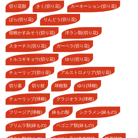
切り花類
きく(切り花)
カーネーション(切り花)
ばら(切り花)
りんどう(切り花)
宿根かすみそう(切り花)
洋ラン類(切り花)
スターチス(切り花)
ガーベラ(切り花)
トルコギキョウ(切り花)
ゆり(切り花)
チューリップ(切り花)
アルストロメリア(切り花)
切り葉
切り枝
球根類
ゆり(球根)
チューリップ(球根)
グラジオラス(球根)
フリージア(球根)
鉢もの類
シクラメン(鉢もの)
プリムラ類(鉢もの)
ベゴニア類(鉢もの)