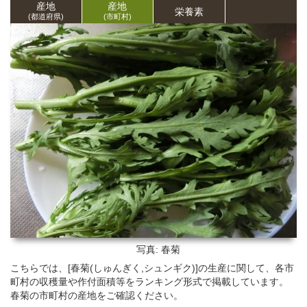
産地
産地
栄養
素
(都道府県)
(市町村)
写真: 春菊
こちらでは、[春菊(しゅんぎく,シュンギク)]の生産に関して、各市
町村の収穫量や作付面積等をランキング形式で掲載しています。
春菊の市町村の産地をご確認ください。