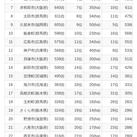
7
岸和田市(大阪府)
640(t)
7位
35(ha)
10位
611(t)
8
太田市(群馬県)
611(t)
8位
34(ha)
11位
475(t)
9
久留米市(福岡県)
605(t)
9位
50(ha)
5位
538(t)
10
板倉町(群馬県)
598(t)
10位
23(ha)
16位
568(t)
11
広島市(広島県)
575(t)
11位
34(ha)
11位
552(t)
12
神戸市(兵庫県)
568(t)
12位
40(ha)
8位
533(t)
13
貝塚市(大阪府)
539(t)
13位
30(ha)
13位
512(t)
14
鉾田市(茨城県)
506(t)
14位
20(ha)
17位
429(t)
15
亘理町(宮城県)
495(t)
15位
28(ha)
14位
381(t)
16
旭川市(北海道)
363(t)
16位
20(ha)
17位
331(t)
17
高根沢町(栃木県)
338(t)
17位
13(ha)
31位
305(t)
18
玉村町(群馬県)
326(t)
18位
16(ha)
26位
282(t)
19
さくら市(栃木県)
324(t)
19位
14(ha)
29位
296(t)
20
野洲市(滋賀県)
323(t)
20位
25(ha)
15位
244(t)
21
八尾市(大阪府)
323(t)
20位
17(ha)
23位
288(t)
22
西宮市(兵庫県)
316(t)
22位
20(ha)
17位
280(t)