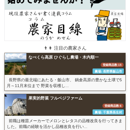
👨👩 注目の農家さん
なべくら高原 ひぐらし農場・木内順一
登録商品数:15
農場: 長野県飯山市
長野県の最北端にあたる・飯山市、 鍋倉高原の豊かな土壌で5
月～11月末位まで 野菜を収穫し...
果実的野菜 フルベジファーム
登録商品数:6
農場: 千葉県長生村
前職は種苗メーカーでメロンとレタスの品種改良を行ってきま
した。前職の経験を活かし品種改良を行い...