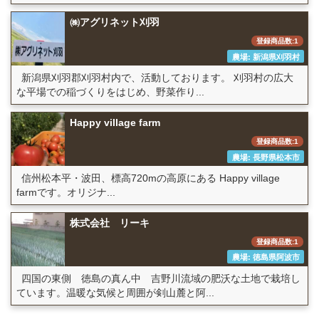
㈱アグリネット刈羽
登録商品数:1
農場: 新潟県刈羽村
新潟県刈羽郡刈羽村内で、活動しております。 刈羽村の広大
な平場での稲づくりをはじめ、野菜作り...
Happy village farm
登録商品数:1
農場: 長野県松本市
信州松本平・波田、標高720mの高原にある Happy village
farmです。オリジナ...
株式会社 リーキ
登録商品数:1
農場: 徳島県阿波市
四国の東側 徳島の真ん中 吉野川流域の肥沃な土地で栽培し
ています。温暖な気候と周囲が剣山麓と阿...