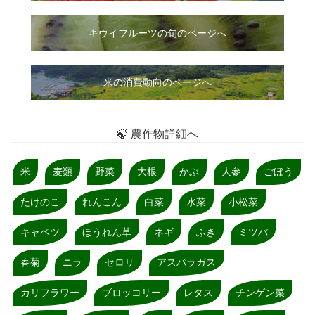
キウイフルーツの旬のページへ
米の消費動向のページへ
🍃 農作物詳細へ
米
麦類
野菜
大根
かぶ
人参
ごぼう
たけのこ
れんこん
白菜
水菜
小松菜
キャベツ
ほうれん草
ネギ
ふき
ミツバ
春菊
ニラ
セロリ
アスパラガス
カリフラワー
ブロッコリー
レタス
チンゲン菜