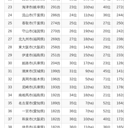
23
海津市(岐阜県)
291(t)
23位
10(ha)
40位
272(t)
24
流山市(千葉県)
286(t)
24位
11(ha)
36位
244(t)
25
香取市(千葉県)
274(t)
25位
15(ha)
27位
250(t)
26
守山市(滋賀県)
270(t)
26位
19(ha)
20位
242(t)
27
北九州市(福岡県)
269(t)
27位
18(ha)
21位
238(t)
28
東大阪市(大阪府)
258(t)
28位
14(ha)
29位
235(t)
29
伊達市(福島県)
251(t)
29位
15(ha)
27位
233(t)
30
姫路市(兵庫県)
204(t)
30位
17(ha)
23位
128(t)
31
潮来市(茨城県)
199(t)
31位
9(ha)
45位
141(t)
32
真岡市(栃木県)
196(t)
32位
5(ha)
71位
175(t)
33
尼崎市(兵庫県)
193(t)
33位
12(ha)
32位
178(t)
34
南相馬市(福島県)
192(t)
34位
18(ha)
21位
162(t)
35
名古屋市(愛知県)
189(t)
35位
7(ha)
52位
164(t)
36
一宮市(愛知県)
182(t)
36位
7(ha)
52位
116(t)
37
和泉市(大阪府)
182(t)
36位
10(ha)
40位
172(t)
38
伊丹市(兵庫県)
182(t)
36位
11(ha)
36位
165(t)