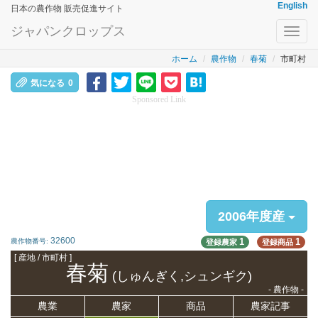
English
日本の農作物 販売促進サイト
ジャパンクロップス
Toggl
navig
ホーム
農作物
春菊
市町村
気になる
0
Sponsored Link
2006年度産
32600
1
1
農作物番号:
登録農家
登録商品
[ 産地 / 市町村 ]
春菊
(しゅんぎく,シュンギク)
- 農作物 -
農業
農家
商品
農家記事