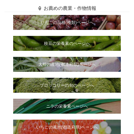
🏮 お薦めの農業・作物情報
りんごの品種(種類)ページへ
枝豆の栄養素のページへ
大根
の
産地(都道府県)ページへ
ブロッコリーの旬のページへ
ニラ
の
栄養素ページへ
いちご
の
産地(都道府県)ページへ