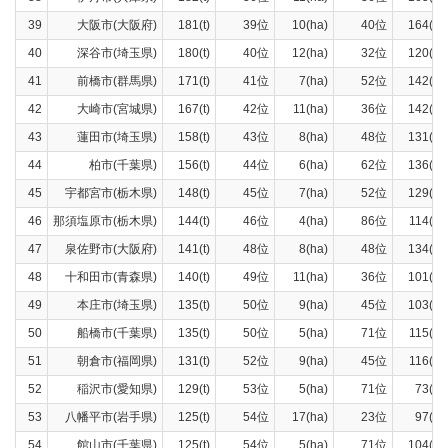
39
大阪市(大阪府)
181(t)
39位
10(ha)
40位
164(t)
40
深谷市(埼玉県)
180(t)
40位
12(ha)
32位
120(t)
41
前橋市(群馬県)
171(t)
41位
7(ha)
52位
142(t)
42
大崎市(宮城県)
167(t)
42位
11(ha)
36位
142(t)
43
蓮田市(埼玉県)
158(t)
43位
8(ha)
48位
131(t)
44
柏市(千葉県)
156(t)
44位
6(ha)
62位
136(t)
45
宇都宮市(栃木県)
148(t)
45位
7(ha)
52位
129(t)
46
那須塩原市(栃木県)
144(t)
46位
4(ha)
86位
114(t)
47
泉佐野市(大阪府)
141(t)
48位
8(ha)
48位
134(t)
48
十和田市(青森県)
140(t)
49位
11(ha)
36位
101(t)
49
本庄市(埼玉県)
135(t)
50位
9(ha)
45位
103(t)
50
船橋市(千葉県)
135(t)
50位
5(ha)
71位
115(t)
51
朝倉市(福岡県)
131(t)
52位
9(ha)
45位
116(t)
52
稲沢市(愛知県)
129(t)
53位
5(ha)
71位
73(t)
53
八幡平市(岩手県)
125(t)
54位
17(ha)
23位
97(t)
54
館山市(千葉県)
125(t)
54位
5(ha)
71位
104(t)