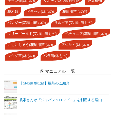
洋ラン類(鉢もの)
サボテン及び多肉植物
観葉植物
花木類
ドラセナ(鉢もの)
花壇用苗もの類
パンジー(花壇用苗もの)
サルビア(花壇用苗もの)
マリーゴールド(花壇用苗もの)
ペチュニア(花壇用苗もの)
にちにちそう(花壇用苗もの)
アジサイ(鉢もの)
ツツジ苗(鉢もの)
バラ苗(鉢もの)
📗 マニュアル 一覧
【SNS簡単投稿】機能のご紹介
農家さんが『ジャパンクロップス』を利用する理由