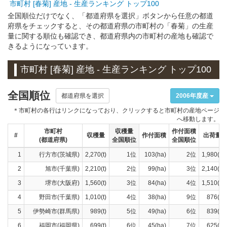
市町村 [春菊] 産地 - 生産ランキング トップ100
全国順位だけでなく、「都道府県を選択」ボタンから任意の都道
府県をチェックすると、その都道府県の市町村の「春菊」の生産
量に関する順位も確認でき、都道府県内の市町村の産地も確認で
きるようになっています。
市町村 [春菊] 産地 - 生産ランキング トップ100
全国順位
都道府県を選択
2006年度産
＊市町村の各行はリンクになっており、クリックすると市町村の産地ページ
へ移動します。
市町村
収穫量
作付面積
#
収穫量
作付面積
出荷量
(都道府県)
全国順位
全国順位
1
行方市(茨城県)
2,270(t)
1位
103(ha)
2位
1,980(t)
2
旭市(千葉県)
2,210(t)
2位
99(ha)
3位
2,140(t)
3
堺市(大阪府)
1,560(t)
3位
84(ha)
4位
1,510(t)
4
野田市(千葉県)
1,010(t)
4位
38(ha)
9位
876(t)
5
伊勢崎市(群馬県)
989(t)
5位
49(ha)
6位
839(t)
6
福岡市(福岡県)
699(t)
6位
45(ha)
7位
625(t)