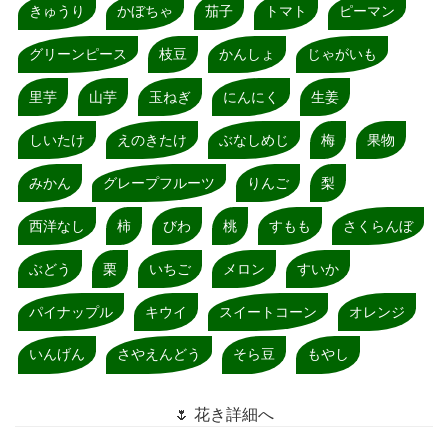
きゅうり
かぼちゃ
茄子
トマト
ピーマン
グリーンピース
枝豆
かんしょ
じゃがいも
里芋
山芋
玉ねぎ
にんにく
生姜
しいたけ
えのきたけ
ぶなしめじ
梅
果物
みかん
グレープフルーツ
りんご
梨
西洋なし
柿
びわ
桃
すもも
さくらんぼ
ぶどう
栗
いちご
メロン
すいか
パイナップル
キウイ
スイートコーン
オレンジ
いんげん
さやえんどう
そら豆
もやし
🌷 花き詳細へ