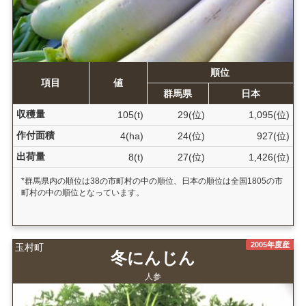
順位
項目
値
群馬県
日本
収穫量
105(t)
29(位)
1,095(位)
作付面積
4(ha)
24(位)
927(位)
出荷量
8(t)
27(位)
1,426(位)
*群馬県内の順位は38の市町村の中の順位、日本の順位は全国1805の市
町村の中の順位となっています。
2005年度産
玉村町
冬にんじん
人参