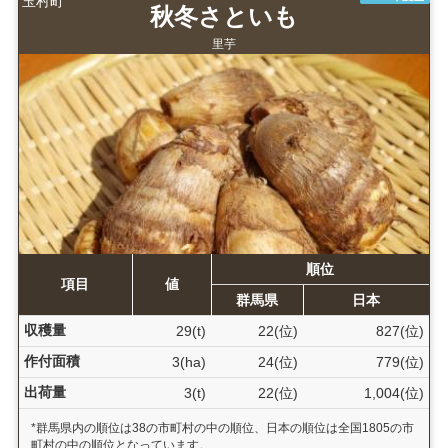
玉村町
秋冬さといも
里芋
順位
項目
値
群馬県
日本
収穫量
29(t)
22(位)
827(位)
作付面積
3(ha)
24(位)
779(位)
出荷量
3(t)
22(位)
1,004(位)
*群馬県内の順位は38の市町村の中の順位、日本の順位は全国1805の市
町村の中の順位となっています。