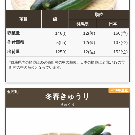
順位
項目
値
群馬県
日本
収穫量
146(t)
12(位)
156(位)
作付面積
5(ha)
12(位)
137(位)
出荷量
125(t)
12(位)
152(位)
*群馬県内の順位は35の市町村の中の順位、日本の順位は全国1719の市
町村の中の順位となっています。
2016年度産
玉村町
冬春きゅうり
きゅうり