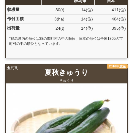
群馬県
日本
収穫量
30(t)
14(位)
411(位)
作付面積
3(ha)
14(位)
404(位)
出荷量
24(t)
14(位)
395(位)
*群馬県内の順位は38の市町村の中の順位、日本の順位は全国1805の市
町村の中の順位となっています。
2016年度産
玉村町
夏秋きゅうり
きゅうり