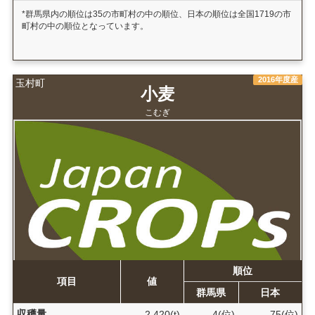
*群馬県内の順位は35の市町村の中の順位、日本の順位は全国1719の市
町村の中の順位となっています。
2016年度産
玉村町
小麦
こむぎ
順位
項目
値
群馬県
日本
収穫量
2,420(t)
4(位)
75(位)