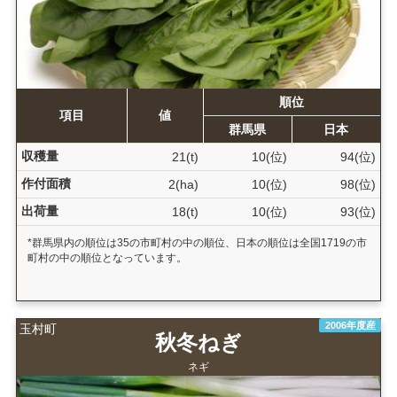
順位
項目
値
群馬県
日本
収穫量
21(t)
10(位)
94(位)
作付面積
2(ha)
10(位)
98(位)
出荷量
18(t)
10(位)
93(位)
*群馬県内の順位は35の市町村の中の順位、日本の順位は全国1719の市
町村の中の順位となっています。
2006年度産
玉村町
秋冬ねぎ
ネギ