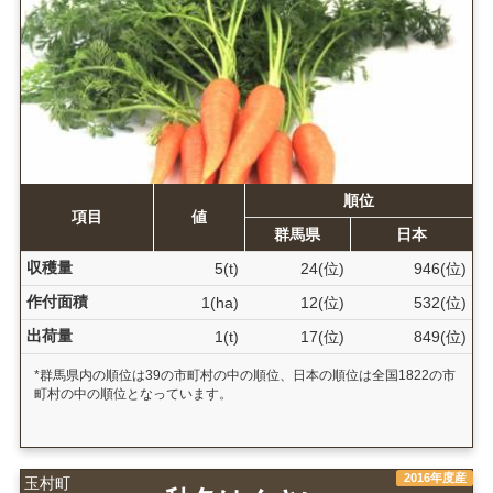
順位
項目
値
群馬県
日本
収穫量
5(t)
24(位)
946(位)
作付面積
1(ha)
12(位)
532(位)
出荷量
1(t)
17(位)
849(位)
*群馬県内の順位は39の市町村の中の順位、日本の順位は全国1822の市
町村の中の順位となっています。
2016年度産
玉村町