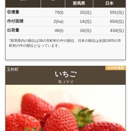
群馬県
日本
収穫量
70(t)
15(位)
591(位)
作付面積
2(ha)
14(位)
650(位)
出荷量
46(t)
16(位)
434(位)
*群馬県内の順位は38の市町村の中の順位、日本の順位は全国1805の市
町村の中の順位となっています。
2004年度産
玉村町
いちご
苺,イチゴ