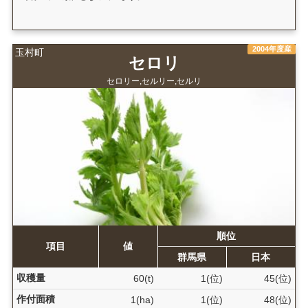
2004年度産
玉村町
セロリ
セロリー,セルリー,セルリ
順位
項目
値
群馬県
日本
収穫量
60(t)
1(位)
45(位)
作付面積
1(ha)
1(位)
48(位)