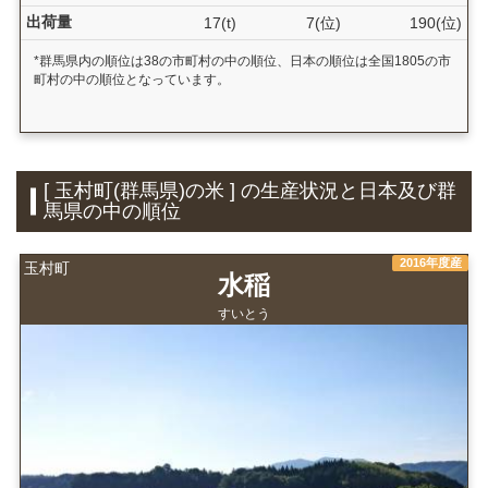
出荷量
17(t)
7(位)
190(位)
*群馬県内の順位は38の市町村の中の順位、日本の順位は全国1805の市
町村の中の順位となっています。
[ 玉村町(群馬県)の米 ] の生産状況と日本及び群
馬県の中の順位
2016年度産
玉村町
水稲
すいとう