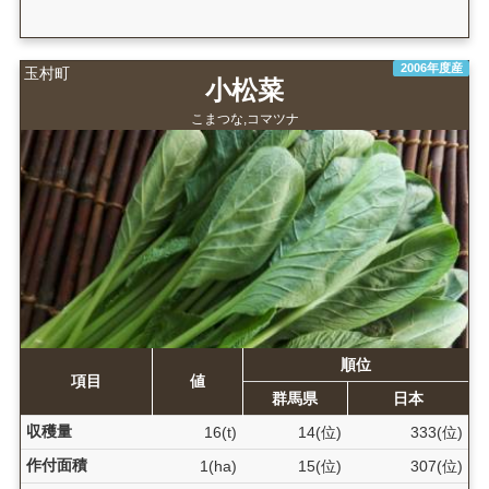
2006年度産
玉村町
小松菜
こまつな,コマツナ
順位
項目
値
群馬県
日本
収穫量
16(t)
14(位)
333(位)
作付面積
1(ha)
15(位)
307(位)