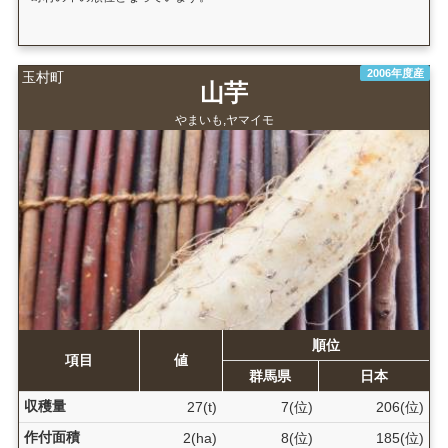
2006年度産
玉村町
山芋
やまいも,ヤマイモ
順位
項目
値
群馬県
日本
収穫量
27(t)
7(位)
206(位)
作付面積
2(ha)
8(位)
185(位)