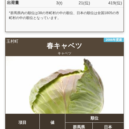
出荷量
3(t)
21(位)
419(位)
*群馬県内の順位は38の市町村の中の順位、日本の順位は全国1805の市
町村の中の順位となっています。
2006年度産
玉村町
春キャベツ
キャベツ
順位
項目
値
群馬県
日本