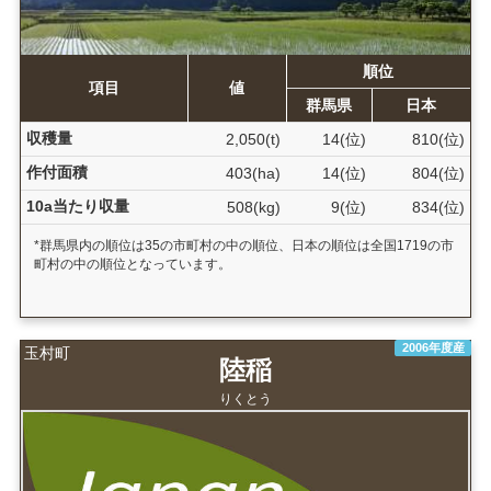
順位
項目
値
群馬県
日本
収穫量
2,050(t)
14(位)
810(位)
作付面積
403(ha)
14(位)
804(位)
10a当たり収量
508(kg)
9(位)
834(位)
*群馬県内の順位は35の市町村の中の順位、日本の順位は全国1719の市
町村の中の順位となっています。
2006年度産
玉村町
陸稲
りくとう