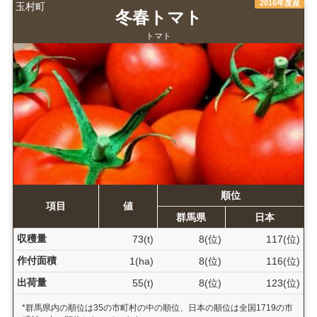
2016年度産
玉村町
冬春トマト
トマト
順位
項目
値
群馬県
日本
収穫量
73(t)
8(位)
117(位)
作付面積
1(ha)
8(位)
116(位)
出荷量
55(t)
8(位)
123(位)
*群馬県内の順位は35の市町村の中の順位、日本の順位は全国1719の市