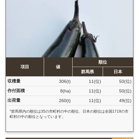
順位
項目
値
群馬県
日本
収穫量
306(t)
11(位)
50(位)
作付面積
8(ha)
11(位)
50(位)
出荷量
260(t)
11(位)
49(位)
*群馬県内の順位は35の市町村の中の順位、日本の順位は全国1719の市
町村の中の順位となっています。