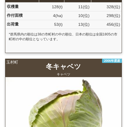
収穫量
128(t)
11(位)
328(位)
作付面積
4(ha)
10(位)
298(位)
出荷量
53(t)
13(位)
456(位)
*群馬県内の順位は38の市町村の中の順位、日本の順位は全国1805の市
町村の中の順位となっています。
2006年度産
玉村町
冬キャベツ
キャベツ