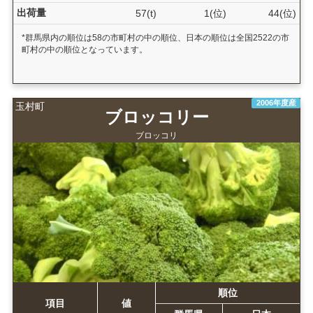
出荷量
57(t)
1(位)
44(位)
*群馬県内の順位は58の市町村の中の順位、日本の順位は全国2522の市
町村の中の順位となっています。
2006年度産
玉村町
ブロッコリー
ブロッコリ
順位
項目
値