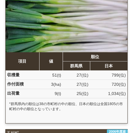
順位
項目
値
群馬県
日本
収穫量
51(t)
27(位)
799(位)
作付面積
3(ha)
27(位)
720(位)
出荷量
9(t)
25(位)
1,034(位)
*群馬県内の順位は38の市町村の中の順位、日本の順位は全国1805の市
町村の中の順位となっています。
2006年度産
玉村町