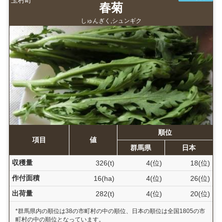
春菊
しゅんぎく,シュンギク
順位
項目
値
群馬県
日本
収穫量
326(t)
4(位)
18(位)
作付面積
16(ha)
4(位)
26(位)
出荷量
282(t)
4(位)
20(位)
*群馬県内の順位は38の市町村の中の順位、日本の順位は全国1805の市
町村の中の順位となっています。