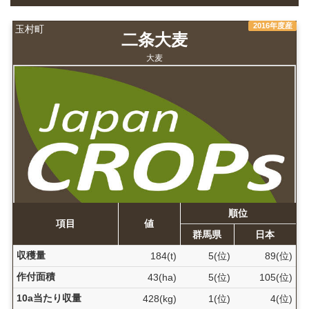
2016年度産
玉村町
二条大麦
大麦
順位
項目
値
群馬県
日本
収穫量
184(t)
5(位)
89(位)
作付面積
43(ha)
5(位)
105(位)
10a当たり収量
428(kg)
1(位)
4(位)