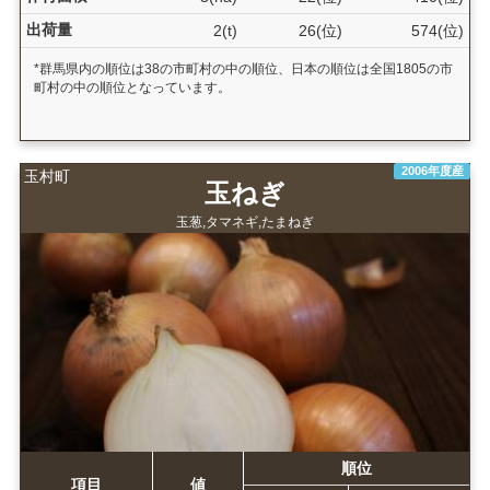
出荷量
2(t)
26(位)
574(位)
*群馬県内の順位は38の市町村の中の順位、日本の順位は全国1805の市
町村の中の順位となっています。
2006年度産
玉村町
玉ねぎ
玉葱,タマネギ,たまねぎ
順位
項目
値