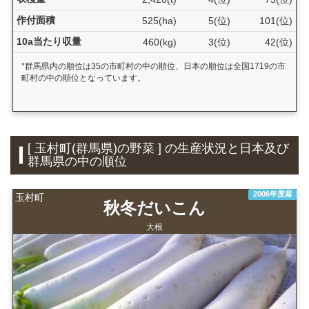
作付面積
525(ha)
5(位)
101(位)
10a当たり収量
460(kg)
3(位)
42(位)
*群馬県内の順位は35の市町村の中の順位、日本の順位は全国1719の市
町村の中の順位となっています。
[ 玉村町(群馬県)の野菜 ] の生産状況と日本及び
群馬県の中の順位
2006年度産
玉村町
秋冬だいこん
大根