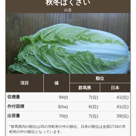
秋冬はくさい
白菜
順位
項目
値
群馬県
日本
収穫量
94(t)
7(位)
41(位)
作付面積
3(ha)
6(位)
41(位)
出荷量
70(t)
7(位)
39(位)
*群馬県内の順位は35の市町村の中の順位、日本の順位は全国1719の市
町村の中の順位となっています。