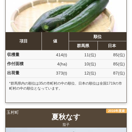
順位
項目
値
群馬県
日本
収穫量
414(t)
11(位)
85(位)
作付面積
4(ha)
10(位)
85(位)
出荷量
373(t)
12(位)
87(位)
*群馬県内の順位は35の市町村の中の順位、日本の順位は全国1719の市
町村の中の順位となっています。
2016年度産
玉村町
夏秋なす
茄子