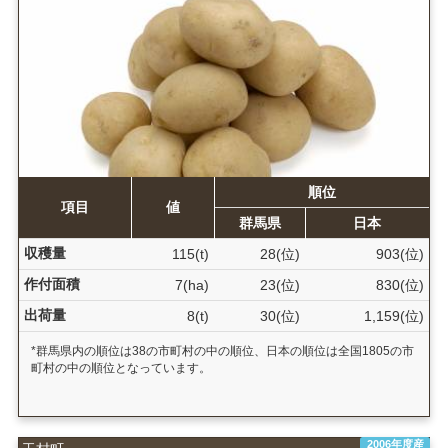
順位
項目
値
群馬県
日本
収穫量
115(t)
28(位)
903(位)
作付面積
7(ha)
23(位)
830(位)
出荷量
8(t)
30(位)
1,159(位)
*群馬県内の順位は38の市町村の中の順位、日本の順位は全国1805の市
町村の中の順位となっています。
2006年度産