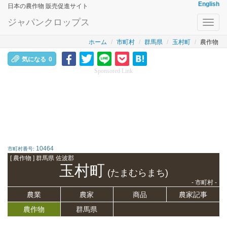
English
日本の農作物 販売促進サイト
ジャパンクロップス
Toggl
navig
ホーム
市町村
群馬県
玉村町
農作物
気になる
0
Sponsored Link
10464
市町村番号:
[ 農作物 ] 群馬県 佐波郡
玉村町
(たまむらまち)
- 市町村 -
農業
農家
商品
農家記事
農作物
群馬県