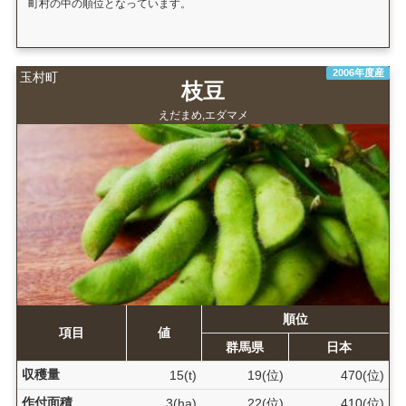
町村の中の順位となっています。
2006年度産
玉村町
枝豆
えだまめ,エダマメ
順位
項目
値
群馬県
日本
収穫量
15(t)
19(位)
470(位)
作付面積
3(ha)
22(位)
410(位)