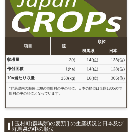
順位
項目
値
群馬県
日本
収穫量
2(t)
14(位)
133(位)
作付面積
1(ha)
14(位)
128(位)
10a当たり収量
150(kg)
16(位)
305(位)
*群馬県内の順位は38の市町村の中の順位、日本の順位は全国1805の市
町村の中の順位となっています。
[ 玉村町(群馬県)の麦類 ] の生産状況と日本及び
群馬県の中の順位