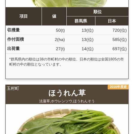
順位
項目
値
群馬県
日本
収穫量
50(t)
13(位)
720(位)
作付面積
2(ha)
13(位)
585(位)
出荷量
27(t)
14(位)
697(位)
*群馬県内の順位は38の市町村の中の順位、日本の順位は全国1805の市
町村の中の順位となっています。
2016年度産
玉村町
ほうれん草
法蓮草,ホウレンソウ,ほうれんそう