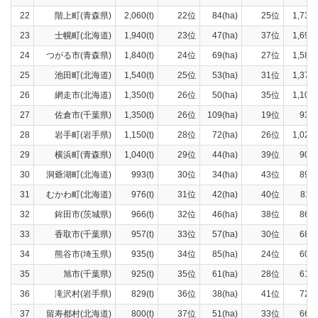
22
階上町(青森県)
2,060(t)
22位
84(ha)
25位
1,730(
23
士幌町(北海道)
1,940(t)
23位
47(ha)
37位
1,690(
24
つがる市(青森県)
1,840(t)
24位
69(ha)
27位
1,580(
25
池田町(北海道)
1,540(t)
25位
53(ha)
31位
1,370(
26
網走市(北海道)
1,350(t)
26位
50(ha)
35位
1,100(
27
佐倉市(千葉県)
1,350(t)
26位
109(ha)
19位
934(
28
岩手町(岩手県)
1,150(t)
28位
72(ha)
26位
1,020(
29
横浜町(青森県)
1,040(t)
29位
44(ha)
39位
908(
30
洞爺湖町(北海道)
993(t)
30位
34(ha)
43位
891(
31
むかわ町(北海道)
976(t)
31位
42(ha)
40位
811(
32
鉾田市(茨城県)
966(t)
32位
46(ha)
38位
863(
33
香取市(千葉県)
957(t)
33位
57(ha)
30位
689(
34
熊谷市(埼玉県)
935(t)
34位
85(ha)
24位
600(
35
旭市(千葉県)
925(t)
35位
61(ha)
28位
610(
36
滝沢村(岩手県)
829(t)
36位
38(ha)
41位
724(
37
留寿都村(北海道)
800(t)
37位
51(ha)
33位
663(