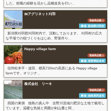
した。前職の経験を活かし品種改良を行い...
㈱アグリネット刈羽
登録商品数:1
農場: 新潟県刈羽村
新潟県刈羽郡刈羽村内で、活動しております。 刈羽村の広大
な平場での稲づくりをはじめ、野菜作り...
Happy village farm
登録商品数:1
農場: 長野県松本市
信州松本平・波田、標高720mの高原にある Happy village
farmです。オリジナ...
株式会社 リーキ
登録商品数:1
農場: 徳島県阿波市
四国の東側 徳島の真ん中 吉野川流域の肥沃な土地で栽培し
ています。温暖な気候と周囲が剣山麓と阿...