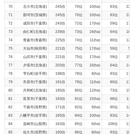
70
北斗市(北海道)
245(t)
70位
10(ha)
83位
221(
71
那珂市(茨城県)
245(t)
70位
10(ha)
83位
223(
72
成田市(千葉県)
243(t)
72位
17(ha)
59位
173(
73
由仁町(北海道)
239(t)
73位
16(ha)
64位
189(
74
青森市(青森県)
225(t)
74位
11(ha)
80位
121(
75
大仙市(秋田県)
221(t)
75位
17(ha)
59位
52(
76
山武市(千葉県)
221(t)
75位
17(ha)
59位
151(
77
夕張市(北海道)
203(t)
77位
16(ha)
64位
146(
78
雫石町(岩手県)
198(t)
78位
8(ha)
93位
170(
79
市原市(千葉県)
191(t)
79位
11(ha)
80位
136(
80
共和町(北海道)
185(t)
80位
12(ha)
73位
154(
81
富里市(千葉県)
183(t)
81位
15(ha)
68位
117(
82
千曲市(長野県)
171(t)
82位
9(ha)
90位
120(
83
八幡平市(岩手県)
165(t)
84位
10(ha)
83位
140(
84
韮崎市(山梨県)
163(t)
85位
6(ha)
106位
135(
85
佐久市(長野県)
160(t)
86位
8(ha)
93位
101(