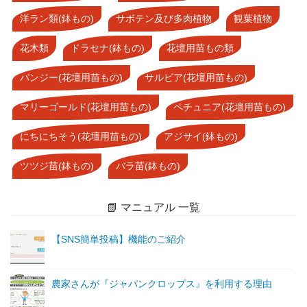
洋ラン類(鉢もの)
サボテン及び多肉植物
観葉植物
花木類
ドラセナ(鉢もの)
花壇用苗もの類
パンジー(花壇用苗もの)
サルビア(花壇用苗もの)
マリーゴールド(花壇用苗もの)
ペチュニア(花壇用苗もの)
にちにちそう(花壇用苗もの)
アジサイ(鉢もの)
ツツジ苗(鉢もの)
バラ苗(鉢もの)
📗 マニュアル 一覧
【SNS簡単投稿】機能のご紹介
農家さんが『ジャパンクロップス』を利用する理由