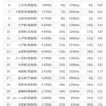
6
三沢市(青森県)
7,950(t)
6位
279(ha)
6位
6,890(
7
十和田市(青森県)
7,170(t)
7位
255(ha)
8位
6,340(
8
太田市(群馬県)
6,730(t)
8位
518(ha)
1位
5,410(
9
六戸町(青森県)
5,030(t)
9位
176(ha)
10位
4,440(
10
音更町(北海道)
4,600(t)
10位
116(ha)
17位
3,040(
11
八戸市(青森県)
4,220(t)
11位
169(ha)
11位
3,450(
12
七戸町(青森県)
4,160(t)
12位
157(ha)
13位
3,620(
13
山形村(長野県)
4,040(t)
13位
113(ha)
18位
3,430(
14
六ヶ所村(青森県)
3,740(t)
14位
130(ha)
15位
3,270(
15
大空町(北海道)
3,430(t)
15位
109(ha)
19位
2,870(
16
南部町(青森県)
3,410(t)
16位
132(ha)
14位
2,780(
17
多古町(千葉県)
3,350(t)
17位
200(ha)
9位
2,510(
18
長野市(長野県)
2,740(t)
18位
125(ha)
16位
2,050(
19
新郷村(青森県)
2,720(t)
19位
103(ha)
21位
2,340(
20
おいらせ町(青森県)
2,660(t)
20位
95(ha)
22位
2,350(
21
北栄町(鳥取県)
2,150(t)
21位
61(ha)
28位
1,540(