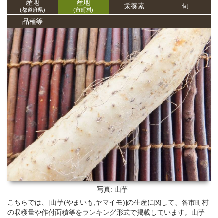
産地
産地
栄養
素
旬
(都道府県)
(市町村)
品種等
写真: 山芋
こちらでは、[山芋(やまいも,ヤマイモ)]の生産に関して、各市町村
の収穫量や作付面積等をランキング形式で掲載しています。山芋