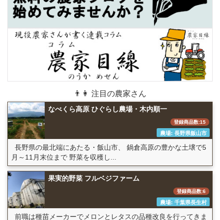
👨👩 注目の農家さん
なべくら高原 ひぐらし農場・木内順一
登録商品数:15
農場: 長野県飯山市
長野県の最北端にあたる・飯山市、 鍋倉高原の豊かな土壌で5
月～11月末位まで 野菜を収穫し...
果実的野菜 フルベジファーム
登録商品数:6
農場: 千葉県長生村
前職は種苗メーカーでメロンとレタスの品種改良を行ってきま