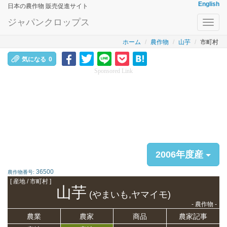
English
日本の農作物 販売促進サイト
ジャパンクロップス
Toggl
navig
ホーム
農作物
山芋
市町村
気になる
0
Sponsored Link
2006年度産
36500
農作物番号:
[ 産地 / 市町村 ]
山芋
(やまいも,ヤマイモ)
- 農作物 -
農業
農家
商品
農家記事