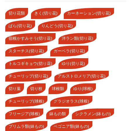
切り花類
きく(切り花)
カーネーション(切り花)
ばら(切り花)
りんどう(切り花)
宿根かすみそう(切り花)
洋ラン類(切り花)
スターチス(切り花)
ガーベラ(切り花)
トルコギキョウ(切り花)
ゆり(切り花)
チューリップ(切り花)
アルストロメリア(切り花)
切り葉
切り枝
球根類
ゆり(球根)
チューリップ(球根)
グラジオラス(球根)
フリージア(球根)
鉢もの類
シクラメン(鉢もの)
プリムラ類(鉢もの)
ベゴニア類(鉢もの)