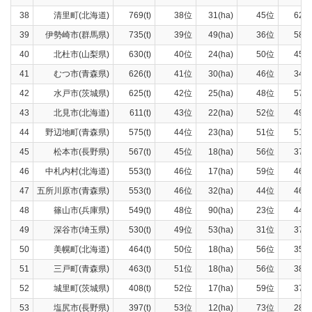
38
清里町(北海道)
769(t)
38位
31(ha)
45位
622(
39
伊勢崎市(群馬県)
735(t)
39位
49(ha)
36位
584(
40
北杜市(山梨県)
630(t)
40位
24(ha)
50位
457(
41
むつ市(青森県)
626(t)
41位
30(ha)
46位
342(
42
水戸市(茨城県)
625(t)
42位
25(ha)
48位
572(
43
北見市(北海道)
611(t)
43位
22(ha)
52位
492(
44
野辺地町(青森県)
575(t)
44位
23(ha)
51位
510(
45
松本市(長野県)
567(t)
45位
18(ha)
56位
373(
46
中札内村(北海道)
553(t)
46位
17(ha)
59位
469(
47
五所川原市(青森県)
553(t)
46位
32(ha)
44位
464(
48
篠山市(兵庫県)
549(t)
48位
90(ha)
23位
440(
49
深谷市(埼玉県)
530(t)
49位
53(ha)
31位
370(
50
美幌町(北海道)
464(t)
50位
18(ha)
56位
357(
51
三戸町(青森県)
463(t)
51位
18(ha)
56位
386(
52
城里町(茨城県)
408(t)
52位
17(ha)
59位
373(
53
塩尻市(長野県)
397(t)
53位
12(ha)
73位
287(