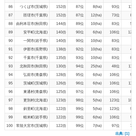
86
つくば市(茨城県)
152(t)
87位
8(ha)
93位
118(
87
匝瑳市(千葉県)
152(t)
87位
12(ha)
73位
87(
88
由利本荘市(秋田県)
144(t)
89位
10(ha)
83位
51(
89
安平町(北海道)
140(t)
90位
6(ha)
106位
121(
90
一関市(岩手県)
140(t)
90位
10(ha)
83位
7(
91
伊那市(長野県)
138(t)
92位
10(ha)
83位
40(
92
千葉市(千葉県)
135(t)
93位
10(ha)
83位
89(
93
北秋田市(秋田県)
130(t)
94位
25(ha)
48位
112(
94
弘前市(青森県)
128(t)
95位
6(ha)
106位
99(
95
茨城町(茨城県)
126(t)
96位
6(ha)
106位
115(
96
東通村(青森県)
125(t)
97位
6(ha)
106位
86(
97
更別村(北海道)
123(t)
98位
5(ha)
123位
100(
98
斜里町(北海道)
122(t)
99位
5(ha)
123位
96(
99
軽米町(岩手県)
122(t)
99位
6(ha)
106位
91(
100
常陸大宮市(茨城県)
122(t)
99位
7(ha)
97位
73(
出典: [1]