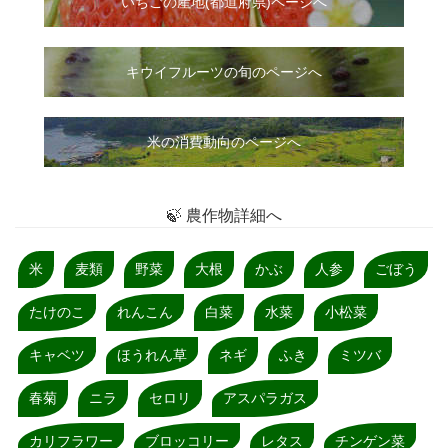
いちご
の
産地(都道府県)ページへ
キウイフルーツの旬のページへ
米の消費動向のページへ
🍃 農作物詳細へ
米
麦類
野菜
大根
かぶ
人参
ごぼう
たけのこ
れんこん
白菜
水菜
小松菜
キャベツ
ほうれん草
ネギ
ふき
ミツバ
春菊
ニラ
セロリ
アスパラガス
カリフラワー
ブロッコリー
レタス
チンゲン菜