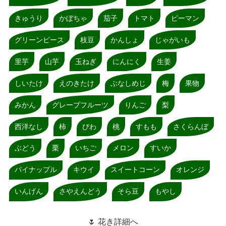
きゅうり
かぼちゃ
茄子
トマト
ピーマン
グリーンピース
枝豆
かんしょ
じゃがいも
里芋
山芋
玉ねぎ
にんにく
生姜
しいたけ
えのきたけ
ぶなしめじ
梅
果物
みかん
グレープフルーツ
りんご
梨
西洋なし
柿
びわ
桃
すもも
さくらんぼ
ぶどう
栗
いちご
メロン
すいか
パイナップル
キウイ
スイートコーン
オレンジ
いんげん
さやえんどう
そら豆
もやし
🌷 花き詳細へ