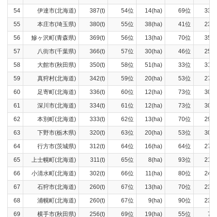
54
伊達市(北海道)
387(t)
54位
14(ha)
69位
338(
55
本庄市(埼玉県)
380(t)
55位
38(ha)
41位
230(
56
鰺ヶ沢町(青森県)
369(t)
56位
13(ha)
70位
350(
57
八街市(千葉県)
366(t)
57位
30(ha)
46位
252(
58
大館市(秋田県)
350(t)
58位
51(ha)
33位
317(
59
真狩村(北海道)
342(t)
59位
20(ha)
53位
273(
60
足寄町(北海道)
336(t)
60位
12(ha)
73位
300(
61
深川市(北海道)
334(t)
61位
12(ha)
73位
306(
62
本別町(北海道)
333(t)
62位
13(ha)
70位
290(
63
下野市(栃木県)
320(t)
63位
20(ha)
53位
306(
64
行方市(茨城県)
312(t)
64位
16(ha)
64位
275(
65
上士幌町(北海道)
311(t)
65位
8(ha)
93位
219(
66
小清水町(北海道)
302(t)
66位
11(ha)
80位
241(
67
石狩市(北海道)
260(t)
67位
13(ha)
70位
233(
68
浦幌町(北海道)
260(t)
67位
9(ha)
90位
230(
69
横手市(秋田県)
256(t)
69位
19(ha)
55位
73(