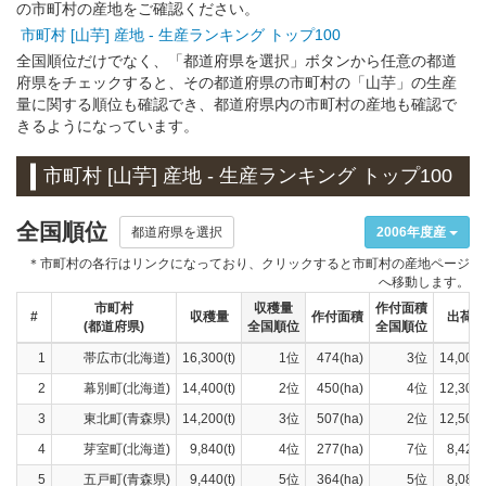
の市町村の産地をご確認ください。
市町村 [山芋] 産地 - 生産ランキング トップ100
全国順位だけでなく、「都道府県を選択」ボタンから任意の都道
府県をチェックすると、その都道府県の市町村の「山芋」の生産
量に関する順位も確認でき、都道府県内の市町村の産地も確認で
きるようになっています。
市町村 [山芋] 産地 - 生産ランキング トップ100
全国順位
都道府県を選択
2006年度産
＊市町村の各行はリンクになっており、クリックすると市町村の産地ページ
へ移動します。
市町村
収穫量
作付面積
#
収穫量
作付面積
出荷量
(都道府県)
全国順位
全国順位
1
帯広市(北海道)
16,300(t)
1位
474(ha)
3位
14,000(
2
幕別町(北海道)
14,400(t)
2位
450(ha)
4位
12,300(
3
東北町(青森県)
14,200(t)
3位
507(ha)
2位
12,500(
4
芽室町(北海道)
9,840(t)
4位
277(ha)
7位
8,420(
5
五戸町(青森県)
9,440(t)
5位
364(ha)
5位
8,080(