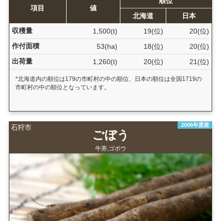
順位
項目
値
北海道
日本
収穫量
1,500(t)
19(位)
20(位)
作付面積
53(ha)
18(位)
20(位)
出荷量
1,260(t)
20(位)
21(位)
*北海道内の順位は179の市町村の中の順位、日本の順位は全国1719の
市町村の中の順位となっています。
2006年度産
石狩市
ごぼう
牛蒡,ゴボウ