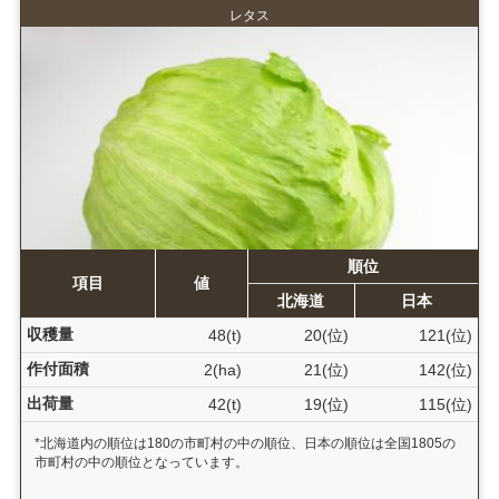
レタス
順位
項目
値
北海道
日本
収穫量
48(t)
20(位)
121(位)
作付面積
2(ha)
21(位)
142(位)
出荷量
42(t)
19(位)
115(位)
*北海道内の順位は180の市町村の中の順位、日本の順位は全国1805の
市町村の中の順位となっています。