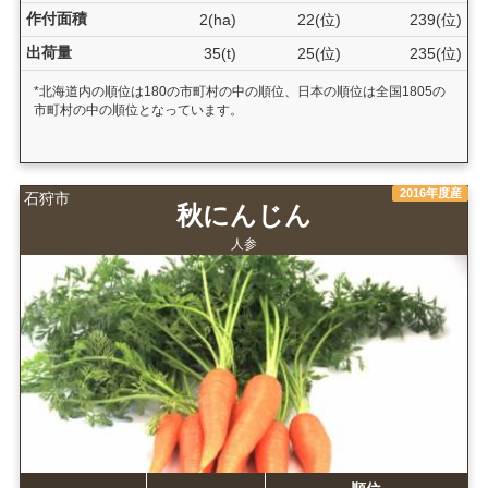
作付面積
2(ha)
22(位)
239(位)
出荷量
35(t)
25(位)
235(位)
*北海道内の順位は180の市町村の中の順位、日本の順位は全国1805の
市町村の中の順位となっています。
2016年度産
石狩市
秋にんじん
人参