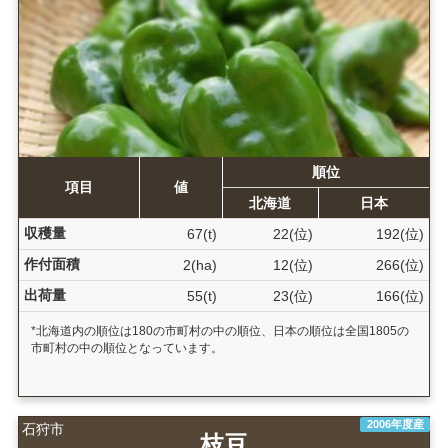
順位
項目
値
北海道
日本
収穫量
67(t)
22(位)
192(位)
作付面積
2(ha)
12(位)
266(位)
出荷量
55(t)
23(位)
166(位)
*北海道内の順位は180の市町村の中の順位、日本の順位は全国1805の
市町村の中の順位となっています。
2006年度産
石狩市
枝豆