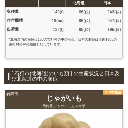
北海道
日本
収穫量
149(t)
66(位)
243(位)
作付面積
18(ha)
65(位)
247(位)
出荷量
132(t)
65(位)
195(位)
*北海道内の順位は180の市町村の中の順位、日本の順位は全国1805の
市町村の中の順位となっています。
[ 石狩市(北海道)のいも類 ] の生産状況と日本及
び北海道の中の順位
2016年度産
石狩市
じゃがいも
馬鈴薯,ジャガイモ,じゃが芋