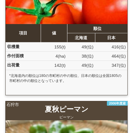
順位
項目
値
北海道
日本
収穫量
155(t)
49(位)
416(位)
作付面積
4(ha)
38(位)
464(位)
出荷量
142(t)
49(位)
347(位)
*北海道内の順位は180の市町村の中の順位、日本の順位は全国1805の
市町村の中の順位となっています。
2006年度産
石狩市
夏秋ピーマン
ピーマン