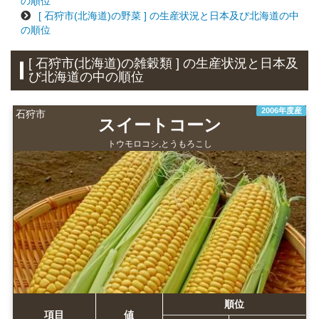
の順位
[ 石狩市(北海道)の野菜 ] の生産状況と日本及び北海道の中
の順位
[ 石狩市(北海道)の雑穀類 ] の生産状況と日本及
び北海道の中の順位
2006年度産
石狩市
スイートコーン
トウモロコシ,とうもろこし
順位
項目
値