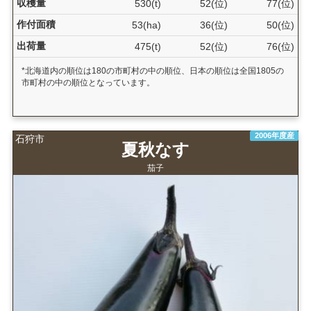
収穫量
530(t)
52(位)
77(位)
作付面積
53(ha)
36(位)
50(位)
出荷量
475(t)
52(位)
76(位)
*北海道内の順位は180の市町村の中の順位、日本の順位は全国1805の
市町村の中の順位となっています。
2006年度産
石狩市
夏秋なす
茄子