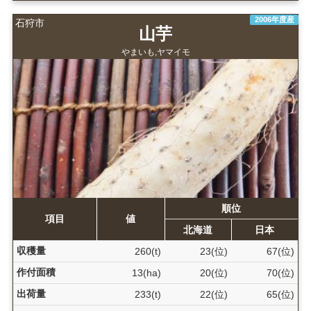
2006年度産
石狩市
山芋
やまいも,ヤマイモ
順位
項目
値
北海道
日本
収穫量
260(t)
23(位)
67(位)
作付面積
13(ha)
20(位)
70(位)
出荷量
233(t)
22(位)
65(位)