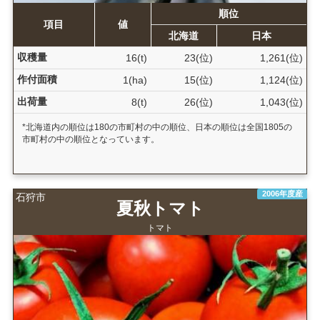
順位
項目
値
北海道
日本
収穫量
16(t)
23(位)
1,261(位)
作付面積
1(ha)
15(位)
1,124(位)
出荷量
8(t)
26(位)
1,043(位)
*北海道内の順位は180の市町村の中の順位、日本の順位は全国1805の
市町村の中の順位となっています。
2006年度産
石狩市
夏秋トマト
トマト