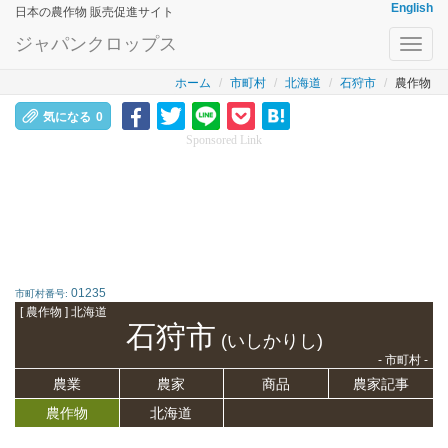
English
日本の農作物 販売促進サイト
ジャパンクロップス
Toggl
navig
ホーム
市町村
北海道
石狩市
農作物
気になる
0
Sponsored Link
01235
市町村番号:
[ 農作物 ] 北海道
石狩市
(いしかりし)
- 市町村 -
農業
農家
商品
農家記事
農作物
北海道