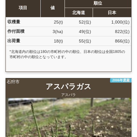
順位
項目
値
北海道
日本
収穫量
25(t)
52(位)
1,000(位)
作付面積
3(ha)
49(位)
822(位)
出荷量
18(t)
55(位)
866(位)
*北海道内の順位は180の市町村の中の順位、日本の順位は全国1805の
市町村の中の順位となっています。
2006年度産
石狩市
アスパラガス
アスパラ