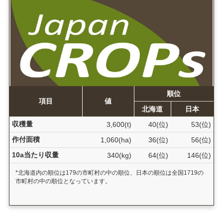
順位
項目
値
北海道
日本
収穫量
3,600(t)
40(位)
53(位)
作付面積
1,060(ha)
36(位)
56(位)
10a当たり収量
340(kg)
64(位)
146(位)
*北海道内の順位は179の市町村の中の順位、日本の順位は全国1719の
市町村の中の順位となっています。