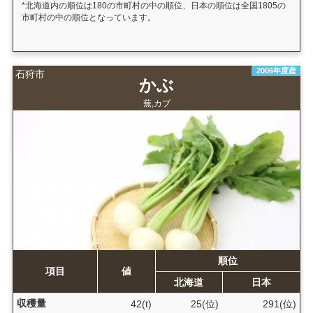
*北海道内の順位は180の市町村の中の順位、日本の順位は全国1805の
市町村の中の順位となっています。
2006年度産
石狩市
かぶ
蕪,カブ
順位
項目
値
北海道
日本
収穫量
42(t)
25(位)
291(位)