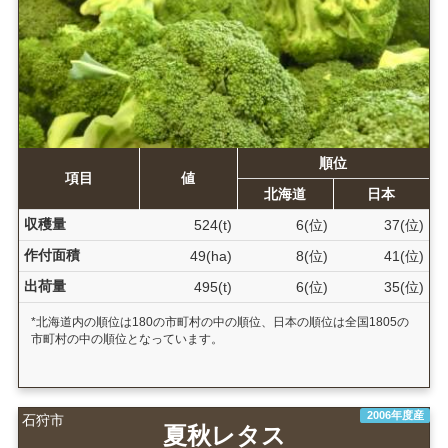
順位
項目
値
北海道
日本
収穫量
524(t)
6(位)
37(位)
作付面積
49(ha)
8(位)
41(位)
出荷量
495(t)
6(位)
35(位)
*北海道内の順位は180の市町村の中の順位、日本の順位は全国1805の
市町村の中の順位となっています。
2006年度産
石狩市
夏秋レタス