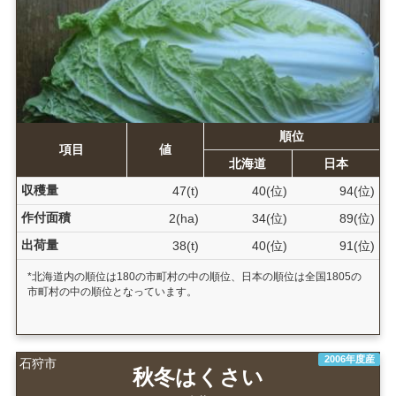
順位
項目
値
北海道
日本
収穫量
47(t)
40(位)
94(位)
作付面積
2(ha)
34(位)
89(位)
出荷量
38(t)
40(位)
91(位)
*北海道内の順位は180の市町村の中の順位、日本の順位は全国1805の
市町村の中の順位となっています。
2006年度産
石狩市
秋冬はくさい