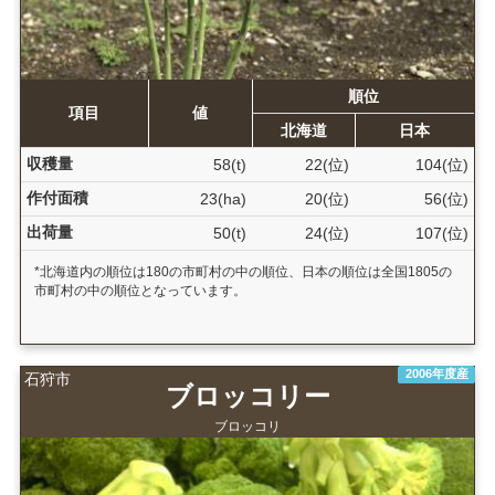
順位
項目
値
北海道
日本
収穫量
58(t)
22(位)
104(位)
作付面積
23(ha)
20(位)
56(位)
出荷量
50(t)
24(位)
107(位)
*北海道内の順位は180の市町村の中の順位、日本の順位は全国1805の
市町村の中の順位となっています。
2006年度産
石狩市
ブロッコリー
ブロッコリ