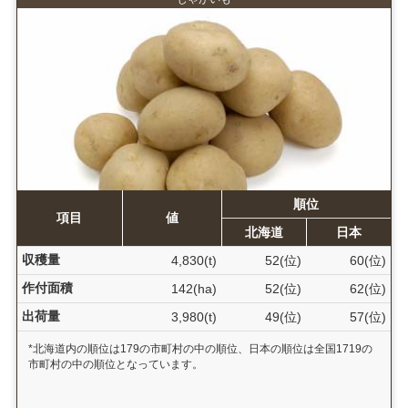
順位
項目
値
北海道
日本
収穫量
4,830(t)
52(位)
60(位)
作付面積
142(ha)
52(位)
62(位)
出荷量
3,980(t)
49(位)
57(位)
*北海道内の順位は179の市町村の中の順位、日本の順位は全国1719の
市町村の中の順位となっています。