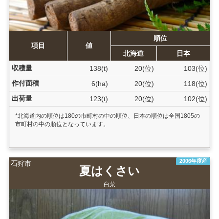
順位
項目
値
北海道
日本
収穫量
138(t)
20(位)
103(位)
作付面積
6(ha)
20(位)
118(位)
出荷量
123(t)
20(位)
102(位)
*北海道内の順位は180の市町村の中の順位、日本の順位は全国1805の
市町村の中の順位となっています。
2006年度産
石狩市
夏はくさい
白菜