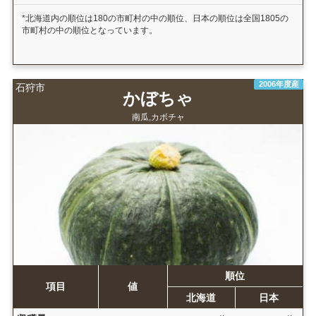
*北海道内の順位は180の市町村の中の順位、日本の順位は全国1805の
市町村の中の順位となっています。
2006年度産
石狩市
かぼちゃ
南瓜,カボチャ
順位
項目
値
北海道
日本