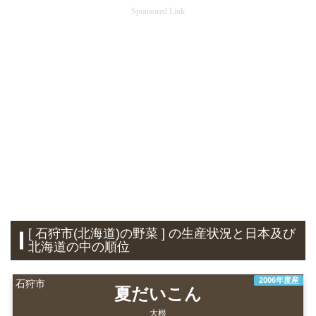
Sponsored Link
[ 石狩市(北海道)の野菜 ] の生産状況と日本及び
北海道の中の順位
2006年度産
石狩市
夏だいこん
大根