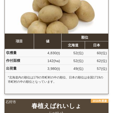
順位
項目
値
北海道
日本
収穫量
4,830(t)
52(位)
60(位)
作付面積
142(ha)
52(位)
62(位)
出荷量
3,980(t)
49(位)
57(位)
*北海道内の順位は179の市町村の中の順位、日本の順位は全国1719の
市町村の中の順位となっています。
2016年度産
石狩市
春植えばれいしょ
じゃがいも