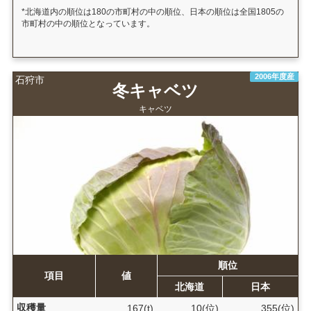
*北海道内の順位は180の市町村の中の順位、日本の順位は全国1805の
市町村の中の順位となっています。
2006年度産
石狩市
冬キャベツ
キャベツ
順位
項目
値
北海道
日本
収穫量
167(t)
10(位)
355(位)