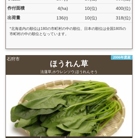
作付面積
4(ha)
10(位)
400(位)
出荷量
136(t)
10(位)
318(位)
*北海道内の順位は180の市町村の中の順位、日本の順位は全国1805の
市町村の中の順位となっています。
2006年度産
石狩市
ほうれん草
法蓮草,ホウレンソウ,ほうれんそう