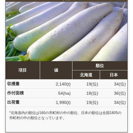
順位
項目
値
北海道
日本
収穫量
2,140(t)
19(位)
34(位)
作付面積
54(ha)
18(位)
36(位)
出荷量
1,990(t)
19(位)
34(位)
*北海道内の順位は180の市町村の中の順位、日本の順位は全国1805の
市町村の中の順位となっています。