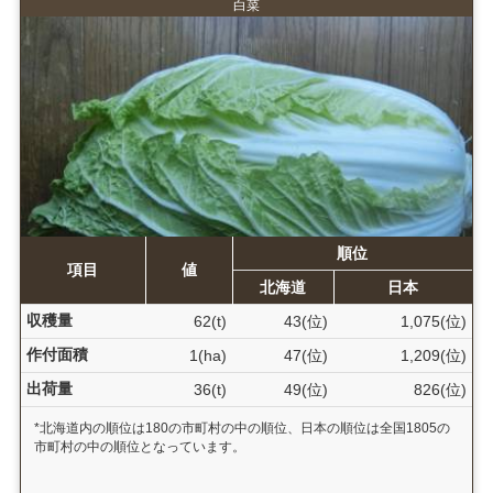
白菜
順位
項目
値
北海道
日本
収穫量
62(t)
43(位)
1,075(位)
作付面積
1(ha)
47(位)
1,209(位)
出荷量
36(t)
49(位)
826(位)
*北海道内の順位は180の市町村の中の順位、日本の順位は全国1805の
市町村の中の順位となっています。