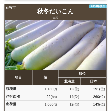
2006年度産
石狩市
秋冬だいこん
大根
順位
項目
値
北海道
日本
収穫量
1,180(t)
12(位)
191(位)
作付面積
22(ha)
14(位)
260(位)
出荷量
1,050(t)
12(位)
143(位)