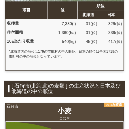
順位
項目
値
北海道
日本
収穫量
7,330(t)
31(位)
329(位)
作付面積
1,360(ha)
31(位)
339(位)
10a当たり収量
540(kg)
45(位)
417(位)
*北海道内の順位は179の市町村の中の順位、日本の順位は全国1719の
市町村の中の順位となっています。
[ 石狩市(北海道)の麦類 ] の生産状況と日本及び
北海道の中の順位
2016年度産
石狩市
小麦
こむぎ