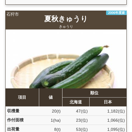
2006年度産
石狩市
夏秋きゅうり
きゅうり
順位
項目
値
北海道
日本
収穫量
20(t)
47(位)
1,182(位)
作付面積
1(ha)
23(位)
1,066(位)
出荷量
8(t)
53(位)
1,095(位)