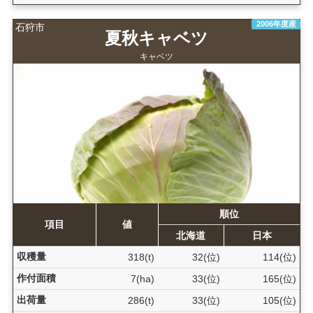
2006年度産
石狩市
夏秋キャベツ
キャベツ
順位
項目
値
北海道
日本
収穫量
318(t)
32(位)
114(位)
作付面積
7(ha)
33(位)
165(位)
出荷量
286(t)
33(位)
105(位)