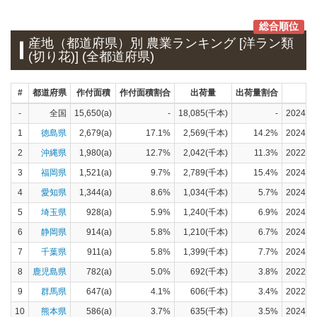
総合順位
産地（都道府県）別 農業ランキング [洋ラン類
(切り花)] (全都道府県)
#
都道府県
作付面積
作付面積割合
出荷量
出荷量割合
-
全国
15,650(a)
-
18,085(千本)
-
2024
1
徳島県
2,679(a)
17.1%
2,569(千本)
14.2%
2024
2
沖縄県
1,980(a)
12.7%
2,042(千本)
11.3%
2022
3
福岡県
1,521(a)
9.7%
2,789(千本)
15.4%
2024
4
愛知県
1,344(a)
8.6%
1,034(千本)
5.7%
2024
5
埼玉県
928(a)
5.9%
1,240(千本)
6.9%
2024
6
静岡県
914(a)
5.8%
1,210(千本)
6.7%
2024
7
千葉県
911(a)
5.8%
1,399(千本)
7.7%
2024
8
鹿児島県
782(a)
5.0%
692(千本)
3.8%
2022
9
群馬県
647(a)
4.1%
606(千本)
3.4%
2022
10
熊本県
586(a)
3.7%
635(千本)
3.5%
2024