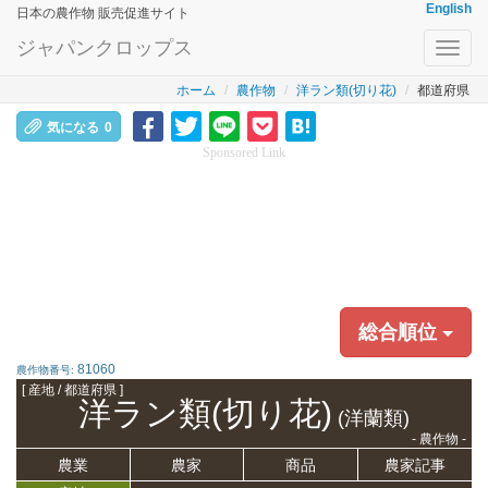
English
日本の農作物 販売促進サイト
ジャパンクロップス
Toggl
navig
ホーム
農作物
洋ラン類(切り花)
都道府県
気になる
0
Sponsored Link
総合順位
81060
農作物番号:
[ 産地 / 都道府県 ]
洋ラン類(切り花)
(洋蘭類)
- 農作物 -
農業
農家
商品
農家記事