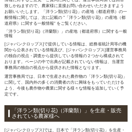
致しかねますので、農家様に直接お問い合わせいただきますよう
お願いいたします。「洋ラン類(切り花)」の産地（都道府県）の一
般情報に関しては、次に記載の "「洋ラン類(切り花)」の産地（都
道府県）に関する一般情報" をご覧ください。
「洋ラン類(切り花)（洋蘭類）」
の
産地（都道府県）に関する一般
情報
[ジャパンクロップス]で提供している情報は、総務省統計局等の機
関から公表されている情報及び、[ジャパンクロップス]運営事務局
の独自の視点・調査から提供している情報の２つから構成されて
おります。ページの中で出典が記載されていない情報は、当運営
事務局の独自の視点から提供された情報となります。
運営事務局では、日本で生産された農作物の「洋ラン類(切り花)」
に関して、国内外の多くの消費者の方に興味をもっていただける
よう、今後も農作物や農業に関する様々な情報を追加していく予
定です。
「洋ラン類(切り花)（洋蘭類）」を生産・販売
されている農家様へ
[ジャパンクロップス]では、日本で「洋ラン類(切り花)」を生産・