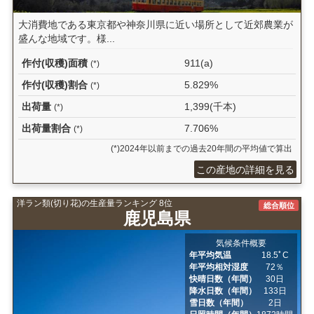
大消費地である東京都や神奈川県に近い場所として近郊農業が
盛んな地域です。様...
作付(収穫)面積
911(a)
(*)
作付(収穫)割合
5.829%
(*)
出荷量
1,399(千本)
(*)
出荷量割合
7.706%
(*)
(*)2024年以前までの過去20年間の平均値で算出
この産地の詳細を見る
洋ラン類(切り花)の生産量ランキング 8位
総合順位
鹿児島県
気候条件概要
年平均気温
18.5ﾟC
年平均相対湿度
72％
快晴日数（年間）
30日
降水日数（年間）
133日
雪日数（年間）
2日