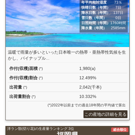
年平均相対湿度
73％
快晴日数（年間）
7日
降水日数（年間）
137日
雪日数（年間）
0日
日照時間（年間）
1760時間
降水量（年間）
2585mm
温暖で雨量が多いといった日本唯一の熱帯・亜熱帯性気候を生
かし、パイナップル...
作付(収穫)面積
1,980(a)
(*)
作付(収穫)割合
12.499%
(*)
出荷量
2,042(千本)
(*)
出荷量割合
10.332%
(*)
(*)2022年以前までの過去18年間の平均値で算出
この産地の詳細を見る
洋ラン類(切り花)の生産量ランキング 3位
総合順位