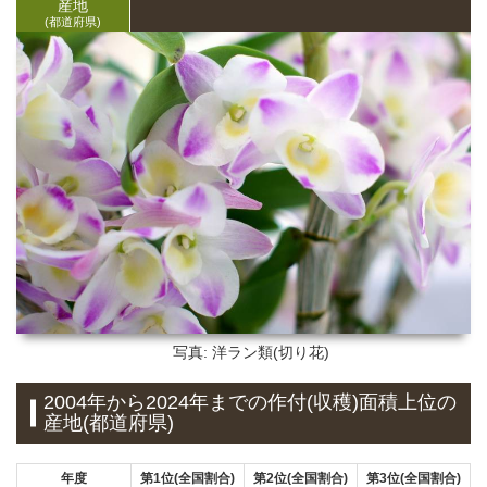
産地
(都道府県)
写真: 洋ラン類(切り花)
2004年から2024年までの作付(収穫)面積上位の
産地(都道府県)
年度
第1位(全国割合)
第2位(全国割合)
第3位(全国割合)