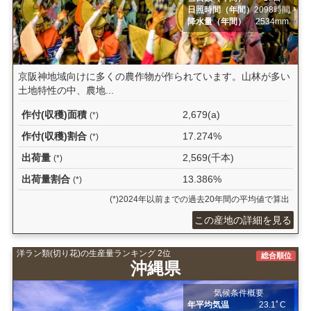
日照時間（年間）
2098時間
降水量（年間）
2534mm
京阪神地域向けに多くの農作物が作られています。山林が多い
土地特性の中、農地...
作付(収穫)面積
2,679(a)
(*)
作付(収穫)割合
17.274%
(*)
出荷量
2,569(千本)
(*)
出荷量割合
13.386%
(*)
(*)2024年以前までの過去20年間の平均値で算出
この産地の詳細を見る
洋ラン類(切り花)の生産量ランキング 2位
総合順位
沖縄県
気候条件概要
年平均気温
23.1ﾟC