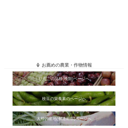
🏮 お薦めの農業・作物情報
りんごの品種(種類)ページへ
枝豆の栄養素のページへ
大根
の
産地(都道府県)ページへ