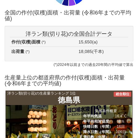
全国の作付(収穫)面積・出荷量 (令和6年までの平均
値)
洋ラン類(切り花)の全国合計データ
作付(収穫)面積
15,650(a)
(*)
出荷量
18,085(千本)
(*)
(*)2024年以前までの過去20年間の平均値で算出
生産量上位の都道府県の作付(収穫)面積・出荷量
(令和6年までの平均値)
洋ラン類(切り花)の生産量ランキング 1位
総合順位
徳島県
気候条件概要
年平均気温
16.4ﾟC
年平均相対湿度
68％
快晴日数（年間）
16日
降水日数（年間）
106日
雪日数（年間）
17日