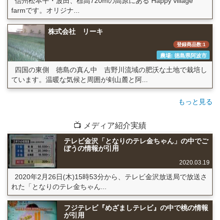
信州松本平・波田、標高720mの高原にある Happy village
farmです。オリジナ...
株式会社 リーキ
登録商品数:1
農場: 徳島県阿波市
四国の東側 徳島の真ん中 吉野川流域の肥沃な土地で栽培し
ています。温暖な気候と周囲が剣山麓と阿...
もっと見る
📺 メディア紹介実績
テレビ金沢「となりのテレ金ちゃん」の中でご
ぼうの情報が引用
2020.03.19
2020年2月26日(木)15時53分から、テレビ金沢放送局で放送さ
れた「となりのテレ金ちゃん...
フジテレビ『めざましテレビ』の中で桃の情報
が引用