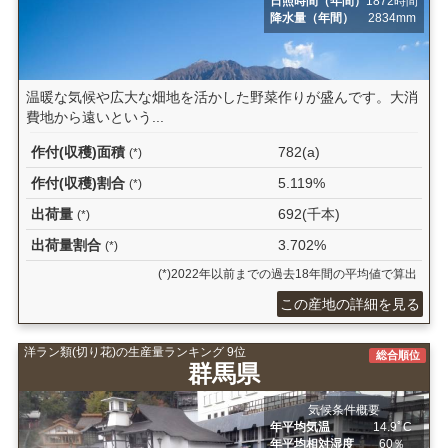
日照時間（年間）
1872時間
降水量（年間）
2834mm
温暖な気候や広大な畑地を活かした野菜作りが盛んです。大消
費地から遠いという...
作付(収穫)面積
782(a)
(*)
作付(収穫)割合
5.119%
(*)
出荷量
692(千本)
(*)
出荷量割合
3.702%
(*)
(*)2022年以前までの過去18年間の平均値で算出
この産地の詳細を見る
洋ラン類(切り花)の生産量ランキング 9位
総合順位
群馬県
気候条件概要
年平均気温
14.9ﾟC
年平均相対湿度
60％