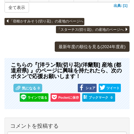
出典: [1]
全て表示
「宿根かすみそう(切り花)」の産地のページへ
「スターチス(切り花)」の産地のページへ
最新年度の順位を見る(2024年度産)
こちらの『[洋ラン類(切り花)/洋蘭類] 産地 (都
道府県) 』のページに興味を持たれたら、次の
ボタンで応援お願いします！
シェア
ツイート
気になる
0
ラインで送る
Pocketに保存
ブックマーク
0
コメントを投稿する