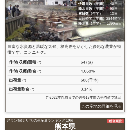
快晴日数（年間）
40日
降水日数（年間）
90日
雪日数（年間）
13日
日照時間（年間）
2344時間
降水量（年間）
1396mm
豊富な水資源と温暖な気候、標高差を活かした多彩な農業が特
徴です。コンニャク...
作付(収穫)面積
647(a)
(*)
作付(収穫)割合
4.068%
(*)
出荷量
606(千本)
(*)
出荷量割合
3.14%
(*)
(*)2022年以前までの過去18年間の平均値で算出
この産地の詳細を見る
洋ラン類(切り花)の生産量ランキング 10位
総合順位
熊本県