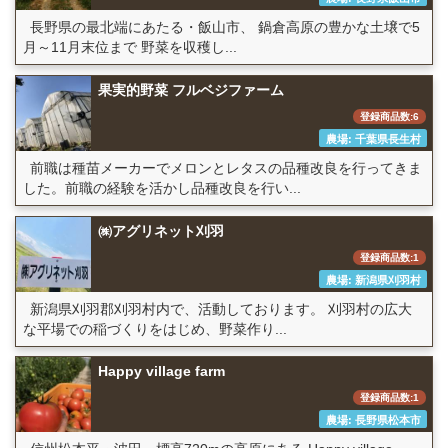
長野県の最北端にあたる・飯山市、 鍋倉高原の豊かな土壌で5
月～11月末位まで 野菜を収穫し...
果実的野菜 フルベジファーム
登録商品数:6
農場: 千葉県長生村
前職は種苗メーカーでメロンとレタスの品種改良を行ってきま
した。前職の経験を活かし品種改良を行い...
㈱アグリネット刈羽
登録商品数:1
農場: 新潟県刈羽村
新潟県刈羽郡刈羽村内で、活動しております。 刈羽村の広大
な平場での稲づくりをはじめ、野菜作り...
Happy village farm
登録商品数:1
農場: 長野県松本市