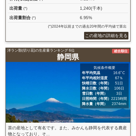
出荷量
1,240(千本)
(*)
出荷量割合
6.95%
(*)
(*)2024年以前までの過去20年間の平均値で算出
この産地の詳細を見る
洋ラン類(切り花)の生産量ランキング 6位
総合順位
静岡県
気候条件概要
年平均気温
16.6ﾟC
年平均相対湿度
67％
快晴日数（年間）
51日
降水日数（年間）
106日
雪日数（年間）
3日
日照時間（年間）
2215時間
降水量（年間）
2374mm
茶の産地として有名です。また、みかんも静岡を代表する農産
物となっており、そ...