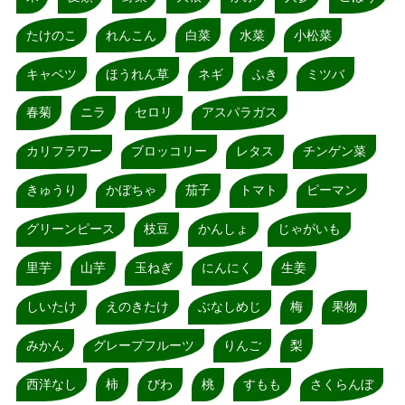
たけのこ
れんこん
白菜
水菜
小松菜
キャベツ
ほうれん草
ネギ
ふき
ミツバ
春菊
ニラ
セロリ
アスパラガス
カリフラワー
ブロッコリー
レタス
チンゲン菜
きゅうり
かぼちゃ
茄子
トマト
ピーマン
グリーンピース
枝豆
かんしょ
じゃがいも
里芋
山芋
玉ねぎ
にんにく
生姜
しいたけ
えのきたけ
ぶなしめじ
梅
果物
みかん
グレープフルーツ
りんご
梨
西洋なし
柿
びわ
桃
すもも
さくらんぼ