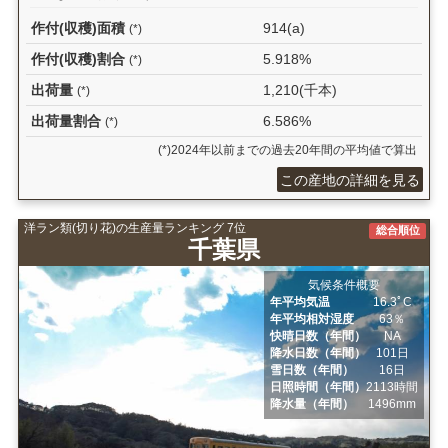
作付(収穫)面積
914(a)
(*)
作付(収穫)割合
5.918%
(*)
出荷量
1,210(千本)
(*)
出荷量割合
6.586%
(*)
(*)2024年以前までの過去20年間の平均値で算出
この産地の詳細を見る
洋ラン類(切り花)の生産量ランキング 7位
総合順位
千葉県
気候条件概要
年平均気温
16.3ﾟC
年平均相対湿度
63％
快晴日数（年間）
NA
降水日数（年間）
101日
雪日数（年間）
16日
日照時間（年間）
2113時間
降水量（年間）
1496mm