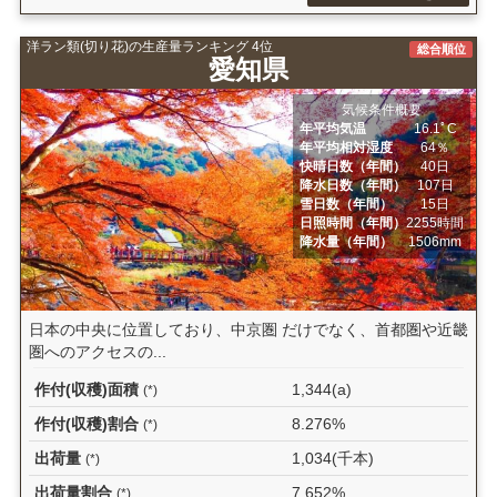
洋ラン類(切り花)の生産量ランキング 4位
総合順位
愛知県
気候条件概要
年平均気温
16.1ﾟC
年平均相対湿度
64％
快晴日数（年間）
40日
降水日数（年間）
107日
雪日数（年間）
15日
日照時間（年間）
2255時間
降水量（年間）
1506mm
日本の中央に位置しており、中京圏 だけでなく、首都圏や近畿
圏へのアクセスの...
作付(収穫)面積
1,344(a)
(*)
作付(収穫)割合
8.276%
(*)
出荷量
1,034(千本)
(*)
出荷量割合
7.652%
(*)