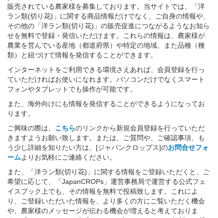
販売されている農家様を募集しております。当サイトでは、「洋
ラン類(切り花)」に関する商品情報だけでなく、ご自身の情報や、
その他の「洋ラン類(切り花)」の販売促進につながるようなお知ら
せを無料で登録・発信いただけます。これらの情報は、農家様が
農業を営んでいる産地（都道府県）や特定の地域、また品種（種
類）と紐づけて情報を発信することができます。
インターネットをご利用できる環境さえあれば、会員登録を行っ
ていただければお使いになれます。パソコンだけでなくスマート
フォンやタブレットでも操作が可能です。
また、海外向けにも情報を発信することができるようになってお
ります。
ご興味の際は、
こちら
のリンクから新規会員登録を行っていただ
きますようお願い致します。または、ご質問や、ご確認事項、も
う少し詳細を知りたい方は、[ジャパンクロップス]の
お問合せフォ
ーム
よりお気軽にご連絡ください。
また、「洋ラン類(切り花)」に関する情報をご登録いただくと、ご
希望に応じて、「JapanCROPs」運営事務局で運営する公式フェ
イスブック上でも、その情報を無料で投稿致します。これによ
り、ご登録いただいた情報を、より多くの方にご覧いただく機会
や、農家様のメッセージが伝わる機会が増えると考えておりま