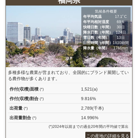
福岡県
気候条件概要
年平均気温
17.1ﾟC
年平均相対湿度
69％
快晴日数（年間）
30日
降水日数（年間）
124日
雪日数（年間）
13日
日照時間（年間）
1810時間
降水量（年間）
1766mm
多種多様な農業が営まれており、全国的にブランド展開してい
る農作物が多くあります。
作付(収穫)面積
1,521(a)
(*)
作付(収穫)割合
9.816%
(*)
出荷量
2,789(千本)
(*)
出荷量割合
14.996%
(*)
(*)2024年以前までの過去20年間の平均値で算出
この産地の詳細を見る