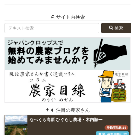
🔎 サイト内検索
検索
👨👩 注目の農家さん
なべくら高原 ひぐらし農場・木内順一
登録商品数:15
農場: 長野県飯山市