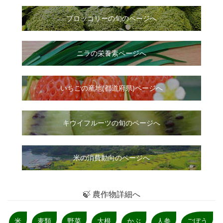
ブロッコリーの旬のページへ
ニラ
の
栄養素ページへ
いちご
の
産地(都道府県)ページへ
キウイフルーツの旬のページへ
米の消費動向のページへ
🍃 農作物詳細へ
米
麦類
野菜
大根
かぶ
人参
ごぼう