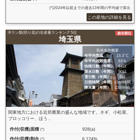
(*)2024年以前までの過去13年間の平均値で算出
この産地の詳細を見る
洋ラン類(切り花)の生産量ランキング 5位
総合順位
埼玉県
気候条件概要
年平均気温
15.3ﾟC
年平均相対湿度
63％
快晴日数（年間）
64日
降水日数（年間）
90日
雪日数（年間）
6日
日照時間（年間）
2366時間
降水量（年間）
1388mm
関東地方における近郊農業の盛んな地域です。ネギ、小松菜、
ブロッコリー、ほう...
作付(収穫)面積
928(a)
(*)
作付(収穫)割合
6.124%
(*)