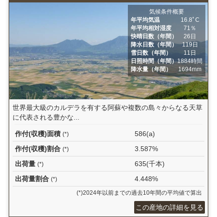
気候条件概要
年平均気温
16.8ﾟC
年平均相対湿度
71％
快晴日数（年間）
26日
降水日数（年間）
119日
雪日数（年間）
11日
日照時間（年間）
1884時間
降水量（年間）
1694mm
世界最大級のカルデラを有する阿蘇や複数の島々からなる天草
に代表される豊かな...
作付(収穫)面積
586(a)
(*)
作付(収穫)割合
3.587%
(*)
出荷量
635(千本)
(*)
出荷量割合
4.448%
(*)
(*)2024年以前までの過去10年間の平均値で算出
この産地の詳細を見る