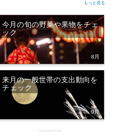
もっと見る
今月の旬の野菜や果物をチェ
ック
8月
来月の一般世帯の支出動向を
チェック
9月
Sponsored Link