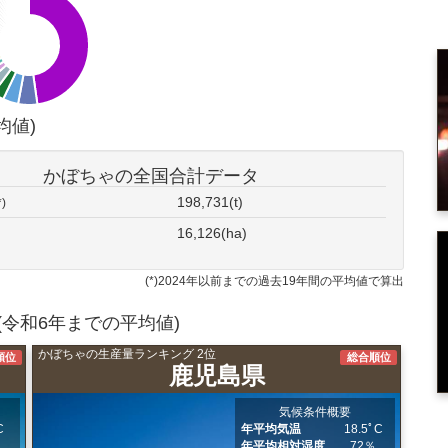
均値)
かぼちゃの全国合計データ
198,731(t)
*)
16,126(ha)
(*)2024年以前までの過去19年間の平均値で算出
令和6年までの平均値)
かぼちゃの生産量ランキング 2位
順位
総合順位
鹿児島県
気候条件概要
C
年平均気温
18.5ﾟC
％
年平均相対湿度
72％