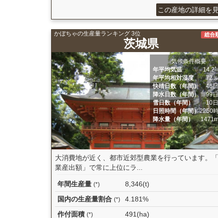
この産地の詳細を
かぼちゃの生産量ランキング 3位
総合
茨城県
気候条件概要
年平均気温
14.2
年平均相対湿度
72
快晴日数（年間）
46
降水日数（年間）
99
雪日数（年間）
10
日照時間（年間）
2250
降水量（年間）
1471
大消費地が近く、都市近郊型農業を行っています。
業産出額」で常に上位にラ...
年間生産量
8,346(t)
(*)
国内の生産量割合
4.181%
(*)
作付面積
491(ha)
(*)