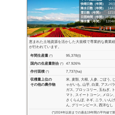
快晴日数（年間）
26
降水日数（年間）
144
雪日数（年間）
121
日照時間（年間）
1913
降水量（年間）
1204
恵まれた土地資源を活かした大規模で専業的な農業
が行われています。
年間生産量
95,378(t)
(*)
国内の生産量割合
47.926%
(*)
作付面積
7,737(ha)
(*)
収穫量上位の
米, 麦類, 大根, 人参, ごぼう, 
その他の農作物
ゃがいも, 山芋, 白菜, アスパ
ガス, ブロッコリー, 玉ねぎ, 
マト, スイートコーン, メロン,
さくらんぼ, ネギ, ニラ, いん
ん, グリーンピース, 西洋なし
(*)2024年以前までの過去19年間の平均値で