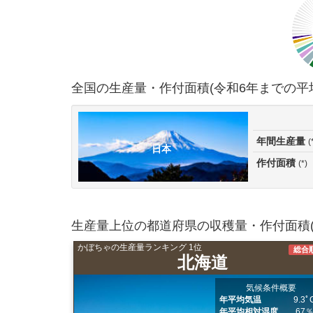
全国の生産量・作付面積(令和6年までの平
年間生産量
(
日本
作付面積
(*)
生産量上位の都道府県の収穫量・作付面積(
かぼちゃの生産量ランキング 1位
総合
北海道
気候条件概要
年平均気温
9.3ﾟ
年平均相対湿度
67