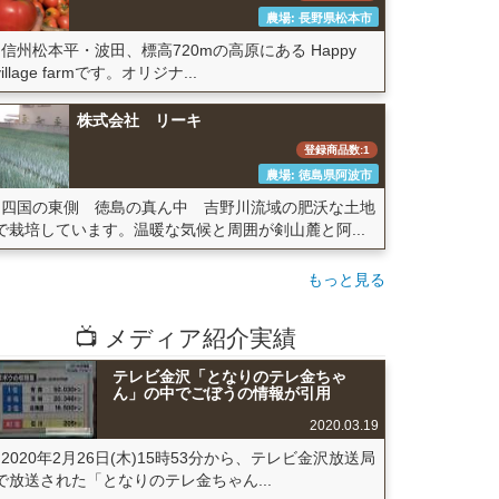
農場: 長野県松本市
信州松本平・波田、標高720mの高原にある Happy
village farmです。オリジナ...
株式会社 リーキ
登録商品数:1
農場: 徳島県阿波市
四国の東側 徳島の真ん中 吉野川流域の肥沃な土地
で栽培しています。温暖な気候と周囲が剣山麓と阿...
もっと見る
📺 メディア紹介実績
テレビ金沢「となりのテレ金ちゃ
ん」の中でごぼうの情報が引用
2020.03.19
2020年2月26日(木)15時53分から、テレビ金沢放送局
で放送された「となりのテレ金ちゃん...