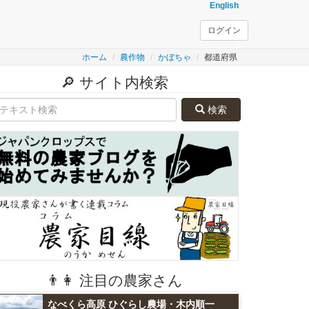
English
ログイン
ホーム
農作物
かぼちゃ
都道府県
🔎 サイト内検索
検索
👨👩 注目の農家さん
なべくら高原 ひぐらし農場・木内順一