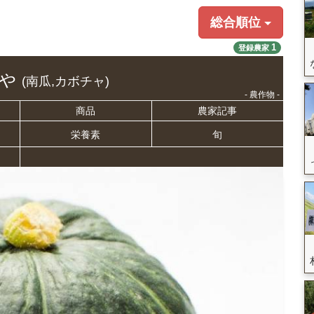
総合順位
1
登録農家
ゃ
(南瓜,カボチャ)
- 農作物 -
商品
農家記事
栄養
素
旬