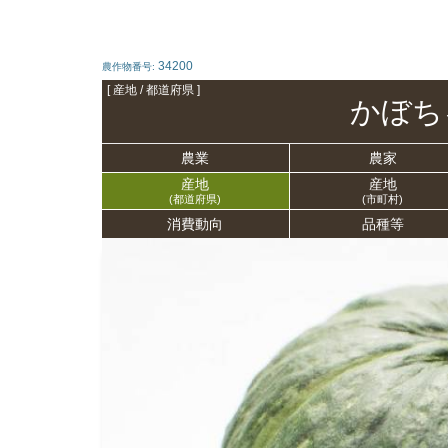
34200
農作物番号:
[ 産地 / 都道府県 ]
かぼち
農業
農家
産地
産地
(都道府県)
(市町村)
消費動向
品種等