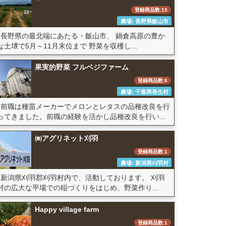
登録商品数:15
農場: 長野県飯山市
長野県の最北端にあたる・飯山市、 鍋倉高原の豊か
な土壌で5月～11月末位まで 野菜を収穫し...
果実的野菜 フルベジファーム
登録商品数:6
農場: 千葉県長生村
前職は種苗メーカーでメロンとレタスの品種改良を行
ってきました。前職の経験を活かし品種改良を行い...
㈱アグリネット刈羽
登録商品数:1
農場: 新潟県刈羽村
新潟県刈羽郡刈羽村内で、活動しております。 刈羽
村の広大な平場での稲づくりをはじめ、野菜作り...
Happy village farm
登録商品数:1