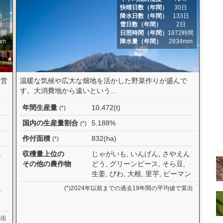
日
快晴日数（年間）
30日
日
降水日数（年間）
133日
日
雪日数（年間）
2日
時間
日照時間（年間）
1872時間
mm
降水量（年間）
2834mm
経営
温暖な気候や広大な畑地を活かした野菜作りが盛んで
す。大消費地から遠いという...
年間生産量
10,472(t)
(*)
国内の生産量割合
5.188%
(*)
作付面積
832(ha)
(*)
じ
収穫量上位の
じゃがいも, いんげん, さやえん
ラ
その他の農作物
どう, グリーンピース, そら豆,
ト
生姜, びわ, 大根, 里芋, ピーマン
(*)2024年以前までの過去19年間の平均値で算出
げ
算出