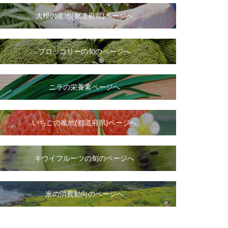
大根
の
産地(都道府県)ページへ
ブロッコリーの旬のページへ
ニラ
の
栄養素ページへ
いちご
の
産地(都道府県)ページへ
キウイフルーツの旬のページへ
米の消費動向のページへ