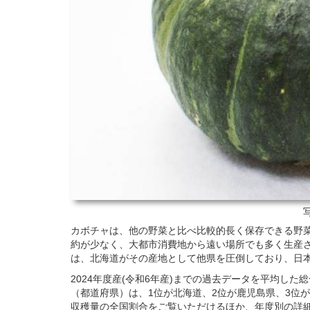
カボチャは、他の野菜と比べ比較的長く保存できる野
約が少なく、大都市消費地から遠い場所でも多く生産
は、北海道がその産地として他県を圧倒しており、日
2024年度産(令和6年産)までの過去データを平均し
（都道府県）は、1位が北海道、2位が鹿児島県、3位
収穫量の全国割合をご覧いただけるほか、年度別の詳