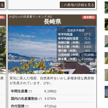
見る
この産地の詳細を見る
かぼちゃの生産量ランキング 4位
順位
総合順位
長崎県
気候条件概要
ﾟC
年平均気温
17ﾟC
％
年平均相対湿度
71％
日
快晴日数（年間）
26日
日
降水日数（年間）
118日
日
雪日数（年間）
6日
時間
日照時間（年間）
1761時間
mm
降水量（年間）
2134mm
「農
変化に富んだ地形、自然条件をいかし多種多様な農産物
が生産されています。びわ...
年間生産量
6,188(t)
(*)
国内の生産量割合
3.076%
(*)
作付面積
471(ha)
(*)