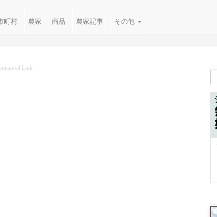
市町村
農家
商品
農家記事
その他
ponsored Link