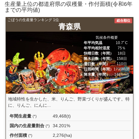
生産量上位の都道府県の収穫量・作付面積(令和6年
までの平均値)
ごぼうの生産量ランキング 1位
総合順位
青森県
気候条件概要
年平均気温
10.7ﾟC
年平均相対湿度
75％
快晴日数（年間）
18日
降水日数（年間）
158日
雪日数（年間）
110日
日照時間（年間）
1735時間
降水量（年間）
1484mm
地域特性を生かした、米、りんご、野菜づくりが盛んです。特
に、りんご、にんに...
年間生産量
49,468(t)
(*)
国内の生産量割合
34.201%
(*)
作付面積
2,276(ha)
(*)