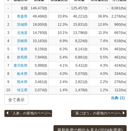
-
全国
146,473(t)
-
125,457(t)
-
8,081(ha)
1
青森県
49,468(t)
33.8%
46,221(t)
36.8%
2,276(ha)
2
茨城県
18,000(t)
12.3%
15,831(t)
12.6%
960(ha)
3
北海道
14,793(t)
10.1%
13,796(t)
11.0%
667(ha)
4
宮崎県
10,163(t)
6.9%
9,224(t)
7.4%
618(ha)
5
千葉県
9,156(t)
6.3%
8,141(t)
6.5%
463(ha)
6
群馬県
7,949(t)
5.4%
6,891(t)
5.5%
461(ha)
7
鹿児島県
5,998(t)
4.1%
5,411(t)
4.3%
424(ha)
8
栃木県
5,804(t)
4.0%
5,070(t)
4.0%
334(ha)
9
熊本県
3,461(t)
2.4%
2,821(t)
2.2%
276(ha)
10
埼玉県
2,074(t)
1.4%
1,478(t)
1.2%
112(ha)
出典: [1]
全て表示
「人参」の産地のページへ
「葉ごぼう」の産地のページへ
最新年度の順位を見る(2024年度産)