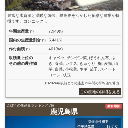
豊富な水資源と温暖な気候、標高差を活かした多彩な農業が特
徴です。コンニャク...
年間生産量
7,949(t)
(*)
国内の生産量割合
5.441%
(*)
作付面積
461(ha)
(*)
収穫量上位の
キャベツ, チンゲン菜, ほうれん草, ふ
その他の農作物
き, 春菊, レタス, きゅうり, 梅, 麦類, 山
芋, 白菜, 小松菜, ネギ, 茄子, スイート
コーン, 枝豆
(*)2024年以前までの過去19年間の平均値で算出
この産地の詳細を見る
ごぼうの生産量ランキング 7位
総合順位
鹿児島県
気候条件概要
年平均気温
18.5ﾟC