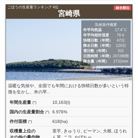
ごぼうの生産量ランキング 4位
総合順位
宮崎県
気候条件概要
年平均気温
17.4ﾟC
年平均相対湿度
76％
快晴日数（年間）
47日
降水日数（年間）
120日
雪日数（年間）
0日
日照時間（年間）
2072時間
降水量（年間）
2732mm
温暖な気候や、全国でも年間における快晴日数が多いという特
徴を生かし、米の早...
年間生産量
10,163(t)
(*)
国内の生産量割合
6.976%
(*)
作付面積
618(ha)
(*)
収穫量上位の
里芋, きゅうり, ピーマン, 大根, ほうれ
その他の農作物
ん草, ニラ, かぼちゃ