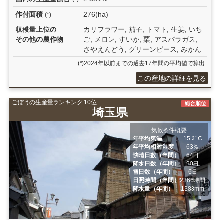
作付面積
276(ha)
(*)
収穫量上位の
カリフラワー, 茄子, トマト, 生姜, いち
その他の農作物
ご, メロン, すいか, 栗, アスパラガス,
さやえんどう, グリーンピース, みかん
(*)2024年以前までの過去17年間の平均値で算出
この産地の詳細を見る
ごぼうの生産量ランキング 10位
総合順位
埼玉県
気候条件概要
年平均気温
15.3ﾟC
年平均相対湿度
63％
快晴日数（年間）
64日
降水日数（年間）
90日
雪日数（年間）
6日
日照時間（年間）
2366時間
降水量（年間）
1388mm