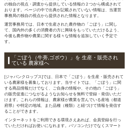
の独自の視点・調査から提供している情報の２つから構成されて
おります。ページの中で出典が記載されていない情報は、当運営
事務局の独自の視点から提供された情報となります。
運営事務局では、日本で生産された農作物の「ごぼう」に関し
て、国内外の多くの消費者の方に興味をもっていただけるよう、
今後も農作物や農業に関する様々な情報を追加していく予定で
す。
「ごぼう（牛蒡,ゴボウ）」
を 生産・販売され
ている 農家様へ
[ジャパンクロップス]では、日本で「ごぼう」を生産・販売されて
いる農家様を募集しております。当サイトでは、「ごぼう」に関
する商品情報だけでなく、ご自身の情報や、その他の「ごぼう」
の販売促進につながるようなお知らせを無料で登録・発信いただ
けます。これらの情報は、農家様が農業を営んでいる産地（都道
府県）や特定の地域、また品種（種類）と紐づけて情報を発信す
ることができます。
インターネットをご利用できる環境さえあれば、会員登録を行っ
ていただければお使いになれます。パソコンだけでなくスマート