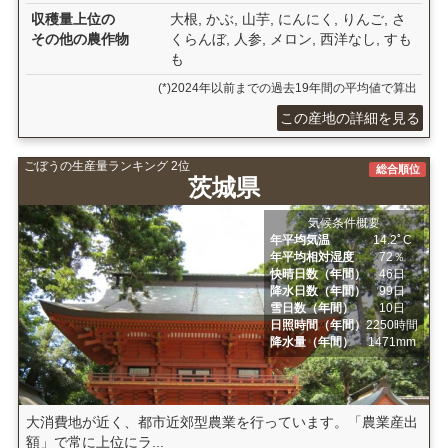
収穫量上位の
大根, かぶ, 山芋, にんにく, りんご, さ
その他の農作物
くらんぼ, 人参, メロン, 西洋なし, すも
も
(*)2024年以前までの過去19年間の平均値で算出
この産地の詳細を見る
ごぼうの生産量ランキング 2位
総合順位
茨城県
気候条件概要
年平均気温
14.2ﾟC
年平均相対湿度
72％
快晴日数（年間）
46日
降水日数（年間）
99日
雪日数（年間）
10日
日照時間（年間）
2250時間
降水量（年間）
1471mm
大消費地が近く、都市近郊型農業を行っています。「農業産出
額」で常に上位にラ...