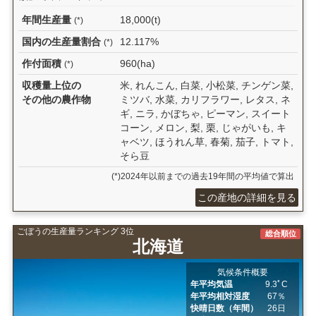
年間生産量
18,000(t)
(*)
国内の生産量割合
12.117%
(*)
作付面積
960(ha)
(*)
収穫量上位の
米, れんこん, 白菜, 小松菜, チンゲン菜,
その他の農作物
ミツバ, 水菜, カリフラワー, レタス, ネ
ギ, ニラ, かぼちゃ, ピーマン, スイート
コーン, メロン, 梨, 栗, じゃがいも, キ
ャベツ, ほうれん草, 春菊, 茄子, トマト,
そら豆
(*)2024年以前までの過去19年間の平均値で算出
この産地の詳細を見る
ごぼうの生産量ランキング 3位
総合順位
北海道
気候条件概要
年平均気温
9.3ﾟC
年平均相対湿度
67％
快晴日数（年間）
26日