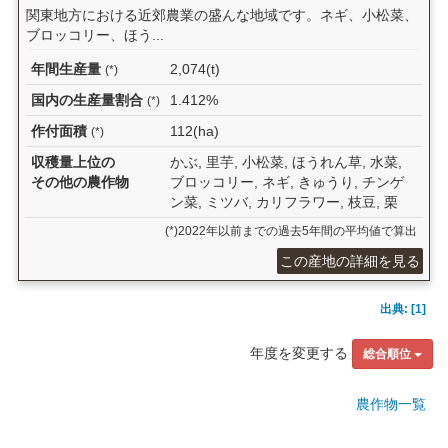
関東地方における近郊農業の盛んな地域です。ネギ、小松菜、
ブロッコリー、ほう...
年間生産量
2,074(t)
(*)
国内の生産量割合
1.412%
(*)
作付面積
112(ha)
(*)
収穫量上位の
かぶ, 里芋, 小松菜, ほうれん草, 水菜,
その他の農作物
ブロッコリー, ネギ, きゅうり, チンゲ
ン菜, ミツバ, カリフラワー, 枝豆, 栗
(*)2022年以前までの過去5年間の平均値で算出
この産地の詳細を見る
出典: [1]
年度を変更する
総合順位
農作物一覧