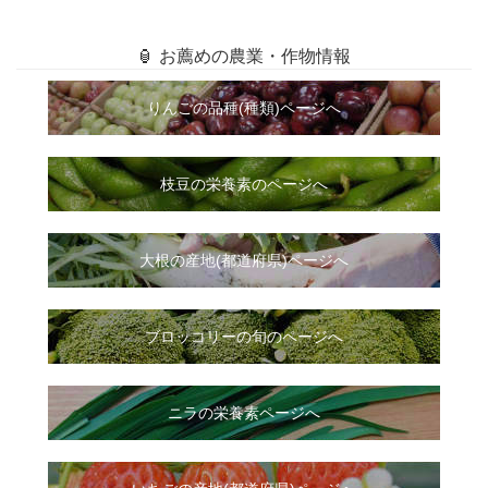
🏮 お薦めの農業・作物情報
りんごの品種(種類)ページへ
枝豆の栄養素のページへ
大根
の
産地(都道府県)ページへ
ブロッコリーの旬のページへ
ニラ
の
栄養素ページへ