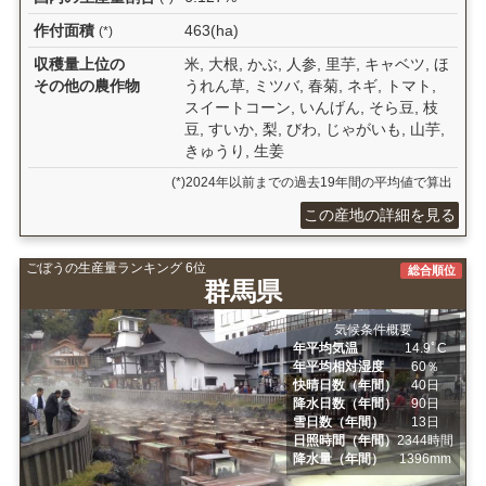
作付面積
463(ha)
(*)
収穫量上位の
米, 大根, かぶ, 人参, 里芋, キャベツ, ほ
その他の農作物
うれん草, ミツバ, 春菊, ネギ, トマト,
スイートコーン, いんげん, そら豆, 枝
豆, すいか, 梨, びわ, じゃがいも, 山芋,
きゅうり, 生姜
(*)2024年以前までの過去19年間の平均値で算出
この産地の詳細を見る
ごぼうの生産量ランキング 6位
総合順位
群馬県
気候条件概要
年平均気温
14.9ﾟC
年平均相対湿度
60％
快晴日数（年間）
40日
降水日数（年間）
90日
雪日数（年間）
13日
日照時間（年間）
2344時間
降水量（年間）
1396mm