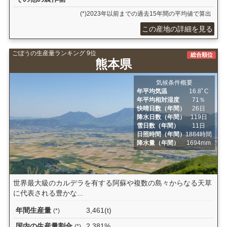
(*)2023年以前までの過去15年間の平均値で算出
この産地の詳細を見る
ごぼうの生産量ランキング 9位
総合順位
熊本県
気候条件概要
年平均気温
16.8ﾟC
年平均相対湿度
71％
快晴日数（年間）
26日
降水日数（年間）
119日
雪日数（年間）
11日
日照時間（年間）
1884時間
降水量（年間）
1694mm
世界最大級のカルデラを有する阿蘇や複数の島々からなる天草
に代表される豊かな...
年間生産量
3,461(t)
(*)
国内の生産量割合
2.381%
(*)