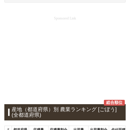
Sponsored Link
総合順位
産地（都道府県）別 農業ランキング [ごぼう]
(全都道府県)
#
都道府県
収穫量
収穫量割合
出荷量
出荷量割合
作付面積