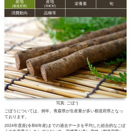
産地
産地
栄養
素
旬
(都道府県)
(市町村)
消費動向
品種等
写真: ごぼう
ごぼうについては、例年、青森県が生産量が多い都道府県となっ
ております。
2024年度産(令和6年産)までの過去データを平均した総合的なごぼ