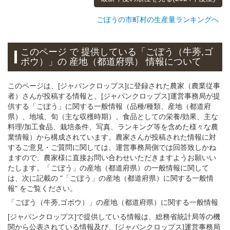
ごぼうの市町村の生産量ランキングへ
このページ で 提供している「ごぼう（牛蒡,ゴ
ボウ）」
の 産地（都道府県） 情報について
このページは、[ジャパンクロップス]に登録された農家（農業従事
者）さんが投稿する情報と、[ジャパンクロップス]運営事務局が提
供する「ごぼう」に関する一般情報（品種/種類、産地（都道府
県）、地域、旬（主な収穫時期）、食品としての栄養/効果、主な
料理/加工食品、栽培条件、写真、ランキング等を含めた様々な農
業情報）から構成されています。農家さんが投稿された情報に対
するご意見・ご質問に関しては、運営事務局側では回答致しかね
ますので、農家様に直接お問い合わせいただきますようお願いい
たします。「ごぼう」の産地（都道府県）の一般情報に関して
は、次に記載の "「ごぼう」の産地（都道府県）に関する一般情
報" をご覧ください。
「ごぼう（牛蒡,ゴボウ）」
の
産地（都道府県）に関する一般
情報
[ジャパンクロップス]で提供している情報は、総務省統計局等の機
関から公表されている情報及び、[ジャパンクロップス]運営事務局