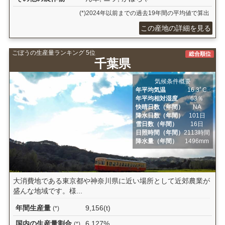
(*)2024年以前までの過去19年間の平均値で算出
この産地の詳細を見る
ごぼうの生産量ランキング 5位
総合順位
千葉県
気候条件概要
年平均気温
16.3ﾟC
年平均相対湿度
63％
快晴日数（年間）
NA
降水日数（年間）
101日
雪日数（年間）
16日
日照時間（年間）
2113時間
降水量（年間）
1496mm
大消費地である東京都や神奈川県に近い場所として近郊農業が
盛んな地域です。様...
年間生産量
9,156(t)
(*)
国内の生産量割合
6.127%
(*)