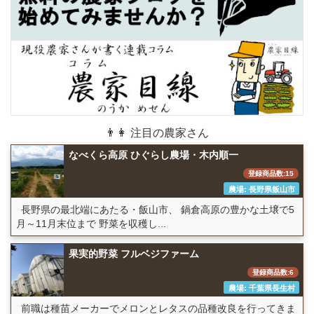
👨👩 注目の農家さん
なべくら高原 ひぐらし農場・木内順一
登録商品数:15
農場: 長野県飯山市
長野県の最北端にあたる・飯山市、 鍋倉高原の豊かな土壌で5
月～11月末位まで 野菜を収穫し...
果実的野菜 フルベジファーム
登録商品数:6
農場: 千葉県長生村
前職は種苗メーカーでメロンとレタスの品種改良を行ってきま