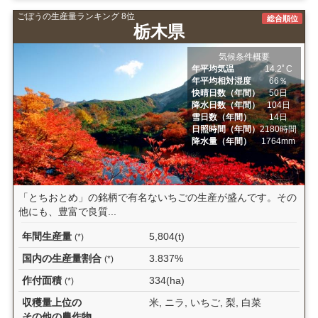
ごぼうの生産量ランキング 8位
総合順位
栃木県
気候条件概要
年平均気温
14.2ﾟC
年平均相対湿度
66％
快晴日数（年間）
50日
降水日数（年間）
104日
雪日数（年間）
14日
日照時間（年間）
2180時間
降水量（年間）
1764mm
「とちおとめ」の銘柄で有名ないちごの生産が盛んです。その
他にも、豊富で良質...
年間生産量
5,804(t)
(*)
国内の生産量割合
3.837%
(*)
作付面積
334(ha)
(*)
収穫量上位の
米, ニラ, いちご, 梨, 白菜
その他の農作物