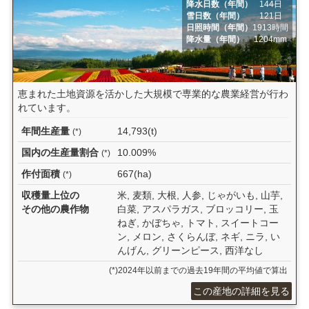
降水日数（年間）
144日
雪日数（年間）
121日
日照時間（年間）
1913時間
降水量（年間）
1204mm
恵まれた土地資源を活かした大規模で専業的な農業経営が行わ
れています。
年間生産量
14,793(t)
(*)
国内の生産量割合
10.009%
(*)
作付面積
667(ha)
(*)
収穫量上位の
米, 麦類, 大根, 人参, じゃがいも, 山芋,
その他の農作物
白菜, アスパラガス, ブロッコリー, 玉
ねぎ, かぼちゃ, トマト, スイートコー
ン, メロン, さくらんぼ, ネギ, ニラ, い
んげん, グリーンピース, 西洋なし
(*)2024年以前までの過去19年間の平均値で算出
この産地の詳細を見る