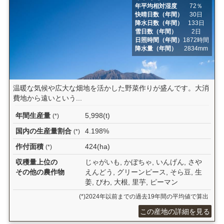
年平均相対湿度
72％
快晴日数（年間）
30日
降水日数（年間）
133日
雪日数（年間）
2日
日照時間（年間）
1872時間
降水量（年間）
2834mm
温暖な気候や広大な畑地を活かした野菜作りが盛んです。大消
費地から遠いという...
年間生産量
5,998(t)
(*)
国内の生産量割合
4.198%
(*)
作付面積
424(ha)
(*)
収穫量上位の
じゃがいも, かぼちゃ, いんげん, さや
その他の農作物
えんどう, グリーンピース, そら豆, 生
姜, びわ, 大根, 里芋, ピーマン
(*)2024年以前までの過去19年間の平均値で算出
この産地の詳細を見る