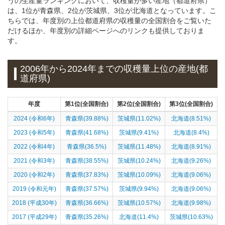
うの生産量ランキングにおいて、収穫量が多い産地（都道府県）
は、1位が青森県、2位が茨城県、3位が北海道となっています。こ
ちらでは、年度別の上位都道府県の収穫量の全国割合をご覧いた
だけるほか、年度別の詳細ページへのリンクも提供しておりま
す。
2006年から2024年までの収穫量上位の産地(都
道府県)
年度
第1位(全国割合)
第2位(全国割合)
第3位(全国割合)
2024 (令和6年)
青森県(39.88%)
茨城県(11.02%)
北海道(8.51%)
2023 (令和5年)
青森県(41.68%)
茨城県(9.41%)
北海道(8.4%)
2022 (令和4年)
青森県(36.5%)
茨城県(11.48%)
北海道(8.91%)
2021 (令和3年)
青森県(38.55%)
茨城県(10.24%)
北海道(9.26%)
2020 (令和2年)
青森県(37.83%)
茨城県(10.09%)
北海道(9.06%)
2019 (令和元年)
青森県(37.57%)
茨城県(9.94%)
北海道(9.06%)
2018 (平成30年)
青森県(36.66%)
茨城県(10.57%)
北海道(9.98%)
2017 (平成29年)
青森県(35.26%)
北海道(11.4%)
茨城県(10.63%)