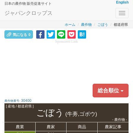
English
日本の農作物 販売促進サイト
ジャパンクロップス
Toggl
navig
ホーム
農作物
ごぼう
都道府県
気になる
0
Sponsored Link
総合順位
30400
農作物番号:
[ 産地 / 都道府県 ]
ごぼう
(牛蒡,ゴボウ)
- 農作物 -
農業
農家
商品
農家記事