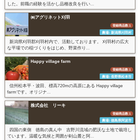
した。前職の経験を活かし品種改良を行い...
㈱アグリネット刈羽
登録商品数:1
農場: 新潟県刈羽村
新潟県刈羽郡刈羽村内で、活動しております。 刈羽村の広大
な平場での稲づくりをはじめ、野菜作り...
Happy village farm
登録商品数:1
農場: 長野県松本市
信州松本平・波田、標高720mの高原にある Happy village
farmです。オリジナ...
株式会社 リーキ
登録商品数:1
農場: 徳島県阿波市
四国の東側 徳島の真ん中 吉野川流域の肥沃な土地で栽培し
ています。温暖な気候と周囲が剣山麓と阿...