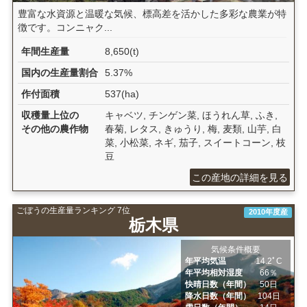
豊富な水資源と温暖な気候、標高差を活かした多彩な農業が特
徴です。コンニャク...
年間生産量
8,650(t)
国内の生産量割合
5.37%
作付面積
537(ha)
収穫量上位の
キャベツ, チンゲン菜, ほうれん草, ふき,
その他の農作物
春菊, レタス, きゅうり, 梅, 麦類, 山芋, 白
菜, 小松菜, ネギ, 茄子, スイートコーン, 枝
豆
この産地の詳細を見る
ごぼうの生産量ランキング 7位
2010年度産
栃木県
気候条件概要
年平均気温
14.2ﾟC
年平均相対湿度
66％
快晴日数（年間）
50日
降水日数（年間）
104日