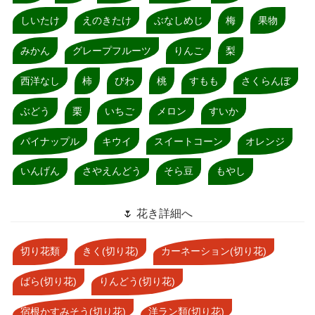
しいたけ
えのきたけ
ぶなしめじ
梅
果物
みかん
グレープフルーツ
りんご
梨
西洋なし
柿
びわ
桃
すもも
さくらんぼ
ぶどう
栗
いちご
メロン
すいか
パイナップル
キウイ
スイートコーン
オレンジ
いんげん
さやえんどう
そら豆
もやし
🌷 花き詳細へ
切り花類
きく(切り花)
カーネーション(切り花)
ばら(切り花)
りんどう(切り花)
宿根かすみそう(切り花)
洋ラン類(切り花)