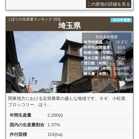
この産地の詳細を見る
ごぼうの生産量ランキング 10位
2010年度産
埼玉県
気候条件概要
年平均気温
15.3ﾟC
年平均相対湿度
63％
快晴日数（年間）
64日
降水日数（年間）
90日
雪日数（年間）
6日
日照時間（年間）
2366時間
降水量（年間）
1388mm
関東地方における近郊農業の盛んな地域です。ネギ、小松菜、
ブロッコリー、ほう...
年間生産量
2,200(t)
国内の生産量割合
1.37%
作付面積
115(ha)