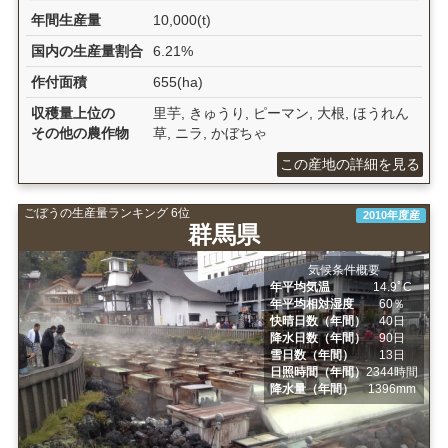
年間生産量
10,000(t)
国内の生産量割合
6.21%
作付面積
655(ha)
収穫量上位の
里芋, きゅうり, ピーマン, 大根, ほうれん
その他の農作物
草, ニラ, かぼちゃ
この産地の詳細を見る
ごぼうの生産量ランキング 6位
2010年度産
群馬県
気候条件概要
年平均気温
14.9ﾟC
年平均相対湿度
60％
快晴日数（年間）
40日
降水日数（年間）
90日
雪日数（年間）
13日
日照時間（年間）
2344時間
降水量（年間）
1396mm