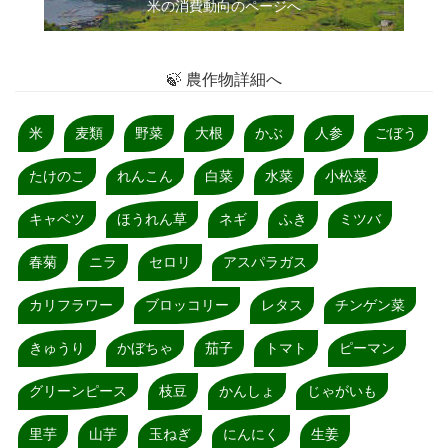
米の消費動向のページへ
🍃 農作物詳細へ
米
麦類
野菜
大根
かぶ
人参
ごぼう
たけのこ
れんこん
白菜
水菜
小松菜
キャベツ
ほうれん草
ネギ
ふき
ミツバ
春菊
ニラ
セロリ
アスパラガス
カリフラワー
ブロッコリー
レタス
チンゲン菜
きゅうり
かぼちゃ
茄子
トマト
ピーマン
グリーンピース
枝豆
かんしょ
じゃがいも
里芋
山芋
玉ねぎ
にんにく
生姜