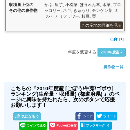
収穫量上位の
かぶ, 里芋, 小松菜, ほうれん草, 水菜, ブロ
その他の農作物
ッコリー, ネギ, きゅうり, チンゲン菜, ミ
ツバ, カリフラワー, 枝豆, 栗
この産地の詳細を見る
出典: [1]
年度を変更する
2010年度産
農作物一覧
こちらの『2010年度産 [ごぼう/牛蒡/ゴボウ]
ランキング(生産量・収穫量) (都道府県) 』のペ
ージに興味を持たれたら、次のボタンで応援
お願いします！
シェア
ツイート
気になる
0
ラインで送る
Pocketに保存
ブックマーク
0