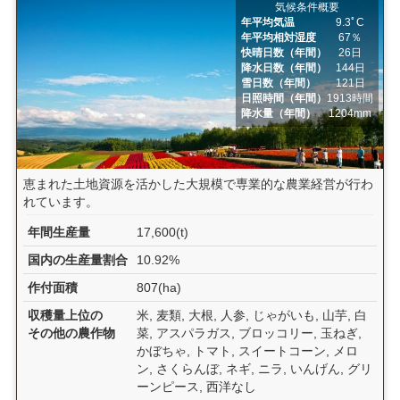
気候条件概要
年平均気温
9.3ﾟC
年平均相対湿度
67％
快晴日数（年間）
26日
降水日数（年間）
144日
雪日数（年間）
121日
日照時間（年間）
1913時間
降水量（年間）
1204mm
恵まれた土地資源を活かした大規模で専業的な農業経営が行わ
れています。
年間生産量
17,600(t)
国内の生産量割合
10.92%
作付面積
807(ha)
収穫量上位の
米, 麦類, 大根, 人参, じゃがいも, 山芋, 白
その他の農作物
菜, アスパラガス, ブロッコリー, 玉ねぎ,
かぼちゃ, トマト, スイートコーン, メロ
ン, さくらんぼ, ネギ, ニラ, いんげん, グリ
ーンピース, 西洋なし