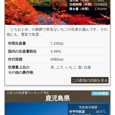
雪日数（年間）
14日
日照時間（年間）
2180時間
降水量（年間）
1764mm
「とちおとめ」の銘柄で有名ないちごの生産が盛んです。その
他にも、豊富で良質...
年間生産量
7,230(t)
国内の生産量割合
4.49%
作付面積
438(ha)
収穫量上位の
米, ニラ, いちご, 梨, 白菜
その他の農作物
この産地の詳細を見る
ごぼうの生産量ランキング 8位
2010年度産
鹿児島県
気候条件概要
年平均気温
18.5ﾟC