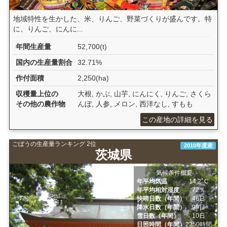
地域特性を生かした、米、りんご、野菜づくりが盛んです。特
に、りんご、にんに...
年間生産量
52,700(t)
国内の生産量割合
32.71%
作付面積
2,250(ha)
収穫量上位の
大根, かぶ, 山芋, にんにく, りんご, さくら
その他の農作物
んぼ, 人参, メロン, 西洋なし, すもも
この産地の詳細を見る
ごぼうの生産量ランキング 2位
2010年度産
茨城県
気候条件概要
年平均気温
14.2ﾟC
年平均相対湿度
72％
快晴日数（年間）
46日
降水日数（年間）
99日
雪日数（年間）
10日
日照時間（年間）
2250時間