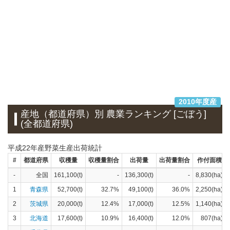
2010年度産
産地（都道府県）別 農業ランキング [ごぼう]
(全都道府県)
平成22年産野菜生産出荷統計
#
都道府県
収穫量
収穫量割合
出荷量
出荷量割合
作付面積
-
全国
161,100(t)
-
136,300(t)
-
8,830(ha)
1
青森県
52,700(t)
32.7%
49,100(t)
36.0%
2,250(ha)
2
茨城県
20,000(t)
12.4%
17,000(t)
12.5%
1,140(ha)
3
北海道
17,600(t)
10.9%
16,400(t)
12.0%
807(ha)