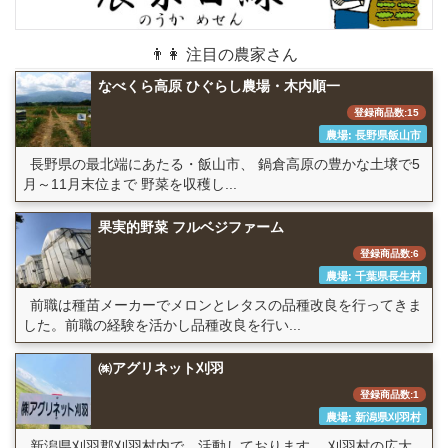
👨👩 注目の農家さん
なべくら高原 ひぐらし農場・木内順一
登録商品数:15
農場: 長野県飯山市
長野県の最北端にあたる・飯山市、 鍋倉高原の豊かな土壌で5
月～11月末位まで 野菜を収穫し...
果実的野菜 フルベジファーム
登録商品数:6
農場: 千葉県長生村
前職は種苗メーカーでメロンとレタスの品種改良を行ってきま
した。前職の経験を活かし品種改良を行い...
㈱アグリネット刈羽
登録商品数:1
農場: 新潟県刈羽村
新潟県刈羽郡刈羽村内で、活動しております。 刈羽村の広大