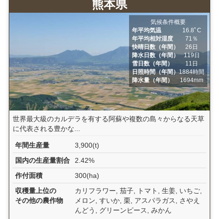
熊本県
気候条件概要
年平均気温
16.8ﾟC
年平均相対湿度
71％
快晴日数（年間）
26日
降水日数（年間）
119日
雪日数（年間）
11日
日照時間（年間）
1884時間
降水量（年間）
1694mm
世界最大級のカルデラを有する阿蘇や複数の島々からなる天草
に代表される豊かな...
年間生産量
3,900(t)
国内の生産量割合
2.42%
作付面積
300(ha)
収穫量上位の
カリフラワー, 茄子, トマト, 生姜, いちご,
その他の農作物
メロン, すいか, 栗, アスパラガス, さやえ
んどう, グリーンピース, みかん