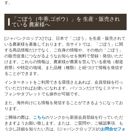
す。
「ごぼう（牛蒡,ゴボウ）」
を 生産・販売され
ている 農家様へ
[ジャパンクロップス]では、日本で「ごぼう」を生産・販売されて
いる農家様を募集しております。当サイトでは、「ごぼう」に関
する商品情報だけでなく、ご自身の情報や、その他の「ごぼう」
の販売促進につながるようなお知らせを無料で登録・発信いただ
けます。これらの情報は、農家様が農業を営んでいる産地（都道
府県）や特定の地域、また品種（種類）と紐づけて情報を発信す
ることができます。
インターネットをご利用できる環境さえあれば、会員登録を行っ
ていただければお使いになれます。パソコンだけでなくスマート
フォンやタブレットでも操作が可能です。
また、海外向けにも情報を発信することができるようになってお
ります。
ご興味の際は、
こちら
のリンクから新規会員登録を行っていただ
きますようお願い致します。または、ご質問や、ご確認事項、も
う少し詳細を知りたい方は、[ジャパンクロップス]の
お問合せフォ