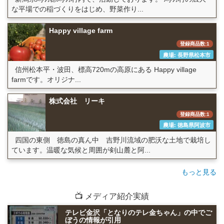
な平場での稲づくりをはじめ、野菜作り...
Happy village farm
登録商品数:1
農場: 長野県松本市
信州松本平・波田、標高720mの高原にある Happy village
farmです。オリジナ...
株式会社 リーキ
登録商品数:1
農場: 徳島県阿波市
四国の東側 徳島の真ん中 吉野川流域の肥沃な土地で栽培し
ています。温暖な気候と周囲が剣山麓と阿...
もっと見る
📺 メディア紹介実績
テレビ金沢「となりのテレ金ちゃん」の中でご
ぼうの情報が引用