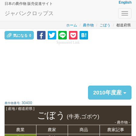
English
日本の農作物 販売促進サイト
ジャパンクロップス
Toggl
navig
ホーム
農作物
ごぼう
都道府県
気になる
0
Sponsored Link
2010年度産
30400
農作物番号:
[ 産地 / 都道府県 ]
ごぼう
(牛蒡,ゴボウ)
- 農作物 -
農業
農家
商品
農家記事