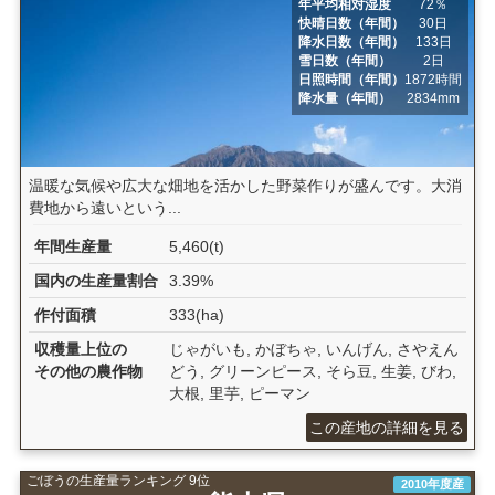
年平均相対湿度
72％
快晴日数（年間）
30日
降水日数（年間）
133日
雪日数（年間）
2日
日照時間（年間）
1872時間
降水量（年間）
2834mm
温暖な気候や広大な畑地を活かした野菜作りが盛んです。大消
費地から遠いという...
年間生産量
5,460(t)
国内の生産量割合
3.39%
作付面積
333(ha)
収穫量上位の
じゃがいも, かぼちゃ, いんげん, さやえん
その他の農作物
どう, グリーンピース, そら豆, 生姜, びわ,
大根, 里芋, ピーマン
この産地の詳細を見る
ごぼうの生産量ランキング 9位
2010年度産