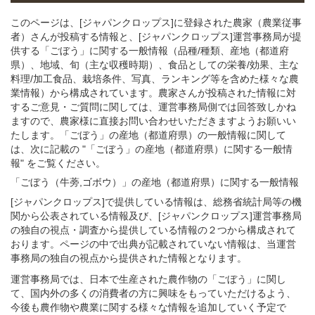
このページは、[ジャパンクロップス]に登録された農家（農業従事
者）さんが投稿する情報と、[ジャパンクロップス]運営事務局が提
供する「ごぼう」に関する一般情報（品種/種類、産地（都道府
県）、地域、旬（主な収穫時期）、食品としての栄養/効果、主な
料理/加工食品、栽培条件、写真、ランキング等を含めた様々な農
業情報）から構成されています。農家さんが投稿された情報に対
するご意見・ご質問に関しては、運営事務局側では回答致しかね
ますので、農家様に直接お問い合わせいただきますようお願いい
たします。「ごぼう」の産地（都道府県）の一般情報に関して
は、次に記載の "「ごぼう」の産地（都道府県）に関する一般情
報" をご覧ください。
「ごぼう（牛蒡,ゴボウ）」
の
産地（都道府県）に関する一般
情報
[ジャパンクロップス]で提供している情報は、総務省統計局等の機
関から公表されている情報及び、[ジャパンクロップス]運営事務局
の独自の視点・調査から提供している情報の２つから構成されて
おります。ページの中で出典が記載されていない情報は、当運営
事務局の独自の視点から提供された情報となります。
運営事務局では、日本で生産された農作物の「ごぼう」に関し
て、国内外の多くの消費者の方に興味をもっていただけるよう、
今後も農作物や農業に関する様々な情報を追加していく予定で