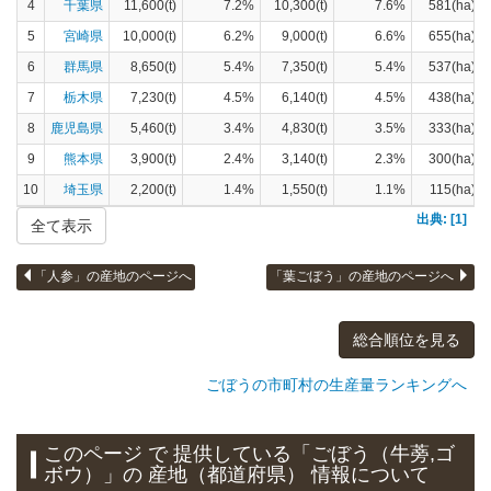
4
千葉県
11,600(t)
7.2%
10,300(t)
7.6%
581(ha)
5
宮崎県
10,000(t)
6.2%
9,000(t)
6.6%
655(ha)
6
群馬県
8,650(t)
5.4%
7,350(t)
5.4%
537(ha)
7
栃木県
7,230(t)
4.5%
6,140(t)
4.5%
438(ha)
8
鹿児島県
5,460(t)
3.4%
4,830(t)
3.5%
333(ha)
9
熊本県
3,900(t)
2.4%
3,140(t)
2.3%
300(ha)
10
埼玉県
2,200(t)
1.4%
1,550(t)
1.1%
115(ha)
出典: [1]
全て表示
「人参」の産地のページへ
「葉ごぼう」の産地のページへ
総合順位を見る
ごぼうの市町村の生産量ランキングへ
このページ で 提供している「ごぼう（牛蒡,ゴ
ボウ）」
の 産地（都道府県） 情報について