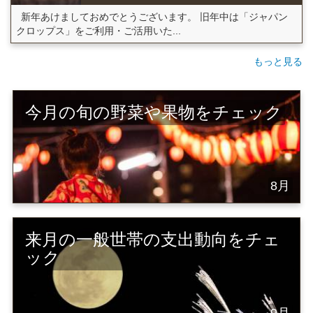
新年あけましておめでとうございます。 旧年中は「ジャパン
クロップス」をご利用・ご活用いた...
もっと見る
今月の旬の野菜や果物をチェック
8月
来月の一般世帯の支出動向をチェ
ック
9月