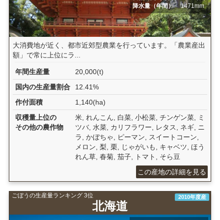
降水量（年間）
1471mm
大消費地が近く、都市近郊型農業を行っています。「農業産出
額」で常に上位にラ...
年間生産量
20,000(t)
国内の生産量割合
12.41%
作付面積
1,140(ha)
収穫量上位の
米, れんこん, 白菜, 小松菜, チンゲン菜, ミ
その他の農作物
ツバ, 水菜, カリフラワー, レタス, ネギ, ニ
ラ, かぼちゃ, ピーマン, スイートコーン,
メロン, 梨, 栗, じゃがいも, キャベツ, ほう
れん草, 春菊, 茄子, トマト, そら豆
この産地の詳細を見る
ごぼうの生産量ランキング 3位
2010年度産
北海道