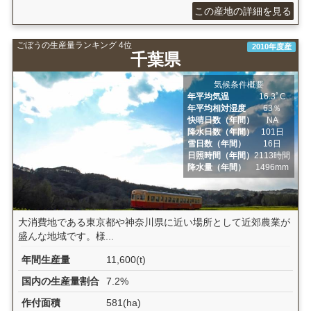
この産地の詳細を見る
ごぼうの生産量ランキング 4位
2010年度産
千葉県
気候条件概要
年平均気温
16.3ﾟC
年平均相対湿度
63％
快晴日数（年間）
NA
降水日数（年間）
101日
雪日数（年間）
16日
日照時間（年間）
2113時間
降水量（年間）
1496mm
大消費地である東京都や神奈川県に近い場所として近郊農業が
盛んな地域です。様...
年間生産量
11,600(t)
国内の生産量割合
7.2%
作付面積
581(ha)