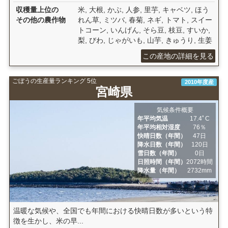
収穫量上位の
米, 大根, かぶ, 人参, 里芋, キャベツ, ほう
その他の農作物
れん草, ミツバ, 春菊, ネギ, トマト, スイー
トコーン, いんげん, そら豆, 枝豆, すいか,
梨, びわ, じゃがいも, 山芋, きゅうり, 生姜
この産地の詳細を見る
ごぼうの生産量ランキング 5位
2010年度産
宮崎県
気候条件概要
年平均気温
17.4ﾟC
年平均相対湿度
76％
快晴日数（年間）
47日
降水日数（年間）
120日
雪日数（年間）
0日
日照時間（年間）
2072時間
降水量（年間）
2732mm
温暖な気候や、全国でも年間における快晴日数が多いという特
徴を生かし、米の早...