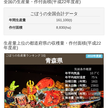
全国の生産量・作付面積(平成22年度産)
ごぼうの全国合計データ
年間生産量
161,100(t)
作付面積
8,830(ha)
生産量上位の都道府県の収穫量・作付面積(平成22
年度産)
ごぼうの生産量ランキング 1位
2010年度産
青森県
気候条件概要
年平均気温
10.7ﾟC
年平均相対湿度
75％
快晴日数（年間）
18日
降水日数（年間）
158日
雪日数（年間）
110日
日照時間（年間）
1735時間
降水量（年間）
1484mm