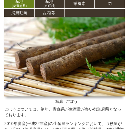
産地
産地
栄養
素
旬
(都道府県)
(市町村)
消費動向
品種等
写真: ごぼう
ごぼうについては、例年、青森県が生産量が多い都道府県となっ
ております。
2010年度産(平成22年産)の生産量ランキングにおいて、収穫量が