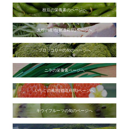
枝豆の栄養素のページへ
大根
の
産地(都道府県)ページへ
ブロッコリーの旬のページへ
ニラ
の
栄養素ページへ
いちご
の
産地(都道府県)ページへ
キウイフルーツの旬のページへ