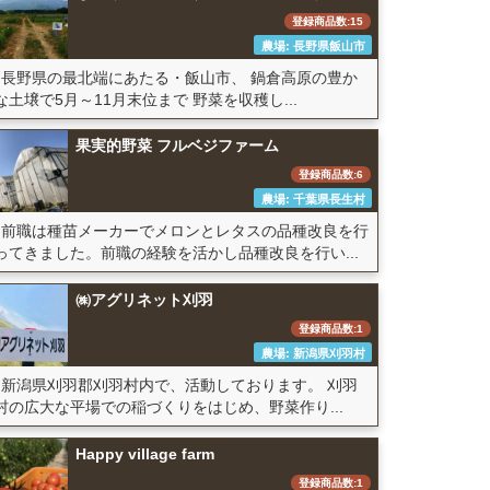
登録商品数:15
農場: 長野県飯山市
長野県の最北端にあたる・飯山市、 鍋倉高原の豊か
な土壌で5月～11月末位まで 野菜を収穫し...
果実的野菜 フルベジファーム
登録商品数:6
農場: 千葉県長生村
前職は種苗メーカーでメロンとレタスの品種改良を行
ってきました。前職の経験を活かし品種改良を行い...
㈱アグリネット刈羽
登録商品数:1
農場: 新潟県刈羽村
新潟県刈羽郡刈羽村内で、活動しております。 刈羽
村の広大な平場での稲づくりをはじめ、野菜作り...
Happy village farm
登録商品数:1