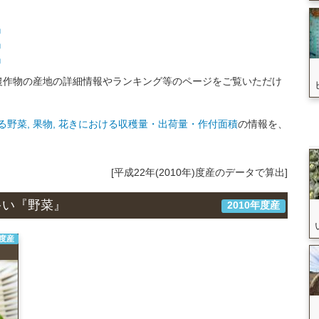
』
』
』
農作物の産地の詳細情報やランキング等のページをご覧いただけ
野菜, 果物, 花きにおける収穫量・出荷量・作付面積
の情報を、
[平成22年(2010年)度産のデータで算出]
多い『野菜』
2010年度産
年度産