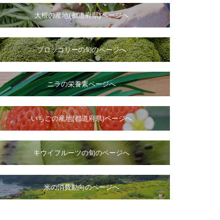
大根
の
産地(都道府県)ページへ
ブロッコリーの旬のページへ
ニラ
の
栄養素ページへ
いちご
の
産地(都道府県)ページへ
キウイフルーツの旬のページへ
米の消費動向のページへ