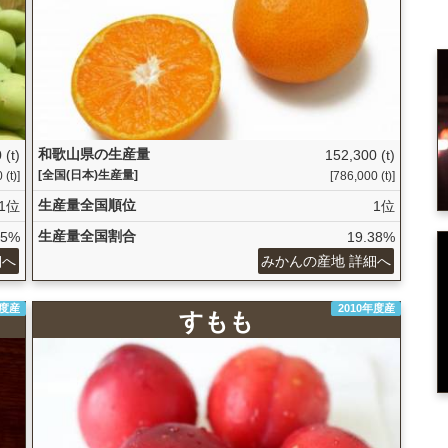
和歌山県の生産量
 (t)
152,300 (t)
[全国(日本)生産量]
 (t)]
[786,000 (t)]
生産量全国順位
1位
1位
生産量全国割合
15%
19.38%
細へ
みかんの産地 詳細へ
年度産
2010年度産
すもも