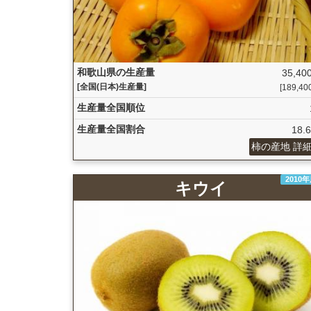
和歌山県の生産量
35,400
[全国(日本)生産量]
[189,400 
生産量全国順位
生産量全国割合
18.
柿の産地 詳
2010
キウイ