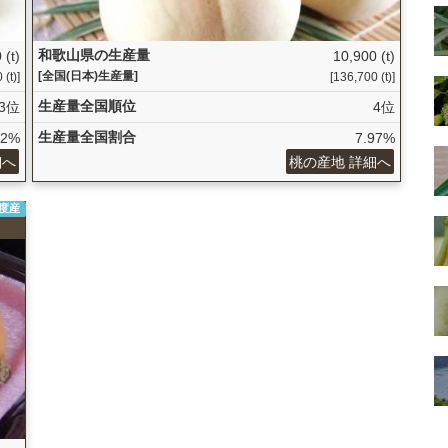
和歌山県の生産量
 (t)
10,900 (t)
[全国(日本)生産量]
 (t)]
[136,700 (t)]
生産量全国順位
3位
4位
生産量全国割合
72%
7.97%
細へ
桃の産地 詳細へ
年度産