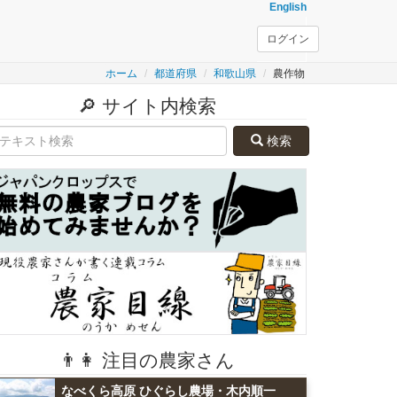
English
ログイン
ホーム
都道府県
和歌山県
農作物
🔎 サイト内検索
検索
👨👩 注目の農家さん
なべくら高原 ひぐらし農場・木内順一