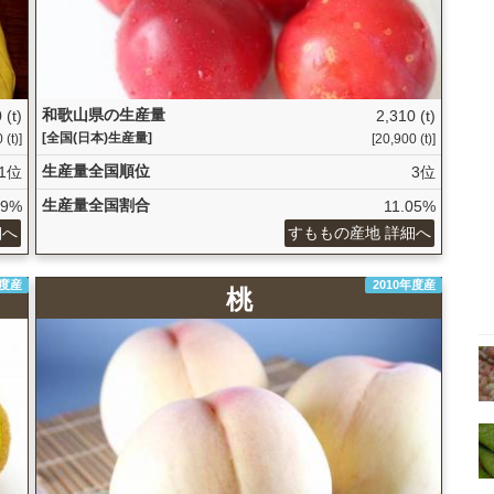
和歌山県の生産量
 (t)
2,310 (t)
[全国(日本)生産量]
(t)]
[20,900 (t)]
生産量全国順位
1位
3位
生産量全国割合
69%
11.05%
細へ
すももの産地 詳細へ
年度産
2010年度産
桃