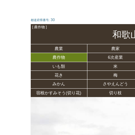
30
都道府県番号:
[ 農作物 ]
和歌
農業
農家
農作物
6次産業
いも類
米
花き
梅
みかん
さやえんどう
宿根かすみそう(切り花)
切り枝