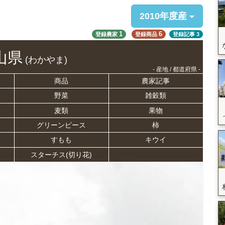
2010年度産
1
6
登録農家
登録商品
登録記事
3
山県
(わかやま)
- 産地 / 都道府県 -
商品
農家記事
野菜
雑穀類
麦類
果物
グリーンピース
柿
すもも
キウイ
スターチス(切り花)