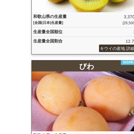
和歌山県の生産量
3,370
[全国(日本)生産量]
[26,500
生産量全国順位
生産量全国割合
12.
キウイの産地 詳
2010
びわ