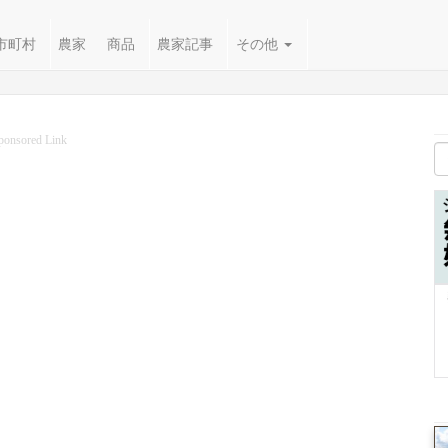
市町村
農家
商品
農家記事
その他
ponsored Link