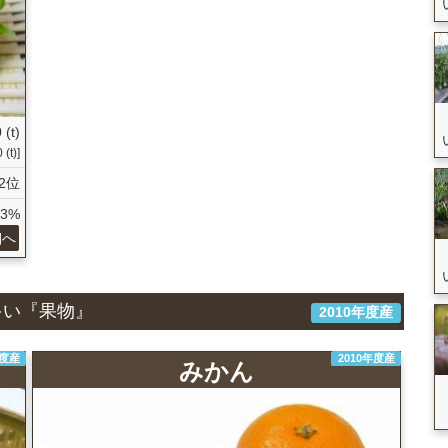
 (t)
 (t)]
2位
93%
細へ
多い『果物』
2010年度産
年度産
2010年度産
みかん