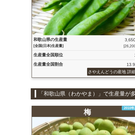
和歌山県の生産量
3,650
[全国(日本)生産量]
[26,200
生産量全国順位
生産量全国割合
13.
さやえんどうの産地 詳
「和歌山県（わかやま）」で生産量が
2010
梅