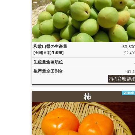
和歌山県の生産量
56,500
[全国(日本)生産量]
[92,400
生産量全国順位
生産量全国割合
61.
梅の産地 詳
2010
柿