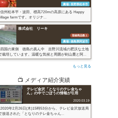
農場: 長野県松本市
信州松本平・波田、標高720mの高原にある Happy
village farmです。オリジナ...
株式会社 リーキ
登録商品数:1
農場: 徳島県阿波市
四国の東側 徳島の真ん中 吉野川流域の肥沃な土地
で栽培しています。温暖な気候と周囲が剣山麓と阿...
もっと見る
📺 メディア紹介実績
テレビ金沢「となりのテレ金ちゃ
ん」の中でごぼうの情報が引用
2020.03.19
2020年2月26日(木)15時53分から、テレビ金沢放送局
で放送された「となりのテレ金ちゃん...